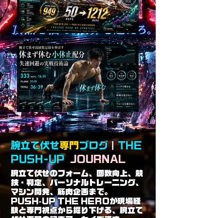
腕立て伏せ
専門
ブログ
｜
THE
PUSH-UP
JOURNAL
腕立て伏せのフォーム、回数向上、競
技・判定、パーソナルトレーニング、
マシン開発、筋肉企画まで。
PUSH-UP THE HEROが現場経
験と専門視点から掘り下げる、腕立て