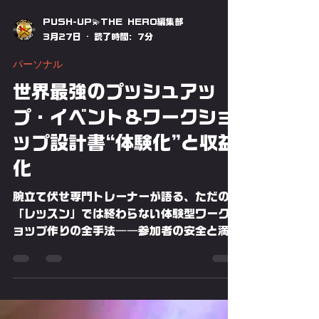
PUSH-UP💫THE HERO編集部
3月27日
読了時間: 7分
パーソナル
世界最強のプッシュアッ
プ・イベント＆ワークショ
ップ設計書“体験化”と収益
化
腕立て伏せ専門トレーナーが語る、ただの
「レッスン」では終わらない体験型ワークシ
ョップ作りの全手法――参加者の安全と満足