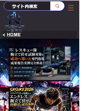
<
HOME