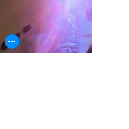
を最優先に、ポップアップ・ブティックイベ
ント、アウトドア連携、ウェアラブルでのデ
ータ活用、シニア向け・機能訓練の差別化、
収益モデル（チケット・マーチャンダイズ・
講師育成）まで、実戦で使える運営チェック
リストをケース付きで公開。初心者が安心し
て来られ、アスリートも納得する“専門性と
説得力”を両立したコンテンツ設計を解説。
最新の業界トレンドを踏まえ、独自の着眼点
でイベントを「文化」にする方法を伝授す
る。