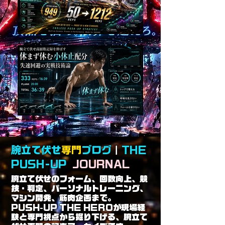
腕立て伏せ
専門
ブログ
｜
THE
PUSH-UP
JOURNAL
腕立て伏せのフォーム、回数向上、競
技・判定、パーソナルトレーニング、
マシン開発、筋肉企画まで。
PUSH-UP THE HEROが現場経
験と専門視点から掘り下げる、腕立て