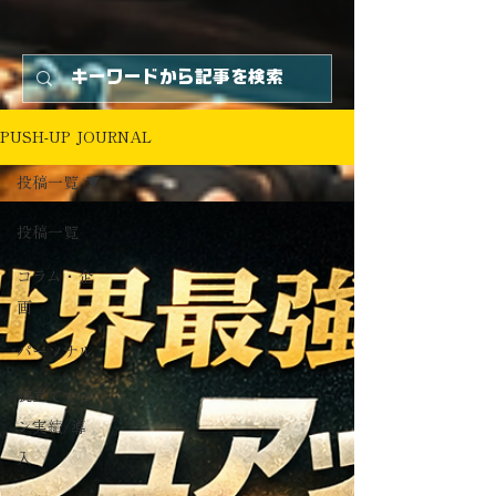
PUSH-UP JOURNAL
投稿一覧
投稿一覧
コラム・企
画
パーソナル
腕立てマシ
ン実績/導
入