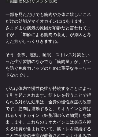
・動脈硬化のリスクを低減
一部を見ただけでも筋肉や身体に嬉しいこれ
だけの効能がマイオカインにはあります。
さまざまな病気の原因が加齢だと言われてま
すが、「加齢による筋肉の衰え」が原因と考
えた方がしっくりきますね。
そう...食事、運動、睡眠、ストレス対策とい
った生活習慣のなかでも「筋肉量」が、ガン
を防ぐ免疫力アップのために重要なキーワー
ドなのです。
がんは体内で慢性炎症が持続することによっ
て引き起こされます。筋トレを行うことで得
られる対がん効果は、全身の慢性炎症の改善
です。筋肉は運動すると、ミオカインと呼ば
れるサイトカイン（細胞間の伝達物質）を放
出します。これらのミオカインには炎症を抑
える物質が含まれていて、筋トレを継続する
ことで全身の炎症が改善されていく仕組みで