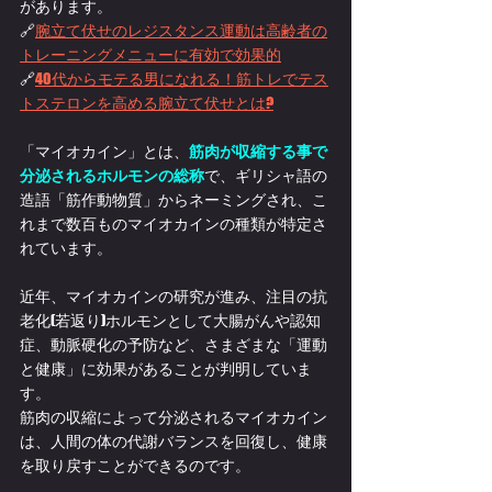
があります。
🔗
腕立て伏せのレジスタンス運動は高齢者の
トレーニングメニューに有効で効果的
🔗
40代からモテる男になれる！筋トレでテス
トステロンを高める腕立て伏せとは?
「マイオカイン」とは、
筋肉が収縮する事で
分泌されるホルモンの総称
で、ギリシャ語の
造語「筋作動物質」からネーミングされ、こ
れまで数百ものマイオカインの種類が特定さ
れています。
近年、マイオカインの研究が進み、注目の抗
老化(若返り)ホルモンとして大腸がんや認知
症、動脈硬化の予防など、さまざまな「運動
と健康」に効果があることが判明していま
す。
筋肉の収縮によって分泌されるマイオカイン
は、人間の体の代謝バランスを回復し、健康
を取り戻すことができるのです。