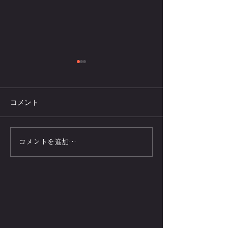
コメント
体力自慢への挑戦状💪タ
腕立て伏せのレ
コメントを追加…
バタ式トレーニング✖腕
ス運動は高齢者
立て伏せ🔥地獄レベルの4
ニングメニュー
分間
効果的