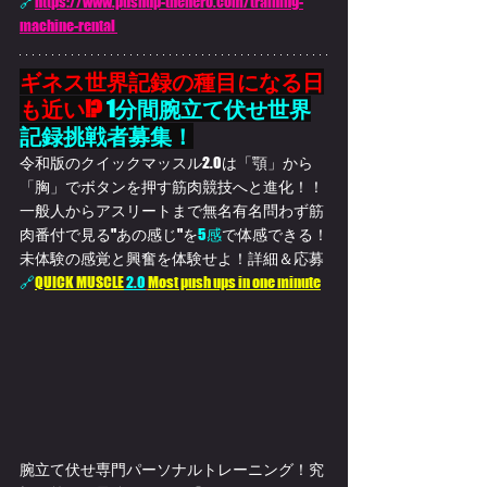
🔗
https://www.pushup-thehero.com/training-
machine-rental 
ギネス世界記録の種目になる日
も近い!?
 1分間腕立て伏せ世界
記録挑戦者募集！
令和版のクイックマッスル2.0は「顎」から
「胸」でボタンを押す筋肉競技へと進化！！
一般人からアスリートまで無名有名問わず筋
肉番付で見る"あの感じ"を
5感
で体感
できる！
未体験の感覚と興奮を体験せよ！詳細＆応募
🔗
QUICK MUSCLE
 2.0
Most push ups in one minute
腕立て伏せ専門パーソナルトレーニング！究