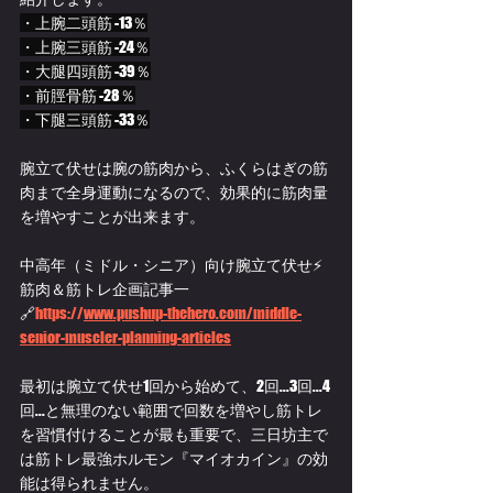
・上腕二頭筋 -13％
・上腕三頭筋 -24％
・大腿四頭筋 -39％
・前脛骨筋 -28％
・下腿三頭筋 -33％
腕立て伏せは腕の筋肉から、ふくらはぎの筋
肉まで全身運動になるので、効果的に筋肉量
を増やすことが出来ます。
中高年（ミドル・シニア）向け腕立て伏せ⚡
筋肉＆筋トレ企画記事一
🔗
https://
www.pushup-thehero.com/middle-
senior-muscler-planning-articles
最初は腕立て伏せ1回から始めて、2回...3回...4
回...と無理のない範囲で回数を増やし筋トレ
を習慣付けることが最も重要で、三日坊主で
は筋トレ最強ホルモン『マイオカイン』の効
能は得られません。