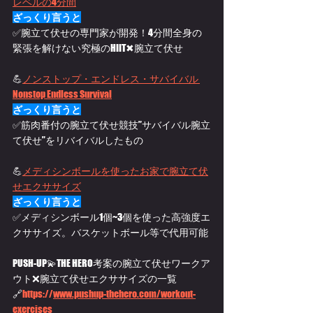
レベルの4分間
ざっくり言うと
✅腕立て伏せの専門家が開発！4分間全身の
緊張を解けない究極のHIIT✖腕立て伏せ
💪
ノンストップ・エンドレス・サバイバル 
Nonstop Endless Survival
ざっくり言うと
✅筋肉番付の腕立て伏せ競技”サバイバル腕立
て伏せ”をリバイバルしたもの
💪
メディシンボールを使ったお家で腕立て伏
せエクササイズ
ざっくり言うと
✅メディシンボール1個~3個を使った高強度エ
クササイズ。バスケットボール等で代用可能
PUSH-UP💫THE HERO考案の腕立て伏せワークア
ウト❌腕立て伏せエクササイズの一覧
🔗
https://
www.pushup-thehero.com/workout-
exercises