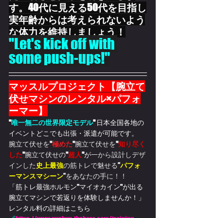
す。
40代に見える50代を目指し
実年齢からは考えられないよう
な体力を維持しましょう！
"Let's kick off with 
some push-ups!"
マッスルプロジェクト【腕立て
伏せマシンのレンタル×パフォ
ーマー】
"
唯一無二の世界限定モデル
" 
日本全国各地の
イベントどこでも出張・派遣が可能です。
腕立て伏せを
"
極めた
"
腕立て伏せを
"
知り尽く
した
"
腕立て伏せの
"
超人
"
が
一から設計しデザ
インした
史上最強
の筋トレで魅せる
”
パフォ
ーマンスマシーン
”
をあなたの手に！！
「筋トレ最強ホルモン"マイオカイン"が出る
腕立てマシンで若返りを体験しませんか！」
レンタル料の詳細はこちら