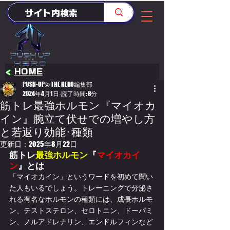
<
HOME
PUSH-UP💫THE HERO編集部
2024年4月1日
読了時間: 8分
筋トレ最強ホルモン『マイオカ
イン』腕立て伏せでの増やし方
と若返り効能･種類
更新日：
2025年8月22日
筋トレ
最強ホルモン
『
マイオカイ
ン
』とは
「マイオカイン」というワードを初めて聞い
た人もいるでしょう。トレーニングで分泌さ
れる有名なホルモンの種類には、成長ホルモ
ン、テストステロン、セロトニン、ドーパミ
ン、ノルアドレナリン、エンドルフィンなど