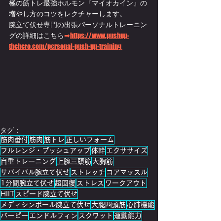
極の筋トレ最強ホルモン『マイオカイン』の
増やし方のコツをレクチャーします。
腕立て伏せ専門の出張パーソナルトレーニン
グの詳細はこちら
➡
https://www.pushup-
thehero.com/personal-push-up-training 
タグ：
筋肉番付
筋肉
筋トレ
正しいフォーム
フルレンジ・プッシュアップ
体幹
エクササイズ
自重トレーニング
上腕三頭筋
大胸筋
サバイバル腕立て伏せ
ストレッチ
コアマッスル
1分間腕立て伏せ
超回復
ストレス
ワークアウト
HIIT
スピード腕立て伏せ
メディシンボール腕立て伏せ
大腿四頭筋
心肺機能
バーピー
エンドルフィン
スクワット
運動能力