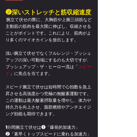
❷深いストレッチと筋収縮速度
 腕立て伏せの際に、大胸筋や上腕三頭筋など
主動筋の筋肉を最大限に伸ばし、収縮させる
ことがポイントです。これにより、筋肉がよ
り多くのマイオカインを放出します。
浅い腕立て伏せでなくフルレンジ・プッシュ
アップの深い可動域にするのも大切ですが、
プッシュアップ・ザ・ヒーロー流は「
スピー
ド
」に焦点を当てます。
スピード腕立て伏せは短時間で心拍数を急上
昇させる高強度かつ究極の無酸素運動です。
この運動は最大酸素摂取量を増やし、体力や
持久力を向上させ、脂肪燃焼やアンチエイジ
ング効能も期待できます。
1分間腕立て伏せは❶「爆発的加速力」
❷「素早くトップスピードに乗れる加速力」