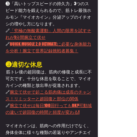
❸「高いトップスピードの持久力」3つのス
ピード能力を鍛えられるので、筋トレ最強ホ
ルモン『マイオカイン』分泌アップのイチオ
シの増やし方になります。
🔗
「究極の無酸素運動」人間の限界を試すそ
れが1分間腕立て伏せ
🔗
QUICK MUSCLE 2.0 ULTIMATEに必要な身体能力
を分析！腕立て世界記録挑戦者募集！
❸適切な休息
 筋トレ後の超回復は、筋肉の修復と成長に不
可欠です。十分な休息を取ることで、マイオ
カインの種類と放出率が促進されます。
🔗
腕立て伏せで起こる筋肉痛は成長のチャン
ス！リミッターと超回復と部位の関係
🔗
腕立て伏せは毎日100回行ってもOK?可動域
の違いで超回復の時間と頻度が変わる!
マイオカインは、筋肉への作用だけでなく、
身体全体に様々な種類の若返りやアンチエイ