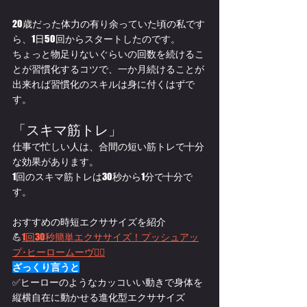
20歳だった体力の有り余っていた頃の私です
ら、1日50回からスタートしたのです。
ちょっと物足りないぐらいの回数を続けるこ
とが習慣化するコツで、一か月続けることが
出来れば習慣化のスキルは身に付くはずで
す。
「スキマ筋トレ」
仕事で忙しい人は、合間の短い筋トレで十分
な効果があります。
1回のスキマ筋トレは30秒から1分で十分で
す。
おすすめの時短エクササイズを紹介
💪
1回30秒簡単エクササイズ！プッシュアッ
プ･ヒーロームーヴ🦸‍♂️
ざっくり言うと
✅ヒーローのようなカッコいい動きで身体を
縦横自在に動かせる進化型エクササイズ