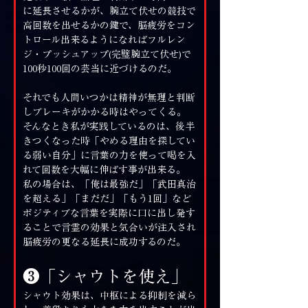
に延長させるかが、腕立て伏せの競技で
高回数を出せるかの鍵で、脳疲労をコン
トロール出来るようになればフルレン
ジ・プッシュアップ(完璧腕立て伏せ)で
100秒100回の芸当に近づけるのだ。
それでも人間いつかは精神が無理と判断
しブレーキがかかる時はやってくる。
そんなとき私が実践しているのは、後半
きつくなった時「やめる理由を探してい
る弱い自分」に言葉の力を使って喝を入
れて回数を大幅に伸ばす事が出来る。
私の場合は、「俺は最強だ」「武田真治
を超える」「まだだ」「もう1回」など
ポジティブな言葉を実際に口に出し発す
ることで言霊の効果と気合いが注入され
脳疲労の更なる延長に成功するのだ。
❸「シャウトを使え」
シャウト効果は、中枢による抑制を減ら