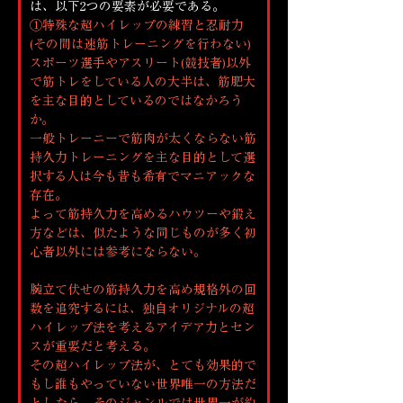
は、以下2つの要素が必要である。
①特殊な超ハイレップの練習と忍耐力
(その間は速筋トレーニングを行わない)
スポーツ選手やアスリート(競技者)以外
で筋トレをしている人の大半は、筋肥大
を主な目的としているのではなかろう
か。
一般トレーニーで筋肉が太くならない筋
持久力トレーニングを主な目的として選
択する人は今も昔も希有でマニアックな
存在。
よって筋持久力を高めるハウツーや鍛え
方などは、似たような同じものが多く初
心者以外には参考にならない。
腕立て伏せの筋持久力を高め規格外の回
数を追究するには、独自オリジナルの超
ハイレップ法を考えるアイデア力とセン
スが重要だと考える。
その超ハイレップ法が、とても効果的で
もし誰もやっていない世界唯一の方法だ
としたら、そのジャンルでは世界一が約