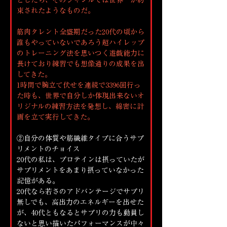
束されたようなものだ。
筋肉タレント全盛期だった20代の頃から
誰もやっていないであろう超ハイレップ
のトレーニング法を思いつく遊戯能力に
長けており練習でも想像通りの成果を出
してきた。
1時間で腕立て伏せを連続で3396回行っ
た時も、世界で自分しか体現出来ないオ
リジナルの練習方法を発想し、綿密に計
画を立て実行してきた。
②自分の体質や筋繊維タイプに合うサプ
リメントのチョイス
20代の私は、プロテインは摂っていたが
サプリメントをあまり摂っていなかった
記憶がある。
20代なら若さのアドバンテージでサプリ
無しでも、高出力のエネルギーを出せた
が、40代ともなるとサプリの力も動員し
ないと思い描いたパフォーマンスが中々