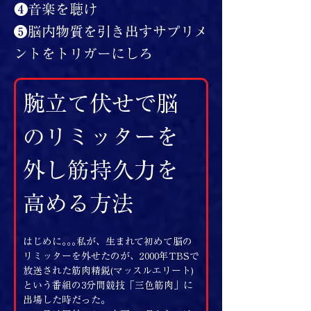
❹音楽を聴け
❺脳内物質を引き出すサプリメ
ントをトリガーにしろ
腕立て伏せで脳
のリミッターを
外し筋持久力を
高める方法
はじめに｡｡｡私が、生まれて初めて脳の
リミッターを外せたのが、2000年TBSで
放送された筋肉精鋭(マッスルエリート)
という番組の3分間競技「三色筋肉」に
出場した時だった。