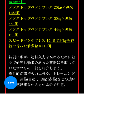
minute】 
ノンストップベンチプレス 
20kg×連続
1453回
ノンストップベンチプレス 
30㎏×連続
568回
ノンストップベンチプレス 
44㎏×連続
123回
スピードベンチプレス 
1分間で20㎏を連
続で行った最多数×110回
特別に私が、筋持久力を高めるために独
学で研究し効果のあった実際に摂取して
いたサプリの一部を紹介しよう。
※目的が筋持久力以外や、トレーニング
内容、速筋(白筋)、遅筋(赤筋)などの違い
で体感出来ない人もいるので注意。
★脳内物質を引き出し脳のリミッターを
外す為に私が今でもトレーニング直前に
摂取しているサプリ・食べ物
カフェイン、コーヒー、チョコレート、
バナナなど