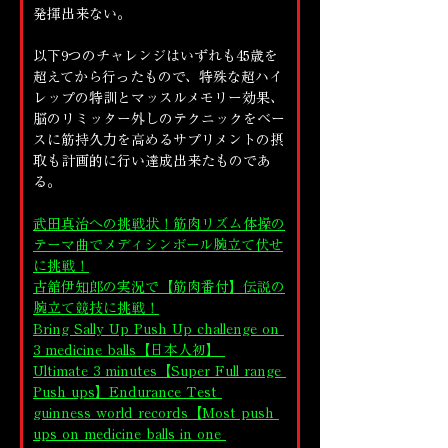
発揮出来ない。
以下9つのチャレンジはいずれも45歳を
超えてから行ったもので、特殊な超ハイ
レップの特訓とマッスルメモリー効果、
脳のリミッター外しのテクニックをベー
スに筋持久力を高めるサプリメントの摂
取も計画的に行い達成出来たものであ
る。
武田真治への挑戦状！筋肉リズム体操の
テーマ曲でメディシンボール腕立て伏せ
に挑戦！
古舘伊知郎の実況で【筋肉番付】伝説の
腕立て競技に挑戦！
Bring Sally Up Push Up challenge on 
3 medicine balls【日本人初】 
Ultimate 3 minutes【Super Full range 
Push ups】Endurance Test 
guinness world records【Most push 
ups on medicine balls in one 