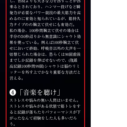
し、普段よりも大きな力を出すことが出
来るとされており、ハンマー投げなど瞬
発力が必要なパワー競技の最大筋力を高
めるのに有効と知られているが、筋持久
力タイプのの腕立て伏せにも有効だ。
私の場合、100秒間腕立て伏せの場合は
半分の50秒辺りから無意識にシャウト効
果を使っている。例えば100秒腕立て伏
せにおいて終始、呼吸音以外の大声を一
切禁じられた場合は、恐らくは90回前後
までしか記録を伸ばせないので、(現最
高記録100秒間99回)シャウトは脳のリミ
ッターを外す上でかなり重要な方法だと
言える。
❹「音楽を聴け」
ストレスや悩みの無い人間はいません。
ストレスや悩みがある状態で筋トレをす
ると記録が落ちたりパフォーマンスが下
がったなんて経験をした人も多いだろ
う。