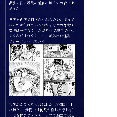
背筋を終え最後の種目の腕立ての台に上
がった。
腹筋＋背筋で何回の記録なのか、勝って
いるのか負けているのか？などの思考や
感情は一切なく、ただ無心で腕立て伏せ
をするだけのリミッターが外れた怪物・
マシーンと化していた。
乳酸がたまらなければおかしい3種目目
の腕立て1分間では何故か疲れを感じず
一度も休まずノンストップで腕立て伏せ