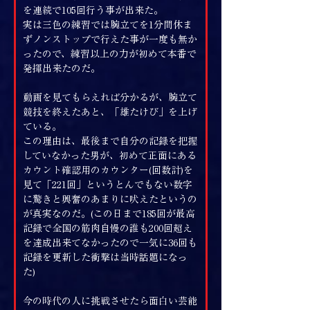
を連続で105回行う事が出来た。
実は三色の練習では腕立てを1分間休ま
ずノンストップで行えた事が一度も無か
ったので、練習以上の力が初めて本番で
発揮出来たのだ。
動画を見てもらえれば分かるが、腕立て
競技を終えたあと、「雄たけび」を上げ
ている。
この理由は、最後まで自分の記録を把握
していなかった男が、初めて正面にある
カウント確認用のカウンター(回数計)を
見て「221回」というとんでもない数字
に驚きと興奮のあまりに吠えたというの
が真実なのだ。(この日まで185回が最高
記録で全国の筋肉自慢の誰も200回超え
を達成出来てなかったので一気に36回も
記録を更新した衝撃は当時話題になっ
た)
今の時代の人に挑戦させたら面白い芸能