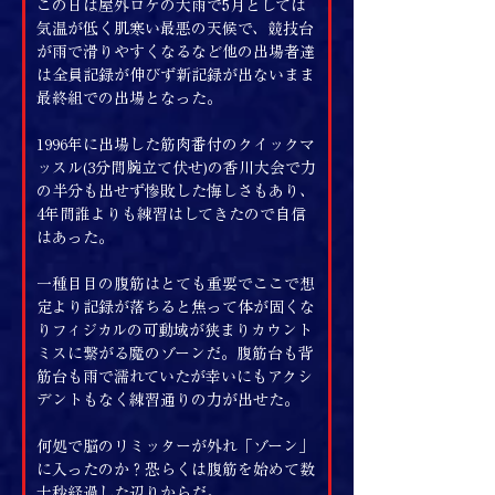
この日は屋外ロケの大雨で5月としては
気温が低く肌寒い最悪の天候で、競技台
が雨で滑りやすくなるなど他の出場者達
は全員記録が伸びず新記録が出ないまま
最終組での出場となった。
1996年に出場した筋肉番付のクイックマ
ッスル(3分間腕立て伏せ)の香川大会で力
の半分も出せず惨敗した悔しさもあり、
4年間誰よりも練習はしてきたので自信
はあった。
一種目目の腹筋はとても重要でここで想
定より記録が落ちると焦って体が固くな
りフィジカルの可動域が狭まりカウント
ミスに繋がる魔のゾーンだ。腹筋台も背
筋台も雨で濡れていたが幸いにもアクシ
デントもなく練習通りの力が出せた。
何処で脳のリミッターが外れ「ゾーン」
に入ったのか？恐らくは腹筋を始めて数
十秒経過した辺りからだ。