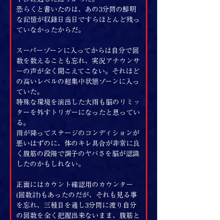
恐らくと書いたのは、あの3分間の鮮明
な記憶が収録日当日ですらほとんど残っ
ていなかったからだ。
スーパーゾーンに入ってからは自分で回
数を数えることも忘れ、実況アナウンサ
ーの声が全く聞こえてこない。それほど
の高いレベルの超集中状態ゾーンに入っ
ていた。
特殊な環境を演出した大雨も脳のリミッ
ターを外すトリガーになったと思ってい
る。
雨が降ってステージのコンディションが
悪いはずのに、体のキレ具合が非常に良
く腹筋の段階で調子のヤバさを脳が認識
したのかもしれない。
正面にはカウント確認用のカウンター
(回数計)もあったのだが、それも見る事
を忘れ、三種目を通し3分間に渡り自分
の回数を全く把握出来ないまま、腹筋と