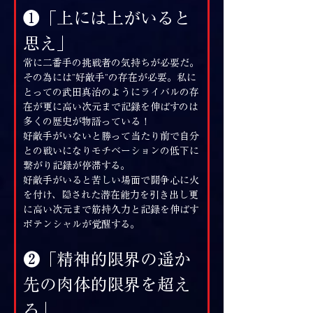
❶「上には上がいると
思え」
常に二番手の挑戦者の気持ちが必要だ。
その為には”好敵手”の存在が必要。私に
とっての武田真治のようにライバルの存
在が更に高い次元まで記録を伸ばすのは
多くの歴史が物語っている！
好敵手がいないと勝って当たり前で自分
との戦いになりモチベーションの低下に
繋がり記録が停滞する。
好敵手がいると苦しい場面で闘争心に火
を付け、隠された潜在能力を引き出し更
に高い次元まで筋持久力と記録を伸ばす
ポテンシャルが覚醒する。
❷「精神的限界の遥か
先の肉体的限界を超え
ろ」