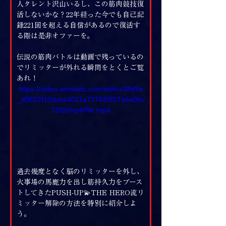
人タレント沢山いるし、この筋肉競技復
活しないかな？22年経った今でも自己記
録221回を超える自信があるので復活す
る際は是非オファーを。
伝説の筋肉バトルは動画で残っているの
でリミッターが外れる瞬間をとくとご覧
あれ！
https://video.wixstatic.com/video/3fbf5e
_d9622f10dcba4011a727583f27a6e0fc/
720p/mp4/file.mp4
過去幾度となく脳のリミッターを外し、
火事場の馬鹿力を出し筋持久力をブース
トしてきたPUSH-UP💫THE HERO流リ
ミッター解除の方法を特別に紹介しよ
う。