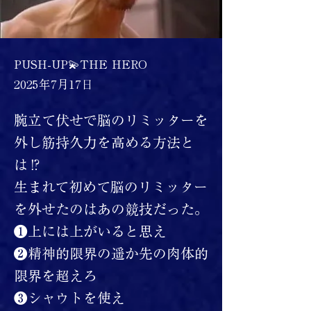
PUSH-UP💫THE HERO
2025年7月17日
腕立て伏せで脳のリミッターを
外し筋持久力を高める方法と
は⁉
生まれて初めて脳のリミッター
を外せたのはあの競技だった。
❶上には上がいると思え
❷精神的限界の遥か先の肉体的
限界を超えろ
❸シャウトを使え