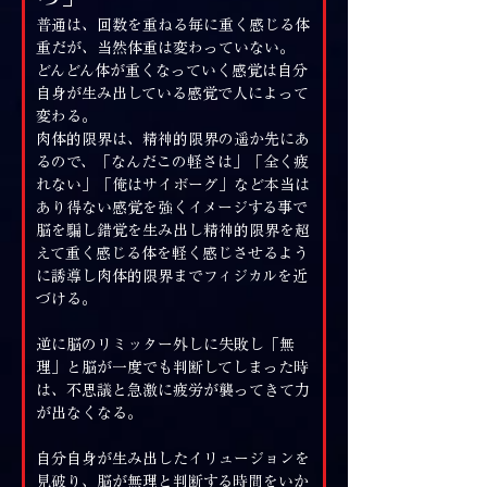
普通は、回数を重ねる毎に重く感じる体
重だが、当然体重は変わっていない。
どんどん体が重くなっていく感覚は自分
自身が生み出している感覚で人によって
変わる。
肉体的限界は、精神的限界の遥か先にあ
るので、「なんだこの軽さは」「全く疲
れない」「俺はサイボーグ」など本当は
あり得ない感覚を強くイメージする事で
脳を騙し錯覚を生み出し精神的限界を超
えて重く感じる体を軽く感じさせるよう
に誘導し肉体的限界までフィジカルを近
づける。
逆に脳のリミッター外しに失敗し「無
理」と脳が一度でも判断してしまった時
は、不思議と急激に疲労が襲ってきて力
が出なくなる。
自分自身が生み出したイリュージョンを
見破り、脳が無理と判断する時間をいか