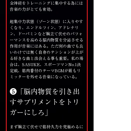
全神経をトレーニングに集中する為には
音楽の力がとても有効。
超集中力状態（ゾーン状態）に入りやす
くなり、エンドルフィン、アドレナリ
ン、ドーパミンなど腕立て伏せのパフォ
ーマンスを高める脳内物質を分泌させる
作用が音楽にはある。ただ何の曲でも良
いわけでは無く自身のテンションが上が
る好きな曲と出会える事も重要。私の場
合は、SASUKE、スポーツマンNo.1決
定戦、筋肉番付のテーマBGMが最もリ
ミッターを外せる音楽になっている。
❺「脳内物質を引き出
すサプリメントをトリ
ガーにしろ」
まず腕立て伏せで筋持久力を究極めるに