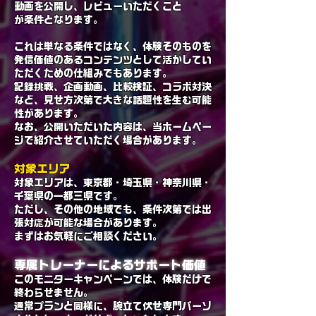
動画を公開し、レビューいただくこと
が条件となります。
これは単なる条件ではなく、体験そのものを
発信価値のあるコンテンツとして活かしてい
ただくための仕組みでもあります。
記録挑戦、企画動画、比較検証、コラボ対決
など、見せ方次第で大きな話題性を生む可能
性があります。
なお、公開いただいた内容は、当ホームペー
ジで紹介させていただく場合があります。
対象エリア
対象エリアは、東京都・埼玉県・神奈川県・
千葉県の一都三県です。
ただし、その他の地域でも、条件次第では出
張対応が可能な場合があります。
まずはお気軽にご相談ください。
専属トレーナーによるサポート価値
このモニターキャンペーンでは、体験だけで
終わらせません。
通常プランと同様に、腕立て伏せ専門パーソ