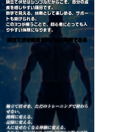
腕立て伏せはシンプルだからこそ、自分の成
長を感じやすい種目です。
数字で見える、挑戦として楽しめる、サポー
トも受けられる。
この3つが揃うことで、初心者にとっても入
りやすい体験になります。
腕立て伏せ競技をリアルに体験できる
腕立て伏せ競技をリアルに体験できる
腕立て伏せを、ただのトレーニングで終わら
せない。
挑戦に変える。
記録に変える。
人に見せたくなる体験に変える。