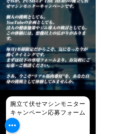
それが、PUSH-UP THE HEROの腕立て伏
せマシンモニターキャンペーンです。
個人の挑戦としても。
YouTubeの企画としても。
法人の健康施策やジム導入の検討としても。
この体験には、想像以上の広がりがありま
す。
​毎月1名様限定だからこそ、気になった今が
動くタイミングです。
まずは以下の専用フォームより、お気軽にご
応募・ご相談ください。
​さあ、今こそ“リアル筋肉番付”を、あなた自
身の挑戦として体験してみませんか。
腕立て伏せマシンモニター
キャンペーン応募フォーム
名