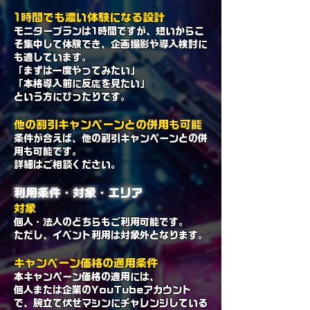
1時間でも濃い体験になる設計
モニタープランは1時間ですが、短いからこ
そ集中して体験でき、企画撮影や導入検討に
も適しています。
「まずは一度やってみたい」
「本格導入前に反応を見たい」
という方にぴったりです。
他の割引キャンペーンとの併用も可能
条件が合えば、他の割引キャンペーンとの併
用も可能です。
詳細はご相談ください。
利用条件・対象・エリア
対象
個人・法人のどちらもご利用可能です。
ただし、イベント利用は対象外となります。
キャンペーン価格の適用条件
本キャンペーン価格の適用には、
個人または企業のYouTubeアカウント
で、腕立て伏せマシンにチャレンジしている