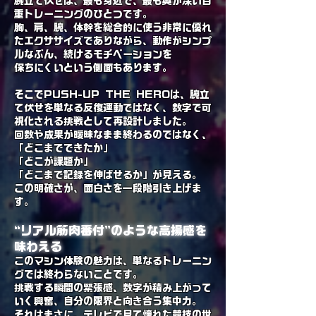
腕立て伏せは、最も身近で、最も奥が深い自
重トレーニングのひとつです。
胸、肩、腕、体幹を総合的に使う非常に優れ
たエクササイズでありながら、動作がシンプ
ルなぶん、続けるモチベーションを
保ちにくいという側面もあります。
そこでPUSH-UP THE HEROは、腕立
て伏せを単なる反復運動ではなく、数字で可
視化される挑戦として再設計しました。
回数や成果が曖昧なまま終わるのではなく、
「どこまでできたか」
「どこが課題か」
「どこまで記録を伸ばせるか」が見える。
この明確さが、面白さを一段階引き上げま
す。
“リアル筋肉番付”のような高揚感を
味わえる
このマシン体験の魅力は、単なるトレーニン
グでは終わらないことです。
挑戦する瞬間の緊張感、数字が積み上がって
いく興奮、自分の限界と向き合う集中力。
それはまさに、テレビで見て憧れた競技の世