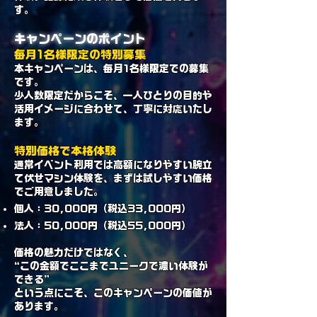
す。
キャンペーンのポイント
毎月1名様限定の特別募集
本キャンペーンは、毎月1名様限定での募集
です。
少人数限定だからこそ、一人ひとりの目的や
活用イメージに合わせて、丁寧に対応いたし
ます。
特別価格で本格体験
通常イベント利用では高額になりやすい腕立
て伏せマシン体験を、まずは試しやすい価格
でご用意しました。
個人：30,000円（税込33,000円）
法人：50,000円（税込55,000円）
価格の魅力だけではなく、
“この金額でここまでユニークで濃い体験が
できる”
という点にこそ、このキャンペーンの価値が
あります。