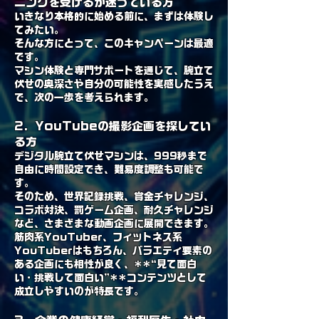
ニングを受けるか迷っている方
いきなり本格的に始める前に、まずは体験し
てみたい。
そんな方にとって、このキャンペーンは最適
です。
マシン体験と専門サポートを通じて、腕立て
伏せの奥深さや自分の可能性を実感したうえ
で、次の一歩を考えられます。
2. YouTubeの撮影企画を探してい
る方
デジタル腕立て伏せマシンは、999秒まで
自由に時間設定でき、難易度調整も可能で
す。
そのため、世界記録挑戦、賞金チャレンジ、
コラボ対決、罰ゲーム企画、耐久チャレンジ
など、さまざまな動画企画に展開できます。
筋肉系YouTuber、フィットネス系
YouTuberはもちろん、バラエティ要素の
ある企画にも相性が良く、**“見て面白
い・挑戦して面白い”**コンテンツとして
成立しやすいのが特長です。