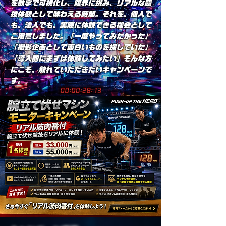
を数字で可視化し、限界に挑み、リアルな競
技体験として味わえる時間。それを、個人で
も、法人でも、実際に体験できる機会として
ご用意しました。「一度やってみたかった」
「撮影企画として面白いものを探していた」
「導入前にまずは体験してみたい」そんな方
にこそ、触れていただきたいキャンペーンで
す。