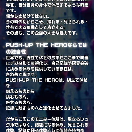
界を、自分自身の身体で体感するような時間
です。
懐かしさだけではない。
今の時代だからこそ、撮れる・見せられる・
共有できる挑戦として成立する。
その点も、この企画の大きな魅力です。
PUSH-UP THE HEROならでは
の独自性
世界でも、腕立て伏せの成果をここまで明確
にデジタルで可視化し、自己記録や限界突破
に挑める体験を提供している存在は、
きわめて稀です。
PUSH-UP THE HEROは、腕立て伏せ
を
鍛えるものから
挑むものへ、
魅せるものへ、
記録に残すものへと進化させてきました。
だからこそこのモニター体験は、単なるレン
タルではなく、話題になる体験、見せられる
体験、記録に残る体験として価値を持ちま