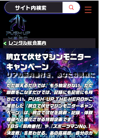
<
レンタル総合案内
腕立て伏せマシンモニター
キャンペーン
リアル筋肉番付を、あなたの挑戦に
リアル筋肉番付を、あなたの挑戦に
ただ鍛えるだけでは、もう物足りない。ただ
回数をこなすだけでは、記録にも記憶にも残
りにくい。PUSH-UP THE HEROがご
用意した「腕立て伏せマシンモニターキャン
ペーン」は、腕立て伏せを挑戦・記録・体験
価値へと進化させる特別企画です。
TBS『筋肉番付』や『スポーツマンNo.1
決定戦』を思わせる、あの高揚感。自分の力