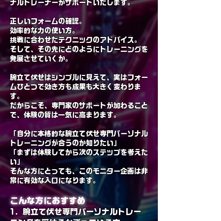
ナルトレーナーがサポートいたします。
正しいフォームの確認。
効率的な力の使い方。
挑戦に合わせたテクニックのアドバイス。
そして、その先にどのようにトレーニングを
発展させていくか。
腕立て伏せはシンプルに見えて、実はフォー
ムひとつで効き方も成果も大きく変わりま
す。
だからこそ、専門家のサポートが加わること
で、体験の質は一気に高まります。
「自分に本格的な腕立て伏せ専門パーソナル
トレーニングが合うのか知りたい」
「まずは体験してから次のステップを考えた
い」
そんな方にとっても、このモニター企画は非
常に有効な入口になります。
こんな方におすすめ
1. 腕立て伏せ専門パーソナルトレー