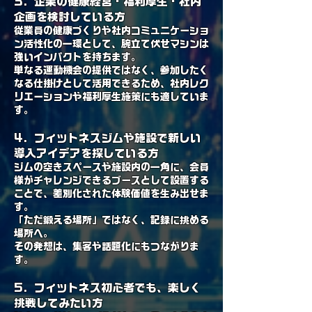
3. 企業の健康経営・福利厚生・社内
企画を検討している方
従業員の健康づくりや社内コミュニケーショ
ン活性化の一環として、腕立て伏せマシンは
強いインパクトを持ちます。
単なる運動機会の提供ではなく、参加したく
なる仕掛けとして活用できるため、社内レク
リエーションや福利厚生施策にも適していま
す。
4. フィットネスジムや施設で新しい
導入アイデアを探している方
ジムの空きスペースや施設内の一角に、会員
様がチャレンジできるブースとして設置する
ことで、差別化された体験価値を生み出せま
す。
「ただ鍛える場所」ではなく、記録に挑める
場所へ。
その発想は、集客や話題化にもつながりま
す。
5. フィットネス初心者でも、楽しく
挑戦してみたい方