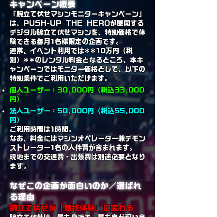
キャンペーン概要
「腕立て伏せマシンモニターキャンペーン」
は、PUSH-UP THE HEROが展開する
デジタル腕立て伏せマシンを、特別価格で体
験できる毎月1名様限定の企画です。
通常、イベント利用では**10万円（税
別）**のレンタル料金となるところ、本キ
ャンペーンではモニター価格として、以下の
特別条件でご利用いただけます。
個人ユーザー：30,000円（税込33,000
円）
法人ユーザー：50,000円（税込55,000
円）
ご利用時間は1時間。
なお、料金にはマシンオペレーター兼デモン
ストレーター1名の人件費が含まれます。
現地までの交通費・出張費は別途必要となり
ます。
なぜこの企画が面白いのか／選ばれ
る理由
腕立て伏せが「競技体験」に変わる