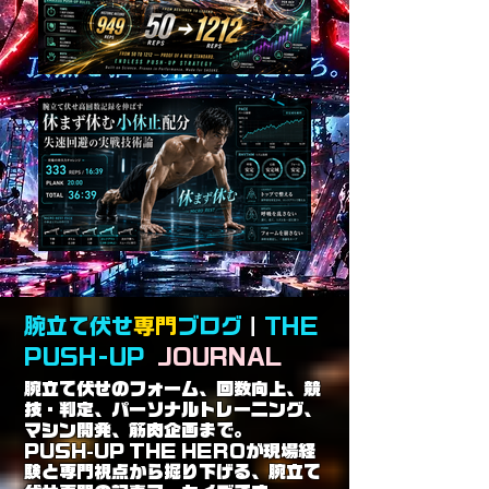
腕立て伏せ
専門
ブログ
｜
THE
PUSH-UP
JOURNAL
腕立て伏せのフォーム、回数向上、競
技・判定、パーソナルトレーニング、
マシン開発、筋肉企画まで。
PUSH-UP THE HEROが現場経
験と専門視点から掘り下げる、腕立て