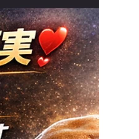
ス腕立て伏せに向けた練習法、コツ、テクニ
ックを専門家の視点で徹底解説。昨年949
回の高記録を突破する1000回超えが見込
まれる現状で、強豪たちが駆使する省エネフ
ォームや呼吸法など科学的なトレーニング要
素を紹介します。さらに初心者から壮絶変化
を遂げた実例（66回→510回）を盛り込
み、腕立て伏せが苦手な人でも専門トレーニ
ングで飛躍的に成長できることを示します。
SASUKEトライアウトを目指すアスリー
トやフィットネス愛好家にも役立つ内容で、
腕立て専門トレーナーが実体験と科学的知見
をもとに解説します。記事後半では、さらに
詳しいパーソナルトレーニングプログラムに
ついても触れています。読むだけで次への挑
戦意欲が高まり、自分の潜在能力を信じたく
なる内容です。