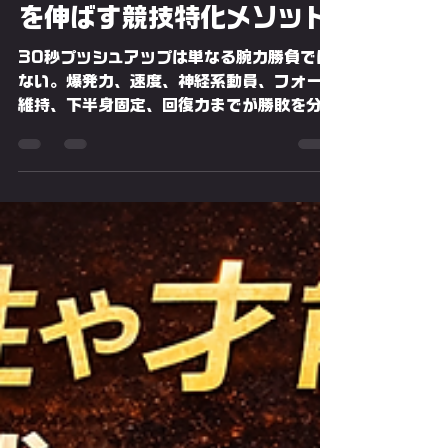
PUSH-UP💫THE HERO編集部
4月9日
読了時間: 10分
パーソナル
疲労順位の真実❣大胸筋が
弱くても腕立て伏せの記録
を伸ばす競技特化メソッド
30秒プッシュアップは単なる腕力勝負では
ない。爆発力、速度、神経系動員、フォーム
維持、下半身固定、回復力までが勝敗を分け
る総合競技である。本記事では30秒プッシ
ュアップにおける筋疲労の優先順位を分析
し、大胸筋が弱点でも記録を伸ばす戦略を解
説。上腕三頭筋・三角筋前部・体幹・下半身
の連動を競技レベルで整理し、50回を狙う