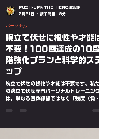
PUSH-UP💫THE HERO編集部
2月21日
読了時間: 8分
パーソナル
腕立て伏せに根性や才能は