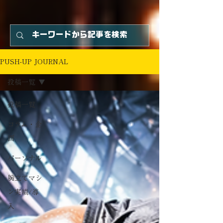
PUSH-UP JOURNAL
投稿一覧
投稿一覧
コラム・企
画
パーソナル
腕立てマシ
ン実績/導
入