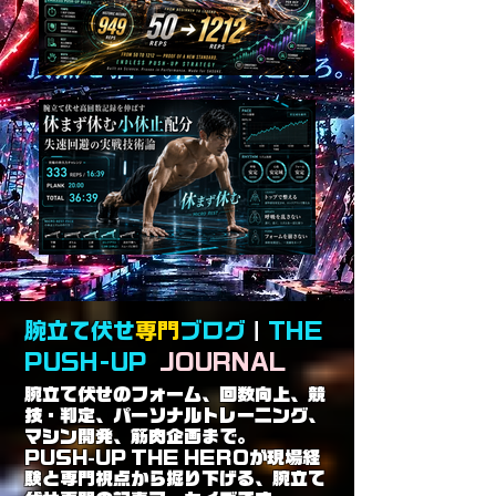
腕立て伏せ
専門
ブログ
｜
THE
PUSH-UP
JOURNAL
腕立て伏せのフォーム、回数向上、競
技・判定、パーソナルトレーニング、
マシン開発、筋肉企画まで。
PUSH-UP THE HEROが現場経
験と専門視点から掘り下げる、腕立て