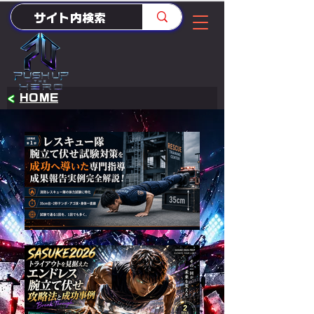
<
HOME