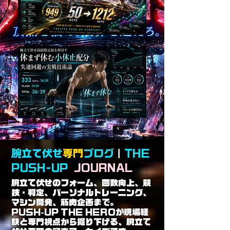
腕立て伏せ
専門
ブログ
｜
THE
PUSH-UP
JOURNAL
腕立て伏せのフォーム、回数向上、競
技・判定、パーソナルトレーニング、
マシン開発、筋肉企画まで。
PUSH-UP THE HEROが現場経
験と専門視点から掘り下げる、腕立て