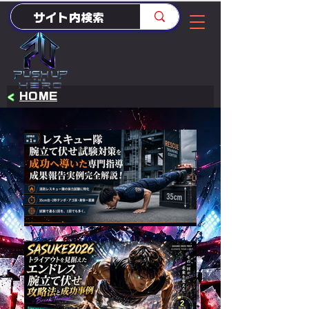
<
HOME