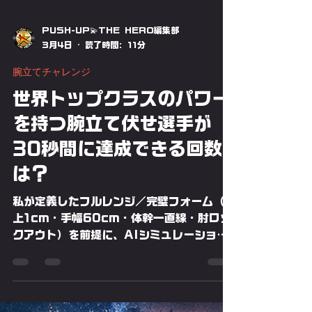
PUSH-UP💫THE HERO編集部
3月4日
読了時間: 11分
腕立てチャレンジ
世界トップクラスのパワー
を持つ腕立て伏せ選手が
30秒間に達成できる回数
は？
私が定義したフルレンジ／完璧フォーム（床
上1cm・手幅60cm・体幹一直線・肘ロッ
クアウト）を前提に、AIシミュレーション