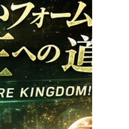
ロ」が仕掛ける「パーソナルトレーニング事
業」と「腕立て伏せマシンレンタル事業」日
本でここにしかない2つのオリジナルサービ
スの目的別究極ガイドを紹介！カテゴリ（競
技・サバイバル番組への挑戦、エンターテイ
メント・舞台パフォーマンス、ポーツトレー
ニング、プロの指導者育成、フィットネス検
定・試験対策、フィットネスジムの差別化・
集客、観光プロモーション、展示会・商談
会・店舗イベント、新製品発表会・映画宣
伝）etc...