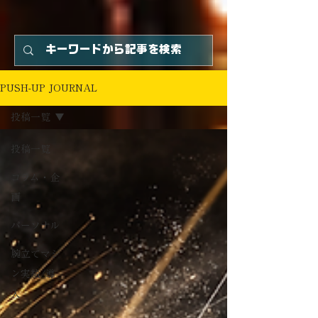
PUSH-UP JOURNAL
投稿一覧
投稿一覧
コラム・企
画
パーソナル
腕立てマシ
ン実績/導
入