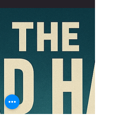
パーソナル
腕立て伏せの正しいフォー
ム姿勢保持で極める体幹王
への道！深いきついやり方
体幹王への道！それは腕立て伏せの始まりの
姿勢であり終わりの姿勢「ストレートアーム
プランク（ハイプランク）」の正しい姿勢フ
ォーム保持を極めること！ストレートアーム
プランク(男子/女子)のギネス世界記録とプ
ランクのギネス世界記録の比較。女性の世界
記録が男性の世界記録を上回っている珍現象
（静的プランク）×（動的プッシュアップ）
の協調を磨け相乗効果が出る最強の組合せの
トレーニング法は「筋肉×サバイバル番組」
出場のためのフィジカル強化のストレングス
として最強の体幹養成法