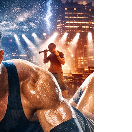
が出した「世界トップクラスのパワーを持つ
腕立て伏せ選手が30秒間に現実的に達成で
きる世界最高回数は何回？さらに「30秒で
測るパワー」の明確な定義や世界で多く採用
される腕立て伏せの制限時間（60秒、30
秒、120秒、180秒ほか）を比較し、
「30秒間腕立て伏せ」が実施される学校・
公衆衛生・臨床研究・ジムイベント・記録
会・法執行スクリーニング等のジャンルを網
羅。