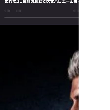
エーションを初心者〜上級
者向けまでレベル別に紹
介！
「腕立て伏せヒーロー」になる為にマスター
すべきあらゆるフィットネスレベルに最適化
された30種類の腕立て伏せバリエーション
を紹介!古代から現代まで世界中で実践され
ている人気の腕立て伏せの多様な種類と正し
いやり方・効果を初心者・中級者・上級者の
レベル別に網羅。手幅・手の位置・手の向き
バリエーション、超上級者用メニュー/アド
バンスト（高難度）、器具・小道具系の複数
カテゴリにしビギナーにも分かりやすく紹
介。世界で日本で今バズっている最新の腕立
て伏せチャレンジも!?