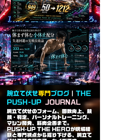
腕立て伏せ
専門
ブログ
｜
THE
PUSH-UP
JOURNAL
腕立て伏せのフォーム、回数向上、競
技・判定、パーソナルトレーニング、
マシン開発、筋肉企画まで。
PUSH-UP THE HEROが現場経
験と専門視点から掘り下げる、腕立て