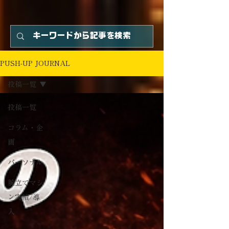
PUSH-UP JOURNAL
投稿一覧
投稿一覧
コラム・企
画
パーソナル
腕立てマシ
ン実績/導
入