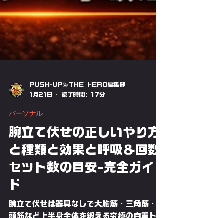
PUSH-UP💫THE HERO編集部
1月21日
読了時間: 17分
パーソナル
腕立て伏せの正しいやり方
と種類と効果と呼吸＆回数
セット数の目安–完全ガイ