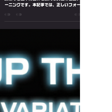
ド
腕立て伏せは器具なしで大胸筋・三角筋・三
頭筋など上半身全体を鍛える究極の自重トレ
ーニングです。本記事では、正しいフォーム
と呼吸法を解説し、初心者向けの膝つきプッ
シュアップから上級者向けの多彩なバリエー
ションまで完全網羅します。セット数や呼吸
のタイミングなどトレーナー監修のポイント
を押さえて、継続的に筋力アップ・基礎代謝
向上・体幹強化につなげましょう。継続する
ほど効果が表れ、基礎代謝向上や骨密度増加
など健康的な身体づくりにも役立ちます。筋
肉のつき方やバランスにこだわるプロが解説
する腕立て伏せメニューで、理想のボディラ
インを手に入れましょう。今すぐ正しい腕立
て伏せ法と効果的なトレーニングメニューを
チェック！