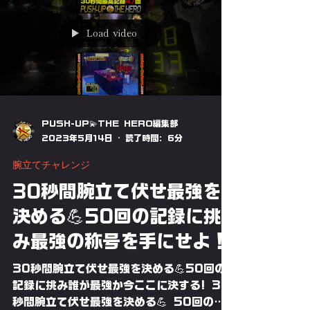
界最強の人類は誰だ⁉フルレンジモーション
＆ストリクトフォームの完璧
Load video
PUSH-UP💫THE HERO編集部
2023年5月14日
読了時間: 6分
腕立てチャレンジ
30秒間腕立て伏せ最強を
決める💪​50回の記録に挑
み最強の称号を手にせよ！