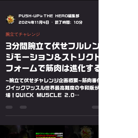
PUSH-UP💫THE HERO編集部
2024年11月4日
読了時間: 10分
腕立てチャレンジ
3分間腕立て伏せフルレン
ジモーション＆ストリクト
フォームで筋肉は進化する
~腕立て伏せチャレンジ企画概要~筋肉番付
クイックマッスル世界最高難度の令和版が登
場！QUICK MUSCLE 2.0
ULTIMATE-Full Range Motion-3
分間腕立て伏せを最も美しく最も多く行う世