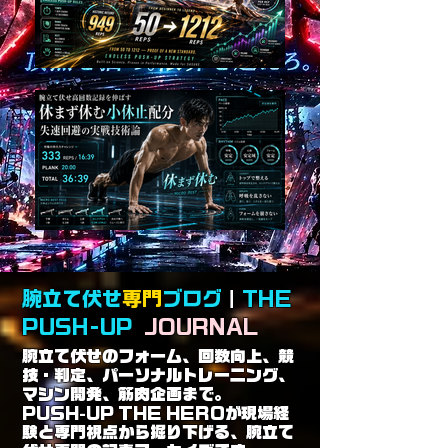
腕立て伏せ
専門
ブログ
｜
THE
PUSH-UP
JOURNAL
腕立て伏せのフォーム、回数向上、競
技・判定、パーソナルトレーニング、
マシン開発、筋肉企画まで。
PUSH-UP THE HEROが現場経
験と専門視点から掘り下げる、腕立て