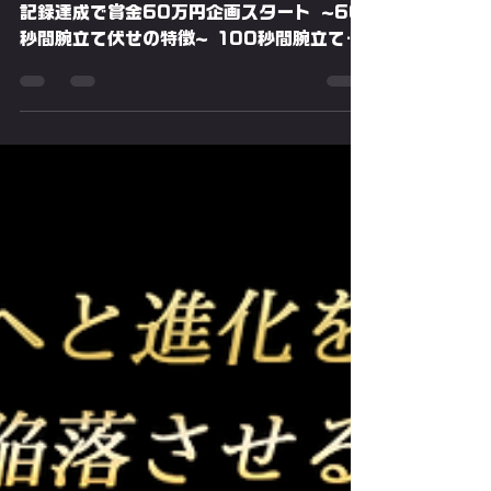
腕立て伏せ​60秒間最強を
決める💪80回の記録達成
で賞金10万円企画スター
ト
腕立て伏せ​60秒間最強を決める💪85回の
記録達成で賞金60万円企画スタート ~60
秒間腕立て伏せの特徴~ 100秒間腕立て伏
せは、その競技時間と筋疲労の度合いから陸
上競技で例えると「800m走」に相当しま
すが、60秒間腕立て伏せは「400m走」
に相当し、同じ腕立て伏せでも性質