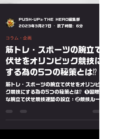
PUSH-UP💫THE HERO編集部
2023年3月27日
読了時間: 6分
コラム・企画
筋トレ・スポーツの腕立て
伏せをオリンピック競技に
する為の5つの秘策とは⁉