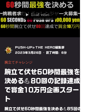
筋トレ・スポーツの腕立て伏せをオリンピッ
ク競技にする為の5つの秘策とは⁉ ❶国際的
な腕立て伏せ競技連盟の設立：❷競技ルール
の設定と統一化：❸国際大会/世界大会のイ
ベント開催：❹トレーニングと技術の向上：
❺競技のバリエーションの追加：
Load video
PUSH-UP💫THE HERO編集部
2023年3月26日
読了時間: 6分
腕立てチャレンジ