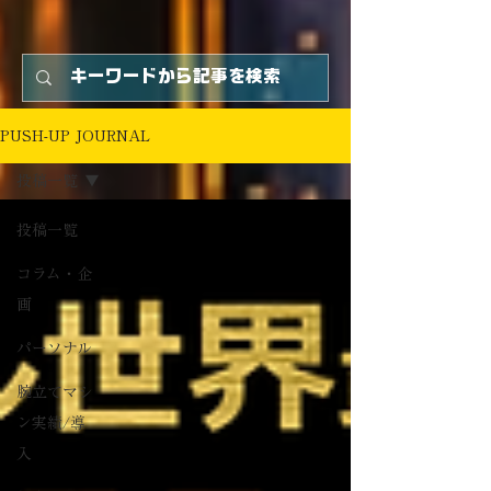
PUSH-UP JOURNAL
投稿一覧
投稿一覧
コラム・企
画
パーソナル
腕立てマシ
ン実績/導
入