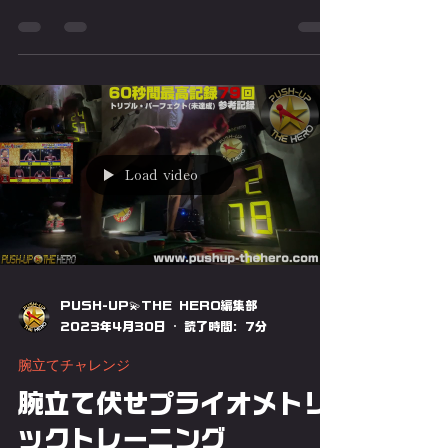
30秒間腕立て伏せ最強を決める💪​50回の
記録に挑み誰が最強か今ここに決する! 30
秒間腕立て伏せ最強を決める💪 50回の記
録達成で賞金30万円企画スタート！ ~30
秒間腕立て伏せの特徴~ 100秒間腕立て伏
せは、その競技時間から陸上競技で例えると
「800m走」、60秒間腕立
Load video
PUSH-UP💫THE HERO編集部
2023年4月30日
読了時間: 7分