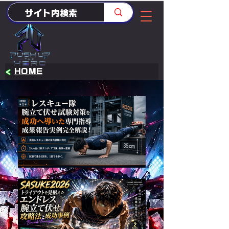
<
HOME