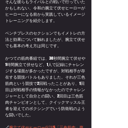
そんな彼らもライバルとの戦いで行っていた
かもしれない、令和の腕立て伏せヒーローが
ヒーローになる前から実践しているイメージ
トレーニングを紹介します。
ベンチプレスのセクションでもイメトレの方
法と効果について触れましたが、腕立て伏せ
でも基本の考え方は同じです。
かつての筋肉番組では、30秒間腕立て伏せや
1時間腕立て伏せなど、1人で記録にチャレン
ジする場面が多かったですが、対戦相手が存
在する競技バトルもありました。それが三色
筋肉という競技で2回戦ったことがあり、1回
目は対戦相手の情報がなかったのでチャレン
ジャーとして自分との闘い、2回目は三色筋
肉チャンピオンとして、クイックマッスル王
者を迎えてのボクシングでいう防衛戦のよう
な闘いでした。
🔗
腕立て伏せヒーロー伝説5「三色筋肉」腹