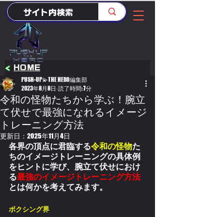
<
HOME
PUSH-UP💫THE HERO編集部
2023年8月8日
読了時間: 7分
令和の怪物たちから学ぶ！腕立
て伏せで最強になれるイメージ
トレーニング方法
更新日：
2025年11月4日
各界の頂点に君臨する
令和の怪物
た
ちの
イメージトレーニング
の具体例
をヒントに学び、腕立て伏せにおけ
る
最強のイメージトレーニング方法
とは何かを考えてみます。
ボクシング界