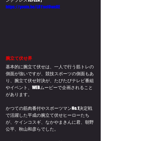
https://youtu.be/L8YaelOweXE
腕立て伏せ界
基本的に腕立て伏せは、一人で行う筋トレの
側面が強いですが、競技スポーツの側面もあ
り、腕立て伏せ対決が、たびたびテレビ番組
やイベント、WEBムービーで企画されること
があります。
かつての筋肉番付やスポーツマンNo.1決定戦
で活躍した平成の腕立て伏せヒーローたち
が、ケインコスギ、なかやまきんに君、朝野
公平、秋山和彦らでした。