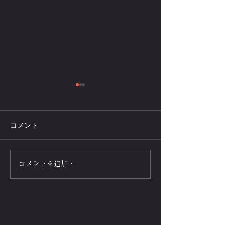
コメント
筋肉王決定戦💪
なぜ正確な動作
コメントを追加…
TEPPEN2024【芸能界ベン
立て伏せができ
チプレス❌腕立て伏せ頂上
えは“筋肉の最適
決戦】企画
肉体