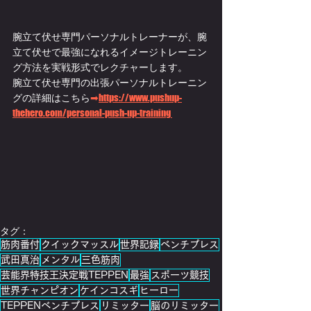
腕立て伏せ専門パーソナルトレーナーが、腕
立て伏せで最強になれるイメージトレーニン
グ方法を実戦形式でレクチャーします。
腕立て伏せ専門の出張パーソナルトレーニン
グの詳細はこちら
➡
https://www.pushup-
thehero.com/personal-push-up-training 
タグ：
筋肉番付
クイックマッスル
世界記録
ベンチプレス
武田真治
メンタル
三色筋肉
芸能界特技王決定戦TEPPEN
最強
スポーツ競技
世界チャンピオン
ケインコスギ
ヒーロー
TEPPENベンチプレス
リミッター
脳のリミッター