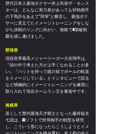
歴代日本人最強ボクサー井上尚弥ザ・モンス
ターは、どんなに実力差があっても対戦相手
の下馬評をあえて“同等”と断言し、最強ボク
サーに見立てたイメージトレーニングをしな
がら決戦のリングに向かい、無敗で4階級制
覇を成し遂げました。
野球界
現役世界最高メジャーリーガー大谷翔平は、
『頭の中で考えた方が上手くなれることが多
い』『バットを持って鏡の前でボールの軌道
をイメージしている』とインタビューで語る
など積極的にイメージトレーニングを練習に
取り入れて現在ホームラン王を驀進中です。
将棋界
若くして歴代最強天才棋士となった藤井聡太
七冠は、AIソフトで対局相手の戦型を研究
し、こういう形になったらこうしようとイメ
ージトレーニングを積み重ね、史上初の全八