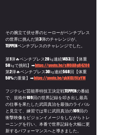
その腕立て伏せ界のヒーローがベンチプレス
の世界に挑んだ第3弾のチャレンジが、
TEPPENベンチプレスのチャレンジでした。
第1弾🔥ベンチプレス20㎏連続1453回【体重
58㎏で挑戦】➡
https://youtu.be/sM0ARgR4Z08
第2弾🔥ベンチプレス30㎏連続568回【体重
50%の重量】➡
https://youtu.be/ykNIDJ9LvYM
フジテレビ芸能界特技王決定戦TEPPENの番組
で、規格外109回の世界記録を叩き出し最高
の仕事を果たした武田真治を最強のライバル
と見立て、練習では常に武田真治の109回の
衝撃映像をビジョンイメージをしながらトレ
ーニングを行い、本番で世界記録を大幅に更
新するパフォーマンスへと導きました。