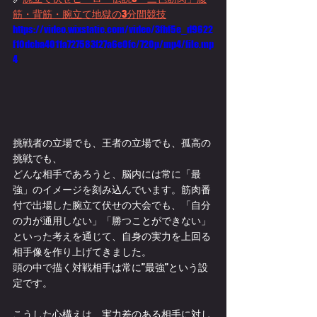
筋・背筋・腕立て地獄の3分間競技
https://video.wixstatic.com/video/3fbf5e_d9622
f10dcba4011a727583f27a6e0fc/720p/mp4/file.mp
4
挑戦者の立場でも、王者の立場でも、孤高の
挑戦でも、
どんな相手であろうと、脳内には常に「最
強」のイメージを刻み込んでいます。筋肉番
付で出場した腕立て伏せの大会でも、「自分
の力が通用しない」「勝つことができない」
といった考えを通じて、自身の実力を上回る
相手像を作り上げてきました。
頭の中で描く対戦相手は常に”最強”という設
定です。
こうした心構えは、実力差のある相手に対し