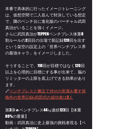
本番で具体的に行ったイメージトレーニング
は、仮想空間で二人並んで対決している想定
で、隣のベンチ台に進化版のバーチャル武田
真治がいることを強くイメージ。
さらに武田真治がTEPPENベンチプレス体重8
割ルールの2回目の出場で新記録120回を出す
という架空の設定上の「世界ベンチプレス界
の最強キャラ」をイメージしました。
そうすることで、110回が目標ではなく120回
以上を心理的に目標にする事が出来て、脳の
リミッターの上限を底上げできる効果があり
ます。
🔗
ベンチプレスと腕立て伏せの常識を覆す規
格外の世界記録-武田式の成功者は2人
第3弾🔥ベンチプレス44㎏連続123回【体重
80%の重量】
動画：武田真治に史上最強の挑戦者現る【ベ
ンチプレスTEPEEN】