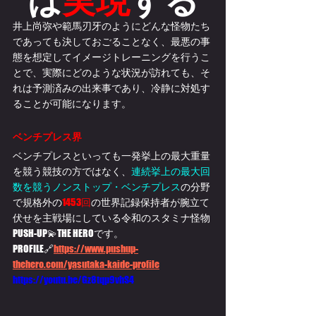
井上尚弥や範馬刃牙のようにどんな怪物たち
であっても決しておごることなく、最悪の事
態を想定してイメージトレーニングを行うこ
とで、実際にどのような状況が訪れても、そ
れは予測済みの出来事であり、冷静に対処す
ることが可能になります。
ベンチプレス界
ベンチプレスといっても一発挙上の最大重量
を競う競技の方ではなく、
連続挙上の最大回
数を競うノンストップ・ベンチプレス
の分野
で規格外の
1453回
の世界記録保持者が腕立て
伏せを主戦場にしている令和のスタミナ怪物
PUSH-UP💫THE HEROです。
PROFILE🔗
https://www.pushup-
thehero.com/yasutaka-kaide-profile
https://youtu.be/Gz8tqp9vhS4