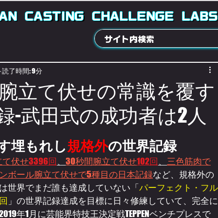
AN
CASTING
CHALLENGE
LABS
読了時間: 9分
腕立て伏せの常識を覆す
録-武田式の成功者は2人
す埋もれし
規格外
の世界記録
立て伏せ
3396回
、
30秒間腕立て伏せ
102回
、
三色筋肉で
ンボール腕立て伏せで5種目の日本記録
など、規格外の
は世界でまだ誰も達成していない「
パーフェクト・フル
0回
」の世界記録達成を目標に日々修練していて、完全に
019年1月に芸能界特技王決定戦TEPPENベンチプレスで