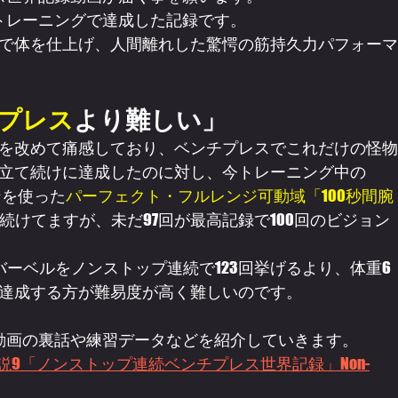
トレーニングで達成した記録です。
で体を仕上げ、人間離れした驚愕の筋持久力パフォーマ
プレス
より難しい」
を改めて痛感しており、ベンチプレスでこれだけの怪物
立て続けに達成したのに対し、今トレーニング中の
シンを使った
パーフェクト・フルレンジ可動域「100秒間腕
続けてますが、未だ97回が最高記録で100回のビジョン
バーベルをノンストップ連続で123回挙げるより、体重6
回を達成する方が難易度が高く難しいのです。
動画の裏話や練習データなどを紹介していきます。
9「ノンストップ連続ベンチプレス世界記録」Non-