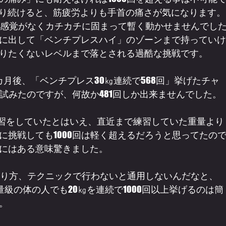
やり続けると、筋疲労よりも手首の痛さが気になります。
て感覚がなくカチカチに固まって暫く動かせませんでし
に出して「ベンチプレスハイ」のゾーンまで持っていけ
りたくないレベルまで落とされる過酷な挑戦です。
カ月後、「ベンチプレス30㎏連続で568回」挙げたチャ
試みたのですが、何故か481回しか出来ませんでした。
の練習をしていたとはいえ、直近まで練習していた重量より
㎏に挑戦しても1000回は軽く超えるだろうと思ってたの
にはある意味驚きました。
のやり方、テクニックで行わないと通用しないんだなと、
量級の体の人でも20㎏を連続で1000回以上挙げるのは簡
。