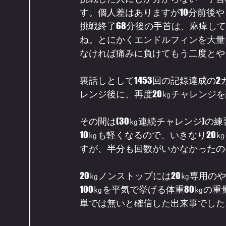
す。個人差はありますが10分前後
挑戦終了68分後の手首は、麻痺し
ね。とにかくエンドルフィンを大量
なければ痛みに負けてもう二度とや
裏話しとして1453回の記録達成の2
レンジ後に、再度20㎏チャレンジを
その間は(30㎏連続チャレンジ)
10㎏も軽くなるので、いきなり20
すが、半分も回数がいかなかったの
20㎏ノンストップには20㎏専用
100㎏を平気で挙げる体重80㎏の重
単では無いと確信した出来事でした