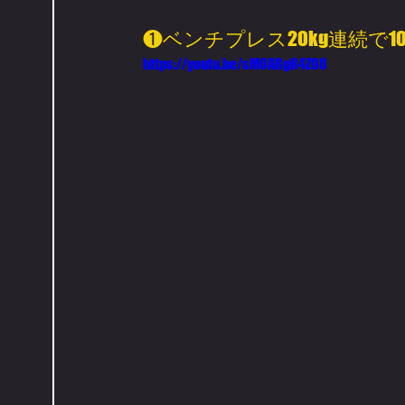
❶ベンチプレス20kg連続で
https://youtu.be/sM0ARgR4Z08