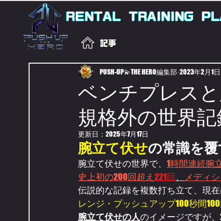
RENTAL
TRAINING
PL
記事
PUSH-UP💫THE HERO編集部
2023年2月1日
ベンチプレスと
規格外の世界記
更新日：
2025年7月17日
腕立て伏せ
の常識を覆
腕立て伏せの世界で、
1時間連続腕
史上初の200回超え
221回
、
メディシ
伝説的な記録を複数打ち立て、現在
レンジ・プッシュアップ100秒間10
腕立て伏せの人
のイメージですが、2