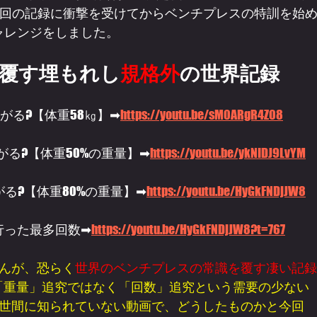
09回の記録に衝撃を受けてからベンチプレスの特訓を始
チャレンジをしました。
覆す埋もれし
規格外
の世界記録
挙がる?【体重58㎏】➡
https://youtu.be/sM0ARgR4Z08
がる?【体重50%の重量】➡
https://youtu.be/ykNIDJ9LvYM
がる?【体重80%の重量】➡
https://youtu.be/HyGkFNDjJW8
に行った最多回数➡
https://youtu.be/HyGkFNDjJW8?t=767
んが、恐らく
世界のベンチプレスの常識を覆す凄い記録
「重量」追究ではなく「回数」追究という需要の少ない
世間に知られていない動画で、どうしたものかと今回