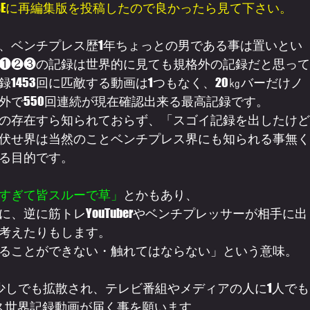
UBEに再編集版を投稿したので良かったら見て下さい。
、ベンチプレス歴1年ちょっとの男である事は置いとい
❶❷❸の記録は世界的に見ても規格外の記録だと思って
1453回に匹敵する動画は1つもなく、20㎏バーだけノ
外で550回連続が現在確認出来る最高記録です。
の存在すら知られておらず、「スゴイ記録を出したけど
伏せ界は当然のことベンチプレス界にも知られる事無く
る目的です。
すぎて皆スルーで草」
とかもあり、
、逆に筋トレYouTuberやベンチプレッサーが相手に出
考えたりもします。
ることができない・触れてはならない」という意味。
で少しでも拡散され、テレビ番組やメディアの人に1人でも
ス世界記録動画が届く事を願います。