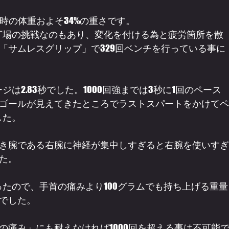
戦時の体重およそ34%の重さです。
丁場の挑戦なのもあり、変化を付ける為と疲労箇所を散
「サムレスグリップ」で329回ベンチを行っている事に
は2.83秒でした。1000回強までは3秒に1回のペース
ゴールが見えてきたところでラストスパートをかけてペ
した。
き腕である右腕に神経が集中しすぎると右腕を使いすぎ
た。
ったので、手首の痛みより100グラムでも持ち上げる重量
でした。
の痛み」にも耐えなければ1000回を超える事は不可能