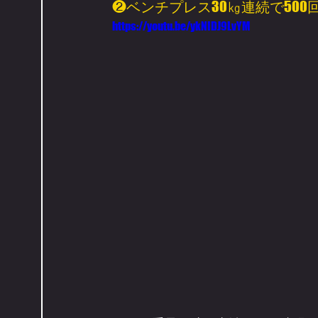
❷ベンチプレス30㎏連続で500
https://youtu.be/ykNIDJ9LvYM