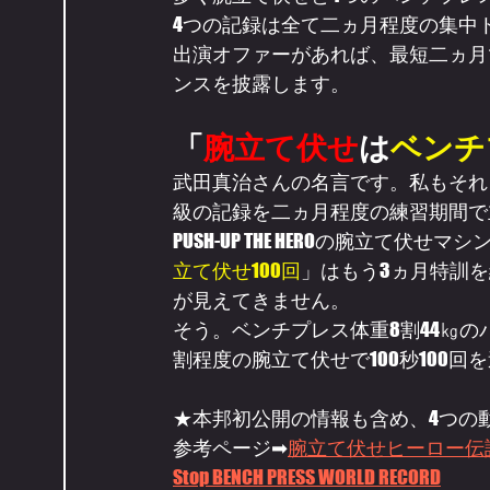
4つの記録は全て二ヵ月程度の集中
出演オファーがあれば、最短二ヵ月
ンスを披露します。
「
腕立て伏せ
は
ベンチ
武田真治さんの名言です。私もそれ
級の記録を二ヵ月程度の練習期間で
PUSH-UP THE HEROの腕立て伏せマ
立て伏せ100回
」はもう3ヵ月特訓を
が見えてきません。
そう。ベンチプレス体重8割44㎏の
割程度の腕立て伏せで100秒100
★本邦初公開の情報も含め、4つの
参考ページ➡
腕立て伏せヒーロー伝説
Stop BENCH PRESS WORLD RECORD