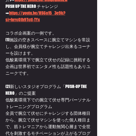
PUSH UP THE HERO チャレンジ
➡
https://
youtu.be/HS6n15_3e9k?
si=hrrc0Ih9Tctl-TYx
コラボ企画案の一例です。
(1)施設の空きスペースに腕立てマシンを常設
し、会員様が腕立てチャレンジ出来るコーナ
ーを設けます。
低酸素環境下で腕立て伏せの記録に挑戦する
企画は世界初でエンタメ性も話題性もありユ
ニークです。
(2)新しいスタジオプログラム「PUSH-UP THE 
HERO」のご提案
低酸素環境下での腕立て伏せ専門パーソナル
トレーニングプログラム
全員で腕立て伏せにチャレンジする団体種目
から、腕立て伏せマシンを使った個人種目ま
で、筋トレマニアから運動無関心層まで全世
代を刺激するモチベーションが上がるプログ