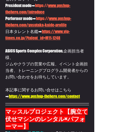
President mode➡
https://
www.pushup-
thehero.com/introduce
Performer mode➡
https://
www.pushup-
thehero.com/yasutaka-kaide-profile
日本タレント名鑑➡
https://
www.vip-
times.co.jp/?talent_id=M11-1248
ASICS Sports Complex Corporation.企画担当者
様、
ジムやクラブの営業や広報、イベント企画担
当者、トレーニングプログラム開発者からの
お問い合わせをお待ちしています。
本記事に関するお問い合せはこちら
➡
https://
www.pushup-thehero.com/contact
マッスルプロジェクト【腕立て
伏せマシンのレンタル×パフォ
ーマー】