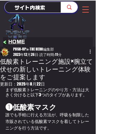
<
HOME
PUSH-UP💫THE HERO編集部
2023年12月26日
読了時間: 11分
低酸素トレーニング施設×腕立て
伏せの新しいトレーニング体験
をご提案します
更新日：
2025年8月22日
まず低酸素トレーニングのやり方・方法は大
きく分けると以下3つのタイプがあります。
❶低酸素マスク
誰でも手軽に行える方法が、呼吸を制限した
市販されている低酸素マスクを着してトレー
ニングを行う方法です。