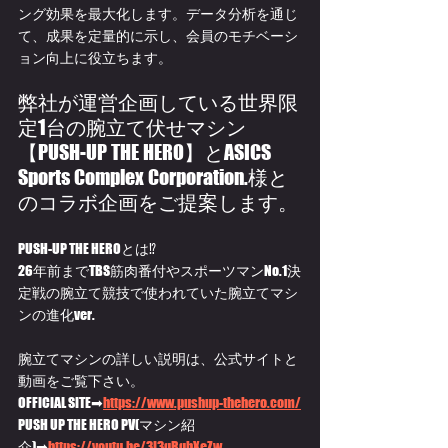
ング効果を最大化します。データ分析を通じ
て、成果を定量的に示し、会員のモチベーシ
ョン向上に役立ちます。
弊社が運営企画している世界限
定1台の腕立て伏せマシン
【PUSH-UP THE HERO】とASICS 
Sports Complex Corporation.様と
のコラボ企画をご提案します。
PUSH-UP THE HEROとは⁉
26年前までTBS筋肉番付やスポーツマンNo.1決
定戦の腕立て競技で使われていた腕立てマシ
ンの進化ver.
腕立てマシンの詳しい説明は、公式サイトと
動画をご覧下さい。
OFFICIAL SITE➡
https://
www.pushup-thehero.com/
PUSH UP THE HERO PV(マシン紹
介)➡
https://
youtu.be/3I3qRqbXeZw