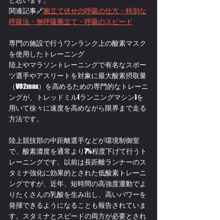
関連記事🔗
腕立て伏せの呼吸の仕方・特別な
呼吸法・無呼吸腕立て・呼吸のスピード
専門の施設で行うワンランク上の酸素マスク
を使用したトレーニング
陸上やマラソントレーニングで有名なスポー
ツ選手やアスリートを対象に最大酸素摂取量
（VO2max）を高めるための専門的なトレーニ
ングが、トレッドミル(ランニングマシン)を
用いて徐々に速度を高めながら限界まで走る
方法です。
陸上競技部の中距離選手などが環境制御室
で、酸素濃度を通常より7%程度下げて行うト
レーニングです。以前は長距離ランナーのス
タミナ強化に効果的とされた低酸素トレーニ
ングですが、近年、短時間の高強度運動でよ
りたくさんの乳酸を生み出し、高いパワーを
発揮できるようになることも報告されていま
す。スタミナとスピードの両方が必要とされ