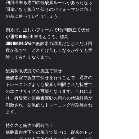
利用出来る専門の低酸素ルームがあったなら
間違いなく腕立て伏せのパフォーマンス向上
の為に使っていたでしょう。
例えば、正しいフォームで1分間腕立て伏せ
が通常100回出来るところ、標高
3000m(14.5%)の低酸素の環境だとどれだけ回
数が落ちて、どれだけ苦しくなるか今でも実
験してみたくなります。
酸素制限状態での腕立て伏せ
低酸素室で腕立て伏せを行うことで、通常の
トレーニングよりも酸素が制限された状態で
のエクササイズが可能となります。これによ
り、有酸素と無酸素運動の両方の代謝経路が
刺激され、効果的なトレーニングが期待され
ます。
持久力と筋力の同時向上
低酸素条件下での腕立て伏せは、従来のトレ
ーニングよりも身体全体のエネルギーシステ