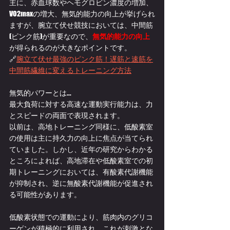
主に、赤血球数やヘモグロビン濃度の増加、
VO2maxの増大、無気的能力の向上が挙げられ
ますが、腕立て伏せ競技においては、中間筋
(ピンク筋)が重要なので、
無気的能力の向上
が得られるのが大きなポイントです。
🔗
腕立て伏せ最強のピンク筋！遅筋と速筋を
中間筋繊維に変えるトレーニング方法
無気的パワーとは...
最大負荷に対する高速な運動実行能力は、力
とスピードの両面で表現されます。
以前は、高地トレーニング同様に、低酸素室
の使用は主に持久力の向上に焦点が当てられ
ていました。しかし、近年の研究からわかる
ところによれば、高地滞在や低酸素室での初
期トレーニングにおいては、有酸素代謝機能
が抑制され、逆に無酸素代謝機能が促進され
る可能性があります。
低酸素状態での運動により、筋肉内のグリコ
ーゲンが積極的に利用され、これが刺激とな