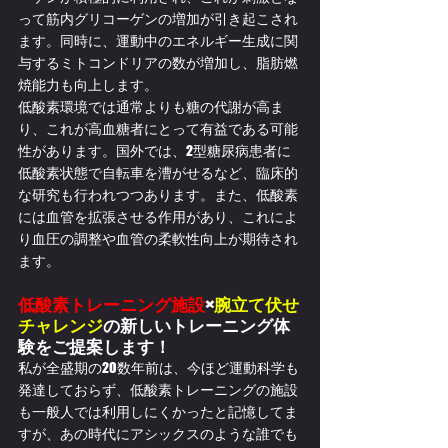
って筋内グリコーゲンの増加が引き起こされ
ます。同時に、運動中のエネルギー生成に関
与するミトコンドリアの数が増加し、脂肪燃
焼能力も向上します。
低酸素環境では通常よりも糖の代謝が高ま
り、これが高血糖者にとって有益である可能
性があります。国外では、2型糖尿病患者に
低酸素状態で自転車を漕がせるなど、臨床的
な研究も行われつつあります。また、低酸素
には血管を拡張させる作用があり、これによ
り血圧の調整や血管の柔軟性向上が期待され
ます。
低酸素トレーニング施設
×
腕立て伏せ
チャレンジ
の新しいトレーニング体
験をご提案します！
私が全盛期の20数年前は、今ほど運動科学も
発達しておらず、低酸素トレーニングの施設
も一般人では利用しにくかったと記憶してま
すが、あの時代にアシックスのような誰でも