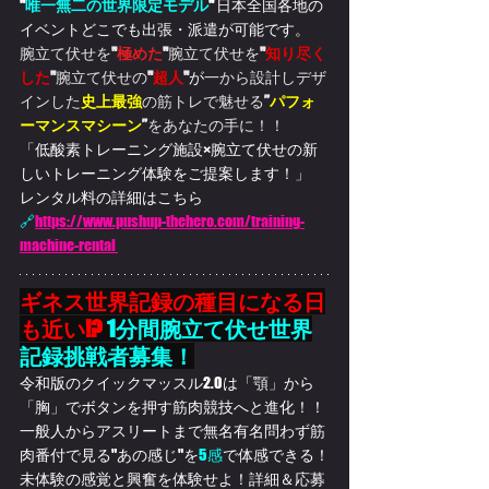
"
唯一無二の世界限定モデル
" 
日本全国各地の
イベントどこでも出張・派遣が可能です。
腕立て伏せを
"
極めた
"
腕立て伏せを
"
知り尽く
した
"
腕立て伏せの
"
超人
"
が
一から設計しデザ
インした
史上最強
の筋トレで魅せる
”
パフォ
ーマンスマシーン
”
をあなたの手に！！
「低酸素トレーニング施設×腕立て伏せの新
しいトレーニング体験をご提案します！」
レンタル料の詳細はこちら
🔗
https://www.pushup-thehero.com/training-
machine-rental 
ギネス世界記録の種目になる日
も近い!?
 1分間腕立て伏せ世界
記録挑戦者募集！
令和版のクイックマッスル2.0は「顎」から
「胸」でボタンを押す筋肉競技へと進化！！
一般人からアスリートまで無名有名問わず筋
肉番付で見る"あの感じ"を
5感
で体感
できる！
未体験の感覚と興奮を体験せよ！詳細＆応募