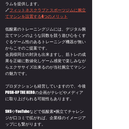
ラムを提供します。
🔗
フィットネスクラブとスポーツジムに腕立
てマシンを設置する4つのメリット
低酸素のトレーニングジムには、デジタル腕
立てマシンのような回数を競う遊び心をくす
ぐるゲーム性のあるトレーニング機器が無い
からこそのご提案です。
会員様同士の対決も出来ますし、筋トレの成
果を正確に数値化しゲーム感覚で楽しみなが
らエクササイズ出来るのが当社腕立てマシン
の魅力です。
プロダクションも経営していますので、今後
PUSH-UP THE HEROの企画がテレビやメディア
に取り上げられる可能性もあります。
SNSやYouTubeなどで低酸素×腕立てチャレン
ジが口コミで拡がれば、企業様のイメージア
ップにも繋がります。