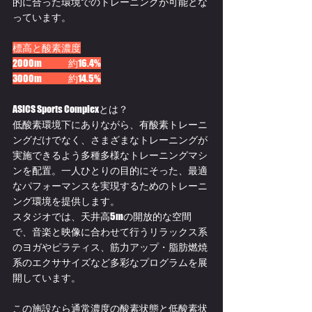
的に合った環境でのトレーニングが可能とな
っています。
標高と酸素濃度
2000m	約16.4%
3000m	約14.5%
ASICS Sports Complexとは？
低酸素環境下にありながら、有酸素トレーニ
ングだけでなく、さまざまなトレーニングが
実施できるよう多種多様なトレーニングマシ
ンを配置。一人ひとりの目的にそった、最適
なパフォーマンスを実現するためのトレーニ
ング環境を提供します。
スタジオでは、天井高5mの開放的な空間
で、音楽と映像に合わせて行うリラックス系
のヨガやピラティス、​​筋力アップ・脂肪燃焼
系のエクササイズなど多彩なプログラムを展
開しています。​
この施設なら通常濃度の酸素状態と低酸素状