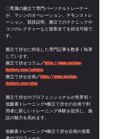
〇専属の腕立て専門パーソナルトレーナー
が、マシンのオペレーション、デモンストレ
ーション、競技説明、腕立てのテクニックや
コツのレクチャーなど接客全てを担当可能で
す。
腕立て伏せに特化した専門記事を数多く執筆
しています。
腕立て伏せコラム🔗
https://
www.pushup-
thehero.com/column
腕立て伏せ企画🔗
https://
www.pushup-
thehero.com/plan
腕立て伏せのプロフェッショナルが世界初！
低酸素トレーニング×腕立て伏せの企画で利
用者に新しいトレーニング体験を提供し、施
設の魅力を高めます。
低酸素トレーニング×腕立て伏せ企画
の発案
者のプロフィール