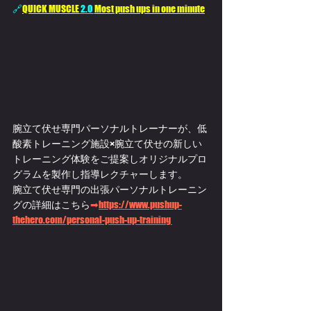
🔗
QUICK MUSCLE
 2.0
Most push ups in one minute
腕立て伏せ専門パーソナルトレーナーが、低
酸素トレーニング施設×腕立て伏せの新しい
トレーニング体験をご提案しオリジナルプロ
グラムを製作し指導レクチャーします。
腕立て伏せ専門の出張パーソナルトレーニン
グの詳細はこちら
➡
https://www.pushup-
thehero.com/personal-push-up-training 