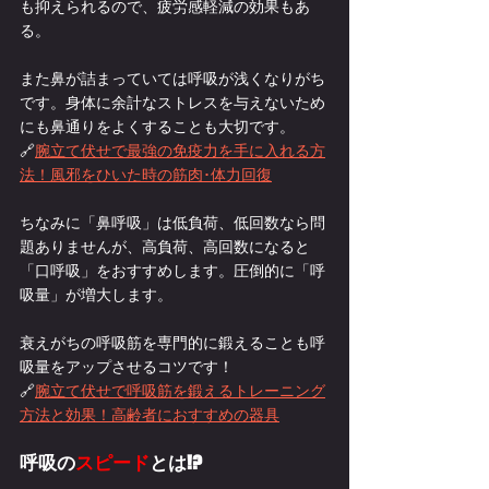
も抑えられるので、疲労感軽減の効果もあ
る。
また鼻が詰まっていては呼吸が浅くなりがち
です。身体に余計なストレスを与えないため
にも鼻通りをよくすることも大切です。
🔗
腕立て伏せで最強の免疫力を手に入れる方
法！風邪をひいた時の筋肉･体力回復
ちなみに「鼻呼吸」は低負荷、低回数なら問
題ありませんが、高負荷、高回数になると
「口呼吸」をおすすめします。圧倒的に「呼
吸量」が増大します。
衰えがちの呼吸筋を専門的に鍛えることも呼
吸量をアップさせるコツです！
🔗
腕立て伏せで呼吸筋を鍛えるトレーニング
方法と効果！高齢者におすすめの器具
呼吸の
スピード
とは!?