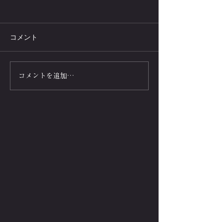
コメント
腕立て伏せで呼吸筋を鍛
低酸素トレーニ
コメントを追加…
えるトレーニング方法と
腕立て伏せの新
効果！高齢者におすすめ
ーニング体験を
の器具
ます