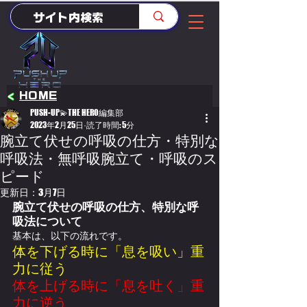
<
HOME
PUSH-UP💫THE HERO編集部
2023年2月25日
読了時間: 5分
腕立て伏せの呼吸の仕方・特別な
呼吸法・無呼吸腕立て・呼吸のス
ピード
更新日：
3月7日
腕立て伏せの呼吸の仕方、特別な呼
吸法について
基本は、以下の流れです。
体を下げる時に「息を吸い」重
力に従う
体を上げる時に「息を吐く」重
力に逆う