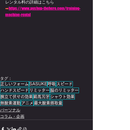
レンタル料の詳細はこちら
➡
https://www.pushup-thehero.com/training-
machine-rental
タグ：
正しいフォーム
SASUKE
呼吸
スピード
ハンドスピード
リミッター
脳のリミッター
腕立て伏せの効果
範馬刃牙
シャウト効果
無酸素運動
アニメ
最大酸素摂取量
パーソナル
コラム・企画