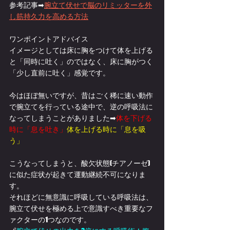
参考記事➡
腕立て伏せで脳のリミッターを外
し筋持久力を高める方法
ワンポイントアドバイス
イメージとしては床に胸をつけて体を上げる
と「同時に吐く」のではなく、床に胸がつく
「少し直前に吐く」感覚です。
今はほぼ無いですが、昔はごく稀に速い動作
で腕立てを行っている途中で、逆の呼吸法に
なってしまうことがありました➡
体を下げる
時に「息を吐き」
体を上げる時に「息を吸
う」
こうなってしまうと、酸欠状態(チアノーゼ)
に似た症状が起きて運動継続不可になりま
す。
それほどに無意識に呼吸している呼吸法は、
腕立て伏せを極める上で意識すべき重要なフ
ァクターの1つなのです。