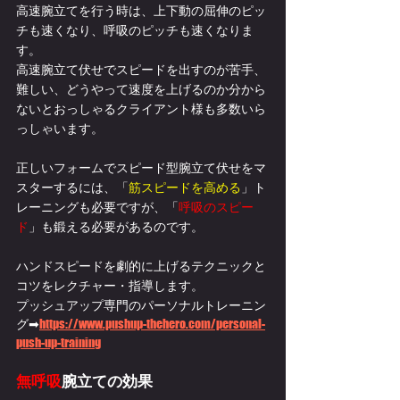
高速腕立てを行う時は、上下動の屈伸のピッ
チも速くなり、呼吸のピッチも速くなりま
す。
高速腕立て伏せでスピードを出すのが苦手、
難しい、どうやって速度を上げるのか分から
ないとおっしゃるクライアント様も多数いら
っしゃいます。
正しいフォームでスピード型腕立て伏せをマ
スターするには、「
筋スピードを高める
」ト
レーニングも必要ですが、「
呼吸のスピー
ド
」も鍛える必要があるのです。
ハンドスピードを劇的に上げるテクニックと
コツをレクチャー・指導します。
プッシュアップ専門のパーソナルトレーニン
グ
➡
https://www.pushup-thehero.com/personal-
push-up-training
無呼吸
腕立ての効果