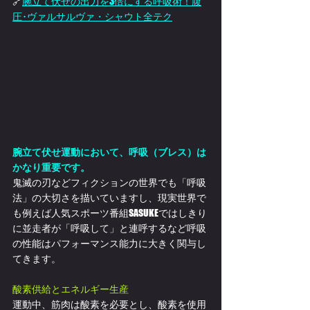
🔗
腕立て伏せの出力を3倍にする呼吸術！腹
圧･ヴァルサルヴァ・シャウト全テク
腕立て伏せ運動において、呼吸（ブレス）は
かなり重要です。
鬼滅の刃などフィクションの世界でも「呼吸
法」の大切さを描いていますし、現実世界で
も例えば人気スポーツ番組SASUKEではしきり
に並走者が「呼吸して」と連呼するなど呼吸
の性能はパフォーマンス能力に大きく関与し
てきます。
酸素供給とエネルギー生産
運動中、筋肉は酸素を必要とし、酸素を使用