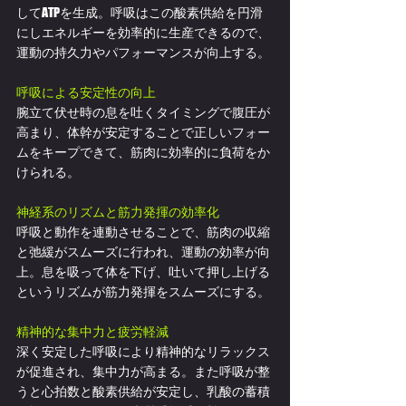
してATPを生成。呼吸はこの酸素供給を円滑
にしエネルギーを効率的に生産できるので、
運動の持久力やパフォーマンスが向上する。
呼吸による安定性の向上
腕立て伏せ時の息を吐くタイミングで腹圧が
高まり、体幹が安定することで正しいフォー
ムをキープできて、筋肉に効率的に負荷をか
けられる。
神経系のリズムと筋力発揮の効率化
呼吸と動作を連動させることで、筋肉の収縮
と弛緩がスムーズに行われ、運動の効率が向
上。息を吸って体を下げ、吐いて押し上げる
というリズムが筋力発揮をスムーズにする。
精神的な集中力と疲労軽減
深く安定した呼吸により精神的なリラックス
が促進され、集中力が高まる。また呼吸が整
うと心拍数と酸素供給が安定し、乳酸の蓄積