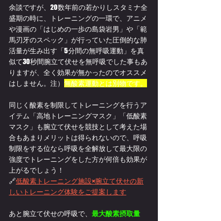
余談ですが、20数年前の若かりしスタミナ全
盛期の時に、トレーニングの一環で、アニメ
や漫画の「はじめの一歩の島袋岩男」や「範
馬刃牙のスペック」が行っていた圧倒的な肺
活量が生み出す「5分間の無呼吸運動」を真
似て30秒間腕立て伏せを無呼吸でした事もあ
りますが、全く効果が無かったのでオススメ
はしません。注）
無酸素運動
とは別物です。
同じく酸素を制限してトレーニングを行うア
イテム「高地トレーニングマスク」「低酸素
マスク」も腕立て伏せを競技として考えた場
合もあまりメリットは得られないので、呼吸
制限をする位なら呼吸を全解放して最大限の
強度でトレーニングをした方が何倍も効果が
上がるでしょう！
🔗
低酸素トレーニング施設×腕立て伏せの新
しいトレーニング体験をご提案します
あと腕立て伏せの呼吸で、
最大酸素摂取量