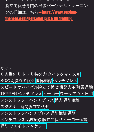
腕立て伏せ専門の出張パーソナルトレーニン
グの詳細はこちら
➡
https://www.pushup-
thehero.com/personal-push-up-training 
タグ：
筋肉番付
筋トレ
筋持久力
クイックマッスル
30秒間腕立て伏せ
世界記録
ベンチプレス
スピード
サバイバル腕立て伏せ
瞬発力
有酸素運動
TEPPENベンチプレス
ヒーロー
ワークアウト
HIIT
ノンストップ・ベンチプレス
超人
速筋繊維
スタミナ
1時間腕立て伏せ
ノンストップベンチプレス
遅筋繊維
速筋
ベンチプレス世界記録
腕立て伏せヒーロー伝説
遅筋
ウエイトジャケット