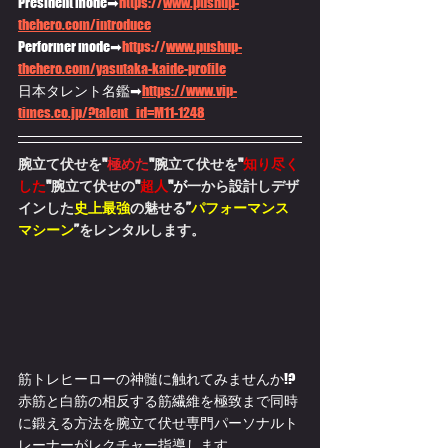
President mode➡
https://
www.pushup-
thehero.com/introduce
Performer mode➡
https://
www.pushup-
thehero.com/yasutaka-kaide-profile
日本タレント名鑑➡
https://
www.vip-
times.co.jp/?talent_id=M11-1248
腕立て伏せを"
極めた
"腕立て伏せを"
知り尽く
した
"腕立て伏せの"
超人
"
が
一から設計しデザ
インした
史上最強
の魅せる”
パフォーマンス
マシーン
”をレンタルします。
筋トレヒーローの神髄に触れてみませんか!?
赤筋と白筋の相反する筋繊維を極致まで同時
に鍛える方法を腕立て伏せ専門パーソナルト
レーナーがレクチャー指導します。