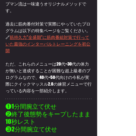
プマン流は一味違うオリジナルメソッドで
す。
過去に筋肉番付対策で実際にやっていたプロ
グラムは以下の特集ページをご覧ください。
🔗
筋持久力”全盛期”に筋肉番組対策で行って
いた最強のインターバルトレーニングを初公
開
ただ、これらのメニューは20代~30代の体力
が無いと達成することが困難な超上級者のプ
ログラムなので、40代~50代向けの今私が実
際にクイックマッスル2.0の練習メニューで行
っている内容を一部紹介します。
❶1分間腕立て伏せ
❷終了後態勢をキープしたまま
10秒レスト
❸2分間腕立て伏せ