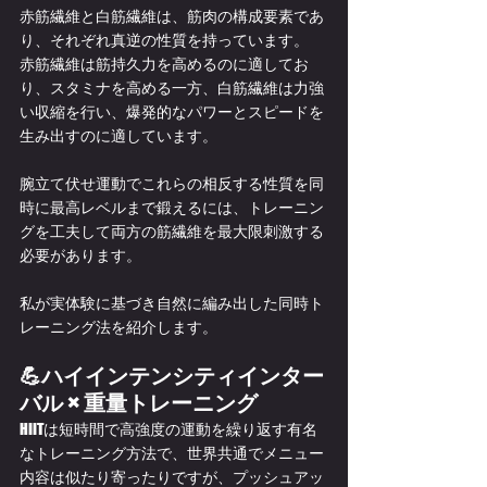
赤筋繊維と白筋繊維は、筋肉の構成要素であ
り、それぞれ真逆の性質を持っています。
赤筋繊維は筋持久力を高めるのに適してお
り、スタミナを高める一方、白筋繊維は力強
い収縮を行い、爆発的なパワーとスピードを
生み出すのに適しています。
腕立て伏せ運動でこれらの相反する性質を同
時に最高レベルまで鍛えるには、トレーニン
グを工夫して両方の筋繊維を最大限刺激する
必要があります。
私が実体験に基づき自然に編み出した同時ト
レーニング法を紹介します。
💪ハイインテンシティインター
バル × 重量トレーニング
HIITは短時間で高強度の運動を繰り返す有名
なトレーニング方法で、世界共通でメニュー
内容は似たり寄ったりですが、プッシュアッ