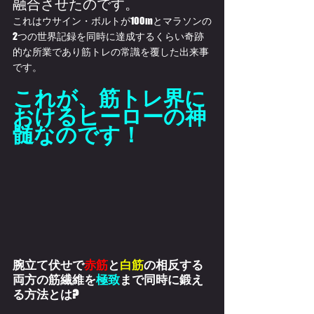
融合させたのです。
これはウサイン・ボルトが100mとマラソンの
2つの世界記録を同時に達成するくらい奇跡
的な所業であり筋トレの常識を覆した出来事
です。
これが、筋トレ界に
おけるヒーローの神
髄なのです！
腕立て伏せで
赤筋
と
白筋
の相反する
両方の筋繊維を
極致
まで同時に鍛え
る方法とは?