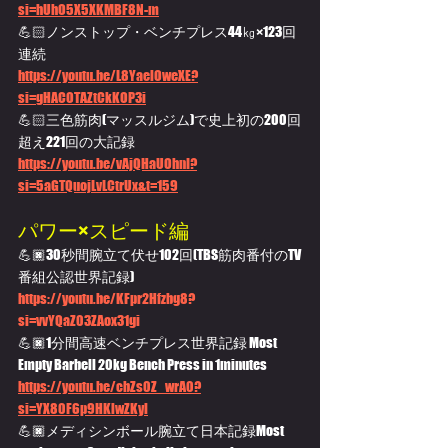
si=hUhO5X5XKMBF8N-m
💪🏻ノンストップ・ベンチプレス44㎏×123回
連続
https://youtu.be/L8YaelOweXE?
si=gHACOTAZtCkKOP3i
💪🏻三色筋肉(マッスルジム)で史上初の200回
超え221回の大記録
https://youtu.be/vAjQHaUOhnI?
si=5aGTQuojLvLCtrUx&t=159
パワー×スピード編
💪🏿30秒間腕立て伏せ102回(TBS筋肉番付のTV
番組公認世界記録)
https://youtu.be/KFpr2Hfzbg8?
si=vvYQaZ03ZAox31gi
💪🏿1分間高速ベンチプレス世界記録 Most 
Empty Barbell 20kg Bench Press in 1minutes
https://youtu.be/cbZs0Z_wrA0?
si=YX80F6p9HKlwZKyl
💪🏿メディシンボール腕立て日本記録Most 