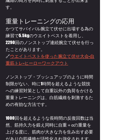
繊維の両方を同時に刺激することが出来ま
す。
重量トレーニングの応用
かつてサバイバル腕立て伏せに出場する為の
練習で5.5kgのウエイトベストを着用し、
2290回のノンストップ連続腕立て伏せを行っ
たことがあります。
🔗
ウエイトベストを使った腕立て伏せ大会-自
重筋トレ-ヒーローワークアウト
ノンストップ・プッシュアップのように時間
制限がない、時に1時間を超えるような競技
への練習対策として自重以外の負荷をかける
重量トレーニングは、白筋繊維を刺激するた
めの有効な方法です。
1000回を超えるような長時間の反復回数は当
然、筋持久力を鍛え同時に自重＋αの重量を
上げる度に、筋肉が大きな力を生み出す必要
があり白筋繊維が活性化され強化されます。