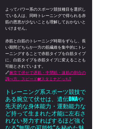
よってパワー系のスポーツ競技種目を選択し
ている人は、同時トレーニングで得られる赤
筋の恩恵が少ないことも理解しておかないと
いけません。
赤筋と白筋のトレーニング時期をずらし、長
い期間どちらか一方の筋繊維を集中的にトレ
ーニングすることで赤筋タイプを白筋タイプ
に、白筋タイプを赤筋タイプに変えることも
可能とされています。
🔗
腕立て伏せで遅筋・中間筋・速筋の割合の
調べ方。スピードorスタミナどっち⁉
トレーニング系スポーツ競技で
ある腕立て伏せは、遺伝DNAや
先天的な身体能力・運動能力な
ど持って生まれた才能に左右さ
れない努力すればするほど強く
なる”無限の可能性”を秘めた魅