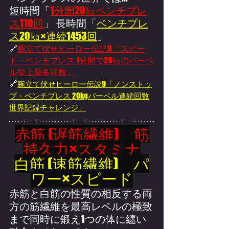
短時間「
1分間20㎏ベンチプレ
ス110回
」 長時間「
ベンチプレ
ス
20㎏×連続1453回
」
🔗
腕立て伏せヒーロー伝説9「ス
ピー
ド・ベンチプレス 1分間で20㎏のバーベ
ル挙上最多回数」
🔗
腕立て伏せヒーロー伝説9「ノ
ンストッ
プ・ベンチプレス 20kgバーベル連続回数
世界記録チャレンジ」
赤筋 (遅筋繊維)　筋
持久力×スタミナ
白筋 (速筋繊維)　パ
ワー×スピード
赤筋と白筋の
性質の
相反する両
方の筋繊維を最高レベルの極致
まで同時に鍛え
1つの体に纏い