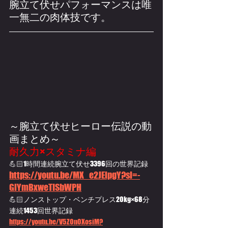
腕立て伏せパフォーマンスは唯
一無二の肉体技です。
～腕立て伏せヒーロー伝説の動
画まとめ～
耐久力×スタミナ編
💪🏻1時間連続腕立て伏せ3396回の世界記録
https://youtu.be/MX_e2JEipgY?si=-
GlYmBxweTISbWPH
💪🏻ノンストップ・ベンチプレス20kg×68分
連続1453回世界記録
https://youtu.be/V5ZOn0XosiM?