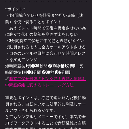
~ポイント~
・1分間腕立て伏せを限界まで行い赤筋（速
筋）を使い切ることがポイント
・あえてレスト時間で回復を促進させない為
に腕立て伏せの態勢を崩さず楽をしない
・2分間腕立て伏せに中間筋と遅筋がメイン
で動員されるように全力オールアウトさせる
・自身のレベルや目的に合わせて時間とレス
トを変えアレンジ
短時間競技 (例❶30秒間 ❷10秒 ❸1分間)　長
時間競技 (例❶3分間 ❷30秒 ❸6分間)
🔗
腕立て伏せ最強のピンク筋！遅筋と速筋を
中間筋繊維に変えるトレーニング方法
重要なポイントは、赤筋で追い込んだ後に動
員される、白筋をいかに効果的に刺激しオー
ルアウトさせられるかです。
とてもシンプルなメニューですが、本気で全
力でワークアウトすることで赤筋繊維と白筋