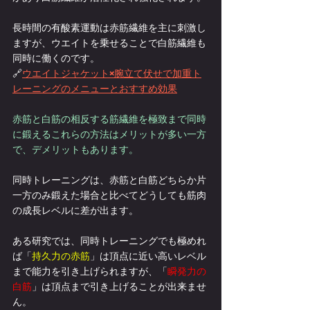
長時間の有酸素運動は赤筋繊維を主に刺激し
ますが、ウエイトを乗せることで白筋繊維も
同時に働くのです。
🔗
ウエイトジャケット×腕立て伏せで加重ト
レーニングのメニューとおすすめ効果
赤筋と白筋の相反する筋繊維を極致まで同時
に鍛えるこれらの方法はメリットが多い一方
で、デメリットもあります。
同時トレーニングは、赤筋と白筋どちらか片
一方のみ鍛えた場合と比べてどうしても筋肉
の成長レベルに差が出ます。
ある研究では、同時トレーニングでも極めれ
ば「
持久力の赤筋
」は頂点に近い高いレベル
まで能力を引き上げられますが、「
瞬発力の
白筋
」は頂点まで引き上げることが出来ませ
ん。