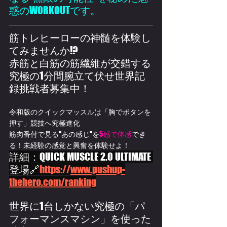
惑のWORKOUTです。
筋トレヒーローの神髄を体験し
てみませんか!?
赤筋と白筋の筋繊維が交錯する
究極の1分間腕立て伏せ世界記
録挑戦者募集中！
令和版のクイックマッスルは「胸でボタンを
押す」競技へ究極進化
筋肉番付で見る"あの感じ"を
5感で体感
でき
る！未経験の感覚と興奮を体験せよ！
詳細：QUICK MUSCLE 2.0 ULTIMATE 
登場🔗
https://
www.pushup-
thehero.com/ranking
世界に1台しかない究極の「パ
フォーマンスマシン」を使った