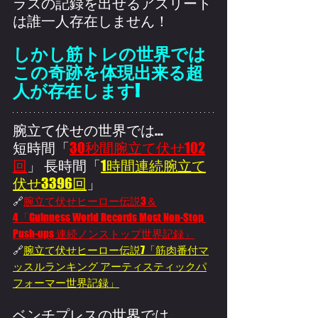
ラスの記録を出せるアスリート
は誰一人存在しません！
しかし筋トレの世界では
この奇跡を体現出来る超
人が存在します!
腕立て伏せの世界では...
短時間「
30秒間腕立て伏せ102
回
」 長時間「
1時間連続腕立て
伏せ
3396回
」
🔗
腕立て伏せヒーロー伝説3＆
4「Guinness World Records Most Non-Stop 
Push-ups 連続ノンストップ世界記録」
🔗
腕立て伏せヒーロー伝説7「筋肉番付マ
ッスルランキング アーティスティックパ
フォーマー世界記録
」
ベンチプレスの世界では...