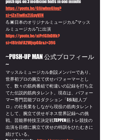
push ups on 3 medicine balls in one minute
https://youtu.be/GfiiwbmGIug?
si=jZaTiwHa2LGpyVJN
💪🏿日本のオリジナルミュージカル”マッス
ルミュージカル”に出演
https://
youtu.be/xiPrfGIbDHk?
si=f8IrihFA2WjvpOAr&t=396
~PUSH-UP MAN 公式プロフィール
~
マッスルミュージカル創設メンバーであり、
世界初プロの腕立て伏せパフォーマーとし
て、数々の筋肉番組で桁違いの記録を打ち立
てた伝説的筋肉タレント。現在は、パフォー
マー専門芸能プロダクション「(株)超人プ
ロ」の社長業をしながら現役の筋肉タレント
として、腕立て伏せギネス世界記録への挑
戦、芸能界特技王決定戦TEPPEN筋トレ競技の
出演を目標に腕立て伏せの特訓をひたむきに
続けている。