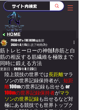
<
HOME
PUSH-UP💫THE HERO編集部
2024年4月15日
読了時間: 7分
筋トレヒーローの神髄!赤筋と白
筋の相反する筋繊維を極致まで
同時に鍛える方法
更新日：
2025年8月23日
陸上競技の世界では
長距離
マラ
ソンの世界記録保持者が、
短距
離
100mの世界記録も出せる or 
100mの世界記録保持者
が
マラ
ソンの世界記録
も出せるなど対
極にある競技でも世界トップク