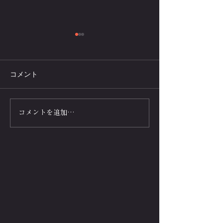
コメント
腕立て伏せで遅筋・中間
プッシュアップ
コメントを追加…
筋・速筋の割合の調べ
ソナルトレーニ
方。スピードorスタミナ
ニュー-HIIT高
どっち⁉
ーバル