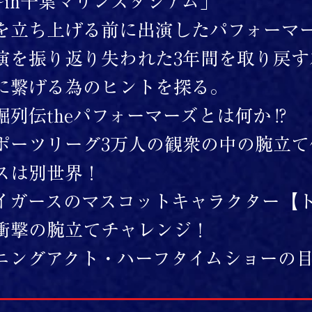
~in千葉マリンスタジアム」
を立ち上げる前に出演したパフォーマ
演を振り返り失われた3年間を取り戻す為
に繋げる為のヒントを探る。
掘列伝theパフォーマーズとは何か⁉
ポーツリーグ3万人の観衆の中の腕立て
スは別世界！
イガースのマスコットキャラクター【
衝撃の腕立てチャレンジ！
ニングアクト・ハーフタイムショーの