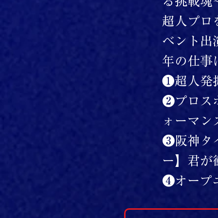
る挑戦魂
超人プロ
ベント出
年の仕事
❶超人発
❷プロス
ォーマン
❸阪神タ
ー】君が
❹オープ