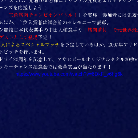
Rブースでは、先着1000名様にオリジナル光反射よけタトゥシ
ーンズを応援しよう！
、「
三色筋肉チャンピオンバトル！
」を実施。参加者には先着
るほか、上位入賞者は試合前のセレモニーで表彰。
ン競技日本代表選手の中田大輔選手や
「筋肉番付」で元世界最
ゲストとして登場
予定！
2人によるスペシャルマッチ
を予定しているほか、2007年アサ
トピッチを行います。
ドライ20周年を記念して、アサヒビールオリジナルタオル20枚
ッキーチャンス抽選会では豪華賞品が当たります！
https://www.youtube.com/watch?v=6DkF_v6hg6k