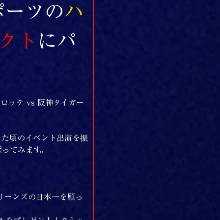
ポーツの
ハ
クト
にパ
ロッテ vs 阪神タイガー
った頃のイベント出演を振
探ってみます。
リーンズの日本一を願っ