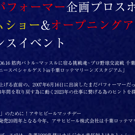
パフォーマー
企画プロス
ムショー
&
オープニングア
ンスイベント
.06.16 筋肉バトル~マッスルに宿る挑戦魂~プロ野球交流戦 千葉
ニースペシャルゲストin千葉ロッテマリーンズスタジアム」
げる直前の、2007年6月16日に出演したまだパフォーマーだ
3年間を取り戻す為に動く2023年の仕事に繋げる為のヒントを
N」のために！アサヒビールマッチデー
発売20周年となる今年、アサヒビール株式会社は千葉ロッテマ