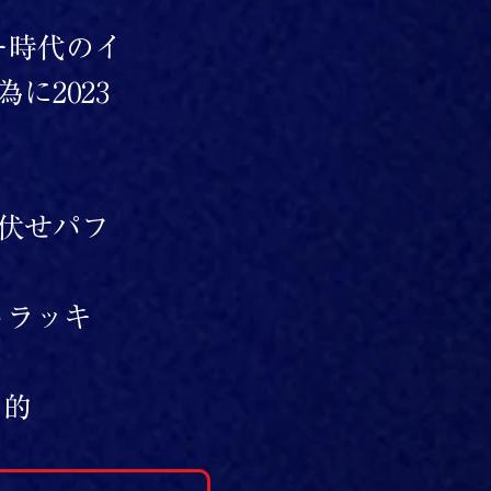
ー時代のイ
に2023
伏せパフ
トラッキ
目的