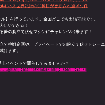
数&ギネス世界記録の〇種目が更新され過ぎな件
タル】を行っています。全国どこでも出張可能です。
伏せができる！ 
る夢の腕立て伏せマシンにチャレンジ出来ます！
立て挑戦企画や、プライベートでの腕立て伏せトレーニ
戴けます。
を是非イベントで開催してみませんか？
/www.pushup-thehero.com/training-machine-rental