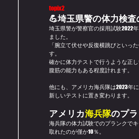
topix2
💪埼玉県警の体力検
埼玉県警が警察官の採用試験202
ました。
「腕立て伏せや反復横跳びといった
す。
確かに体力テストで行うような正し
腹筋の能力もある程度計れます。
他にも、アメリカ海兵隊は2023年
新しいテストに置き変わります。
アメリカ
海兵隊
のプラ
海兵隊の体力試験でのプランクでキ
取れたのが僅か10％。