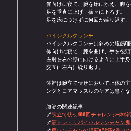
仰向けに寝て、腕を床に添え、脚を
足を垂直に上げ、徐々に下ろす。
足を床につけずに何回か繰り返す。
バイシクルクランチ
バイシクルクランチは斜めの腹筋(
仰向けに寝て、膝を曲げ、手を後頭
左肘を右の膝に向けるように上半身
交互に左右に繰り返す。
体幹は腕立て伏せにおいて上体の主
ングとコアマッスルのケアは怠らな
腹筋の関連記事
🔗
腕立て伏せ100回チャレンジ-体幹強化ハイ
🔗
筋トレ・サバイバルレンチャン鬼
🔗
鬼レンチャンの腹筋&背筋&懸垂の