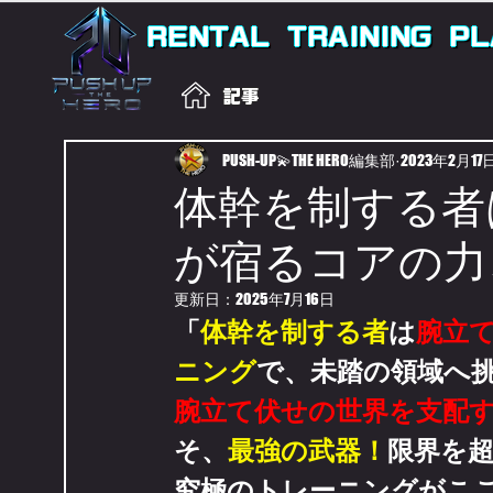
RENTAL
TRAINING
PL
記事
PUSH-UP💫THE HERO編集部
2023年2月17
体幹を制する者
が宿るコアの力
更新日：
2025年7月16日
「
体幹を制する者
は
腕立
ニング
で、未踏の領域へ
腕立て伏せの世界を支配
そ、
最強の武器！
限界を
究極のトレーニングがこ