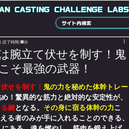
AN
CASTING
CHALLENGE
LABS
日
読了時間: 10分
は腕立て伏せを制す！鬼
こそ最強の武器！
て伏せを制す！
鬼の力を秘めた体幹トレー
挑め！驚異的な筋力と絶対的な安定性が、
する鍵
となる。
その身に宿る体幹の力
こ
超える者のみが手に入れることのできる、
こにある。魂を燃やし、筋肉を鍛え上げ、