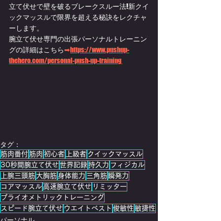
立て伏せで壁を破るブレークスルー法!新クイ
ックマッスルで限界を超える秘訣をレクチャ
ーします。
腕立て伏せ専門の出張パーソナルトレーニン
グの詳細はこちら
➡
https://www.pushup-
thehero.com/personal-push-up-training 
タグ：
筋肉番付
筋肉
初心者
上級者
クイックマッスル
30秒間腕立て伏せ
世界記録
持久力
フィジカル
上腕三頭筋
大胸筋
身体能力
三角筋
瞬発力
コアマッスル
高速腕立て伏せ
リミッター
プライオメトリックトレーニング
スピード腕立て伏せ
ウエイトベスト
俊敏性
敏捷性
パーソナル