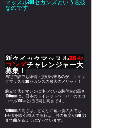
マッスル30セカンズという競技
なのです
新クイックマッスル
30
セ
コンズ
チャレンジャー大
募集！
自宅で誰でも練習・挑戦出来るのが、クイッ
クマッスル30セカンズの最大のメリット！
腕立て伏せマシンに使っている胸付台の高さ
100mmは、日本のトイレットペーパーのエコ
ロール107㎜とほぼ同じ高さです。
100mmの高さは、どんなに短い腕の人でも
(子供を除く)成人であれば、肘の角度が(90度)
まで曲がるようになっています。