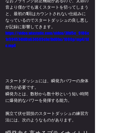
なおフライング防止機能があるので、太鼓の
音より僅かでも速くスタートを切ってしまう
と、最初の1回はカウントされない仕組みに
なっているのでスタートダッシュの良し悪し
が記録に影響してきます。
https://video.wixstatic.com/video/3fbf5e_9186e
1c994534fd0a634585cbe1bd0bc/1080p/mp4/fil
e.mp4
スタートダッシュには、瞬発力パワーの身体
能力が必要です。
瞬発力とは、数秒から数十秒という短い時間
に爆発的なパワーを発揮する能力。﻿
腕立て伏せ競技のスタートダッシュの練習方
法には、次のようなものがあります。
瞬発力を高めるプライオメトリ