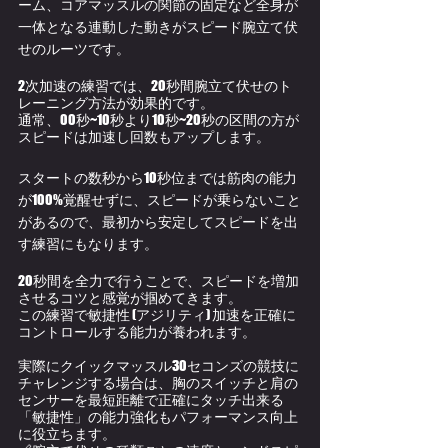
ーム、コアマッスルの関節の固定など全身が
一体となる連動した動きがスピード腕立て伏
せのルーツです。﻿
2次加速の練習では、20秒間腕立て伏せのト
レーニング方法が効果的です。
通常、00秒~10秒より10秒~20秒の区間の方が
スピードは加速し回数もアップします。
スタートの数秒から10秒位までは筋肉の能力
が100%覚醒せずに、スピードが乗らないこと
があるので、最初から安定してスピードを出
す練習にもなります。
20秒間を全力で行うことで、スピードを増加
させるコツと感覚が掴めてきます。
この練習で敏捷性 (アジリティ) 加速を正確に
コントロールする能力が養われます。
実際に
クイックマッスル30セコンズの
競技に
チャレンジする場合は、胸のスイッチと肩の
センサーを最短距離で正確にタッチ出来る
「敏捷性」の能力強化もパフォーマンス向上
に役立ちます。