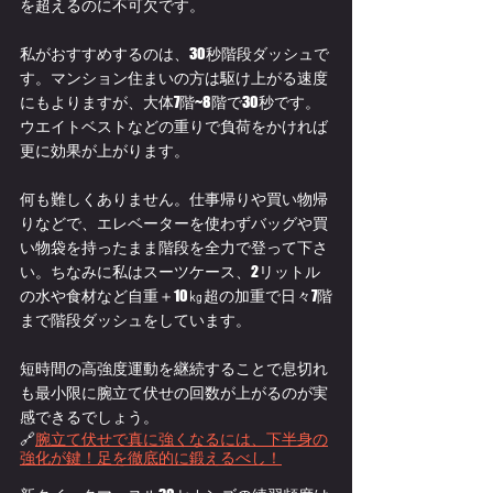
を超えるのに不可欠です。
私がおすすめするのは、30秒階段ダッシュで
す。マンション住まいの方は駆け上がる速度
にもよりますが、大体7階~8階で30秒です。
ウエイトベストなどの重りで負荷をかければ
更に効果が上がります。
何も難しくありません。仕事帰りや買い物帰
りなどで、エレベーターを使わずバッグや買
い物袋を持ったまま階段を全力で登って下さ
い。ちなみに私はスーツケース、2リットル
の水や食材など自重＋10㎏超の加重で日々7階
まで階段ダッシュをしています。
短時間の高強度運動を継続することで息切れ
も最小限に腕立て伏せの回数が上がるのが実
感できるでしょう。
🔗
腕立て伏せで真に強くなるには、下半身の
強化が鍵！足を徹底的に鍛えるべし！