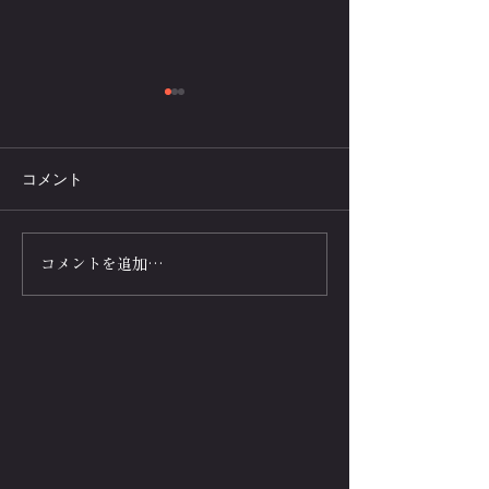
コメント
人類.VS.モンスターマシ
腕立て伏せの種
コメントを追加…
ン！10秒間腕立て伏せト
速度とハンドス
レーニング効果が30秒間
上げるコツとテ
攻略の鍵