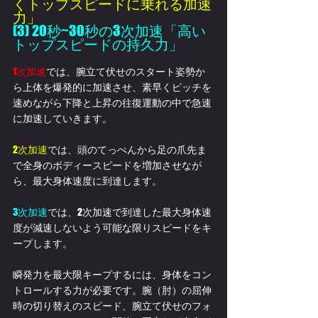
くトップスピードに乗れる加速
力」
(3) 20秒~30秒の3次加速「高い
トップスピードの持久力」
1次加速
では、腕立て伏せのスタート姿勢か
ら上体を爆発的に加速させ、素早くピッチを
速めながら下降と上昇の往復運動の中で急速
に加速していきます。
2次加速
では、頭のてっぺんから足の爪先ま
で全身のボディースピードを増加させなが
ら、最大身体速度に到達します。﻿
3次加速
では、2次加速で到達した最大身体速
度が減速しないよう可能な限りスピードをキ
ープします。
瞬発力を最大限キープするには、身体をコン
トロールする力が必要です。腕（肘）の屈伸
時の切り替えのスピード、腕立て伏せのフォ