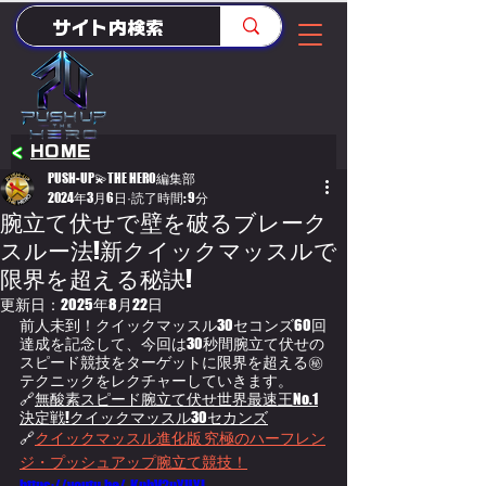
<
HOME
PUSH-UP💫THE HERO編集部
2024年3月6日
読了時間: 9分
腕立て伏せで壁を破るブレーク
スルー法!新クイックマッスルで
限界を超える秘訣!
更新日：
2025年8月22日
前人未到！クイックマッスル30セコンズ60回
達成を記念して、今回は30秒間腕立て伏せの
スピード競技をターゲットに限界を超える㊙
テクニックをレクチャーしていきます。
🔗
無酸素スピード腕立て伏せ世界最速王No.1
決定戦!クイックマッスル30セカンズ
🔗
クイックマッスル進化版 究極のハーフレン
ジ・プッシュアップ腕立て競技！
https://youtu.be/-KnhV2pYUYI