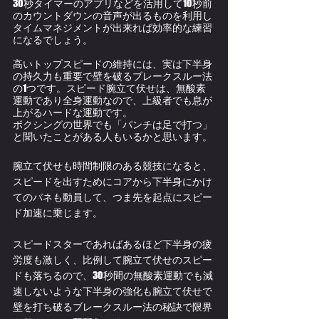
30秒タイマーのアプリなどを活用して10秒前
のカウントダウンの音声が出るものを利用し
タイムマネジメントが出来れば効率的な練習
になるでしょう。
高いトップスピードの維持には、実は下半身
の持久力も重要で壁を破るブレークスルー法
の1つです。スピード腕立て伏せは、無酸素
運動であり全身運動なので、上級者でも息が
上がるハードな運動です。
ボクシングの世界でも
「パンチは足で打つ」
と聞いたことがある人もいるかと思います。
腕立て伏せも時間制限のある競技になると、
スピードを出すためにコアから下半身にかけ
てのバネも動員して、つま先を起点にスピー
ド加速に乗じます。
スピードスターであればあるほど下半身の疲
労度も激しく、比例して腕立て伏せのスピー
ドも落ちるので、30秒間の無酸素運動でも減
速しないような下半身の強化も腕立て伏せで
壁を打ち破るブレークスルー法の秘訣で限界