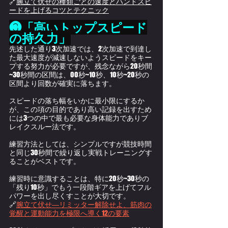
🔗
腕立て伏せの種類ごとの速度とハンドスピ
ードを上げるコツとテクニック
❸「高いトップスピード
の持久力」
先述した通り3次加速
では、2次加速で到達し
た最大速度が減速しないようスピードをキー
プする努力が必要ですが、残念ながら
20秒間
~30秒間の区間は、
00秒~10秒、10秒~20秒
の
区間より回数が確実に落ちます。
スピードの落ち幅をいかに最小限にするか
が、この項の目的であり高い記録を出すため
には3つの中で最も必要な身体能力でありブ
レイクスルー法です。
練習方法としては、シンプルですが競技時間
と同じ30秒間で繰り返し実戦トレーニングす
ることがベストです。
練習時に意識することは、特に20秒~30秒の
「残り10秒」でもう一段階ギアを上げてフル
パワーを出し尽くすことが大切です。
🔗
腕立て伏せ―リミッター解除せよ、筋肉の
覚醒と運動能力を極限へ導く12の要素