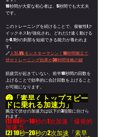
10秒間が大変な初心者は、5秒間でも大丈夫
です。
このトレーニングを続けることで、俊敏性(ク
イックネス)が強化され、どれだけ速く動ける
か0.1秒の刹那を短縮できる能力が養われま
す。
🔗
人類.VS.モンスターマシン！10秒間腕立て
伏せトレーニング効果が30秒間攻略の鍵
筋疲労が起きていない、前半10秒間の回数を
上げることで効率的に合計回数を上げること
が可能になります。
❷「素早くトップスピー
ドに乗れる加速力」
腕立て伏せの加速力は以下の3段階に分けら
れます。
(1) 00秒~10秒の1次加速「爆発的
加速力」
(2) 10秒~20秒の2次加速「素早