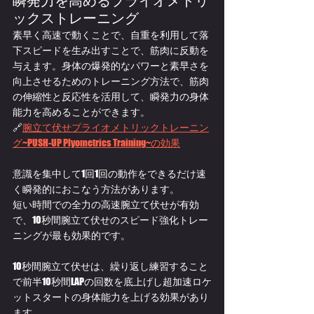
ックストレーニング
素早く高速で動くことで、自重を利用して落
下スピードを生み出すことで、筋肉に反動を
与えます。身体の爆発的なパワーと素早さを
向上させるためのトレーニング方法で、筋肉
の伸縮性と反応性を活用して、瞬発力の身体
能力を高めることができます。
🔗
腕立て伏せプライオメトリックトレーニン
グ~PUSH-UP Plyometrics Training~の効果
意識を集中して1回1回の動作をできるだけ速
く瞬発的におこなう方法があります。
短い時間での全力の高速腕立て伏せが有効
で、10秒間腕立て伏せのスピード強化トレー
ニングが最も効果的です。
10秒間腕立て伏せは、繰り返し練習すること
で前半10秒間LAPの回数を底上げし超加速ロケ
ットスタートの身体能力を上げる効果があり
ます。