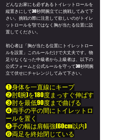
どんなお家にも必ずあるトイレットロールを
縦置きにして30秒間腕立てに挑戦してみて下
さい。挑戦の際に注意して欲しいのがトイレ
ットロールを顎ではなく胸が当たる位置に設
置してください。
初心者は「胸が当たる位置にトイレットロー
ルを設置」このルールだけで大丈夫です。物
足りなくなった中級者から上級者は、以下の
公式フォームと公式ルールを守って30秒間腕
立て伏せにチャレンジしてみて下さい。
❶身体を一直線にキープ
❷肘(腕)を180度まっすぐ伸ばす
❸肘を最低90度まで曲げる
❹両手の平の間にトイレットロ
ールを置く
❺手の幅は肩幅強(60cm以内)
❻両足を終始閉じている