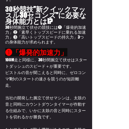
30
秒競技”新クイックマッ
スル30セコンズ”に必要な
身体能力とは!?
30秒間腕立て伏せの競技には❶「爆発的加速
力」❷「素早くトップスピードに乗れる加速
力」❸「高いトップスピードの持久力」3つ
の身体能力が求められます。﻿
❶「爆発的加速力」
100M走と同様に、30秒間腕立て伏せはスター
トダッシュのスピード＋が重要です。
ピストルの音が聞こえると同時に、ゼロコン
マ1秒のスタートの速さを競うのが短距離
走。
当社の開発した腕立て伏せマシンは、太鼓の
音と同時にカウントダウンタイマーが作動す
る仕組みで、いかに太鼓の音と同時にスター
トを切れるかが勝負です。