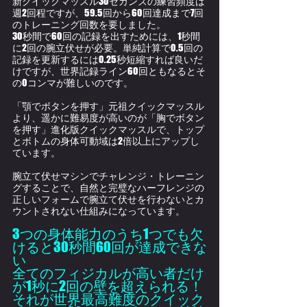
新クイックマッスル30セカンズの練習頻度は
週2回程ですが、59.5回から60回達成まで7回
のトレーニング回数を要しました。
30秒間で60回の記録を出すためには、1秒間
に2回の腕立伏せが必要。単純計算で0.5回の
記録を更新するには0.25秒短縮すれば良いだ
けですが、世界記録ライン60回ともなるとそ
の0コンマが難しいのです。
「顎でボタンを押す」元祖クイックマッスル
より、遥かに難易度が高いのが「胸でボタン
を押す」進化版クイックマッスルで、トップ
とボトムの身体可動域は2倍以上にアップし
ています。
腕立て伏せマシンでチャレンジ・トレーニン
グすることで、自然と完璧なハーフレンジの
正しいフォームで腕立て伏せを行わないとカ
ウントされない仕組みになっています。
3つの身体能力のうち1つでも欠
けると30秒間60回が達成できな
い
全てのフィジカルが高い者だけ
が1秒に2回の壁を超えられる！
それが世界最高難度のクイック