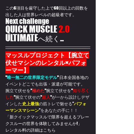
この6項目を厳守した上で60回以上の回数を
出した人は世界レベルの超級者です。
Next challenge
QUICK MUSCLE 
2.0
ULTIMATE
へ続く...
マッスルプロジェクト【腕立て
伏せマシンのレンタル×パフォ
ーマー】
"
唯一無二の世界限定モデル
" 
日本全国各地の
イベントどこでも出張・派遣が可能です。
腕立て伏せを
"
極めた
"
腕立て伏せを
"
知り尽く
した
"
腕立て伏せの
"
超人
"
が
一から設計しデザ
インした
史上最強
の筋トレで魅せる
”
パフォ
ーマンスマシーン
”
をあなたの手に！！
「新クイックマッスルで限界を超えるブレー
クスルーの世界を体験してみませんか!」
レンタル料の詳細はこちら