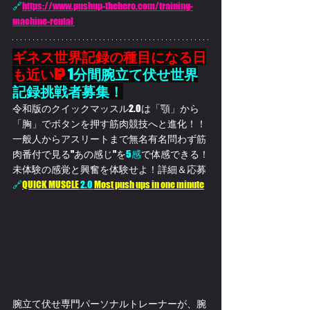
🔗
https://www.pushup-thehero.com/training-
machine-rental 
ギネス世界記録の種目になる日
も近い!?
 1分間腕立て伏せ世界
記録挑戦者募集！
令和版のクイックマッスル2.0は「顎」から
「胸」でボタンを押す筋肉競技へと進化！！
一般人からアスリートまで無名有名問わず筋
肉番付で見る"あの感じ"を
5感
で体感
できる！
未体験の感覚と興奮を体験せよ！詳細＆応募
🔗
QUICK MUSCLE
 2.0
Most push ups in one minute
腕立て伏せ専門パーソナルトレーナーが、腕