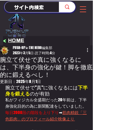
<
HOME
PUSH-UP💫THE HERO編集部
2023年3月5日
読了時間: 4分
腕立て伏せで真に強くなるに
は、下半身の強化が鍵！脚を徹底
的に鍛えるべし！
更新日：
2025年8月1日
腕立て伏せで"真"に強くなるには
下半
身を鍛える
のが有効
私がフィジカル全盛期だった20年前は、下半
身強化目的の為に新聞配達をしていました。
毎日2000段の階段を上り下り
➡
筋肉精鋭「三
色筋肉」のプロフィール紹介映像より 