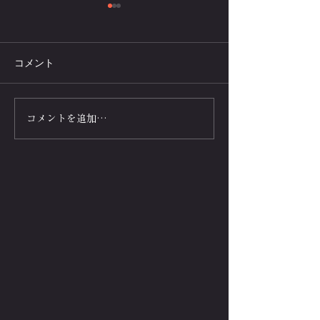
コメント
腕立て伏せニュースQ&Aク
膝つき腕立て伏
コメントを追加…
イズ❶腕立て100回の消費
10万-筋トレ女
カロリーは何kcal?
子-最強の女性
集!