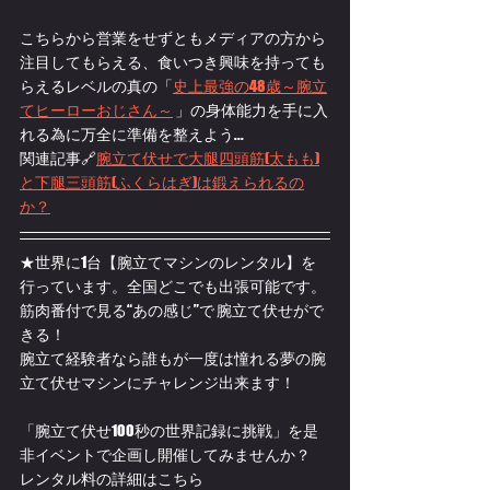
こちらから営業をせずともメディアの方から
注目してもらえる、食いつき興味を持っても
らえるレベルの真の「
史上最強の48歳～腕立
てヒーローおじさん～
 」の身体能力を手に入
れる為に万全に準備を整えよう...
関連記事🔗
腕立て伏せで大腿四頭筋(太もも)
と下腿三頭筋(ふくらはぎ)は鍛えられるの
か？
★世界に1台【腕立てマシンのレンタル】を
行っています。全国どこでも出張可能です。
筋肉番付で見る“あの感じ”で 腕立て伏せがで
きる！ 
腕立て経験者なら誰もが一度は憧れる夢の腕
立て伏せマシンにチャレンジ出来ます！
「腕立て伏せ100秒の世界記録に挑戦」を是
非イベントで企画し開催してみませんか？
レンタル料の詳細はこちら