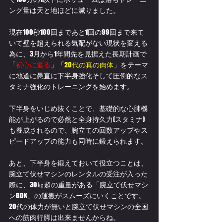
ング量は天と地ほどに減りました。
現在100秒100回まであと1回の99回まで来て
いて壁を超えられる気配がない現状を変える
為に、3月から1年間先を見据えた長期計画で
「
初心に返る
」「
20代の真の肉体
」をテーマ
に地道に愚直に下半身強化そして圧倒的なス
タミナ強化のトレーニングを始めます。
下半身をいじめ抜くことで、基礎的な心肺機
能が上がるので必然と全身持久力(スタミナ)
も養成されるので、腕立ての回数アップやス
ピードアップの能力も同時に鍛えられます。
あと、下半身を鍛えておいて役立つことは、
腕立て伏せマシンのレンタルの受注が入った
際に、30㎏超の重量がある「腕立て伏せマシ
ンBOX」の運搬がスムーズにいくことです。
20代の体力が無いと腕立て伏せマシンの全国
への筋肉行脚は出来ませんからね。