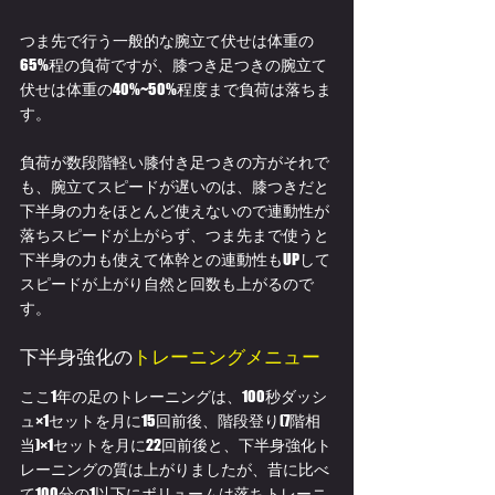
つま先で行う一般的な腕立て伏せは体重の
65%程の負荷ですが、膝つき足つきの腕立て
伏せは体重の40%~50%程度まで負荷は落ちま
す。
負荷が数段階軽い膝付き足つきの方がそれで
も、腕立てスピードが遅いのは、膝つきだと
下半身の力をほとんど使えないので連動性が
落ちスピードが上がらず、つま先まで使うと
下半身の力も使えて体幹との連動性もUPして
スピードが上がり自然と回数も上がるので
す。
下半身強化の
トレーニングメニュー
ここ1年の足のトレーニングは、100秒ダッシ
ュ×1セットを月に15回前後、階段登り(7階相
当)×1セットを月に22回前後と、下半身強化ト
レーニングの質は上がりましたが、昔に比べ
て100分の1以下にボリュームは落ちトレーニ