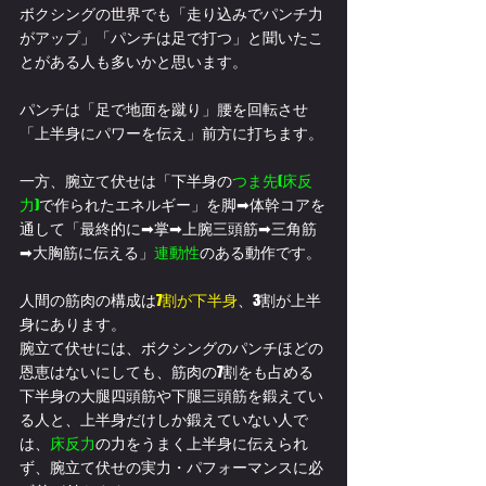
ボクシングの世界でも「走り込みでパンチ力
がアップ」「パンチは足で打つ」と聞いたこ
とがある人も多いかと思います。
パンチは「足で地面を蹴り」腰を回転させ
「上半身にパワーを伝え」前方に打ちます。
一方、腕立て伏せは「下半身の
つま先(床反
力)
で作られたエネルギー」を脚➡体幹コアを
通して「最終的に➡掌➡上腕三頭筋➡三角筋
➡大胸筋に伝える」
連動性
のある動作です。
人間の筋肉の構成は
7割が下半身
、3割が上半
身にあります。
腕立て伏せには、ボクシングのパンチほどの
恩恵はないにしても、筋肉の7割をも占める
下半身の大腿四頭筋や下腿三頭筋を鍛えてい
る人と、上半身だけしか鍛えていない人で
は、
床反力
の力をうまく上半身に伝えられ
ず、
腕立て伏せの実力・パフォーマンスに必