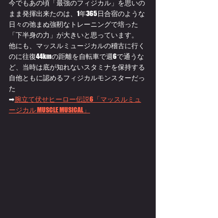
今でもあの頃「最強のフィジカル」を思いの
まま発揮出来たのは、1年365日合宿のような
日々の弛まぬ強靭なトレーニングで培った
「下半身の力」が大きいと思っています。
他にも、マッスルミュージカルの稽古に行く
のに往復44kmの距離を自転車で週6で通うな
ど、当時は底が知れないスタミナを保持する
自他ともに認めるフィジカルモンスターだっ
た
➡
腕立て伏せヒーロー伝説6「マッスルミュ
ージカル MUSCLE MUSICAL」