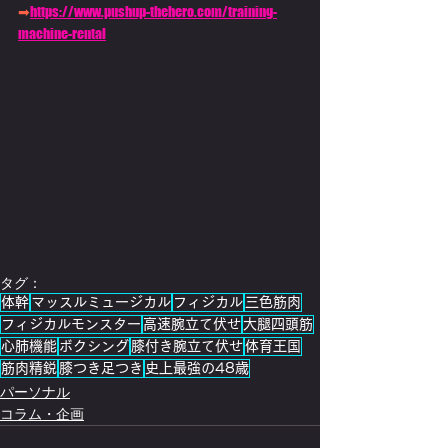
➡
https://www.pushup-thehero.com/training-
machine-rental
タグ：
体幹
マッスルミュージカル
フィジカル
三色筋肉
フィジカルモンスター
高速腕立て伏せ
大腿四頭筋
心肺機能
ボクシング
膝付き腕立て伏せ
体育王国
筋肉精鋭
膝つき足つき
史上最強の48歳
パーソナル
コラム・企画