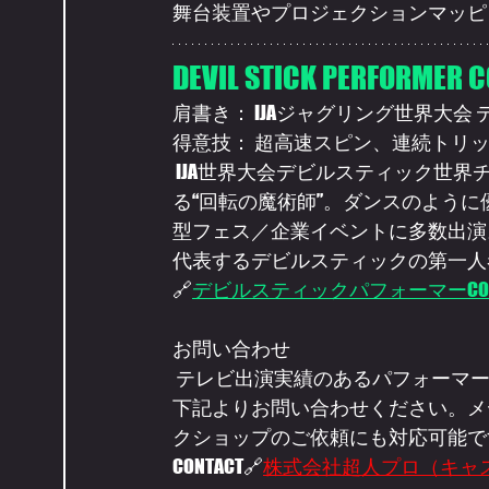
舞台装置やプロジェクションマッピ
DEVIL STICK PERFORMER C
肩書き： IJAジャグリング世界大会
得意技： 超高速スピン、連続トリ
 IJA世界大会デビルスティック世
る“回転の魔術師”。ダンスのよう
型フェス／企業イベントに多数出演。
代表するデビルスティックの第一人
🔗
デビルスティックパフォーマーCO
お問い合わせ
 テレビ出演実績のあるパフォーマーのライブ出演・企業タイアップ・撮影協力のご相談は
下記よりお問い合わせください。メ
クショップのご依頼にも対応可能で
CONTACT🔗
株式会社超人プロ（キャ