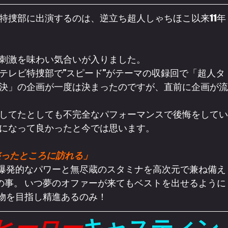
特捜部に出演するのは、逆立ち超人しゃちほこ以来11年
刺激を味わい気合いが入りました。
！テレビ特捜部で”スピード”がテーマの収録回で「超人タ
決」の企画が一度は決まったのですが、直前に企画が流
してたとしても不完全なパフォーマンスで後悔をしてい
になって良かったと今では思います。
整ったところに訪れる」
、爆発的なパワーと無尽蔵のスタミナを高次元で兼ね備え
肉の事。 いつ夢のオファーが来てもベストを出せるように
怪物を目指し精進あるのみ！
ヒーロー
キャスティン