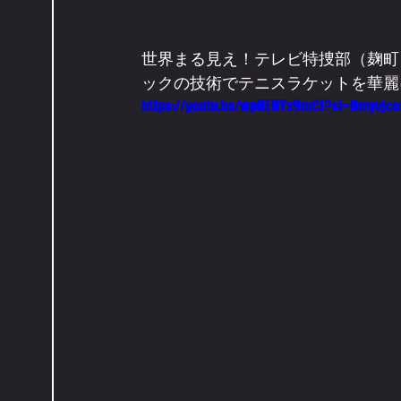
世界まる見え！テレビ特捜部（麹町
ックの技術でテニスラケットを華麗
https://youtu.be/wpUEUYx9mCI?si=Omyvjc