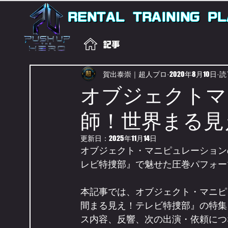
RENTAL
TRAINING
PL
記事
賀出泰崇｜超人プロ
2020年8月10日
読
オブジェクトマ
師！世界まる見
更新日：
2025年11月14日
オブジェクト・マニピュレーション
レビ特捜部』で魅せた圧巻パフォー
本記事では、オブジェクト・マニピ
間まる見え！テレビ特捜部』の特集
ス内容、反響、次の出演・依頼につ