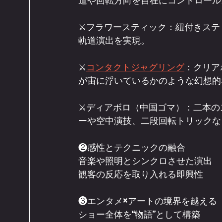
道や回転方向を自在にコントロール
⚔️フラワースティック：紐付きス
軌道演出を実現。
⚔️
コンタクトジャグリング
：クリア
が宙に浮いているかのような幻想的
⚔️ディアボロ（中国ゴマ）：二本
ーや空中演技、二段回転トリックな
❷感性とテクニックの融合
音楽や照明とシンクロさせた演出
観客の反応を取り入れる即興性
❸エンタメ×アートの境界を越える
ショー全体を“物語”として構築