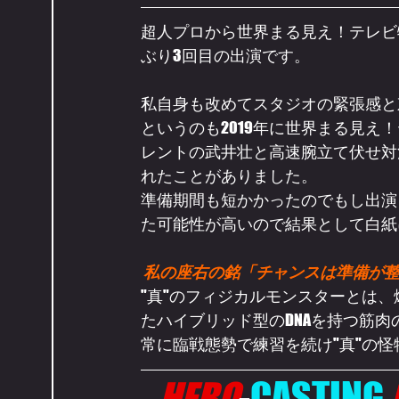
超人プロから世界まる見え！テレビ
ぶり3回目の出演です。
私自身も改めてスタジオの緊張感と
というのも2019年に世界まる見え
レントの武井壮と高速腕立て伏せ対
れたことがありました。
準備期間も短かかったのでもし出演
た可能性が高いので結果として白紙
私の座右の銘「チャンスは準備が
"真"のフィジカルモンスターとは
たハイブリッド型のDNAを持つ筋
常に臨戦態勢で練習を続け"真"の
HERO
-
CASTING