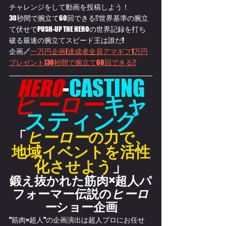
チャレンジをして動画を投稿しよう！
30秒間で腕立て60回できる⁉世界基準の腕立
て伏せでPUSH-UP THE HEROの世界記録を打ち
破る最速の腕立てスピード王は誰だ!
企画🔗
一万円企画[達成者全員アマギフ1万円
プレゼント]30秒間で腕立て60回できる⁉
HERO
-
CASTING
ヒーロー
キャ
スティング
「
ヒーロー
の力で、
地域イベントを活性
化させよう
」
鍛え抜かれた筋肉×超人パ
フォーマー伝説の
ヒーロ
ー
ショー企画
"筋肉×超人"の企画演出は超人プロにお任せ