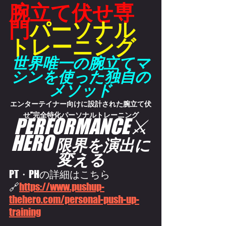
腕立て伏せ専
門
パーソナル
トレーニング
世界唯一の腕立てマ
シンを使った独自の
メソッド
エンターテイナー向けに設計された腕立て伏
せ”完全特化パーソナルトレーニング
PERFORMANCE⚔️
HERO
限界を演出に
変える
PT・PHの詳細はこちら
🔗
https://
www.pushup-
thehero.com/personal-push-up-
training