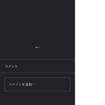
コメント
最狂ルールVS最強人類！
無酸素スピード
コメントを追加…
腕立て伏せ100回の正確性
せ世界最速王No.
と最速タイムを争う筋肉
クイックマッスル
競技
ンズ