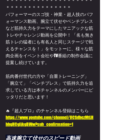
＊＊＊＊＊＊＊＊＊＊＊＊＊＊＊＊＊＊＊＊
＊＊＊＊＊＊＊＊＊＊＊＊＊＊＊ 
パフォーマーのスゴ技・神業・超人技のパフ
ォーマンス動画、腕立て伏せやベンチプレス
など筋持久力をテーマにしたマニアックな筋
トレやチャレンジ動画を公開中！ 「名も無き
筋トレの猛者にも有名人と同じステージで戦
えるチャンスを！」をモットーに、様々な筋
肉企画をイベント会社やTV番組の制作会議に
提案し続けています。
筋肉番付世代の方や「自重トレーニング」
「腕立て」「ベンチプレス」で筋持久力を追
求している方は本チャンネルのメンバーにピ
ッタリだと思います！
🔥『超人プロ』のチャンネル登録はこちら 
https://www.youtube.com/channel/UCSdbezMtLH
bbqHCgljkgBWw?sub_confirmation=1
高速腕立て伏せのスピード動画