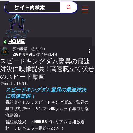
<
HOME
賀出泰崇｜超人プロ
2021年8月31日
読了時間: 4分
スピードキングダム驚異の最速
対決に映像提供！高速腕立て伏せ
のスピード動画
更新日：
1月9日
スピードキングダム驚異の最速対決
に映像提供！
番組タイトル：スピードキングダム〜驚異の
早ワザ対決〜「ガンマンvsサムライ 早ワザ巌
流島編」
番組放送局　：NHK BSプレミアム 番組放送
枠　：レギュラー番組への道（ 