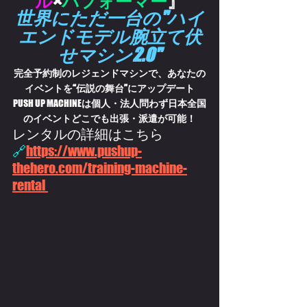
ル
×
パフォーマー
』
世界にただ一台の"
ハイ
エンドモデル腕立て伏
せマシン2.0"
完全予約制のレジェンドマシンで、あなたの
イベントを“伝説の舞台”にアップデート
PUSH UP MACHINE
は個人・法人問わず日本全国
のイベントどこでも出張・派遣が可能！
レンタルの詳細はこちら
🔗
https://www.pushup-
thehero.com/training-machine-
rental 