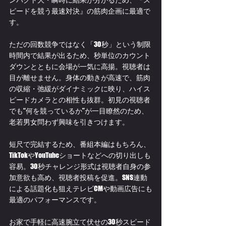
ピードを競う最速対決』の筋肉企画に最適で
す。
ただの回数競争ではなく「30秒」という制限
時間内で結果が出るため、秒単位のカウント
ダウンとともに会場が一気に高揚。視聴者は
目が離せません。身体の動きが高速で、筋肉
の収縮・弛緩がダイナミックに映り、ハイス
ピードカメラとの相性も抜群。初見の視聴者
でも“何を競っているか”が一目瞭然のため、
老若男女問わず興味を引きつけます。
短尺で完結するため、番組本編はもちろん、
TikTokやYouTubeショートなどへの切り出しも
容易。30秒チャレンジ形式は視聴者自身の参
加意欲も高め、視聴者投稿を促進。SNS連動
による話題化も狙えテレビCMや動画広告にも
最適のパフォーマンスです。
お家で手軽に高速腕立て伏せの30秒スピード