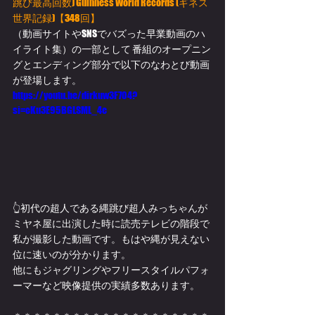
跳び最高回数) Guinness World Records (ギネス
世界記録)【348回】
（動画サイトやSNSでバズった早業動画のハ
イライト集）の一部として 番組のオープニン
グとエンディング部分で以下のなわとび動画
が登場します。
https://youtu.be/dirkuw3F704?
si=cKu3E95BGLSML_4e
👆初代の超人である縄跳び超人みっちゃんが
ミヤネ屋に出演した時に読売テレビの階段で
私が撮影した動画です。もはや縄が見えない
位に速いのが分かります。
他にもジャグリングやフリースタイルパフォ
ーマーなど映像提供の実績多数あります。