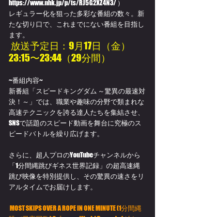
https://www.nhk.jp/p/ts/RJ5G2XZ4N3/ ）
レギュラー化を狙った多彩な番組の数々。新
たな切り口で、これまでにない番組を目指し
ます。
 放送予定日：9月17日（金）
23:15〜23:44（29分間）
~番組内容~ 
新番組「スピードキングダム ～驚異の最速対
決！～」では、職業や趣味の分野で類まれな
高速テクニックを誇る達人たちを集結させ、
SNSで話題のスピード動画を舞台に究極のス
ピードバトルを繰り広げます。
さらに、超人プロのYouTubeチャンネルから
「1分間縄跳びギネス世界記録」の超高速縄
跳び映像を特別提供し、その驚異の速さをリ
アルタイムでお届けします。
MOST SKIPS OVER A ROPE IN ONE MINUTE (1分間縄