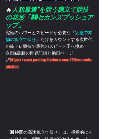
🔥
人類最速"を競う腕立て競技
の花形「
30セカンズプッシュア
ップ」
究極のパワーとスピードが必要な「
完璧で本
物の腕立て伏せ
」だけをカウントする次世代
の筋トレ競技で最強のスピード王へ挑め！
企画&最新の世界記録と動画ページ
🔗
https://www.pushup-thehero.com/30seconds-
pushup
「30秒間の高速腕立て伏せ」は、視覚的にイ
ンパクト大・瞬時に結果が分かるため、『ス