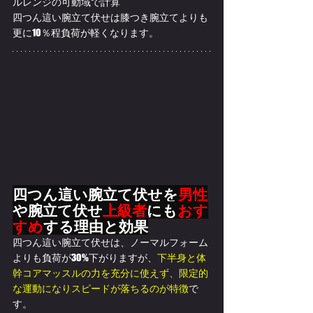
ルレンジの可動域で計算
四つん這い腕立て伏せは膝つき腕立てよりも
更に10％程負荷が軽くなります。
四つん這い腕立て伏せを
男性
や腕立て伏せ
上級者
にも
おす
すめ
する理由と効果
四つん這い腕立て伏せは、ノーマルフォーム
よりも負荷が30%下がりますが、
下半身と体
幹コアマッスルの力を充分に使えず、限定的
な運動になりスピードが落ちるのが特徴
で
す。