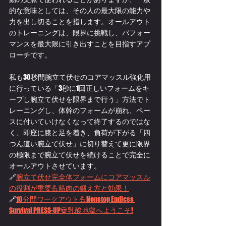
的な意味としては、その人の最大限の能力や
力を出し切ることを指します。オールアウト
のトレーニングは、限界に挑戦し、パフォー
マンスを最大限に引き出すことを目指すアプ
ローチです。
私も30秒間腕立て伏せのコアマッスル強化用
に行っている「3秒に1回正しいフォームをキ
ープし腕立て伏せを限界まで行う」方法でト
レーニングし、体幹のフォームが崩れ、ペー
スに付いていけなくなって終了するのではな
く、即座に膝と足を着き、負荷が下がる「四
つん這い腕立て伏せ」に切り替えて更に限界
の極限まで腕立て伏せを続けることで完全に
オールアウトさせています。
🔗
腕立て伏せ完全体フォームにコアマッスル
の役割が重要💪筋肉の鍛え方と効果！
🔗
10分間ワークアウト💪Nonstop Endless 
Survival PRESS-UP💀乳酸地獄へようこそ!