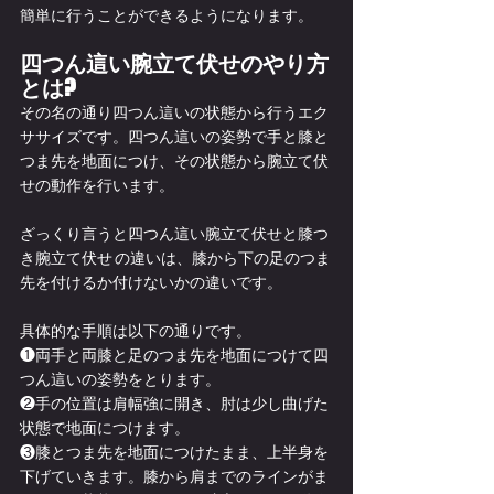
簡単に行うことができるようになります。
四つん這い腕立て伏せのやり方
とは?
その名の通り四つん這いの状態から行うエク
ササイズです。四つん這いの姿勢で手と膝と
つま先を地面につけ、その状態から腕立て伏
せの動作を行います。
ざっくり言うと四つん這い腕立て伏せと膝つ
き腕立て伏せ の違いは、膝から下の足のつま
先を付けるか付けないかの違いです。
具体的な手順は以下の通りです。
❶両手と両膝と足のつま先を地面につけて四
つん這いの姿勢をとります。
❷手の位置は肩幅強に開き、肘は少し曲げた
状態で地面につけます。
❸膝とつま先を地面につけたまま、上半身を
下げていきます。膝から肩までのラインがま