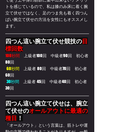
トを感じているので、私は膝のみ床に着く腕
立て伏せではなく、足のつま先も着く四つん
ばい腕立て伏せの方法を女性にもオススメし
ます。
四つん這い腕立て伏せ競技の
目
標回数
100秒間　
上級者100回　中級者90回　初心者
80回
  60秒間　
上級者  80回　中級者70回　初心者
60回
  30秒間　
上級者  45回　中級者40回　初心者
30回
四つん這い腕立て伏せは、腕立
て伏せの
オールアウトに最適の
種目
！
「オールアウト」という言葉は、筋トレや運
動の文脈で使われることがありますが、一般