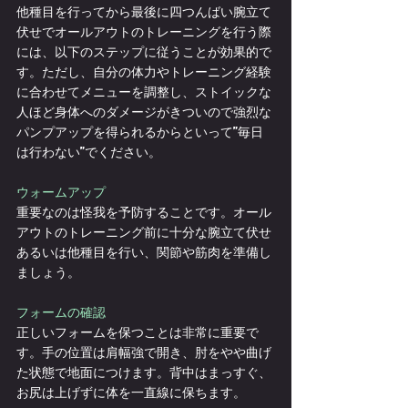
他種目を行ってから最後に四つんばい腕立て
伏せでオールアウトのトレーニングを行う際
には、以下のステップに従うことが効果的で
す。ただし、自分の体力やトレーニング経験
に合わせてメニューを調整し、ストイックな
人ほど身体へのダメージがきついので強烈な
パンプアップを得られるからといって”毎日
は行わない”でください。
ウォームアップ
重要なのは怪我を予防することです。オール
アウトのトレーニング前に十分な腕立て伏せ
あるいは他種目を行い、関節や筋肉を準備し
ましょう。
フォームの確認
正しいフォームを保つことは非常に重要で
す。手の位置は肩幅強で開き、肘をやや曲げ
た状態で地面につけます。背中はまっすぐ、
お尻は上げずに体を一直線に保ちます。