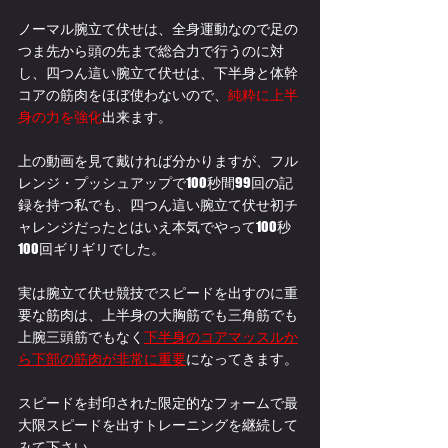
ノーマル腕立て伏せは、全身運動なので足の
つま先から頭の先まで総合力で行うのに対
し、四つん這い腕立て伏せは、下半身と体幹
コアの筋肉をほぼ使わないので、
純粋に上半
身の力を強化
出来ます。
上の動画を見て戴ければ分かりますが、フル
レンジ・プッシュアップで100秒間99回の記
録を持つ私でも、四つん這い腕立て伏せ初チ
ャレンジだったとはいえ本気でやって100秒
100回ギリギリでした。
実は腕立て伏せ競技でスピードを出すのに重
要な筋肉は、上半身の大胸筋でも三角筋でも
上腕三頭筋でもなく
下半身のコアマッスルか
ら下部の筋肉が非常に重要
になってきます。
スピードを封印された限定的なフォームで最
大限スピードを出すトレーニングを継続して
みて下さい。