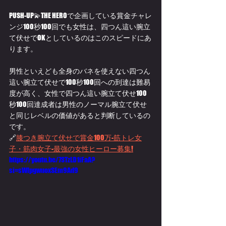
PUSH-UP💫THE HEROで企画している賞金チャレ
ンジ100秒100回でも女性は、四つん這い腕立
て伏せでOKとしているのはこのスピードにあ
ります。
男性といえども全身のバネを使えない四つん
這い腕立て伏せで100秒100回への到達は難易
度が高く、女性で四つん這い腕立て伏せ100
秒100回達成者は男性のノーマル腕立て伏せ
と同じレベルの価値があると判断しているの
です。
🔗
膝つき腕立て伏せで賞金100万-筋トレ女
子・筋肉女子-最強の女性ヒーロー募集!
https://youtu.be/7STzLD1iFaA?
si=sWIpgwuoxSEm9Ad9