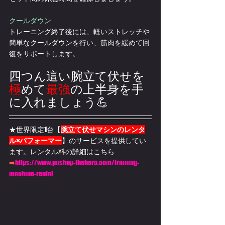
クールダウン
トレーニング終了後には、軽いストレッチや
簡単なクールダウンを行い、筋肉を緩めて回
復をサポートします。
四つん這い腕立て伏せを
極
めて
最強
の上半身を手
に入れましょう💪
★世界限定1台【
腕立て伏せマシンのレンタ
ル×パフォーマー
】のサービスを提供してい
ます。
レンタル料の詳細はこちら
➡
https://www.pushup-thehero.com/training-
machine-rental 