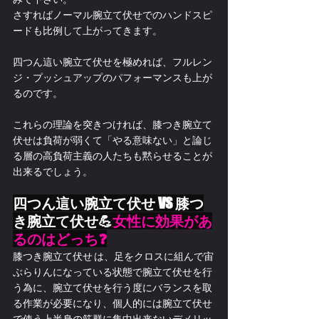
さすればノーマル腕立て伏せでのハンドスピ
ードも比例して上がってきます。
四つん這い腕立て伏せを極めれば、フルレン
ジ・プッシュアップのパフォーマンスも上が
るのです。
これらの理論を突きつければ、膝つき腕立て
伏せは負荷が弱くて「やる意味ない」と論じ
る層の高負荷主義の人たちも黙らせることが
出来るでしょう。
四つん這い腕立て伏せ VS 膝つ
き腕立て伏せ💪
女性に効果があ
るのはどっち❓
膝つき腕立て伏せ は、足をクロスに組んで宙
ぶらりんになっている状態で腕立て伏せを行
う為に、腕立て伏せを行う度にバランスを取
る作業が必要になり、個人的には腕立て伏せ
で使う上半身の筋群に集中出来ないデメリッ