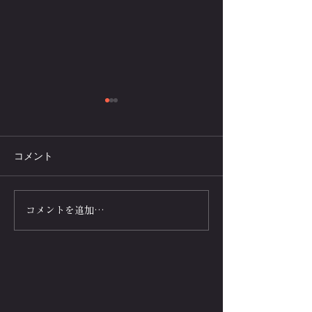
コメント
腕立て伏せで真に強くな
膝つき腕立て伏
コメントを追加…
るには、下半身の強化が
10万-筋トレ女
鍵！脚を徹底的に鍛える
子-最強の女性
べし！
集!