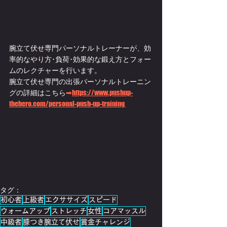
腕立て伏せ専門パーソナルトレーナーが、効
率的なやり方･負荷･効果的な鍛え方とフォー
ムのレクチャーを行います。
腕立て伏せ専門の出張パーソナルトレーニン
グの詳細はこちら
➡
https://www.pushup-
thehero.com/personal-push-up-training 
タグ：
初心者
上級者
エクササイズ
スピード
ウォームアップ
ストレッチ
女性
コアマッスル
中級者
膝つき腕立て伏せ
賞金チャレンジ