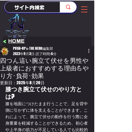
<
HOME
PUSH-UP💫THE HERO編集部
2023年9月3日
読了時間: 6分
四つん這い腕立て伏せを男性や
上級者におすすめする理由💪や
り方･負荷･効果
更新日：
2025年8月20日
膝つき腕立て伏せのやり方と
は?
膝を地面につけたまま行うことで、足を背中
側に引かずに体を支えることができます。こ
れによって、腕立て伏せの動作を行う際に全
身重量を軽減することができるため、初心者
や上半身の筋力が不足している人でも比較的