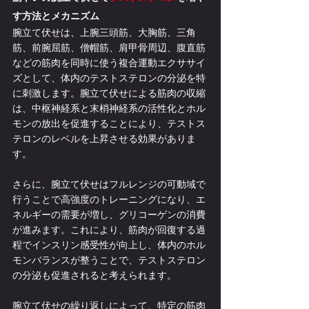
す方法とメカニズム
腕立て伏せは、上腕三頭筋、大胸筋、三角
筋、前腕屈筋、僧帽筋、肩甲骨周辺、腹直筋
などの筋肉を同時に使う複合運動エクササイ
ズとして、体内のテストステロンの分泌を特
に刺激します。腕立て伏せによる筋肉の収縮
は、中枢神経系と末梢神経系の活性化とホル
モンの放出を促進することにより、テストス
テロンのレベルを上昇させる効果がありま
す。
さらに、腕立て伏せはフルレンジの可動域で
行うことで高強度のトレーニングになり、エ
ネルギーの需要が増し、グリコーゲンの消費
が進みます。これにより、筋肉が回復する過
程でインスリン感受性が向上し、体内のホル
モンバランスが整うことで、テストステロン
の分泌も促進されると考えられます。
腕立て伏せの繰り返しによって、特定の筋肉