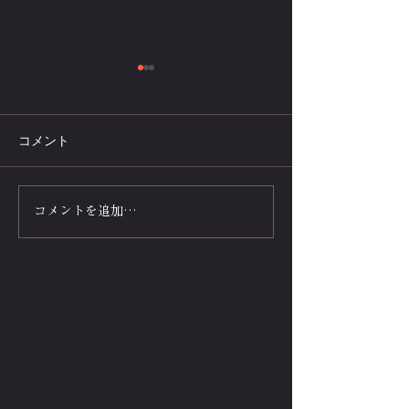
コメント
50歳で身体能力は20代…腕
腕立て伏せ飲む
コメントを追加…
立て伏せ運動の若返り・
サプリメント💪
アンチエイジング効果を
プ･パフォーマ
解説
別