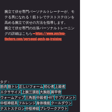
腕立て伏せ専門パーソナルトレーナーが、モ
テる男になれる！筋トレでテストステロンを
高める腕立て伏せの方法を指導します。
腕立て伏せ専門の出張パーソナルトレーニン
グの詳細はこちら
➡
https://www.pushup-
thehero.com/personal-push-up-training 
タグ：
筋肉
筋トレ
正しいフォーム
初心者
上級者
エクササイズ
上腕三頭筋
大胸筋
肩甲骨
ウォームアップ
三角筋
中級者
HIIT
サプリメント
中枢神経系
フルレンジ
身体機能
クールダウン
テストステロン
中枢神経
プレワークアウト