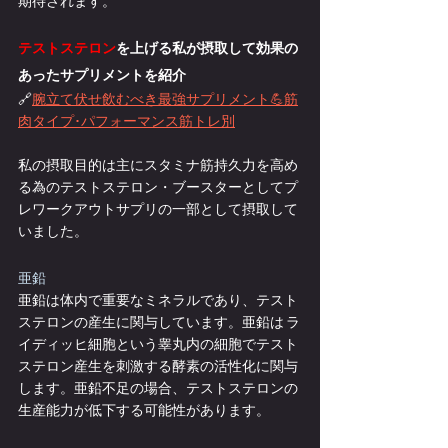
期待されます。
テストステロン
を上げる私が摂取して効果の
あったサプリメントを紹介
🔗
腕立て伏せ飲むべき最強サプリメント💪
筋
肉タイプ･パフォーマンス筋トレ別
私の摂取目的は主にスタミナ筋持久力を高め
る為のテストステロン・ブースターとしてプ
レワークアウトサプリの一部として摂取して
いました。
亜鉛
亜鉛は体内で重要なミネラルであり、テスト
ステロンの産生に関与しています。亜鉛は ラ
イディッヒ細胞という睾丸内の細胞でテスト
ステロン産生を刺激する酵素の活性化に関与
します。亜鉛不足の場合、テストステロンの
生産能力が低下する可能性があります。