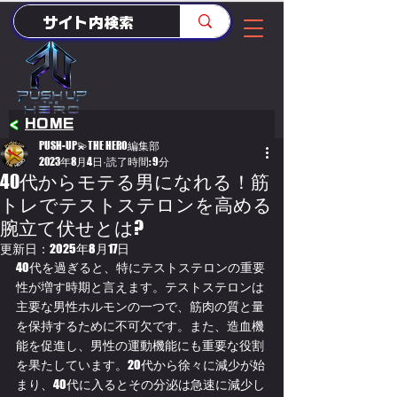
<
HOME
PUSH-UP💫THE HERO編集部
2023年8月4日
読了時間: 9分
40代からモテる男になれる！筋
トレでテストステロンを高める
腕立て伏せとは?
更新日：
2025年8月17日
40代を過ぎると、特にテストステロンの重要
性が増す時期と言えます。テストステロンは
主要な男性ホルモンの一つで、筋肉の質と量
を保持するために不可欠です。また、造血機
能を促進し、男性の運動機能にも重要な役割
を果たしています。20代から徐々に減少が始
まり、40代に入るとその分泌は急速に減少し