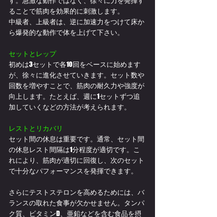
す。急激な動作ではなく、徐々に力を発揮す
ることで筋肉を効果的に刺激します。
中級者、上級者は、逆に加速力をつけて床か
ら爆発的な動作で体を上げて下さい。
セットとレップ
初めは3セットで各10回をベースに始めます
が、徐々に進化させていきます。セット数や
回数を増やすことで、筋肉の耐久力や強度が
向上します。たとえば、週に1セットずつ追
加していくなどの方法が考えられます。
レストとリカバリ
セット間の休息は重要です。通常、セット間
の休息レスト間隔は1分程度が適切です。こ
れにより、筋肉が適切に回復し、次のセット
で十分なパフォーマンスを発揮できます。
さらにテストステロンを高めるためには、バ
ランスの取れた食事が欠かせません。タンパ
ク質、ビタミンD、亜鉛などを含む食品を摂