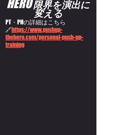
HERO
限界を演出に
変える
PT・PHの詳細はこちら
🔗
https://
www.pushup-
thehero.com/personal-push-up-
training