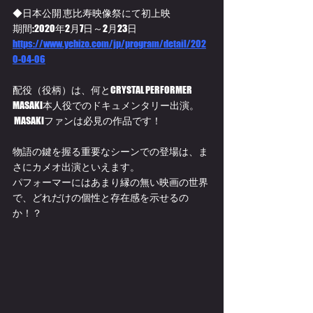
◆日本公開 恵比寿映像祭にて初上映
期間:2020年2月7日～2月23日 
https://www.yebizo.com/jp/program/detail/202
0-04-06
配役（役柄）は、何とCRYSTAL PERFORMER 
MASAKI本人役でのドキュメンタリー出演。
 MASAKIファンは必見の作品です！
物語の鍵を握る重要なシーンでの登場は、ま
さにカメオ出演といえます。
パフォーマーにはあまり縁の無い映画の世界
で、どれだけの個性と存在感を示せるの
か！？ 