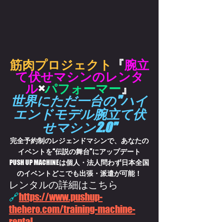
筋肉プロジェクト
『
腕立
て伏せマシンのレンタ
ル
×
パフォーマー
』
世界にただ一台の"
ハイ
エンドモデル腕立て伏
せマシン2.0"
完全予約制のレジェンドマシンで、あなたの
イベントを“伝説の舞台”にアップデート
PUSH UP MACHINE
は個人・法人問わず日本全国
のイベントどこでも出張・派遣が可能！
レンタルの詳細はこちら
🔗
https://www.pushup-
thehero.com/training-machine-
rental 