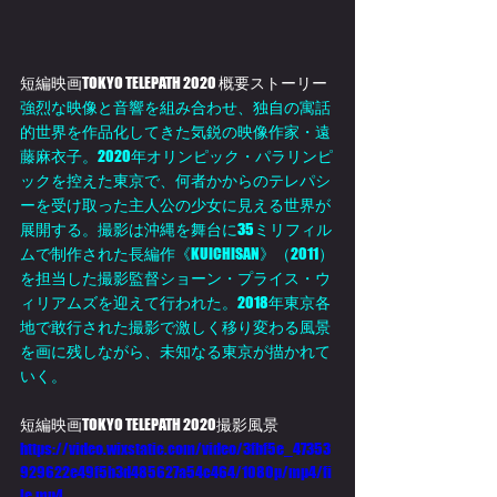
短編映画TOKYO TELEPATH 2020 概要ストーリー
強烈な映像と音響を組み合わせ、独自の寓話
的世界を作品化してきた気鋭の映像作家・遠
藤麻衣子。2020年オリンピック・パラリンピ
ックを控えた東京で、何者かからのテレパシ
ーを受け取った主人公の少女に見える世界が
展開する。撮影は沖縄を舞台に35ミリフィル
ムで制作された長編作《KUICHISAN》（2011）
を担当した撮影監督ショーン・プライス・ウ
ィリアムズを迎えて行われた。2018年東京各
地で敢行された撮影で激しく移り変わる風景
を画に残しながら、未知なる東京が描かれて
いく。
短編映画TOKYO TELEPATH 2020撮影風景
https://video.wixstatic.com/video/3fbf5e_47353
929622e49f5b3d485627a54c464/1080p/mp4/fi
le.mp4