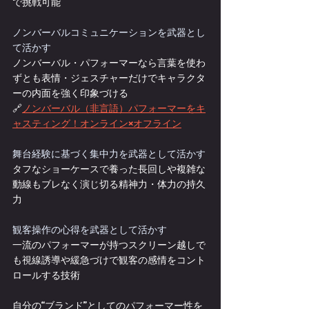
で挑戦可能
ノンバーバルコミュニケーションを武器とし
て活かす
ノンバーバル・パフォーマーなら言葉を使わ
ずとも表情・ジェスチャーだけでキャラクタ
ーの内面を強く印象づける
🔗
ノンバーバル（非言語）パフォーマーをキ
ャスティング！オンライン×オフライン
舞台経験に基づく集中力を武器として活かす
タフなショーケースで養った長回しや複雑な
動線もブレなく演じ切る精神力・体力の持久
力
観客操作の心得を武器として活かす
一流のパフォーマーが持つスクリーン越しで
も視線誘導や緩急づけで観客の感情をコント
ロールする技術
自分の“ブランド”としてのパフォーマー性を