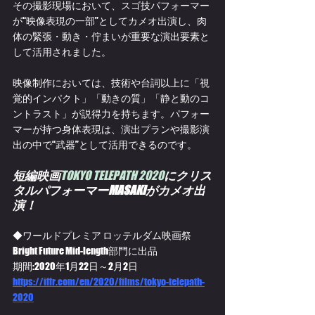
その撮影現場において、スゴ技パフォーマー
が“映像表現の一部”としてカメオ出演し、肉
体の緊張・動き・佇まいが重要な演出要素と
して活用されました。
映像制作においては、技術や台詞以上に「視
覚的インパクト」「動きの質」「静と動のコ
ントラスト」が説得力を持ちます。パフォー
マーが持つ身体表現は、演出プランや撮影演
出の中で“武器”として活用できるのです。
短編映画
TOKYO TELEPATH 2020
にクリス
タルパフォーマーMASAKIがカメオ出
演！
◆ワールドプレミア ロッテルダム映画祭
Bright Future Mid-length部門に出品
期間:2020年1月22日～2月2日 
https://iffr.com/en/2020/films/tokyo-telepath-
2020