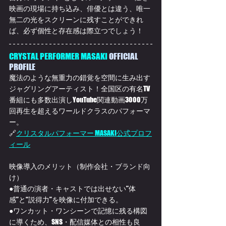
映画の現場に持ち込み、俳優とは違う、唯一
無二の光をスクリーンに残すことができれ
ば、必ず個性と存在感は際立つでしょう！
CRYSTAL PERFORMER MASAKI 
OFFICIAL 
PROFILE
魔法のような無重力の錯覚を空間に生み出す
ジャグリングアーティスト！全国区の有名TV
番組にも多数出演しYouTube関連動画3000万
回再生を超えるワールドクラスのパフォーマ
ー。
🔗
クリスタルパフォーマー MASAKI公式プロフ
ィール
映像導入のメリット（制作会社・ブランド向
け）
●普通の演者・キャストでは出せない“体
感”と“説得力”を映像に付加できる。
●ワンカット・ワンシーンで記憶に残る構図
に導くため、SNS・配信媒体との相性も良