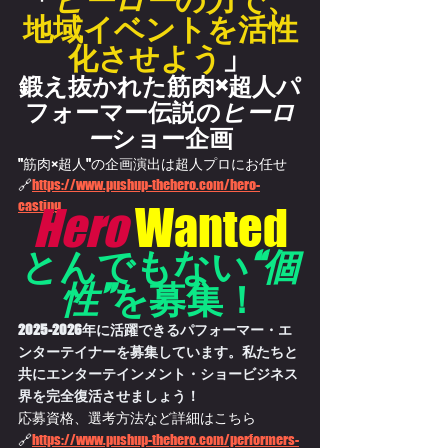
地域イベントを活性
化させよう
」
鍛え抜かれた筋肉×超人パ
フォーマー伝説の
ヒーロ
ー
ショー企画
"筋肉×超人"の企画演出は超人プロにお任せ
🔗
https://www.pushup-thehero.com/hero-
casting
Hero
Wanted
とんでもない
“個
性”
を募集！
2025-2026年に活躍できるパフォーマー・エ
ンターテイナーを募集しています。私たちと
共にエンターテインメント・ショービジネス
界を完全復活させましょう！
応募資格、選考方法など詳細はこちら
🔗
https://
www.pushup-thehero.com/performers-