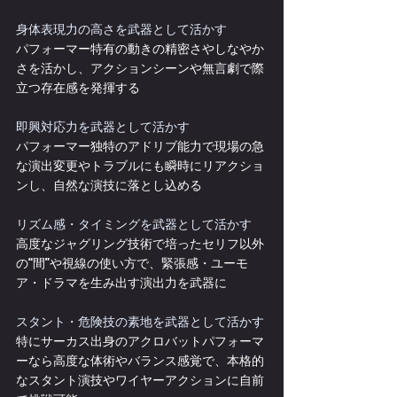
身体表現力の高さを武器として活かす
パフォーマー特有の動きの精密さやしなやか
さを活かし、アクションシーンや無言劇で際
立つ存在感を発揮する
即興対応力を武器として活かす
パフォーマー独特のアドリブ能力で現場の急
な演出変更やトラブルにも瞬時にリアクショ
ンし、自然な演技に落とし込める
リズム感・タイミングを武器として活かす
高度なジャグリング技術で培ったセリフ以外
の“間”や視線の使い方で、緊張感・ユーモ
ア・ドラマを生み出す演出力を武器に
スタント・危険技の素地を武器として活かす
特にサーカス出身のアクロバットパフォーマ
ーなら高度な体術やバランス感覚で、本格的
なスタント演技やワイヤーアクションに自前