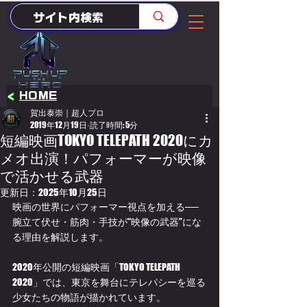
<
HOME
賀出泰崇｜超人プロ
2019年12月19日
読了時間: 5分
短編映画TOKYO TELEPATH 2020にカ
メオ出演！パフォーマーが映像
で活かせる武器
更新日：
2025年10月25日
映画の世界にパフォーマー視点を加える──
腕立て伏せ・筋肉・手技が“映像の武器”にな
る理由を解説します。
2020年公開の短編映画「TOKYO TELEPATH 
2020」では、東京を舞台にテレパシーを巡る
少女たちの物語が描かれています。