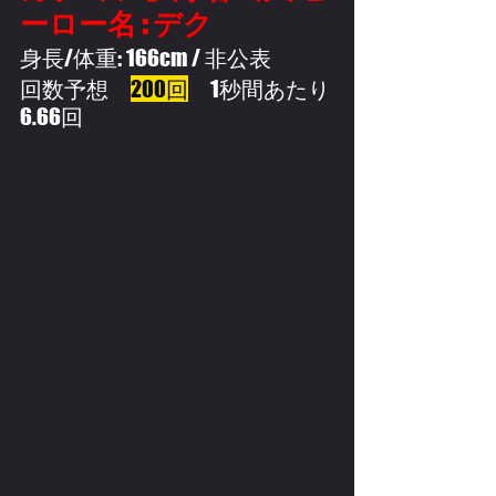
ーロー名 : デク
身長/体重: 166cm / 非公表
回数予想　
200回
　1秒間あたり
6.66回