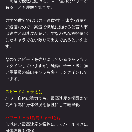
「高速で機敏に動ける」＝「強力なパワーが
有る」とも理解可能です。
力学の世界では出力＝速度×力＝速度×質量×
加速度なので、高速で機敏に動けると言う事
は速度と加速度が高い、すなわち余程軽量化
したキャラでない限り高出力であるといえま
す。
なのでスピードを売りにしているキャラもラ
ンクインしていますが、純粋にチート級に強
い重量級の筋肉キャラも多くランクインして
います。
スピードキャラ とは
パワー自体は強力でも、最高速度を極限まで
高める為に身体強度を犠牲にして軽量化
パワーキャラ(筋肉キャラ)とは
加減速と最高速度を犠牲にしてバトル向けに
身体強度を確保