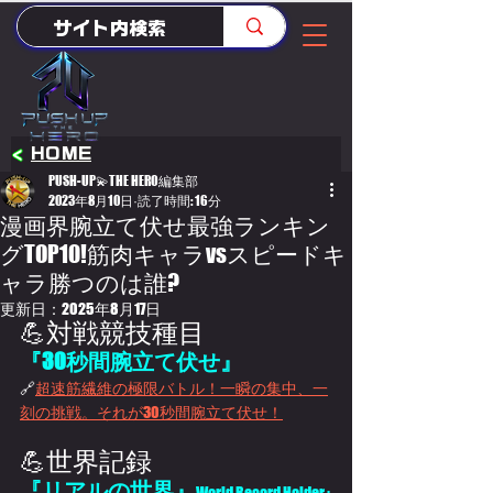
<
HOME
PUSH-UP💫THE HERO編集部
2023年8月10日
読了時間: 16分
漫画界腕立て伏せ最強ランキン
グTOP10!筋肉キャラvsスピードキ
ャラ勝つのは誰?
更新日：
2025年8月17日
💪対戦競技種目
『30秒間腕立て伏せ』
🔗
超速筋繊維の極限バトル！一瞬の集中、一
刻の挑戦。それが30秒間腕立て伏せ！
💪世界記録
『リアルの世界』
World Record Holder : 