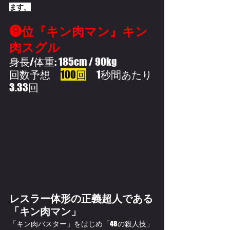
ます。
❾位『キン肉マン』キン
肉スグル
身長/体重: 185cm / 90kg
回数予想　
100回
　1秒間あたり
3.33回
レスラー体形の正義超人である
「キン肉マン」
「キン肉バスター」をはじめ「48の殺人技」