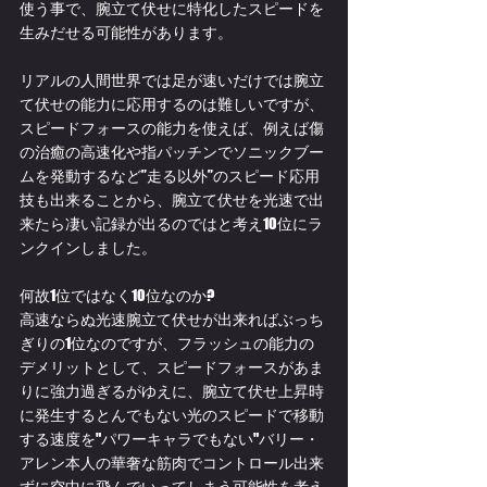
使う事で、腕立て伏せに特化したスピードを
生みだせる可能性があります。
リアルの人間世界では足が速いだけでは腕立
て伏せの能力に応用するのは難しいですが、
スピードフォースの能力を使えば、例えば傷
の治癒の高速化や指パッチンでソニックブー
ムを発動するなど”走る以外”のスピード応用
技も出来ることから、腕立て伏せを光速で出
来たら凄い記録が出るのではと考え10位にラ
ンクインしました。
何故1位ではなく10位なのか?
高速ならぬ光速腕立て伏せが出来ればぶっち
ぎりの1位なのですが、フラッシュの能力の
デメリットとして、スピードフォースがあま
りに強力過ぎるがゆえに、腕立て伏せ上昇時
に発生するとんでもない光のスピードで移動
する速度を"パワーキャラでもない"バリー・
アレン本人の華奢な筋肉でコントロール出来
ずに空中に飛んでいってしまう可能性を考え