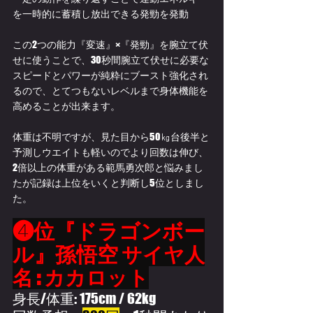
を一時的に蓄積し放出できる発勁を発動
この2つの能力『変速』×『発勁』を腕立て伏
せに使うことで、30秒間腕立て伏せに必要な
スピードとパワーが純粋にブースト強化され
るので、とてつもないレベルまで身体機能を
高めることが出来ます。
体重は不明ですが、見た目から50㎏台後半と
予測しウエイトも軽いのでより回数は伸び、
2倍以上の体重がある範馬勇次郎と悩みまし
たが記録は上位をいくと判断し5位としまし
た。
❹位『ドラゴンボー
ル』孫悟空 
サイヤ人
名 : カカロット
身長/体重: 175cm / 62kg