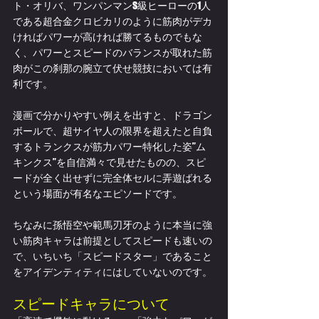
ト・オリバ、ワンパンマンS級ヒーローの1人
である超合金クロビカリのように筋肉がデカ
ければパワーが高ければ勝てるものでもな
く、パワーとスピードのバランスが取れた筋
肉がこの刹那の腕立て伏せ競技においては有
利です。
漫画で分かりやすい例えを出すと、ドラゴン
ボールで、超サイヤ人の限界を超えたと自負
するトランクスが筋力パワー特化した姿”ム
キンクス”を自信満々で見せたものの、スピ
ードが全く出せずに完全体セルに弄遊ばれる
という場面が有名なエピソードです。
ちなみに孫悟空や範馬刃牙のように本当に強
い筋肉キャラは前提としてスピードも速いの
で、いちいち「スピードスター」であること
をアイデンティティにはしていないのです。
スピードキャラについて