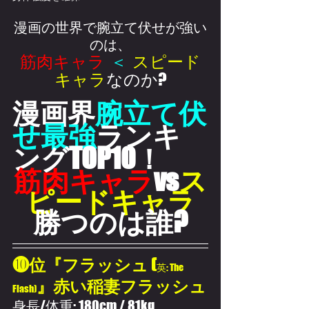
漫画の世界で腕立て伏せが強い
のは、
筋肉キャラ
＜
スピード
キャラ
なのか?
漫画界
腕立て伏
せ最強
ランキ
ングTOP10！
筋肉キャラ
vs
ス
ピードキャラ
勝つのは誰?
❿位『フラッシュ (
英: The 
』赤い稲妻フラッシュ
Flash)
身長/体重: 180cm / 81kg