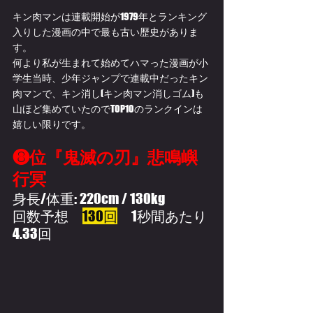
キン肉マンは連載開始が1979年とランキング
入りした漫画の中で最も古い歴史がありま
す。
何より私が生まれて始めてハマった漫画が小
学生当時、少年ジャンプで連載中だったキン
肉マンで、キン消し(キン肉マン消しゴム)も
山ほど集めていたのでTOP10のランクインは
嬉しい限りです。
❽位『鬼滅の刃』悲鳴嶼
行冥
身長/体重: 220cm / 130kg
回数予想　
130回
　1秒間あたり
4.33回