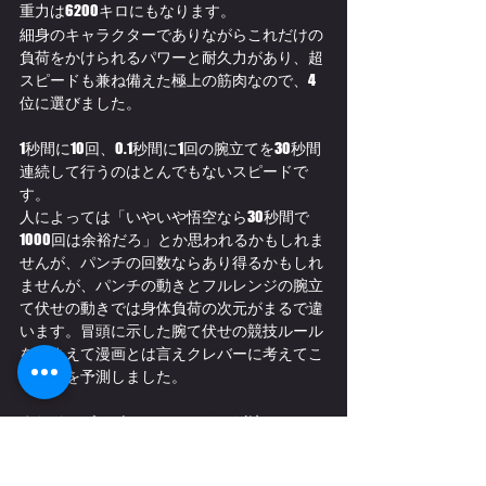
重力は6200キロにもなります。
細身のキャラクターでありながらこれだけの
負荷をかけられるパワーと耐久力があり、超
スピードも兼ね備えた極上の筋肉なので、4
位に選びました。
1秒間に10回、0.1秒間に1回の腕立てを30秒間
連続して行うのはとんでもないスピードで
す。
人によっては「いやいや悟空なら30秒間で
1000回は余裕だろ」とか思われるかもしれま
せんが、パンチの回数ならあり得るかもしれ
ませんが、パンチの動きとフルレンジの腕立
て伏せの動きでは身体負荷の次元がまるで違
います。冒頭に示した腕て伏せの競技ルール
を踏まえて漫画とは言えクレバーに考えてこ
の回数を予測しました。
またドラゴンボールは、フリーザ編、セル
編、魔人ブウ編など”編”によって戦闘力が桁
違いに変わりますし、通常の人型、超サイヤ