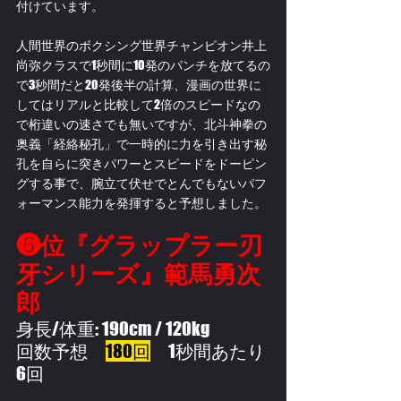
付けています。
人間世界のボクシング世界チャンピオン井上
尚弥クラスで1秒間に10発のパンチを放てるの
で3秒間だと20発後半の計算、漫画の世界に
してはリアルと比較して2倍のスピードなの
で桁違いの速さでも無いですが、北斗神拳の
奥義「経絡秘孔」で一時的に力を引き出す秘
孔を自らに突きパワーとスピードをドーピン
グする事で、腕立て伏せでとんでもないパフ
ォーマンス能力を発揮すると予想しました。
❻位『グラップラー刃
牙シリーズ』範馬勇次
郎
身長/体重: 190cm / 120kg
回数予想　
180回
　1秒間あたり
6回