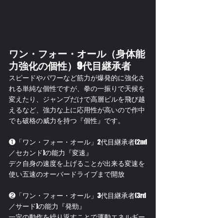
ワン・フォー・オール（身体能
力強化の個性）9代目継承者
スピードやパワーなど筋力が爆発的に強化さ
れる単純な個性ですが、拳の一振りで天候を
変えたり、ジャンプだけで高層ビルを飛び越
えるなど、強力な上に応用性が高いので作中
でも破格の威力を持つ『個性』です。
❶「ワン・フォー・オール」2代目継承者(2nd
／セカンド)の能力『変速』
デク自身の速度を上げることが出来る変速を
使い五速のオーバードライブまで開放
❷「ワン・フォー・オール」3代目継承者(3rd
／サード)の能力『発勁』
一定の動作を繰り返すことで運動エネルギー