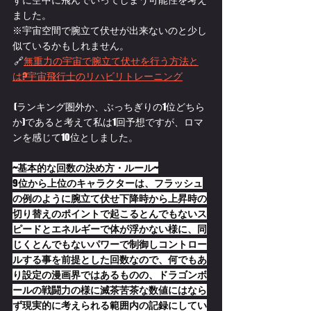
ました。
※宇宙空間で腕立て伏せが出来ないのと少し
似ているかもしれません。
 🔗
無重力の宇宙で腕立て伏せを行う方法と
は?宇宙飛行士のリハビリトレーニング
 (ランキング圏外か、ぶっちぎりの1位どちら
か)であると考えて私は1回予想ですが、ロマ
ンを感じて10位としました。
~基本的な回数の決め方・ルール~
9
位から上位のキャラクターは、フラッシュ
の例のように腕立て伏せ下降時から上昇時の
切り替えのポイントで起こるとんでもないス
ピードとエネルギーで体が浮かない様に、同
じくとんでもないパワーで制御しコントロー
ルする事を前提とした回数なので、何でもあ
り設定の漫画界ではあるものの、ドラゴンボ
ールの戦闘力の様に滅茶苦茶な数値にはなら
ず現実的に考えられる範囲内の記録にしてい