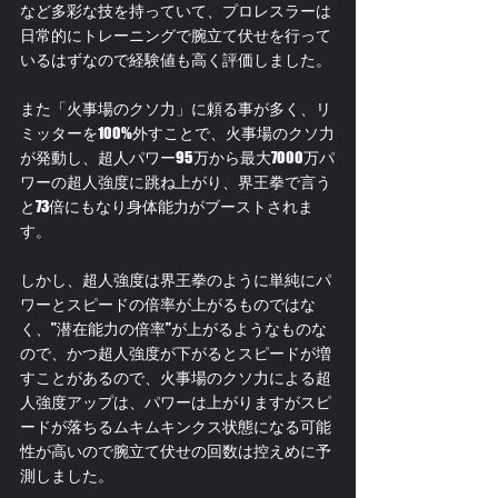
など多彩な技を持っていて、プロレスラーは
日常的にトレーニングで腕立て伏せを行って
いるはずなので経験値も高く評価しました。
また「火事場のクソ力」に頼る事が多く、リ
ミッターを100%外すことで、火事場のクソ力
が発動し、超人パワー95万から最大7000万パ
ワーの超人強度に跳ね上がり、界王拳で言う
と73倍にもなり身体能力がブーストされま
す。
しかし、超人強度は界王拳のように単純にパ
ワーとスピードの倍率が上がるものではな
く、”潜在能力の倍率”が上がるようなものな
ので、かつ超人強度が下がるとスピードが増
すことがあるので、火事場のクソ力による超
人強度アップは、パワーは上がりますがスピ
ードが落ちるムキムキンクス状態になる可能
性が高いので腕立て伏せの回数は控えめに予
測しました。