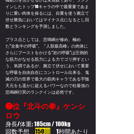
インしたトップ10キャラの中で最重量であま
りに重い肉体を操るには、自重を使う腕立て
伏せ勝負においてはマイナス点になるとし回
数とランキングを予測しました。
プラス点としては、悲鳴嶼が修め、極め
た“全集中の呼吸”。『人類最高峰』の肉体に
さらにブーストをかける“岩の呼吸”は圧倒的
な筋力がなせる筋力による力でゴリ押すとい
う、単調であるが、腕立て伏せにおいて重要
な呼吸を自由自在にコントロール出来る、鬼
滅の刃の世界で最大の筋肉キャラである宇髄
天元をも遥かに超えるパワーなので柱最強の
悲鳴嶼行冥のランクインは必然です。
❼位『北斗の拳』ケンシ
ロウ
身長/体重: 185cm / 100kg
回数予想　
150回
　1秒間あたり