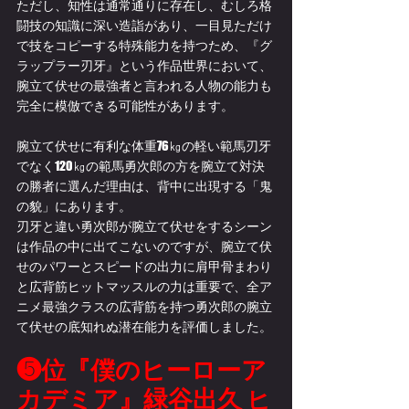
ただし、知性は通常通りに存在し、むしろ格
闘技の知識に深い造詣があり、一目見ただけ
で技をコピーする特殊能力を持つため、『グ
ラップラー刃牙』という作品世界において、
腕立て伏せの最強者と言われる人物の能力も
完全に模倣できる可能性があります。
腕立て伏せに有利な体重76㎏の軽い範馬刃牙
でなく120㎏の範馬勇次郎の方を腕立て対決
の勝者に選んだ理由は、背中に出現する「鬼
の貌」にあります。
刃牙と違い勇次郎が腕立て伏せをするシーン
は作品の中に出てこないのですが、腕立て伏
せのパワーとスピードの出力に肩甲骨まわり
と広背筋ヒットマッスルの力は重要で、全ア
ニメ最強クラスの広背筋を持つ勇次郎の腕立
て伏せの底知れぬ潜在能力を評価しました。
❺位『僕のヒーローア
カデミア』緑谷出久 
ヒ