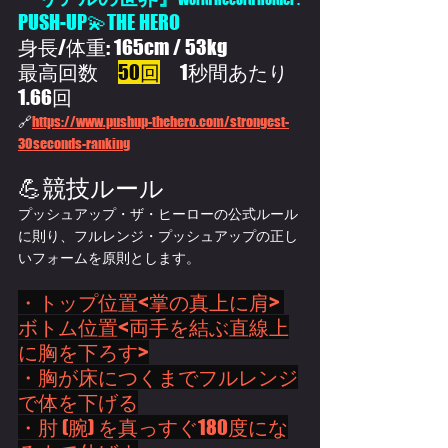
PUSH-UP💫THE HERO
身長/体重: 165cm / 53kg
最高回数　
50回
　1秒間あたり
1.66回
🔗
https://www.pushup-thehero.com/strongest-
30seconds-ranking
💪競技ルール
プッシュアップ・ザ・ヒーローの公式ルール
に則り、フルレンジ・プッシュアップの正し
いフォームを原則とします。
・トップ位置<掌の真上に肩> 
ボトム位置<両手を結ぶ直線上
に胸を下ろす>
・胸が床につくまでフルレンジ
で体を下げる
・肘 (腕) を真っすぐ180度にな