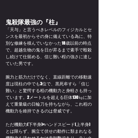
鬼殺隊最強の『柱』
「天与」と言うべきレベルのフィジカルとセ
ンスを最初からその身に備えている為に、特
別な修練を積んでいなかった18歳以前の時点
で、超越生物の鬼を日が昇るまで素手で殴殺
し続けて仕留める、信じ難い程の強さに達し
ていた男です。
腕力と筋力だけでなく、直線距離での移動速
度は現柱の中でも3位で、黒死牟すら「信じ
難い」と驚愕する程の機動力と身軽さも持っ
ています。2メートルを超える巨体130㎏に加
えて重量級の日輪刀を持ちながら、これ程の
機動力を維持できるのは脅威です。
ただ機動力(下半身)=ハンドスピード(上半身)
とは限らず、腕立て伏せの動作に類まれなる
機動力を活かせるかは未知数であり、ランク