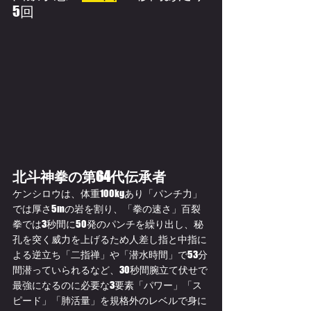
5回
北斗神拳の第64代伝承者
ケンシロウは、体重100kgあり「パンチ力」
では厚さ5mの岩を割り、「拳の速さ」百裂
拳では3秒間に50発のパンチを繰り出し、秘
孔を突く威力を上げるため人差し指と中指に
よる逆立ち「二指禅」や「潜水時間」で53分
間潜っていられるなど、30秒間腕立て伏せで
最強になるのに必要な3要素「パワー」「ス
ピード」「肺活量」を規格外のレベルで身に