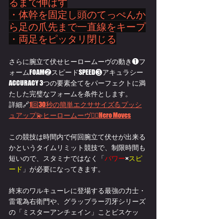
るまで伸ばす
・体幹を固定し頭のてっぺんか
ら足の爪先まで一直線をキープ
・両足をピッタリ閉じる
さらに腕立て伏せヒーロームーヴの動き❶フ
ォームFOAM❷スピードSPEED❸アキュラシー
ACCURACY 3つの要素全てをパーフェクトに満
たした完璧なフォームを条件とします。
詳細🔗
1回30秒の簡単エクササイズ💪
プッシ
ュアップ💫ヒーロームーヴ🦸‍♂
️Her
o Moves
この競技は時間内で何回腕立て伏せが出来る
かというタイムリミット競技で、制限時間も
短いので、スタミナではなく「
パワー
×
スピ
ード
」が必要になってきます。
終末のワルキューレに登場する最強の力士・
雷電為右衛門や、グラップラー刃牙シリーズ
の「ミスターアンチェイン」ことビスケッ