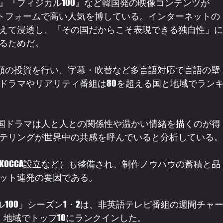
』『フィジカル100』など韓国発の映像コンテンツが
プラットフォームで高い人気を博している。インターネットの
えて浸透し、「その国だからこそ表現できる独自性」に
るためだ。
ツに巨額の投資を行い、字幕・吹替など多言語対応で言語の壁
ドラマやリアリティ番組は80を超える国と地域でラン
「韓国ドラマは人と人との関係性や温かい情緒を描くのが得
テリングが世界中の共感を呼んでいると分析している。
OCCA設立など）も整備され、制作ノウハウの蓄積と品
ット連発の要因である。
ジカル100」シーズン1・2は、非英語テレビ番組の週間チャ
・地域でトップ10にランクインした。