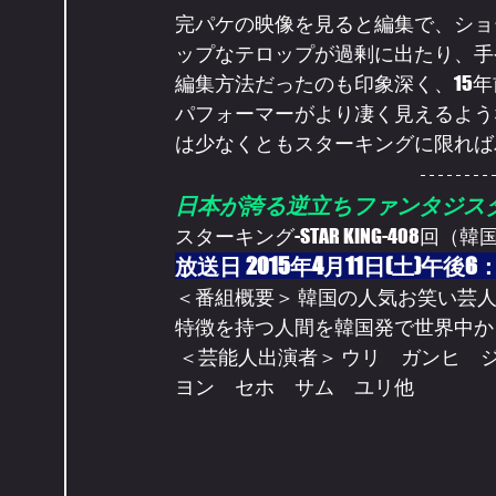
完パケの映像を見ると編集で、ショ
ップなテロップが過剰に出たり、手
編集方法だったのも印象深く、15
パフォーマーがより凄く見えるよう
は少なくともスターキングに限れば
日本が誇る逆立ちファンタジス
スターキング-STAR KING-408回（韓
放送日 2015年4月11日(土)午後6：
＜番組概要＞ 韓国の人気お笑い芸
特徴を持つ人間を韓国発で世界中か
 ＜芸能人出演者＞ ウリ　ガンヒ　ジソン　テハ　ホン　ミュジ　ビョン　ヘイニ　ヒョン
ヨン　セホ　サム　ユリ他  