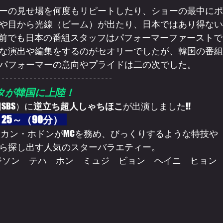
ーの見せ場を何度もリピートしたり、ショーの最中にポ
や目から光線（ビーム）が出たり、日本ではあり得ない
年前でも日本の番組スタッフはパフォーマーファーストで
な演出や編集をするのがセオリーでしたが、韓国の番組
パフォーマーの意向やプライドは二の次でした。
タが韓国に上陸！
国SBS）に
逆立ち超人しゃちほこ
が出演しました!!
25～（90分）  
人カン・ホドンがMCを務め、びっくりするような特技や
ら探し出す人気のスターバラエティー。 