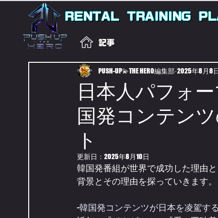
RENTAL
TRAINING
PL
記事
PUSH-UP💫THE HERO編集部
2025年8月8
日本人パフォー
国発コンテンツ
ト
更新日：
2025年8月10日
韓国発番組が世界で成功した理由と
背景とその理由を探っていきます。
-韓国発コンテンツが日本を凌駕す