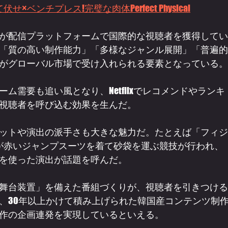
ベンチプレス!完璧な肉体Perfect Physical
が配信プラットフォームで国際的な視聴者を獲得してい
「質の高い制作能力」「多様なジャンル展開」「普遍的
がグローバル市場で受け入れられる要素となっている。
ム需要も追い風となり、Netflixでレコメンドやランキ
視聴者を呼び込む効果を生んだ。
ットや演出の派手さも大きな魅力だ。たとえば「フィジ
トが赤いジャンプスーツを着て砂袋を運ぶ競技が行われ、
を使った演出が話題を呼んだ。
舞台装置」を備えた番組づくりが、視聴者を引きつける
、30年以上かけて積み上げられた韓国産コンテンツ制
作の企画連発を実現しているといえる。