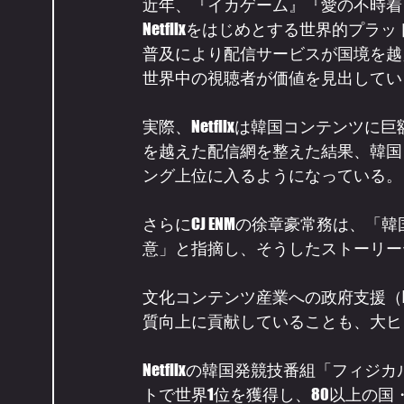
近年、『イカゲーム』『愛の不時着
Netflixをはじめとする世界的
普及により配信サービスが国境を越
世界中の視聴者が価値を見出してい
実際、Netflixは韓国コンテン
を越えた配信網を整えた結果、韓国
ング上位に入るようになっている。
さらにCJ ENMの徐章豪常務は、
意」と指摘し、そうしたストーリー
文化コンテンツ産業への政府支援（K
質向上に貢献していることも、大ヒ
Netflixの韓国発競技番組「フィ
トで世界1位を獲得し、80以上の国