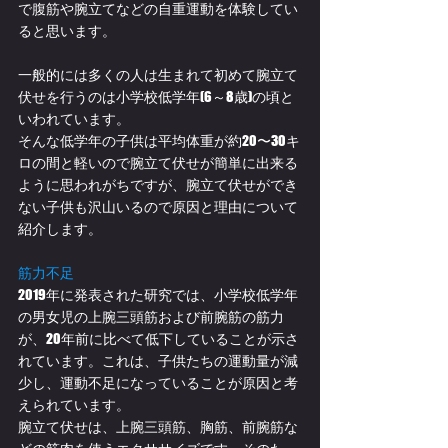
で腹筋や腕立てなどの自重運動を体験してい
ると思います。
一般的には多くの人は生まれて初めて腕立て
伏せを行うのは小学校低学年(6～8歳)の頃と
いわれています。
そんな低学年の子供は平均体重が約20〜30キ
ロの間と軽いので腕立て伏せが簡単に出来る
ように思われがちですが、腕立て伏せができ
ない子供も沢山いるので原因と理由について
紹介します。
筋力不足
2019年に発表された研究では、小学校低学年
の男女児の上腕三頭筋および前腕筋の筋力
が、20年前に比べて低下していることが示さ
れています。これは、子供たちの運動量が減
少し、運動不足になっていることが原因と考
えられています。
腕立て伏せは、上腕三頭筋、胸筋、前腕筋な