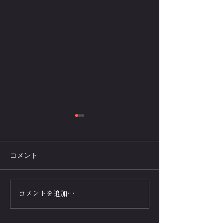
コメント
腕立て伏せはダイエット
腕立て伏せは"脳
コメントを追加…
や痩せる効果がある?男女
る-屈伸が一回
別の回数プログラム･メニ
人向けの回数を