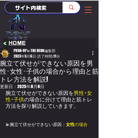
<
HOME
PUSH-UP💫THE HERO編集部
2023年5月6日
読了時間: 11分
腕立て伏せができない原因を男
性･女性･子供の場合から理由と筋
トレ方法を解説!
更新日：
2025年8月8日
腕立て伏せができない原因を
男性
･
女
性
･
子供
の場合に分けて理由と筋トレ
方法を探り解説していきます。
💫腕立て伏せができない原因：
女性
の場合