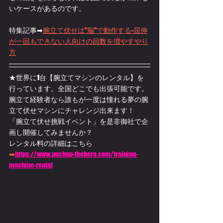
いケースがあるのです。
特集記事➡
腕立て伏せは"脳"で動作する-屈伸
が一回もできない人向けの回数を増やすやり
方
★世界に1台【腕立てマシンのレンタル】を
行っています。全国どこでも出張可能です。
腕立て経験者なら誰もが一度は憧れる夢の腕
立て伏せマシンにチャレンジ出来ます！
「腕立て伏せ挑戦イベント」を是非御社で企
画し開催してみませんか？
レンタル料の詳細はこちら
➡
https://www.pushup-thehero.com/training-
machine-rental