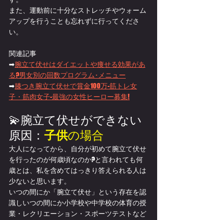
また、運動前に十分なストレッチやウォーム
アップを行うことも忘れずに行ってくださ
い。
関連記事
➡
腕立て伏せはダイエットや痩せる効果があ
る?男女別の回数プログラム･メニュー
➡
膝つき腕立て伏せで賞金100万-筋トレ女
子・筋肉女子-最強の女性ヒーロー募集!
💫腕立て伏せができない
原因：
子供
の場合
大人になってから、自分が初めて腕立て伏せ
を行ったのが何歳頃なのか?と言われても何
歳とは、私を含めてはっきり答えられる人は
少ないと思います。
いつの間にか「腕立て伏せ」という存在を認
識しいつの間にか小学校や中学校の体育の授
業・レクリエーション・スポーツテストなど