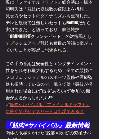
現に『ファイナルドラフト』総合演出・橋本
和明氏は「競技は収録数の倍以上を構想し、
見せ方やセットのダイナミズムも重視した。
テレビ規模では難しいセットもNetflixだから
実現できた」と語っており、腹筋競技
「CRUNCH PITクランチピット」の対抗馬とし
てプッシュアップ競技も種目の候補に挙がっ
ていたことが容易に想像される。
この手の番組は安全性とエンタテインメント
性をそれぞれ最大化するため、全ての競技に
プロフェッショナルのスポーツ監修や医療監
修も招聘しているので、腕立て伏せ競技が採
用された場合には”出場”あるいは”参加”の機
会があるかもしれない!?
🔗
筋肉×サバイバル「ファイナルドラフト」
に腕立て伏せアスリートは出場できる？
『筋肉×サバイバル』最新情報
肉体の限界をかけた“脱落＝敗北”の究極サバ