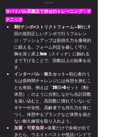
サバイバル系腕立て伏せのトレーニング・テ
クニック
3秒テンポ×ストリクトフォーム
 – 3秒に1
回の規則正しいテンポで行うフルレン
ジ・プッシュアップは筋持久力を爆発的
に鍛える。フォーム判定を厳しく守り、
胸を深く床上1cm（スイッチ）に触れる
まで下げることで、回数以上の効果を出
す。
インターバル・耐久セット
 – 初心者のう
ちは長時間チャレンジには休憩を挟むこ
とも有効。例えば「20回×5セット（1分
休憩）」のように分割しながら合計回数
を追い込むと、高回数に慣れていないビ
ギナーや女性、高齢者でも持久力が身に
つく。休憩中もプランクなど体勢を崩さ
ない耐久練習を取り入れよう。
加重・可変負荷
 – 体重だけで余裕が出て
きたら、ウエイトベストや抵抗バンドで