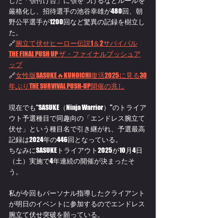
した「顎付け台」に顎をつけるなどルールを
厳格化し、招待選手の池谷幸雄が480回、朝
野公平選手が1200回など驚異の記録を樹立し
た。
🔗
腕立て伏せヒーロー伝説1＆2サバイバル
THE FINAL PUSH UP ザ・ファイナルプッシュア
ップ
🔗
女性版SASUKE🔥KUNOICHI復活2025に見る30
年ぶりTHE SURVIVAL PUSH-UP開催の兆し
現在でも“SASUKE（Ninja Warrior）”のトライア
ウト予選種目で同趣向の「エンドレス腕立て
伏せ」という種目名で引き継がれ、予選最高
記録は2024年の446回となっている。
ちなみにSASUKEトライアウト2025が10月4日
（土）実施で4年連続の開催が決まったそ
う。
私が今回もパーソナル指導したクライアント
が明日のイベントに参加するのでエンドレス
腕立て伏せ突破を願っている。