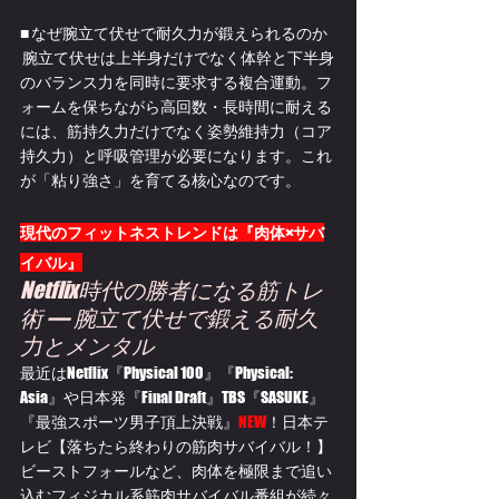
■ なぜ腕立て伏せで耐久力が鍛えられるのか
 腕立て伏せは上半身だけでなく体幹と下半身
のバランス力を同時に要求する複合運動。フ
ォームを保ちながら高回数・長時間に耐える
には、筋持久力だけでなく姿勢維持力（コア
持久力）と呼吸管理が必要になります。これ
が「粘り強さ」を育てる核心なのです。
現代のフィットネストレンドは『肉体×サバ
イバル』
Netflix時代の勝者になる筋トレ
術 — 腕立て伏せで鍛える耐久
力とメンタル
最近はNetflix『Physical 100』『Physical: 
Asia』や日本発『Final Draft』TBS『SASUKE』
『最強スポーツ男子頂上決戦』
NEW
！日本テ
レビ【落ちたら終わりの筋肉サバイバル！】
ビーストフォールなど、肉体を極限まで追い
込むフィジカル系筋肉サバイバル番組が続々