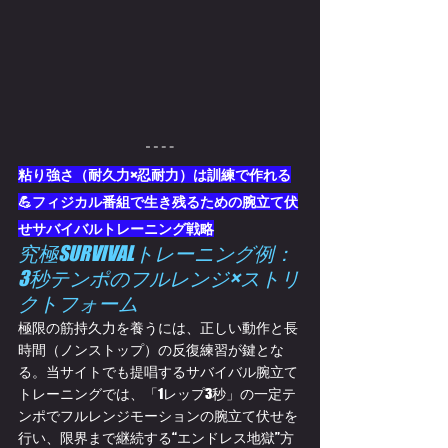
粘り強さ（耐久力×忍耐力）は訓練で作れる
💪フィジカル番組で生き残るための腕立て伏
せサバイバルトレーニング戦略
究極SURVIVALトレーニング例：
3秒テンポのフルレンジ×ストリ
クトフォーム
極限の筋持久力を養うには、正しい動作と長
時間（ノンストップ）の反復練習が鍵とな
る。当サイトでも提唱するサバイバル腕立て
トレーニングでは、「1レップ3秒」の一定テ
ンポでフルレンジモーションの腕立て伏せを
行い、限界まで継続する“エンドレス地獄”方