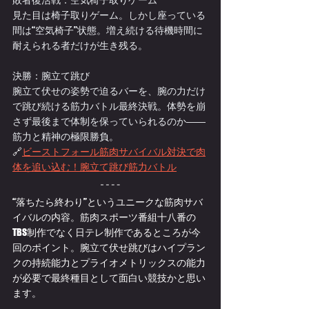
見た目は椅子取りゲーム。しかし座っている
間は“空気椅子”状態。増え続ける待機時間に
耐えられる者だけが生き残る。
決勝：腕立て跳び
腕立て伏せの姿勢で迫るバーを、腕の力だけ
で跳び続ける筋力バトル最終決戦。体勢を崩
さず最後まで体制を保っていられるのか――
筋力と精神の極限勝負。
🔗
ビーストフォール筋肉サバイバル対決で肉
体を追い込む！腕立て跳び筋力バトル
“落ちたら終わり”というユニークな筋肉サバ
イバルの内容。筋肉スポーツ番組十八番の
TBS制作でなく日テレ制作であるところが今
回のポイント。腕立て伏せ跳びはハイプラン
クの持続能力とプライオメトリックスの能力
が必要で最終種目として面白い競技かと思い
ます。