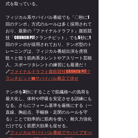
式を取っている。
フィジカル系サバイバル番組でも「〇秒に1
回のテンポ」方式のルールは多く採用されて
おり、最新の『ファイナルドラフト』腹筋競
技「CRUNCH PITクランチピット」でも5秒に1
回のテンポが採用されており、テンポ型のト
レーニングは、フィジカル番組出演を虎視
眈々と狙う筋肉系タレントやアスリート芸能
人、スポーツタレントの練習にも最適だ！
🔗
ファイナルドラフト腹筋競技CRUNCH PITク
ランチピットvsサバイバル腕立て伏せ
テンポを3秒にすることで筋繊維への負荷を
最大化し、体幹や呼吸を安定させる訓練にも
なる。さらにフォーム基準を厳格にする（一
直線、胸起点、手幅狭・足閉のルールを守
る）ことで効率的に筋肉を使い、耐久力強化
だけでなく筋肥大効果も促せる。
🔗
フィジカルサバイバル番組でサバイブすべ