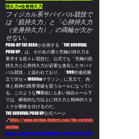
持久力×全身持久力
フィジカル系サバイバル競技で
は「筋持久力」と「心肺持久力
（全身持久力）」の両輪が欠か
せない。
PUSH-UP THE HEROが企画する「THE SURVIVAL 
PUSH UP」は、その名の通り究極の持久力を
要求する筋トレ競技だ。公式でも「究極の筋
持久力と心肺持久力が必要な進化したサバイ
バル競技」と謳われており、「999秒連続腕
立て伏せ＝10000mマラソン」に見立て、肉
体と精神の限界突破を競うルールになってい
る。このようなTV番組にも多い独自ルール下
では、瞬発的な力以上に持久力と精神的スタ
ミナが勝敗を分けるのだ。
THE SURVIVAL PUSH UP公式ページ
🔗
https://
www.pushup-thehero.com/the-survival-
pushup
https://youtu.be/2QJ1EulRktk?si=fFlzo3z2Yj-P191_