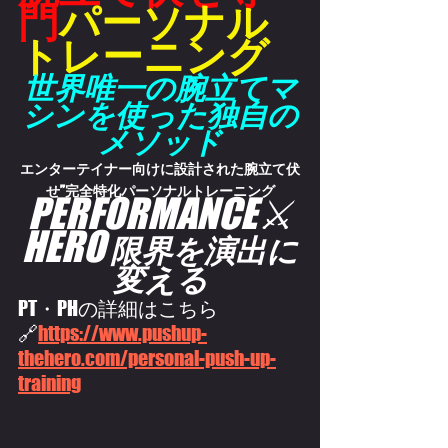
門
パーソナル
トレーニング
世界唯一の腕立てマ
シンを使った独自の
メソッド
エンターテイナー向けに設計された腕立て伏
せ”完全特化パーソナルトレーニング
PERFORMANCE⚔️
HERO
限界を演出に
変える
PT・PHの詳細はこちら
🔗
https://
www.pushup-
thehero.com/personal-push-up-
training