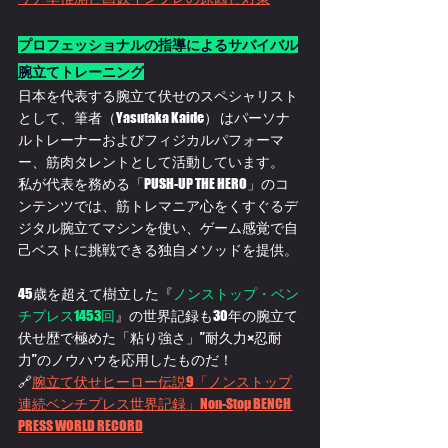
プロフェッショナルの指導によるサバイバル
腕立てトレーニング
日本を代表する腕立て伏せのスペシャリスト
として、筆者（Yasutaka Kaide） はパーソナ
ルトレーナーおよびフィジカルパフォーマ
ー、筋肉タレントとして活動しています。
私が代表を務める「PUSH-UP THE HERO」のコ
ンテンツでは、筋トレマニア心をくすぐるデ
ジタル腕立てマシンを使い、ゲーム感覚で自
己ベストに挑戦できる独自メソッドを提供。
45歳を超えて樹立した『
ノンストップ・ベン
チプレス1453回
』の世界記録も30年の腕立て
伏せ歴で極めた「粘り強さ」”耐久力×忍耐
力”のノウハウを応用したものだ！
🔗
腕立て伏せヒーロー伝説9「ノンストップ
連続ベンチプレス世界記録」Non-Stop BENCH 
PRESS WORLD RECORD