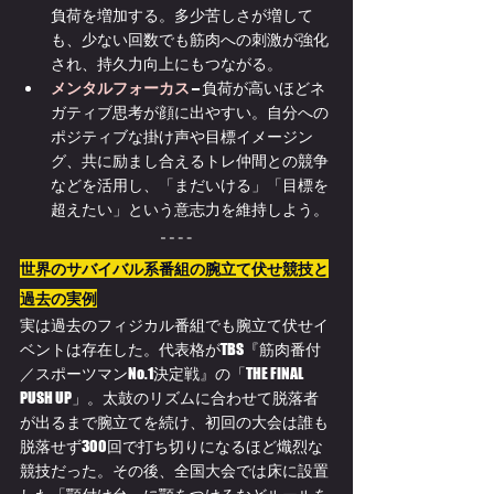
負荷を増加する。多少苦しさが増して
も、少ない回数でも筋肉への刺激が強化
され、持久力向上にもつながる。
メンタルフォーカス
 – 負荷が高いほどネ
ガティブ思考が顔に出やすい。自分への
ポジティブな掛け声や目標イメージン
グ、共に励まし合えるトレ仲間との競争
などを活用し、「まだいける」「目標を
超えたい」という意志力を維持しよう。
世界のサバイバル系番組の腕立て伏せ競技と
過去の実例
実は過去のフィジカル番組でも腕立て伏せイ
ベントは存在した。代表格がTBS『筋肉番付
／スポーツマンNo.1決定戦』の「THE FINAL 
PUSH UP」。太鼓のリズムに合わせて脱落者
が出るまで腕立てを続け、初回の大会は誰も
脱落せず300回で打ち切りになるほど熾烈な
競技だった。その後、全国大会では床に設置