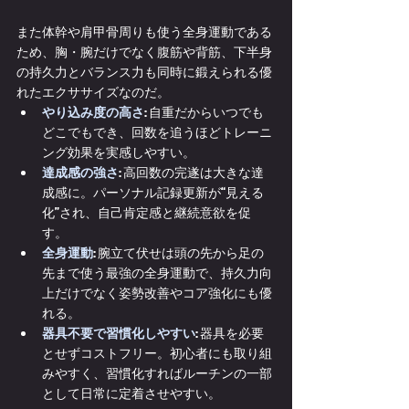
また体幹や肩甲骨周りも使う全身運動である
ため、胸・腕だけでなく腹筋や背筋、下半身
の持久力とバランス力も同時に鍛えられる優
れたエクササイズなのだ。
やり込み度の高さ
: 自重だからいつでも
どこでもでき、回数を追うほどトレーニ
ング効果を実感しやすい。
達成感の強さ
: 高回数の完遂は大きな達
成感に。パーソナル記録更新が“見える
化”され、自己肯定感と継続意欲を促
す。
全身運動
: 腕立て伏せは頭の先から足の
先まで使う最強の全身運動で、持久力向
上だけでなく姿勢改善やコア強化にも優
れる。
器具不要で習慣化しやすい
: 器具を必要
とせずコストフリー。初心者にも取り組
みやすく、習慣化すればルーチンの一部
として日常に定着させやすい。