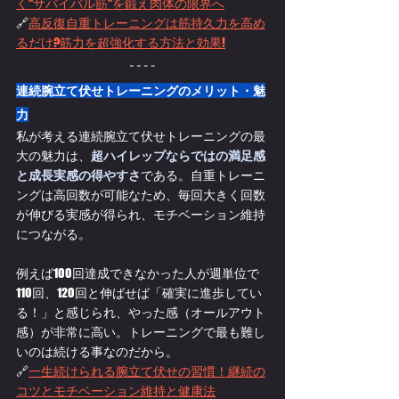
く"サバイバル筋"を鍛え肉体の限界へ
🔗
高反復自重トレーニングは筋持久力を高め
るだけ?筋力を超強化する方法と効果!
連続腕立て伏せトレーニングのメリット・魅
力
私が考える連続腕立て伏せトレーニングの最
大の魅力は、
超ハイレップならではの満足感
と成長実感の得やすさ
である。自重トレーニ
ングは高回数が可能なため、毎回大きく回数
が伸びる実感が得られ、モチベーション維持
につながる。
例えば100回達成できなかった人が週単位で
110回、120回と伸ばせば「確実に進歩してい
る！」と感じられ、やった感（オールアウト
感）が非常に高い。トレーニングで最も難し
いのは続ける事なのだから。
🔗
一生続けられる腕立て伏せの習慣！継続の
コツとモチベーション維持と健康法