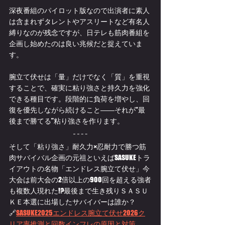
深夜番組のパイロット版なので出演者に素人
は含まれずタレントやアスリートなど有名人
縛りなのが残念ですが、日テレも筋肉番組を
企画し始めたのは良い兆候だと捉えていま
す。
腕立て伏せは「量」だけでなく「質」を重視
することで、確実に粘り強さと持久力を強化
できる種目です。段階的に負荷を増やし、回
復を優先しながら続けること――それが“最
後まで勝てる”粘り強さを作ります。
そして「粘り強さ」耐久力×忍耐力で勝つ
筋
肉サバイバル企画の元祖といえば
SASUKEトラ
イアウトの名物「エンドレス腕立て伏せ」今
大会は前大会の2倍以上の900回を超える強者
も複数人現れた!?最後まで生き残りＳＡＳＵ
ＫＥ本選に出場したサバイバーは誰か？
🔗
SASUKE2025エンドレス腕立て伏せ2026ク
リア率推測と回数インフレの原因と対策