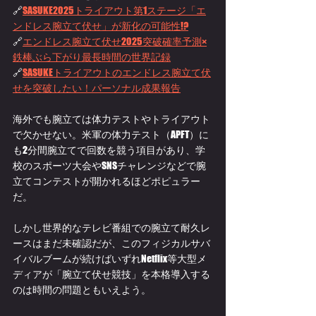
🔗
SASUKE2025トライアウト第1ステージ「エ
ンドレス腕立て伏せ」が新化の可能性!?
🔗
エンドレス腕立て伏せ2025突破確率予測×
鉄棒ぶら下がり最長時間の世界記録
🔗
SASUKEトライアウトのエンドレス腕立て伏
せを突破したい！パーソナル成果報告
海外でも腕立ては体力テストやトライアウト
で欠かせない。米軍の体力テスト（APFT）に
も2分間腕立てで回数を競う項目があり、学
校のスポーツ大会やSNSチャレンジなどで腕
立てコンテストが開かれるほどポピュラー
だ。
しかし世界的なテレビ番組での腕立て耐久レ
ースはまだ未確認だが、このフィジカルサバ
イバルブームが続けばいずれNetflix等大型メ
ディアが「腕立て伏せ競技」を本格導入する
のは時間の問題ともいえよう。