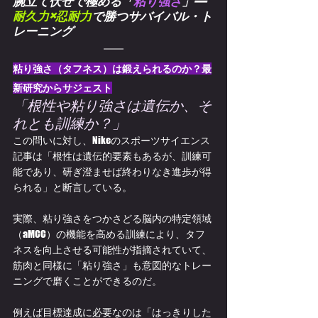
腕立て伏せで極める「
粘り強さ
」—
耐久力×忍耐力
で勝つサバイバル・ト
レーニング
粘り強さ（タフネス）は鍛えられるのか？最
新研究からサジェスト
「根性や粘り強さは遺伝か、そ
れとも訓練か？」
この問いに対し、Nikeのスポーツサイエンス
記事は「根性は遺伝的要素もあるが、訓練可
能であり、研ぎ澄ませば終わりなき進歩が得
られる」と断言している。
実際、粘り強さをつかさどる脳内の特定領域
（aMCC）の機能を高める訓練により、タフ
ネスを向上させる可能性が指摘されていて、
筋肉と同様に「粘り強さ」も意図的なトレー
ニングで磨くことができるのだ。
例えば目標達成に必要なのは「はっきりした