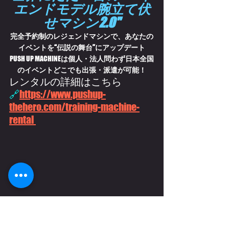
エンドモデル腕立て伏
せマシン2.0"
完全予約制のレジェンドマシンで、あなたの
イベントを“伝説の舞台”にアップデート
PUSH UP MACHINE
は個人・法人問わず日本全国
のイベントどこでも出張・派遣が可能！
レンタルの詳細はこちら
🔗
https://www.pushup-
thehero.com/training-machine-
rental 
HERO
-
CASTING