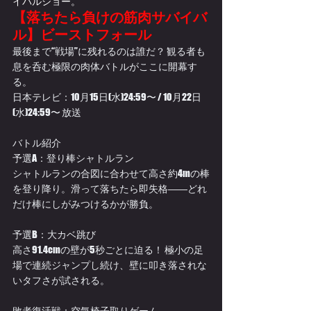
イバルショー。
【落ちたら負けの筋肉サバイバ
ル】ビーストフォール 
最後まで“戦場”に残れるのは誰だ？ 観る者も
息を呑む極限の肉体バトルがここに開幕す
る。
日本テレビ：10月15日(水)24:59〜 / 10月22日
(水)24:59〜 放送
バトル紹介
予選A：登り棒シャトルラン
シャトルランの合図に合わせて高さ約4mの棒
を登り降り。滑って落ちたら即失格――どれ
だけ棒にしがみつけるかが勝負。
予選B：大カベ跳び
高さ91.4cmの壁が5秒ごとに迫る！ 極小の足
場で連続ジャンプし続け、壁に叩き落されな
いタフさが試される。
敗者復活戦：空気椅子取りゲーム