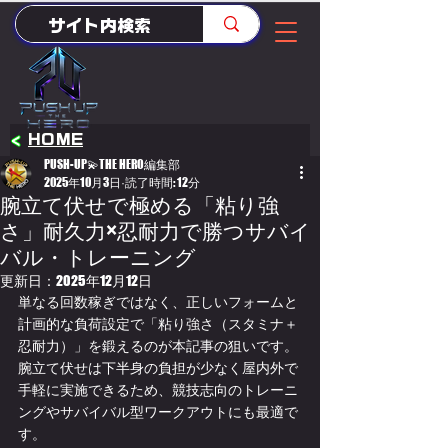
<
HOME
PUSH-UP💫THE HERO編集部
2025年10月3日
読了時間: 12分
腕立て伏せで極める「粘り強
さ」耐久力×忍耐力で勝つサバイ
バル・トレーニング
更新日：
2025年12月12日
単なる回数稼ぎではなく、正しいフォームと
計画的な負荷設定で「粘り強さ（スタミナ＋
忍耐力）」を鍛えるのが本記事の狙いです。
腕立て伏せは下半身の負担が少なく屋内外で
手軽に実施できるため、競技志向のトレーニ
ングやサバイバル型ワークアウトにも最適で
す。