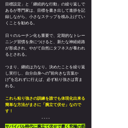
目標設定」と「継続的な行動」の繰り返しで
あるが専門家は、目標を書き出して進捗を記
録しながら、小さなステップを積み上げてい
くことを勧める。
日々のルーチン化も重要で、定期的なトレー
ニング習慣を身につけると、新たな神経経路
が形成され、やがて自然にタフネスが養われ
るとされる。
つまり、継続は力なり。決めたことを繰り返
し実行し、自分自身への“前向きな言葉か
け”を忘れずに行えば、必ず粘り強さは育ま
れる。
これら粘り強さの訓練を誰でも体現化出来る
簡単な方法がまさに「腕立て伏せ」なので
す！
サバイバル時代に腕立て伏せで磨く究極の筋