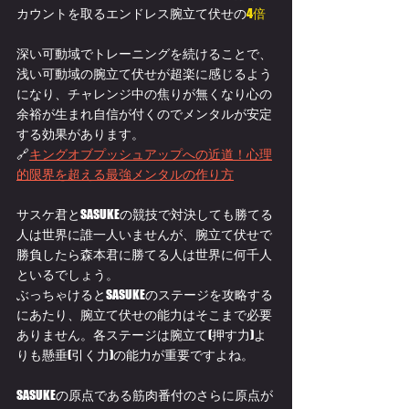
カウントを取るエンドレス腕立て伏せの
4倍
深い可動域でトレーニングを続けることで、
浅い可動域の腕立て伏せが超楽に感じるよう
になり、チャレンジ中の焦りが無くなり心の
余裕が生まれ自信が付くのでメンタルが安定
する効果があります。
🔗
キングオブプッシュアップへの近道！心理
的限界を超える最強メンタルの作り方
サスケ君とSASUKEの競技で対決しても勝てる
人は世界に誰一人いませんが、腕立て伏せで
勝負したら森本君に勝てる人は世界に何千人
といるでしょう。
ぶっちゃけるとSASUKEのステージを攻略する
にあたり、腕立て伏せの能力はそこまで必要
ありません。各ステージは腕立て(押す力)よ
りも懸垂(引く力)の能力が重要ですよね。
SASUKEの原点である筋肉番付のさらに原点が