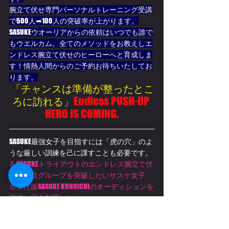
腕立て伏せ専門パーソナルトレーニング受講
で500人➡100人の突破率が上がります。
SASUKEウオーリアからの依頼はいつでも誰で
もウエルカム。全てのメソッドをお教えしエ
ンドレス腕立て伏せのヒーローへと育成しま
す！情熱人間からのご予約お待ちいたしてお
ります。
「チャンスは準備が整ったとこ
Endless PUSH-UP 
ろに訪れる」
HERO IS COMING.
SASUKE最強女子を目指すには「虎の穴」のよ
うな厳しい訓練を己に課すことも必要です。
💪SASUKEトライアウトのエンドレス腕立て伏
せの女性グループを突破したいサスケ女子
💪女性版SASUKE KUNOICHIのオーディションを
突破し完全制覇したい
腕立て伏せ専門パーソナルトレーニングは女
性でも安心して受講出来る女性向けプログラ