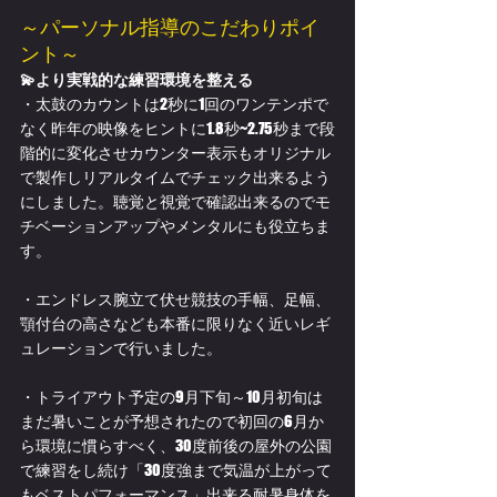
～パーソナル指導のこだわりポイ
ント～
💫より実戦的な練習環境を整える
・太鼓のカウントは2秒に1回のワンテンポで
なく昨年の映像をヒントに1.8秒~2.75秒まで段
階的に変化させカウンター表示もオリジナル
で製作しリアルタイムでチェック出来るよう
にしました。聴覚と視覚で確認出来るのでモ
チベーションアップやメンタルにも役立ちま
す。
・エンドレス腕立て伏せ競技の手幅、足幅、
顎付台の高さなども本番に限りなく近いレギ
ュレーションで行いました。
・トライアウト予定の9月下旬～10月初旬は
まだ暑いことが予想されたので初回の6月か
ら環境に慣らすべく、30度前後の屋外の公園
で練習をし続け「30度強まで気温が上がって
もベストパフォーマンス」出来る耐暑身体を