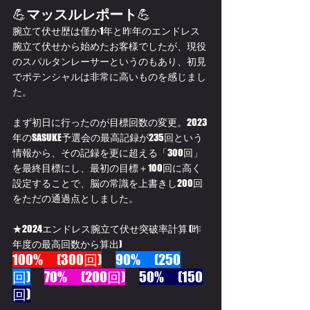
💪
マッスルレポート
💪
腕立て伏せ歴は僅か1年と昨年のエンドレス
腕立て伏せから始めたお客様でしたが、現役
のスパルタンレーサーというのもあり、初見
でポテンシャルは非常に高いものを感じまし
た。
まず初日に行ったのが目標回数の変更。2023
年のSASUKE予選会の最高記録が235回という
情報から、その記録を更に超える「300回」
を最終目標にし、最初の目標＋100回に高く
設定することで、脳の常識を上書きし200回
をただの通過点としました。
★2024エンドレス腕立て伏せ突破率計算 (昨
年度の最高回数から算出)
100%　(300回)
90%　(250
回)
70%　(200回)
50%　(150
回)