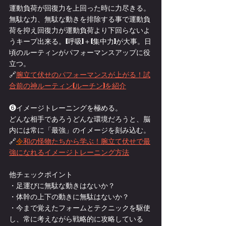
運動負荷が回復力を上回った時に力尽きる。
無駄な力、無駄な動きを排除する事で運動負
荷を抑え回復力が運動負荷より下回らないよ
うキープ出来る。[呼吸]＋[集中力]が大事。日
頃のルーティンがパフォーマンスアップに役
立つ。
🔗
腕立て伏せのパフォーマンスが上がる！試
合前の神ルーティン(ルーチン)を紹介
❻イメージトレーニングを極める。
どんな相手であろうどんな環境だろうと、脳
内には常に「最強」のイメージを刻み込む。
🔗
令
和の怪物たちから学ぶ！腕立て伏せで最
強になれるイメージトレーニング方法
他チェックポイント
・足運びに無駄な動きはないか？
・体幹の上下の動きに無駄はないか？
・今まで覚えたフォームとテクニックを駆使
し、常に考えながら戦略的に攻略している