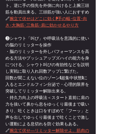
ト。逆に手の指先を外側に向けると上腕三頭
筋を動員出来る。三頭筋が強い人におすすめ
🔗
腕立て伏せはどこに効く?手の幅･位置･向
き･大胸筋･三角筋･肩に効かせるやり方
❸シャウト「叫び」や呼吸法を意識的に使い
の脳のリミッターを操作
・脳のリミッターを外しパフォーマンスを高
める方法やプッシュアップズハイの能力を身
につける、シャウト叫びの有効性などを説明
し実戦に取り入れ回数アップに繋げた。
回数が聞こえない位のゾーン(超集中状態)に
入るとエンドルフィン分泌で・心理的限界を
突破してリミッター解除出来る。
・持久力向上の呼吸法＜スタート直前に肩の
力を抜いて鼻から息をゆっくり最後まで吸い
きり、吐くときは口をすぼめて「フーッ」と
声を出してゆっくり最後まで吐くことで激し
い運動による息切れを防ぐ効果もある。
🔗
腕立て伏せ―リミッター解除せよ、筋肉の