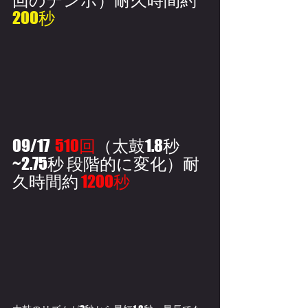
200秒
09/17  
510回
（太鼓1.8秒
~2.75秒 段階的に変化）
耐
久時間約 
1200秒