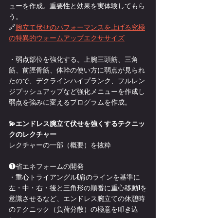
ューを作成。重要性と効果を実体験してもら
う。
🔗
腕立て伏せのパフォーマンスを上げる究極
の特異的ウォームアップエクササイズ
・弱点部位を強化する。上腕三頭筋、三角
筋、前脛骨筋、体幹の使い方に弱点が見られ
たので、デクラインハイプランク、フルレン
ジプッシュアップなど強化メニューを作成し
弱点を強みに変えるプログラムを作成。
💫エンドレス腕立て伏せを強くするテクニッ
クのレクチャー
レクチャーの一部（概要）を抜粋
❶省エネフォームの開発
・重心トライアングル(肩のラインを基準に
左・中・右・後と三角形の順番に重心移動)を
意識させるなど、エンドレス腕立ての休憩時
のテクニック（負荷分散）の極意を叩き込