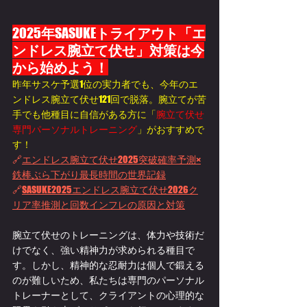
2025
年
SASUKE
トライアウト「エ
ンドレス腕立て伏せ」対策は今
から始めよう！
昨年サスケ予選1位の実力者でも、今年のエ
ンドレス腕立て伏せ121回で脱落。腕立てが苦
手でも他種目に自信がある方に「
腕立て伏せ
専門パーソナルトレーニング
」がおすすめで
す！
🔗
エンドレス腕立て伏せ2025突破確率予測×
鉄棒ぶら下がり最長時間の世界記録
🔗
SASUKE2025エンドレス腕立て伏せ2026ク
リア率推測と回数インフレの原因と対策
腕立て伏せのトレーニングは、体力や技術だ
けでなく、強い精神力が求められる種目で
す。しかし、精神的な忍耐力は個人で鍛える
のが難しいため、私たちは専門のパーソナル
トレーナーとして、クライアントの心理的な