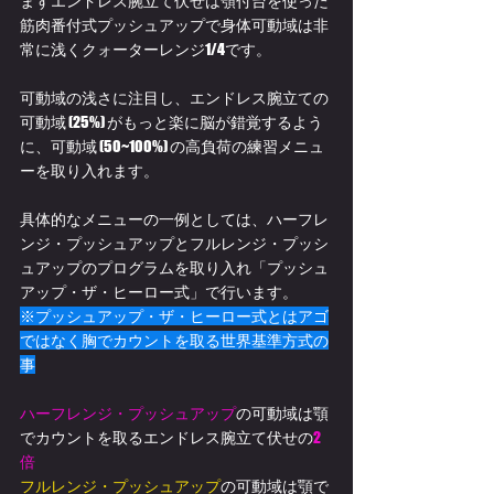
まずエンドレス腕立て伏せは顎付台を使った
筋肉番付式プッシュアップで身体可動域は非
常に浅くクォーターレンジ1/4です。
可動域の浅さに注目し、エンドレス腕立ての
可動域 (25%) がもっと楽に脳が錯覚するよう
に、可動域 (50~100%) の高負荷の練習メニュ
ーを取り入れます。
具体的なメニューの一例としては、ハーフレ
ンジ・プッシュアップとフルレンジ・プッシ
ュアップのプログラムを取り入れ「プッシュ
アップ・ザ・ヒーロー式」で行います。
※プッシュアップ・ザ・ヒーロー式とはアゴ
ではなく胸でカウントを取る世界基準方式の
事
ハーフレンジ・プッシュアップ
の可動域は顎
でカウントを取るエンドレス腕立て伏せの
2
倍
フルレンジ・プッシュアップ
の可動域は顎で