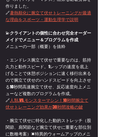
作りました。
🔗
暑熱順化に腕立て伏せトレーニングが最適
な理由をスポーツ・運動生理学で説明
💫
クライアントの個性に合わせ完全オーダー
メイドでメニュー＆プログラムを作成
メニューの一部（概要）を抜粋
・エンドレス腕立て伏せで重要なのは、筋持
久力と動作スピード。1レップの速度を底上
げることで休憩ポジションに速く移行出来る
ので腕立て伏せのハンドスピードを向上させ
る10秒間高速腕立て伏せ、反応速度向上メニ
ューなど複数のプログラムを作成。
🔗
人類.VS.モンスターマシン！10秒間腕立て
伏せトレーニング効果が30秒間攻略の鍵
・腕立て伏せに特化した動的ストレッチ（股
関節、肩関節など腕立て伏せに重要な部位別
に数種考案）✖特異的ウォームアップのメニ