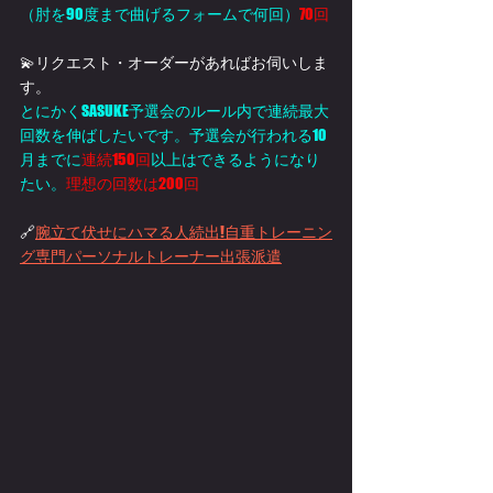
（肘を90度まで曲げるフォームで何回）
70回
💫リクエスト・オーダーがあればお伺いしま
す。
とにかくSASUKE予選会のルール内で連続最大
回数を伸ばしたいです。予選会が行われる10
月までに
連続150回
以上はできるようになり
たい。
理想の回数は200回
🔗
腕立て伏せにハマる人続出!自重トレーニン
グ専門パーソナルトレーナー出張派遣