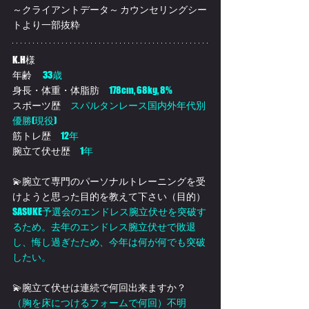
～クライアントデータ～ カウンセリングシー
トより一部抜粋
K.H様
年齢 　
33歳
身長・体重・体脂肪　
178cm, 68kg, 8%
スポーツ歴　
スパルタンレース国内外年代別
優勝(現役)
筋トレ歴　
12年
腕立て伏せ歴　
1年
💫腕立て専門のパーソナルトレーニングを受
けようと思った目的を教えて下さい（目的）
SASUKE予選会のエンドレス腕立伏せを突破す
るため。去年のエンドレス腕立伏せで敗退
し、悔し過ぎたため、今年は何が何でも突破
したい。
💫腕立て伏せは連続で何回出来ますか？
（胸を床につけるフォームで何回）不明