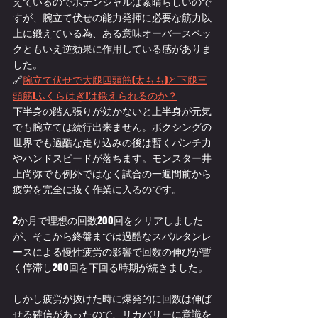
えているのでポテンシャルは素晴らしいので
すが、腕立て伏せの能力発揮に必要な筋力以
上に鍛えている為、ある意味オーバースペッ
クともいえ逆効果に作用している感がありま
した。
🔗
腕立て伏せで大腿四頭筋(太もも)と下腿三
頭筋(ふくらはぎ)は鍛えられるのか？
下半身の踏ん張りが効かないと上半身が元気
でも腕立ては続行出来ません。ボクシングの
世界でも過酷な走り込みの後は暫くパンチ力
やハンドスピードが落ちます。モンスター井
上尚弥でも例外ではなく試合の一週間前から
疲労を完全に抜く作業に入るのです。
2か月で理想の回数200回をクリアしました
が、そこから終盤までは過酷なスパルタンレ
ースによる慢性疲労の影響で回数の伸びが暫
く停滞し200回を下回る時期が続きました。
しかし疲労が抜けた時に爆発的に回数は伸ば
せる確信があったので、リカバリーに意識を