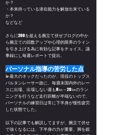
か？
・本来持っている潜在能力を解放出来ている
か？
などなど
さらに200を超える腕立て伏せブログの中か
ら腕立ての回数アップや心理的限界のライン
を引き上げる為に有効な記事をチョイス。議
事録にし毎週レポートで提出。
パーソナル指導の苦労した点
💫最大のネックだったのが、現役のトップス
パルタンレーサー故に、毎週末国内外のレー
スに出場、出場しない週も8㎞～20㎞のラン
ニングを行うなど走行距離が半端ないので、
パーソナルの練習日は常に下半身が慢性疲労
した状態でした。
以下の記事でも解説してますが、腕立て伏せ
で強くなるには、下半身の力が重要。脚を鍛