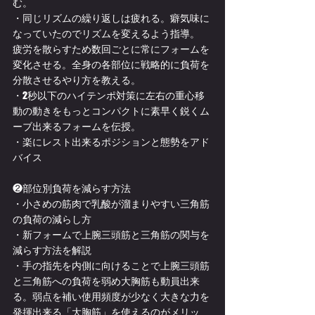
む。
・同じリズムの繰り返しは疲れる。癖気味に
なっていたのでリズムを変えるよう指導。
疲労を散らすため数回ごとに常にフォームを
変化させる。全身の各部位に戦略的に負荷を
分散させるやり方を教える。
・2秒以下のハイテンポ対策に左右の重心移
動の動きをもっとコンパクトに素早く鋭くム
ーブ出来るフォームを伝授。
・楽にレスト出来るポジションと態勢をアド
バイス
❷部位別負荷を減らす方法
・小さめの筋肉で乳酸が溜まりやすい三角筋
の負荷の減らし方
・新フォームで上腕三頭筋と三角筋の関与を
減らす方法を解説
・手の指先を内側に向けることで上腕三頭筋
と三角筋への負荷を弱め大胸筋も動員出来
る。弱点を補い使用頻度が少なく大きな力を
発揮出来る「大胸筋」を使えるのがメリッ