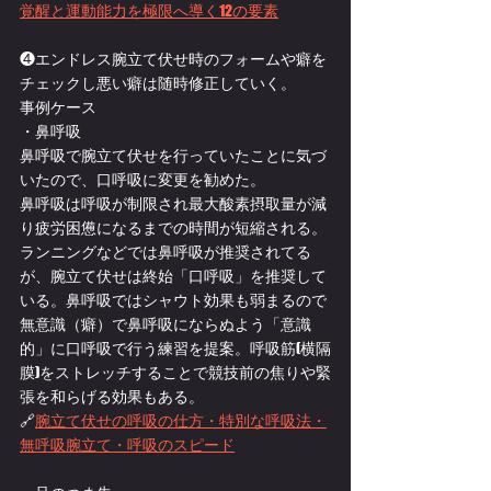
覚醒と運動能力を極限へ導く12の要素
❹エンドレス腕立て伏せ時のフォームや癖を
チェックし悪い癖は随時修正していく。
事例ケース
・鼻呼吸
鼻呼吸で腕立て伏せを行っていたことに気づ
いたので、口呼吸に変更を勧めた。
鼻呼吸は呼吸が制限され最大酸素摂取量が減
り疲労困憊になるまでの時間が短縮される。
ランニングなどでは鼻呼吸が推奨されてる
が、腕立て伏せは終始「口呼吸」を推奨して
いる。鼻呼吸ではシャウト効果も弱まるので
無意識（癖）で鼻呼吸にならぬよう「意識
的」に口呼吸で行う練習を提案。呼吸筋(横隔
膜)をストレッチすることで競技前の焦りや緊
張を和らげる効果もある。
🔗
腕立て伏せの呼吸の仕方・特別な呼吸法・
無呼吸腕立て・呼吸のスピード