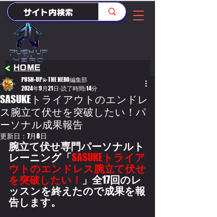
<
HOME
PUSH-UP💫THE HERO編集部
2024年9月21日
読了時間: 14分
SASUKEトライアウトのエンドレ
ス腕立て伏せを突破したい！パ
ーソナル成果報告
更新日：
7月8日
腕立て伏せ専門パーソナルト
レーニング「
SASUKE
トライア
ウトのエンドレス腕立て伏せ
を突破したい！
」全
17
回のレ
ッスンを終えたので成果を報
告します。