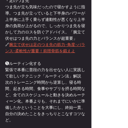
・足のつま先
つま先が立ち気味だったので寝かすように指
導。つま先が立っていると下半身のパワーが
上半身に上手く乗らず連動性が悪くなり上半
身の負荷が上がるので、しっかりつま先を寝
かして力のロスを防ぐアドバイス。「腕立て
伏せはつま先の力とバランスが超重要」
🔗
腕立て伏せは足のつま先の筋力･角度･バラ
ンス･柔軟性が重要！前脛骨筋を鍛えよ
❺ルーティン化する
緊張で本番に普段の力を出せない人に実践し
て欲しいテクニック「ルーティン法」解説
次のトレーニング時間から逆算し、寝る時
間、起きる時間、食事やサプリを摂る時間な
ど、全てのスケジュールと動きを決めルーテ
ィーン化。本番よりも、それまでにいかに準
備したかということを大事にし、終始一貫、
自分の決めたことをきっちりとこなすコツな
ど。