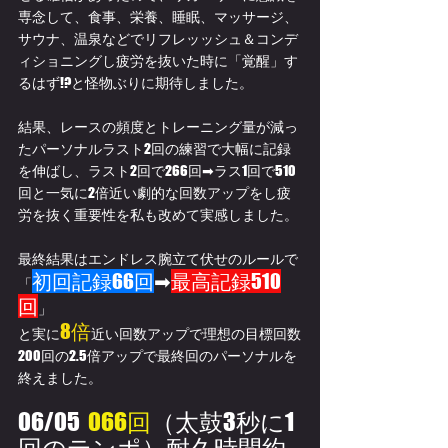
専念して、食事、栄養、睡眠、マッサージ、
サウナ、温泉などでリフレッッシュ＆コンデ
ィショニングし疲労を抜いた時に「覚醒」す
るはず!?と怪物ぶりに期待しました。
結果、レースの頻度とトレーニング量が減っ
たパーソナルラスト2回の練習で大幅に記録
を伸ばし、ラスト2回で266回➡ラス1回で510
回と一気に2倍近い劇的な回数アップをし疲
労を抜く重要性を私も改めて実感しました。
最終結果はエンドレス腕立て伏せのルールで
初回記録66回
➡
最高記録510
「
回
」
8倍
と実に
近い回数アップで理想の目標回数
200回の2.5倍アップで最終回のパーソナルを
終えました。
06/05  
066回
（太鼓3秒に1
回のテンポ）
耐久時間約 