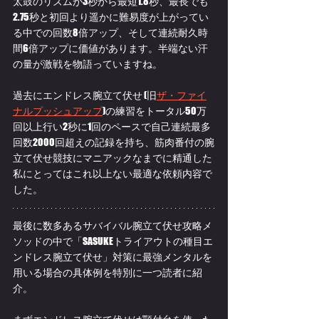
太鼓のリズムが3秒から最短1.8秒、最長でも
2.75秒と初回より遥かに難易度が上がってい
る中での回数8倍アップ、そして連続耐久時
間6倍アップに価値があります。半端ない汗
の量が激戦を物語っていますね。
過去にエンドレス腕立て伏せ (旧
ザ・ファイ
ナルプッシュアップ
)の練習をトータル50万
回以上行い2秒に1回のペースで自己連続最多
回数2000回超えの記録を持ち、筋肉番付の腕
立て伏せ競技にマニアックなまでに精通した
私にとってはこれ以上ない最適な依頼内容で
した。
最後に数多あるサバイバル腕立て伏せ攻略メ
ソッドの中で「SASUKEトライアウトの種目エ
ンドレス腕立て伏せ」対策に最強メンタルを
用いる場合の具体例を特別に一つ読者に紹
介。