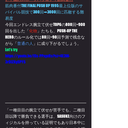
筋肉番付THE FINAL PUSH UP 1995最上位版のサ
バイバル競技で300回➡3000回に匹敵する難
易度
今回エンドレス腕立て伏せTOP6の800回~900
回を出した「
化物
」たちも、PUSH-UP THE 
HEROのルール化では80回~90回予測で残念な
がら「
普通の人
」に成り下がるでしょう。
Let's try
https://youtu.be/ISs-PPxyvRs?si=4E3W-
3rDlZXySPY5
「一種目目の腕立て伏せが苦手でも、二種目
目以降で勝負できる選手は、SASUKE向けのフ
ィジカルを持っている証明でもあり日本中に