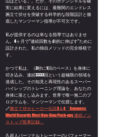
山ほどいる」。だが、そのポテンシャルを確
実に結果に変えるには、最難関のエンドレス
腕立て伏せを突破する科学的な段階設計と徹
底したマンツーマン指導が不可欠です。
私が提供するのは単なる指導ではありませ
ん。4ヶ月で“連続回数を劇的に伸ばす”ために
設計された、私の独自メソッドの完全移植で
す。
かつて私は、（3秒に1回のペース）を身体に
叩き込み、連続3333回という超極限の領域を
達成した。その知見と再現性のあるスーパー
ハイレップのトレーニング理論を、あなたの
身体に落とし込みます。世界で唯一無二のプ
ログラムを、マンツーマンで伝授します。
🔗
腕立て伏せヒーロー伝説3＆4「Guinness 
World Records Most Non-Stop Push-ups 連続ノン
ストップ世界記録」
💪超人パーソナルトレーナーのパフォーマー