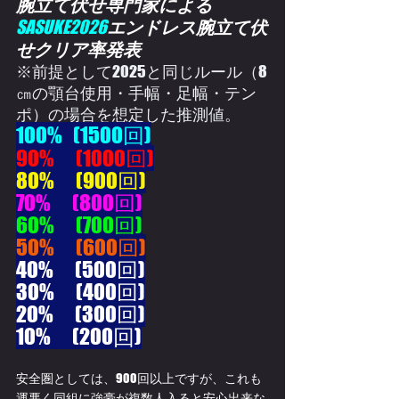
腕立て伏せ専門家による
SASUKE2026
エンドレス腕立て伏
せクリア率発表
※前提として2025と同じルール（8
㎝の顎台使用・手幅・足幅・テン
ポ）の場合を想定した推測値。
100%   (1500回)
90%　(1000回)
80%　(900回)
70%　(800回)
60%　(700回)
50%　(600回)
40%　(500回)
30%　(400回)
20%　(300回)
10%　(200回)
安全圏としては、900回以上ですが、これも
運悪く同組に強豪が複数人入ると安心出来な