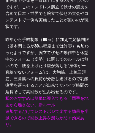
ま先まで身体を一直線」にするのが正しいの
ですが、このエンドレス腕立て伏せの競技を
含めて日本・世界でも腕立て伏せの大会やコ
ンテストで一例も実施したことが無いのが現
状です。
昨年から手幅制限（80㎝）に加えて足幅制限
（基本閉じるが30㎝程度までは許容）も加わ
ったようですが、腕立て伏せの動作中と休憩
中のフォーム（姿勢）に関してのルールは無
いので、腰を上げたり腹が落ちる”身体が一
直線でないフォーム”は、大胸筋、上腕三頭
筋、三角筋への負荷が分散し逃げるので乳酸
疲労を遅らせることが出来てサバイブ時間の
延長そして高回数が生み出せるのです。
私のおすすめは簡単に導入できる「両手を地
面から離さない」新ルール
追加するだけでレストポジで楽する効果を半
減できるので回数上昇を幾らか防ぐ効果あ
り。