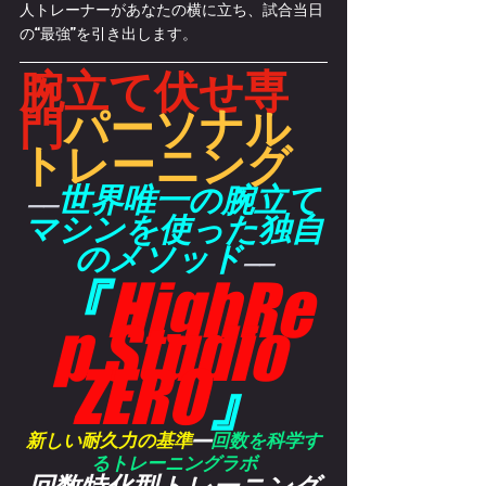
人トレーナーがあなたの横に立ち、試合当日
の“最強”を引き出します。
腕立て伏せ専
門
パーソナル
トレーニング
世界唯一の腕立て
——
マシンを使った独自
のメソッド
——
『
HighRe
p Studio 
ZERO
』
新しい耐久力の基準
—
回数を科学す
るトレーニングラボ
回数特化型トレーニング