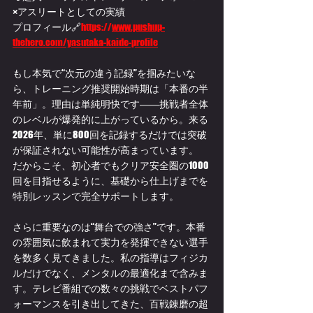
×アスリートとしての実績
プロフィール🔗
https://
www.pushup-
thehero.com/yasutaka-kaide-profile
もし本気で“次元の違う記録”を掴みたいな
ら、トレーニング推奨開始時期は「本番の半
年前」。理由は単純明快です――挑戦者全体
のレベルが爆発的に上がっているから。来る
2026年、単に800回を記録するだけでは突破
が保証されない可能性が高まっています。
だからこそ、初心者でもクリア安全圏の1000
回を目指せるように、基礎から仕上げまでを
特別レッスンで完全サポートします。
さらに重要なのは“舞台での強さ”です。本番
の雰囲気に飲まれて実力を発揮できない選手
を数多く見てきました。私の指導はフィジカ
ルだけでなく、メンタルの最適化まで含みま
す。テレビ番組での数々の挑戦でベストパフ
ォーマンスを引き出してきた、百戦錬磨の超