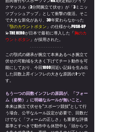
筋肉番付やスポーツマンNo.1決定戦のクイッ
クマッスル（3分間腕立て伏せ）が「3ミニッ
ツプッシュアップ」として衝撃の復活。
そこ
で大きな新化があり、
30年変わらなかった
「
顎のカウントボタン
」の仕様からPUSH-UP
💫THE HEROが日本で最初に導入した「
胸のカ
ウントボタン
」が採用された。
この顎式の継承が腕立て本来あるべき腕立て
伏せの可動域を大きく下げてチート動作を可
能にしており、今回1000回近い記録を生み出
した回数上昇インフレの大きな原因の1つで
す。
もう一つの回数インフレの原因が、「フォー
ム（姿勢）」に明確なルールが無いこと。
本来は腕立て伏せを”スポーツ競技”として行
う場合、公平なルール設定が必要で、回数だ
けでなく「フォームの正しさ」も重要な評価
基準とすべきで動作中も休憩中も「頭からつ