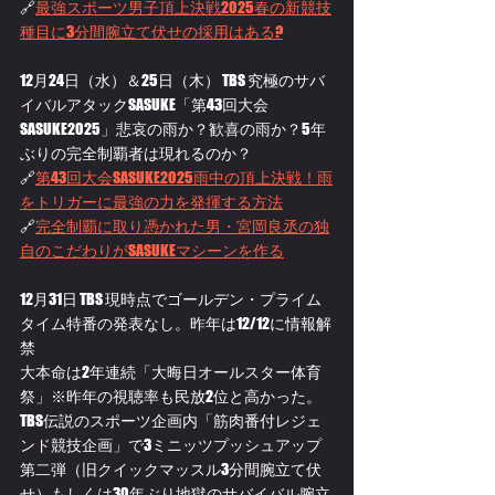
🔗
最強スポーツ男子頂上決戦2025春の新競技
種目に3分間腕立て伏せの採用はある?
12月24日（水）＆25日（木） TBS 究極のサバ
イバルアタックSASUKE「第43回大会 
SASUKE2025」
悲哀の雨か？
歓喜の雨か？5年
ぶりの完全制覇者は現れるのか？
🔗
第43回大会SASUKE2025雨中の頂上決戦！雨
をトリガーに最強の力を発揮する方法
🔗
完全制覇に取り憑かれた男・宮岡良丞の独
自のこだわりがSASUKEマシーンを作る
12月31日 TBS 現時点でゴールデン・プライム
タイム特番の発表なし。昨年は12/12に情報解
禁
大本命は2年連続「大晦日オールスター体育
祭」※昨年の視聴率も民放2位と高かった。
TBS伝説のスポーツ企画内「筋肉番付レジェ
ンド競技企画」で
3ミニッツプッシュアップ
第二弾（旧クイックマッスル3分間腕立て伏
せ）
もしくは30年ぶり地獄の
サバイバル腕立