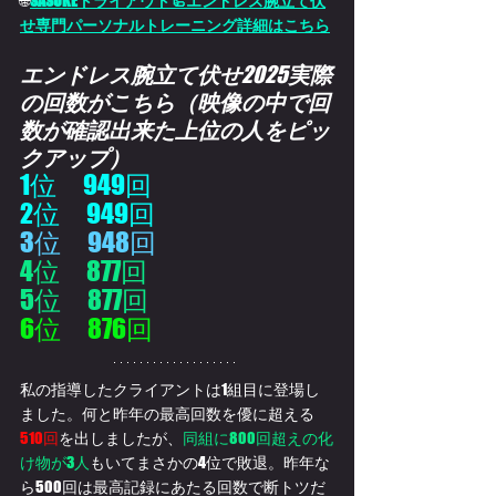
🌐
SASUKEトライアウト🦾エンドレス腕立て伏
せ専門パーソナルトレーニング詳細はこちら
エンドレス腕立て伏せ
2025
実際
の回数がこちら（映像の中で回
数が確認出来た上位の人をピッ
クアップ）
1位　949回
2位　949回
3位　948回
4位　877回
5位　877回
6位　876回
私の指導したクライアントは1組目に登場し
ました。何と昨年の最高回数を優に超える
510回
を出しましたが、
同組に800回超えの化
け物が3人
もいてまさかの4位で敗退。昨年な
ら500回は最高記録にあたる回数で断トツだ