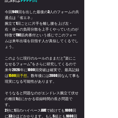
今回949回を出した最後の3人のフォームの共
通点は「省エネ」
腕立て1回ごとに片手を離し腰を上げ左・
右・後への負荷分散を上手くやっていたのが
特徴でTHE筋肉番付という感じでこのフォー
ムは来年出場を目指す人が真似してくるでし
ょう。
このように現行のルールのままだと”楽にこ
なせるフォーム”をさらに研究してくるので
来年2026年に1000回突破は確実で、最高記録
は
1500回予想
。数年後には2000回なんて事も
現実になる可能性があります。
そうなると問題なのがエンドレス腕立て伏せ
の種目1組にかかる収録時間の長さ問題で
す。
2秒に1回のハイペースAVEで続けても1000回
に33分ほどかかります。もし5組とも1000回