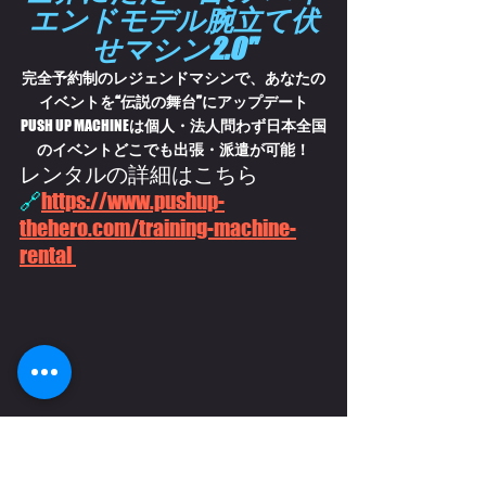
エンドモデル腕立て伏
せマシン2.0"
完全予約制のレジェンドマシンで、あなたの
イベントを“伝説の舞台”にアップデート
PUSH UP MACHINE
は個人・法人問わず日本全国
のイベントどこでも出張・派遣が可能！
レンタルの詳細はこちら
🔗
https://www.pushup-
thehero.com/training-machine-
rental 
HERO
-
CASTING