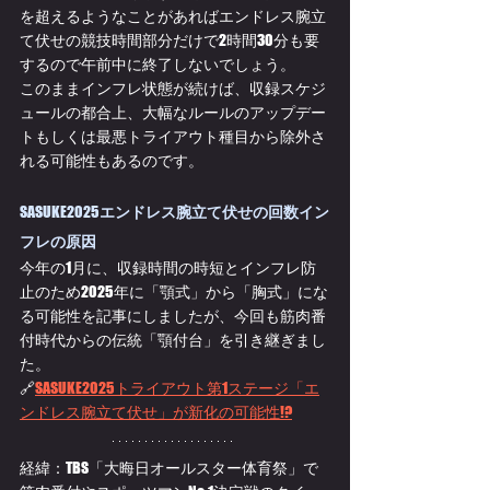
を超えるようなことがあればエンドレス腕立
て伏せの競技時間部分だけで2時間30分も要
するので午前中に終了しないでしょう。
このままインフレ状態が続けば、収録スケジ
ュールの都合上、大幅なルールのアップデー
トもしくは最悪トライアウト種目から除外さ
れる可能性もあるのです。
SASUKE2025
エンドレス腕立て伏せの回数イン
フレの原因
今年の1月に、収録時間の時短とインフレ防
止のため2025年に「顎式」から「胸式」にな
る可能性を記事にしましたが、今回も筋肉番
付時代からの伝統「顎付台」を引き継ぎまし
た。
🔗
SASUKE2025トライアウト第1ステージ「エ
ンドレス腕立て伏せ」が新化の可能性!?
経緯：TBS「大晦日オールスター体育祭」で