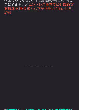
へ上げるしかない。群雄割拠の時代が、今こ
こに始まる。
🔗
エンドレス腕立て伏せ2025突
破確率予測×鉄棒ぶら下がり最長時間の世界
記録