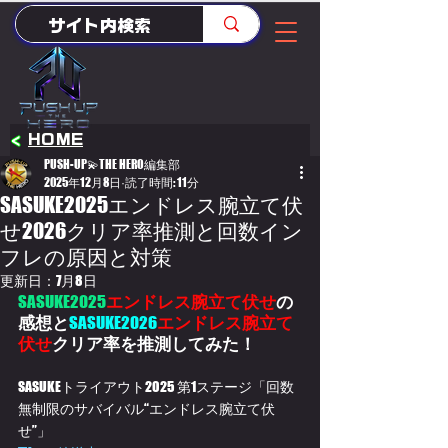
<
HOME
PUSH-UP💫THE HERO編集部
2025年12月8日
読了時間: 11分
SASUKE2025エンドレス腕立て伏
せ2026クリア率推測と回数イン
フレの原因と対策
更新日：
7月8日
SASUKE2025
エンドレス腕立て伏せ
の
感想と
SASUKE2026
エンドレス腕立て
伏せ
クリア率を推測してみた！
SASUKEトライアウト2025 第1ステージ「
回数
無制限のサバイバル“エンドレス腕立て伏
せ”」