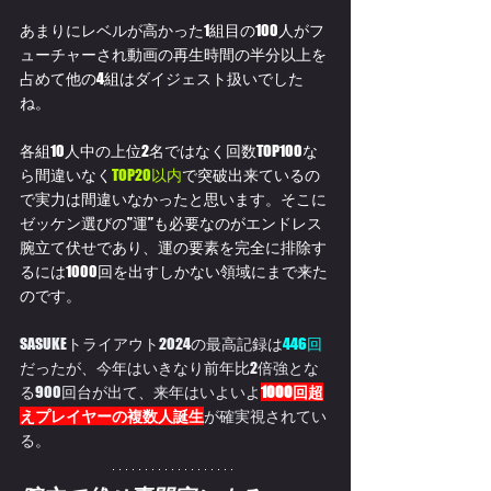
あまりにレベルが高かった1組目の100人がフ
ューチャーされ動画の再生時間の半分以上を
占めて他の4組はダイジェスト扱いでした
ね。
各組10人中の上位2名ではなく回数TOP100な
ら間違いなく
TOP20以内
で突破出来ているの
で実力は間違いなかったと思います。そこに
ゼッケン選びの”運”も必要なのがエンドレス
腕立て伏せであり、運の要素を完全に排除す
るには1000回を出すしかない領域にまで来た
のです。
SASUKEトライアウト2024の最高記録は
446回
だったが、今年はいきなり前年比2倍強とな
る900回台が出て、来年はいよいよ
1000回超
えプレイヤーの複数人誕生
が確実視されてい
る。