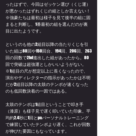
ったはずで、今回はゼッケン選び（くじ運）
が悪かったはずれくじの組としか言えない！
※強豪たちは最初は様子を見て後半の組に固
まると判断し、1番最初の組を選んだのが裏
目に出たようです。
というのも他の2組目以降の当たりくじを引
いた組は80回や150回台、194回、206回、263
回の回数で2hd進出した組があったから。80
回で突破は超強運としかいいようがない。
※1組目の尺が想定以上に長くなったので、
演出やディレクターの指示があったかは不明
だが2組目以降の太鼓のテンポが速くなった
のも低回数決着の一因ではある。
太鼓のテンポは1組目ということで叩き手
（漆原）も様子見で遅く叩いていた印象。平
均約2.4秒に1回とpaパーソナルトレーニング
で練習していたテンポより遅く、これが回数
が伸びた要因にもなっています。