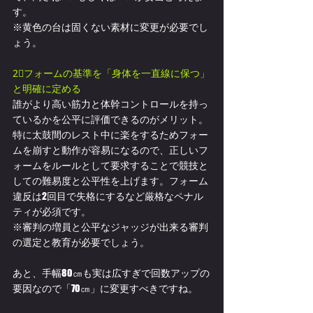
す。
※黄色の台は固くない素材に変更が必要でし
ょう。
2⃣フォームの基準を「身体を一直線に保つ」
と明確に定める
誰がより高い筋力と体幹コントロールを持っ
ているかを公平に評価できるのがメリット。
特に太鼓間のレスト中に楽をするためフォー
ムを崩すと動作が容易になるので、正しいフ
ォームをルールとして要求することで競技と
しての難易度と公平性を上げます。フォーム
違反は2回目で失格にするなど厳格なペナル
ティが必須です。
※審判の増員と公平なジャッジが出来る審判
の選定と教育が必要でしょう。
あと、手幅80㎝も実は広すぎで回数アップの
要因なので「70㎝」に変更すべきですね。