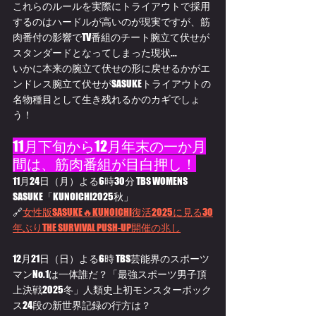
これらのルールを実際にトライアウトで採用
するのはハードルが高いのが現実ですが、筋
肉番付の影響でTV番組のチート腕立て伏せが
スタンダードとなってしまった現状...
いかに本来の腕立て伏せの形に戻せるかがエ
ンドレス腕立て伏せがSASUKEトライアウトの
名物種目として生き残れるかのカギでしょ
う！
11月下旬から12月年末の一か月
間は、筋肉番組が目白押し！
11月24日（月）よる6時30分 TBS WOMENS 
SASUKE「KUNOICHI2025秋」
🔗
女性版SASUKE🔥KUNOICHI復活2025に見る30
年ぶりTHE SURVIVAL PUSH-UP開催の兆し
12月21日（日）よる6時 TBS芸能界のスポーツ
マンNo.1は一体誰だ？「最強スポーツ男子頂
上決戦2025冬」人類史上初モンスターボック
ス24段の新世界記録の行方は？