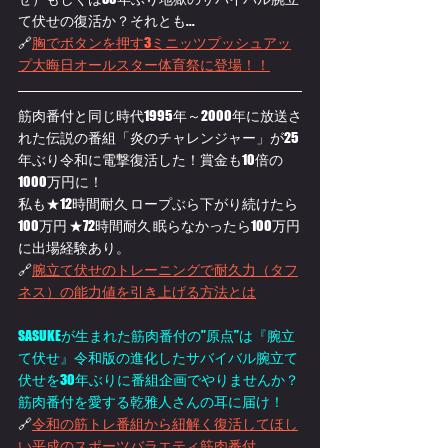
て伏せ
の復活か？それとも...
🔗
胸でボタンを押す3ミニッツプッシュアッ
プ大晦日オールスター体育祭に登場！
！
筋肉番付と同じ時代1995年～2000年に放送さ
れた伝説の番組「炎のチャレンジャー」が25
年ぶり令和に電撃復活した！賞金も10倍の
1000万円に！
私も★12時間耐久 ロープぶら下がり続けたら
100万円 ★72時間耐久 眠らなかったら100万円
に出場経験あり。
🔗
腕立て伏せのトレーニングで耐久力（タフ
ネス）の能力値を引き上げる方法とは
SASUKEが生まれた筋肉番付の”原点”は『腕立
て伏せ』令和版の進化したサバイバル腕立て
伏せを30年ぶりに番組企画でやりませんか？
筋肉番付を愛する乾雅人さんの耳に届け！
🔗
令和の筋トレ番組から紐解く復活してほし
い平成のスポーツバラエティ筋肉番付