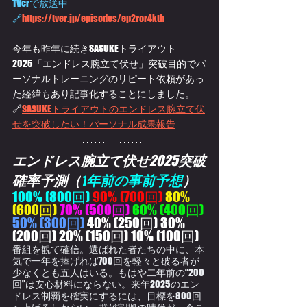
TVerで放送中
🔗
https://tver.jp/episodes/ep2ror4kth
今年も昨年に続きSASUKEトライアウト
2025「エンドレス腕立て伏せ」突破目的でパ
ーソナルトレーニングのリピート依頼があっ
た経緯もあり記事化することにしました。
🔗
SASUKEトライアウトのエンドレス腕立て伏
せを突破したい！パーソナル成果報告
エンドレス腕立て伏せ
2025
突破
確率予測（
1
年前の
事前予想
）
100% (800回) 
90% (700回) 
80% 
(600回) 
70% (500回) 
60% (400回)
50% (300回)
 40% (250回) 30% 
(200回) 20% (150回) 10% (100回)
番組を観て確信。選ばれた者たちの中に、本
気で一年を捧げれば700回を軽々と破る者が
少なくとも五人はいる。もはや二年前の“200
回”は安心材料にならない。来年2025のエン
ドレス制覇を確実にするには、目標を800回