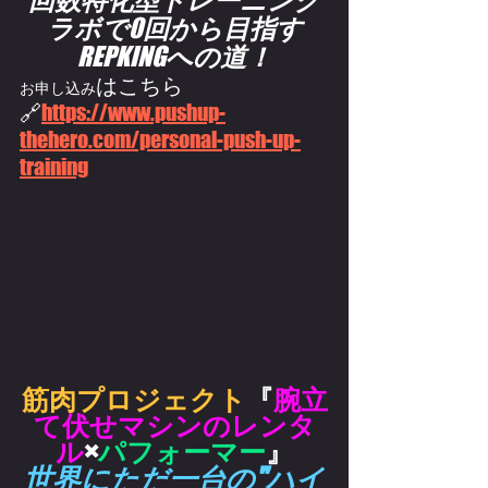
ラボで
0
回から目指す
REPKING
への道！
はこちら
お申し込み
🔗
https://
www.pushup-
thehero.com/personal-push-up-
training
筋肉プロジェクト
『
腕立
て伏せマシンのレンタ
ル
×
パフォーマー
』
世界にただ一台の"
ハイ