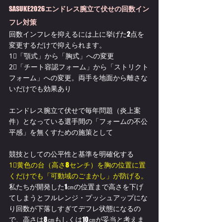
SASUKE2026
エンドレス腕立て伏せの回数イン
フレ対策
回数インフレを抑えるには上に挙げた2点を
変更するだけで抑えられます。
1⃣「顎式」から「胸式」への変更
2⃣「チート容認フォーム」から「ストリクト
フォーム」への変更。両手を地面から離さな
いだけでも効果あり
エンドレス腕立て伏せで毎年問題（炎上案
件）となっている選手間の「フォームの不公
平感」を無くすための施策として
競技としての公平性と基準を明確化する
1⃣黄色の台（高さ8センチ）を
胸の位置に置
くだけでも「可動域のごまかし」が防げる。
私たちが開発した1㎝の位置まで高さを下げ
てしまうとフルレンジ・プッシュアップにな
り回数が下落しすぎてデフレ状態になるの
で、高さは8㎝もしくは10㎝が妥当と考えま