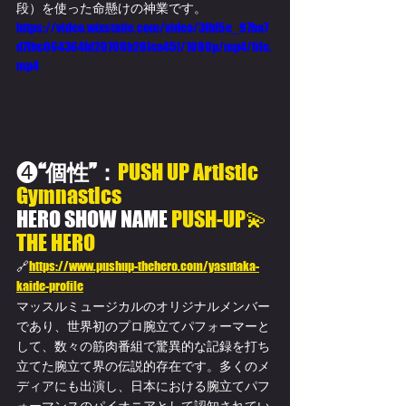
段）を使った命懸けの神業です。
https://video.wixstatic.com/video/3fbf5e_97ba7
d7fbc064364bf20708b28fea45f/1080p/mp4/file.
mp4
❹
“個性”：
PUSH UP Artistic 
Gymnastics
HERO SHOW NAME 
PUSH-UP💫
THE HERO
🔗
https://www.pushup-thehero.com/yasutaka-
kaide-profile
マッスルミュージカルのオリジナルメンバー
であり、世界初のプロ腕立てパフォーマーと
して、数々の筋肉番組で驚異的な記録を打ち
立てた腕立て界の伝説的存在です。多くのメ
ディアにも出演し、日本における腕立てパフ
ォーマンスのパイオニアとして認知されてい