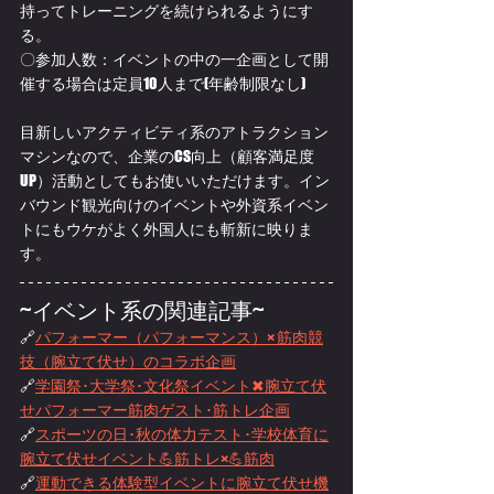
持ってトレーニングを続けられるようにす
る。
〇参加人数：イベントの中の一企画として開
催する場合は定員10人まで(年齢制限なし)
目新しいアクティビティ系のアトラクション
マシンなので、企業のCS向上（顧客満足度
UP）活動としてもお使いいただけます。イン
バウンド観光向けのイベントや外資系イベン
トにもウケがよく外国人にも斬新に映りま
す。
~イベント系の関連記事~
🔗
パフォーマー（パフォーマンス）× 筋肉競
技（腕立て伏せ）のコラボ企画
🔗
学園祭･大学祭･文化祭イベント✖腕立て伏
せパフォーマー筋肉ゲスト･筋トレ企画
🔗
スポーツの日･秋の体力テスト･学校体育に
腕立て伏せイベント💪筋トレ×💪筋肉
🔗
運動できる体験型イベントに腕立て伏せ機