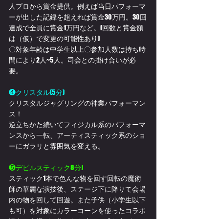
人プロから賞金提供。例えば当日パフォーマ
ーが出した記録を超えれば賞金30万円。30回
達成で全員に賞金1万円など。(回数と賞金額
は（仮）で変更の可能性あり)
〇対象年齢は中学生以上〇参加人数は持ち時
間により2人~5人。司会との掛け合いが必
要。
❹クリスタル(5分)
クリスタルジャグリングの神業パフォーマン
ス！
逆立ちかた続いてフィジカル系のパフォーマ
ンスから一転、アーティスティック系のショ
ーにガラリと雰囲気を変える。
❺デビルスティック8分)
スティック1本で色んな物を回す回転の魔術
師の華麗な演技後、ステージ下に降りて会場
内の物を回して回遊。また子供（小学生以下
も可）を対象にカラーコーンを使ったコラボ