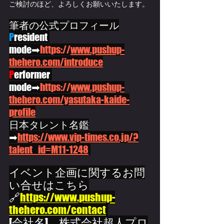
ご検討のほど、よろしくお願いいたします。
筆者の公式プロフィール
P
resident 
mode➡
https://
www.pushup-
thehero.com/introduce
P
erformer 
mode➡
https://
www.pushup-
thehero.com/yasutaka-kaide-
profile
日本タレント名鑑
➡
https://www.vip-times.co.jp/?
talent_id=M11-1248
イベント企画に関するお問
い合せはこちら
🔗
https://www.pushup-
thehero.com/contact
[会社名]　株式会社超人プロ