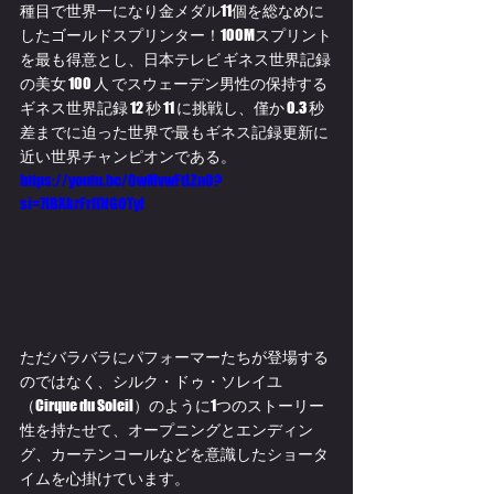
種目で世界一になり金メダル11個を総なめに
したゴールドスプリンター！100Mスプリント
を最も得意とし、日本テレビ ギネス世界記録
の美女 100 人 でスウェーデン男性の保持する
ギネス世界記録 12 秒 11 に挑戦し、僅か 0.3 秒
差までに迫った世界で最もギネス記録更新に
近い世界チャンピオンである。
https://youtu.be/0wMvwFtLZn0?
si=7IBXkrFrIfNGOTyl
ただバラバラにパフォーマーたちが登場する
のではなく、シルク・ドゥ・ソレイユ
（Cirque du Soleil）のように1つのストーリー
性を持たせて、オープニングとエンディン
グ、カーテンコールなどを意識したショータ
イムを心掛けています。