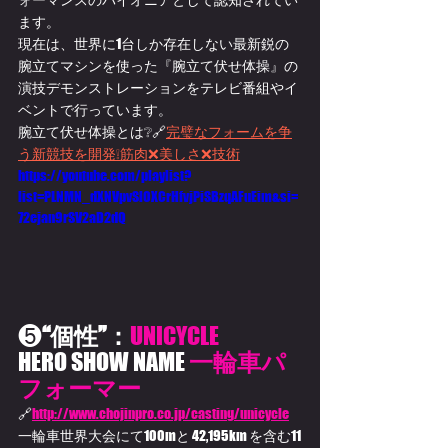
ます。
現在は、世界に1台しか存在しない最新鋭の
腕立てマシンを使った『腕立て伏せ体操』の
演技デモンストレーションをテレビ番組やイ
ベントで行っています。
腕立て伏せ体操とは❔🔗
完璧なフォームを争
う新競技を開発❕筋肉❌美しさ❌技術
https://youtube.com/playlist?
list=PLNMN_dXNVpvSlOXCrHfvjPiSBzqAFuEim&si=
72ejan9rSV2aD2dQ
❺
“個性”：
UNICYCLE
HERO SHOW NAME 
一輪車パ
フォーマー
🔗
http://www.chojinpro.co.jp/casting/unicycle
一輪車世界大会にて100mと 42,195km を含む11