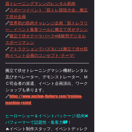
器トレーニングマシンのレンタル筋肉
🔗
スポーツイベント「筋トレ競技大会」腕立
て伏せ企画
🔗
世界初の筋肉チャレンジ企画「筋トレラリ
ー」イベント集客ツールに腕立て伏せマシン
🔗
腕立て伏せテーマパーク×体験型デジタル
スポーツマシン
🔗
アトラクションでバズるには腕立て伏せ筋
肉イベント企画のコンセプト･テーマ❕
腕立て伏せトレーニングマシン機材レンタル
及びオペレーター、デモンストレーター、Ｍ
Ｃ司会者の派遣、イベント企画演出、ワーク
ショップも承ります。
🔗
https://www.pushup-thehero.com/training-
machine-rental 
ヒーローショー＆イベントパッケージ❕筋肉❌
パフォーマーで話題性・集客力UP！
🔥イベント制作スタッフ、イベントディレク