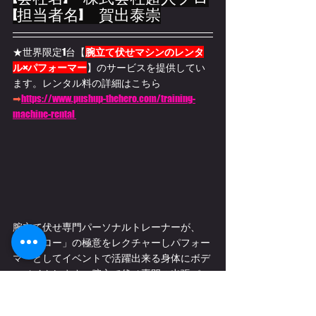
[担当者名]　賀出泰崇
★世界限定1台【
腕立て伏せマシンのレンタ
ル×パフォーマー
】のサービスを提供してい
ます。
レンタル料の詳細はこちら
➡
https://www.pushup-thehero.com/training-
machine-rental 
腕立て伏せ専門パーソナルトレーナーが、
「ヒーロー」の極意をレクチャーしパフォー
マーとしてイベントで活躍出来る身体にボデ
ィメイクします。腕立て伏せ専門の出張パー
ソナルトレーニングの詳細はこちら
➡
https://www.pushup-thehero.com/personal-