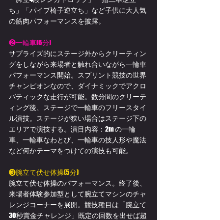
ち」「パイプ椅子逆立ち」など子供に大人気
の筋肉パフォーマンスを披露。
❷一輪車(5分)
サプライズ的にステージ外からクリーティン
グをしながら来場者と触れ合いながら一輪車
パフォーマンス開始。スプリント競技の世界
チャンピオンなので、ダイナミックでアクロ
バティックな走行が可能。数分間のクリーテ
ィング後、ステージで一輪車のフリースタイ
ル演技。ステージが狭い場合はステージ下の
エリアで演技する。演目内容：2m の一輪
車、一輪車なわとび、一輪車の技人形や魔法
など何かテーマをつけての演技も可能。
❸腕立て伏せ体操(5分)
腕立て伏せ体操のパフォーマンス。終了後、
来場者体験参加型として腕立てマシンのチャ
レンジコーナーを展開。競技種目は「腕立て
30秒賞金チャレンジ」既定の回数を出せば超