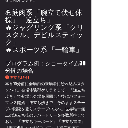
💪筋肉系 「腕立て伏せ体
操」「逆立ち」
🔥ジャグリング系 「クリ
スタル、デビルスティッ
ク」
🔥スポーツ系 「一輪車」
プログラム例：ショータイム30
分間の場合
❶逆立ち(7分)
本番10分前に会場内の来場者に紛れ込みスタ
ンバイ。会場体験型ゲリラとして、「逆立ち
歩き」で登場し会場を周回した後にパフォー
マンス開始。逆立ち歩きで、そのままステー
ジの階段を登りステージ中央へ。世界唯一無
二の逆立ち技のレパートリーを多数所持して
おり、「逆立ちキーボード」「逆立ち書道」
「脚立4段レンガドロップ」「指二本逆立