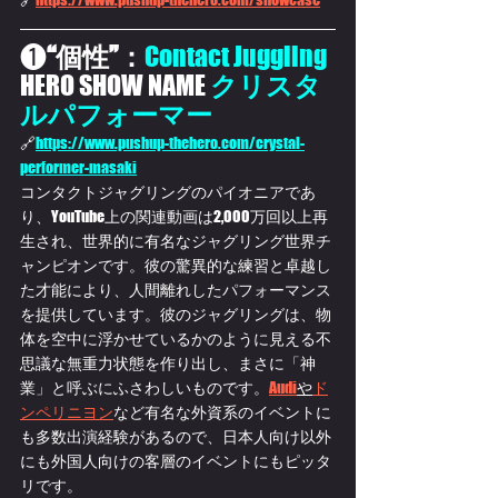
❶
“個性”：
Contact Juggling
HERO SHOW NAME 
クリスタ
ルパフォーマー
🔗
https://www.pushup-thehero.com/crystal-
performer-masaki
コンタクトジャグリングのパイオニアであ
り、YouTube上の関連動画は2,000万回以上再
生され、世界的に有名なジャグリング世界チ
ャンピオンです。彼の驚異的な練習と卓越し
た才能により、人間離れしたパフォーマンス
を提供しています。彼のジャグリングは、物
体を空中に浮かせているかのように見える不
思議な無重力状態を作り出し、まさに「神
業」と呼ぶにふさわしいものです。
Audi
や
ド
ンペリニヨン
など有名な外資系のイベントに
も多数出演経験があるので、日本人向け以外
にも外国人向けの客層のイベントにもピッタ
リです。