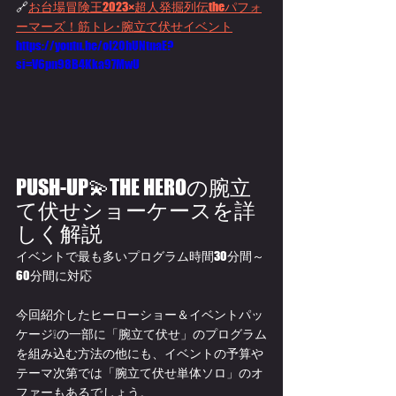
🔗
お台場冒険王2023×超人発掘列伝theパフォ
ーマーズ！筋トレ･腕立て伏せイベント
https://youtu.be/oI20hUNtnaE?
si=V6pn98B4Kka97MwU
PUSH-UP💫THE HEROの腕立
て伏せショーケースを詳
しく解説
イベントで最も多いプログラム時間30分間～
60分間に対応
今回紹介したヒーローショー＆イベントパッ
ケージ❕の一部に「腕立て伏せ」のプログラム
を組み込む方法の他にも、イベントの予算や
テーマ次第では「腕立て伏せ単体ソロ」のオ
ファーもあるでしょう。