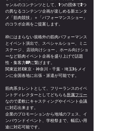
ャンルのコンテンツとして、1つの団体で2つ
の異なるコンテンツ企画が楽しめる新エンタ
メ「筋肉競技」＋「パフォーマンスショー」
のコラボ企画をご提案します。
枠にはまらない規格外の筋肉パフォーマンス
とイベント演出で、スペシャルショー、ミニ
ステージ 、店頭向けショー 、ホール向けショ
ーなど筋肉イベント企画を盛り上げで話題
性・集客力UPに繋げます。
関東近郊 (東京・神奈川・千葉・埼玉)をメイ
ンに全国各地に出張・派遣が可能です。
筋肉系タレントとして、フリーランスのイベ
ントディレクターとしてどちらも
所属フリー
なので柔軟にキャスティングやイベント会議
に対応出来ます。
企業のプロモーションから地域のフェス、イ
ンバウンドイベント、学校祭まで、幅広い用
途に対応可能です。