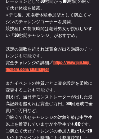
レーションとして30秒間から100秒間の腕立
て伏せ体操を披露。
⭐デモ後、来場者体験参加型として腕立てマ
シンのチャレンジコーナーを展開。
競技種目の制限時間は老若男女が挑戦しやす
い「30秒間チャレンジ」がおすすめ。
既定の回数を超えれば賞金が出る魅惑のチャ
レンジも可能です。
賞金チャレンジの詳細🔗
https://www.pushup-
thehero.com/challenger
またイベントの性質ごとに賞金設定を柔軟に
変更することも可能です。
例えば、当日デモンストレーターが出した最
高記録を超えれば賞金〇万円。30回達成で全
員に〇万円など。
〇腕立て伏せチャレンジの対象年齢は中学生
以上を推奨していますが小学生でもOKです。
〇腕立て伏せチャレンジの参加人数は1人~20
人位までイベント時間により都度決定しま