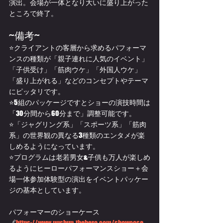
演出。会場が一体となり大いに盛り上がった
ところで終了。
~備考~
⭐クライアントの客層から求めるパフォーマ
ンスの種類が「親子連れに人気のイベント」
「子供受け」「筋肉ウケ」「外国人ウケ」
「盛り上がれる」などのコンセプトやテーマ
にピッタリです。
⭐5組のパッケージですとショーの演技時間は
「30分間から60分まで」調整可能です。
⭐「ジャグリング系」「スポーツ系」「筋肉
系」の世界観の異なる3種類のエンタメが楽
しめるようになっています。
⭐プログラムは老若男女&子供も万人が楽しめ
るようにヒーローパフォーマンスショー＋会
場一体参加体験型の演出をイベントパッケー
ジの基本としています。
パフォーマーのショーケース
🔗
https://www.pushup-thehero.com/showcase