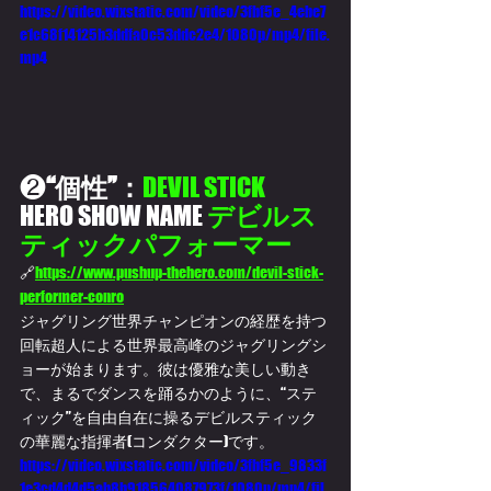
https://video.wixstatic.com/video/3fbf5e_4ebe7
e1c68f14125b3ddfa0c53ddc2e4/1080p/mp4/file.
mp4
❷
“個性”：
DEVIL STICK
HERO SHOW NAME 
デビルス
ティックパフォーマー
🔗
https://www.pushup-thehero.com/devil-stick-
performer-conro
ジャグリング世界チャンピオンの経歴を持つ
回転超人による世界最高峰のジャグリングシ
ョーが始まります。彼は優雅な美しい動き
で、まるでダンスを踊るかのように、“ステ
ィック”を自由自在に操るデビルスティック
の華麗な指揮者(コンダクター)です。
https://video.wixstatic.com/video/3fbf5e_9833f
1e3cd4d4d5ab8b918564087973f/1080p/mp4/fil