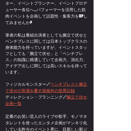
ター、イベントプランナー、イベントプロデ
ューサー各位へ...パフォーマーを活用した筋
肉イベントを企画して話題性・集客力をUPし
てみませんか?
筆者の私は番組出演者としても腕立て伏せと
ベンチプレスに関しては日本トップクラスの
身体能力を持っていますが、イベントスタッ
フとしても「腕立て伏せ」と「ベンチプレ
ス」の知識に精通していて企画力、演出力、
アイデア出しに関しては高いスキルを持って
います。
フィジカルモンスター🔗
ベンチプレスと腕立
て伏せの常識を覆す規格外の世界記録
ディレクション・プランニング🔗
腕立て伏せ
企画一覧
定番のお笑い芸人のライブや歌手、モノマネ
タレントを使ったエンタメ企画がマンネリ化
している昨今のイベント界に、目新しい新ジ