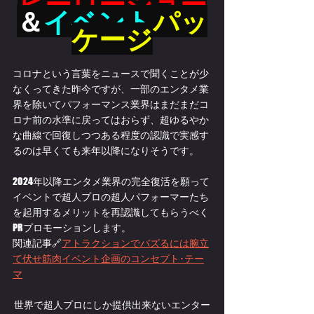
ヒーローショー
＆
イベント
パッ
ケージ
コロナという言葉をニュースで聞くことが少
なくってきた昨今ですが、一部のエンタメ業
界を除いてパフォーマンス業界はまだまだコ
ロナ前の水準に戻ってはおらず、超ゆるやか
な曲線で回復しつつある程度の認識で実感す
るのは早くても来年以降になりそうです。
2024年以降エンタメ業界の完全復活を願って
イベントで超人プロの超人パフォーマーたち
を起用するメリットを再認識してもらうべく
PRプロモーションします。
関連記事🔗
アトラクションでバズるには腕立
て伏せ筋肉イベント企画のコンセプト･テー
マ
世界で超人プロにしか提供出来ないエンター