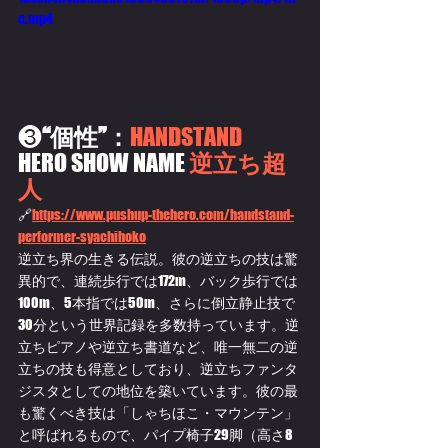
e.mp4
❸
“個性”：
HANDSTAND
HERO SHOW NAME 
逆立ち超
人
🔗
https://www.pushup-thehero.com/handstand-
performer-syachihoko
逆立ち界の生きる伝説。彼の逆立ちの技は驚
異的で、連続歩行では172m、バック歩行では
100m、5本指では50m、さらに倒立静止技で
30分という世界記録を多数持っています。逆
立ちピアノや逆立ち書道など、唯一無二の逆
立ちの技も得意としており、逆立ちファンタ
ジスタとしての地位を築いています。彼の最
も驚くべき技は「しゃちほこ・マウンテン」
と呼ばれるもので、パイプ椅子29脚（高さ8