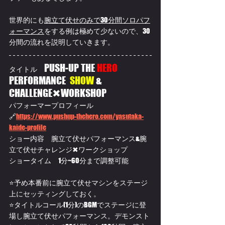
世界的にも
腕立て伏せのみで30分間ソロパフ
ォーマンス
をする例は極めて少ないので、30
分間の流れを説明していきます。
PUSH-UP THE 
HERO
タイトル　
PERFORMANCE  
SHOW 
& 
CHALLENGE✖WORKSHOP
パフォーマープロフィール
🔗
https://www.pushup-thehero.com/yasutaka-
kaide-profile
ショー内容　腕立て伏せパフォーマンス&腕
立て伏せチャレンジ✖ワークショップ
ショータイム　1分~60分まで調整可能
⭐予め本番前に腕立て伏せマシンをステージ
上にセッティングしておく。
⭐タイトルコール(1分)のBGMでステージに登
場し腕立て伏せパフォーマンス。デモンスト