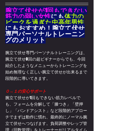
腕立て伏せが1回もできない
筋力の弱い女性
にも
体力の
ピークを過ぎた中高年男性
にもおすすめ！腕立て伏せ
専門パーソナルトレーニン
グのメリット
腕立て伏せ専門パーソナルトレーニングは、
腕立て伏せ0回の超ビギナーからでも、今回
紹介したようなメニューからトレーニングを
始め無理なく正しい腕立て伏せが出来るまで
段階的に導いてきます。
０→１の安心サポート
腕立て伏せが1回もできない筋力レベルで
も、フォームを分解して「膝つき」「壁押
し」「バンドアシスト」など段階的アプロー
チでまずは動作に慣れ、最終的にノーマル腕
立て伏せへつなげます。負荷調整やレップ管
理（回数管理）をトレーナーがリアルタイム