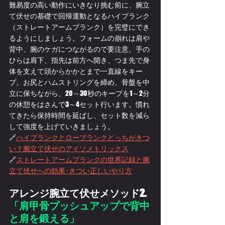
難易度の高い動作にいきなり挑む前に、腕立
て伏せの基礎で回帰運動となるハイプランク
（ストレートアームプランク）を完璧にでき
るようにしましょう。フォームの崩れは肩や
背中、腕のケガにつながるので要注意。手の
ひらは肩下、指先は前方へ開き、つま先で身
体を支えて頭からかかとまで一直線をキー
プ。お尻とハムストリングを締め、骨盤を中
立に保ちながら、20～30秒のキープを1～2分
の休憩をはさんで3～4セット行います。慣れ
てきたら保持時間を延ばし、セット数を減ら
して強度を上げていきましょう。
🔗
ハイプランクとロープランクどっちがきつ
い？腕立て伏せのアイソメトリックス
🔗
ストレートアームプランクの世界記録と腕
立て伏せへの効果･きつい正しいやり方
アレンジ腕立て伏せメソッド2. 
「
肩甲骨プッシュアップで背中
と肩を鍛える」