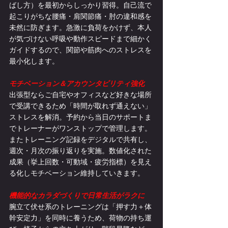
ばし方）を最初からしっかり習得。自己流で
起こりがちな腰痛・肩関節痛・肘の違和感を
未然に防ぎます。急激に負荷をかけず、本人
が気づけない呼吸や動作スピードまで細かく
ガイドするので、関節や筋肉へのストレスを
最小化します。
モチベーション＆アカウンタビリティ強化
出張型ならご自宅やオフィスなど好きな場所
で受講できるため「時間が取れず通えない」
ストレスを解消。予約から当日のサポートま
でトレーナーがワンストップで管理します。
またトレーニング記録をデジタルで共有し、
週次・月次の振り返りを実施。数値化された
成果（挙上回数・可動域・疲労指標）を見え
る化しモチベーション維持していきます。
機能的なカラダづくりで日常生活がラクに
腕立て伏せ系のトレーニングは「押す力＋体
幹安定力」を同時に養うため、荷物の持ち運