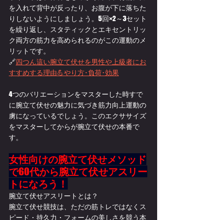
を入れて背中が反ったり、お腹が下に落ちた
りしないようにしましょう。5回×2～3セット
を繰り返し、スタティックとエキセントリッ
ク両方の筋力を高められるのがこの運動のメ
リットです。
🔗
四つん這い腕立て伏せを男性や上級者にお
すすめする理由💪やり方･負荷･効果
4つのバリエーションをマスターした時すで
に腕立て伏せの魅力に気づき筋力向上運動の
虜になっているでしょう。このエクササイズ
をマスターしてからが腕立て伏せの本番で
す。
女性向けの腕立て伏せメソッド
で
60
代から腕立て伏せアスリー
トになろう！
腕立て伏せアスリートとは？
腕立て伏せ競技は、ただの筋トレではなくス
ピード・持久力・フォームの美しさを競う本