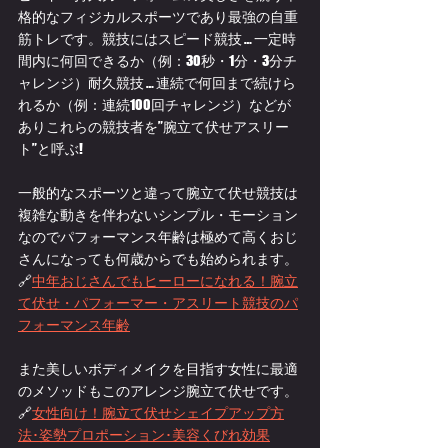
格的なフィジカルスポーツであり最強の自重
筋トレです。競技にはスピード競技 … 一定時
間内に何回できるか（例：30秒・1分・3分チ
ャレンジ）耐久競技 … 連続で何回まで続けら
れるか（例：連続100回チャレンジ）などが
あり
これらの競技者を”腕立て伏せアスリー
ト”と呼ぶ!
一般的なスポーツと違って腕立て伏せ競技は
複雑な動きを伴わないシンプル・モーション
なのでパフォーマンス年齢は極めて高くおじ
さんになっても何歳からでも始められます。
🔗
中年おじさんでもヒーローになれる！腕立
て伏せ・パフォーマー・アスリート競技のパ
フォーマンス年齢
また美しいボディメイクを目指す女性に最適
のメソッドもこのアレンジ腕立て伏せです。
🔗
女性向け！腕立て伏せシェイプアップ方
法･姿勢プロポーション･美容くびれ効果