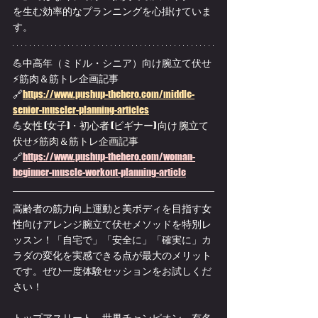
を生む効率的なプランニングを心掛けていま
す。
💪
中高年（ミドル・シニア）向け腕立て伏せ
⚡筋肉＆筋トレ企画記事
🔗
https://www.pushup-thehero.com/middle-
senior-muscler-planning-articles
💪
女性 (女子)・初心者 (ビギナー) 向け 腕立て
伏せ⚡筋肉＆筋トレ企画記事
🔗
https://
www.pushup-thehero.com/woman-
beginner-muscle-workout-planning-article
高齢者の筋力向上運動と美ボディを目指す女
性向けアレンジ腕立て伏せメソッドを特別レ
ッスン！「自宅で」「安全に」「確実に」カ
ラダの変化を実感できる点が最大のメリット
です。ぜひ一度体験セッションをお試しくだ
さい！
トップアスリート、世界チャンピオン、有名