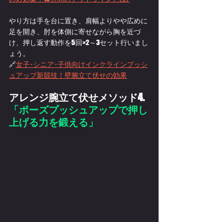
やり方は手を台に置き、肩幅よりやや広めに
足を開き、肘を体側に寄せながら胸を近づ
け、押し返す動作を5回×2～3セット行いまし
ょう。
🔗
女子･シニア･子供向けインクラインプッシ
ュアップ新競技！壁腕立て伏せの効果
アレンジ腕立て伏せメソッド4. 
「
ポーズプッシュアップで押し
上げる力を鍛える」