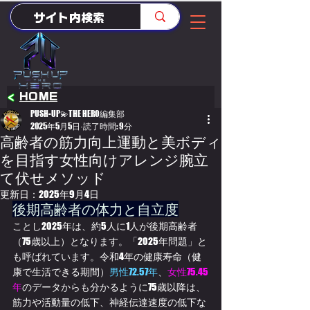
<
HOME
PUSH-UP💫THE HERO編集部
2025年5月5日
読了時間: 9分
高齢者の筋力向上運動と美ボディ
を目指す女性向けアレンジ腕立
て伏せメソッド
更新日：
2025年9月4日
後期高齢者の体力と自立度
ことし2025年は、約5人に1人が後期高齢者
（75歳以上）となります。「2025年問題」と
も呼ばれています。令和4年の健康寿命（健
康で生活できる期間）
男性72.57年
、
⼥性75.45
年
のデータからも分かるように75歳以降は、
筋力や活動量の低下、神経伝達速度の低下な