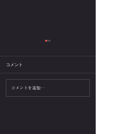
コメント
超高齢社会に50代パーソ
腕立て伏せのレ
コメントを追加…
ナル（スポーツ）トレー
ス運動は高齢者
ナーの需要が高い理由と
ニングメニュー
は！
効果的