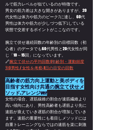
ルで筋力レベルが似ているのが特徴です。
男女の筋力差は大きな開きがありますが、20
代女性は体力や筋力のピーク⤴に達し、60代
男性は体力や筋力が少しづつ低下⤵している
状態で交差するポイントがここなのです。
腕立て伏せ連続回数の年齢別の目標回数（初
心者）のデータでも
60代男性と20代女性が同
じ「10～15回」になっています。
🔗
腕立て伏せの平均回数 (年齢別・運動頻度
別) 男性 / 女性を考察-1日の目安の回数
高齢者の筋力向上運動と美ボディを
目指す女性向け共通の腕立て伏せメ
ソッド.アレンジ
ver
女性の場合、遅筋線維の割合が速筋繊維より
高い傾向にあり、男性高齢者も遅筋より先に
速筋が衰えていき遅筋の割合が増加していき
ます。速筋の重要性にも着目しメソッドには
自重トレーニングならではの速筋を楽に刺激