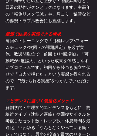
び・椅子からの立ち上がり・階段昇降など、
日常の動作がグンとラクになります。中高年
の「転倒リスク低減」や、肩こり・猫背など
の姿勢トラブル改善にも直結します。
最短で結果を実感できる構成
毎回のトレーニングで「目標レップ×フォー
ムチェック×次回への課題設定」を必ず実
施。数週間単位で「前回より○回増加」「可
動域が○度拡大」といった成果を体感しやす
いプログラムです。初回から膝つき腕立て伏
せで「自力で押せた」という実感を得られる
ので、“続けられる実感”をつかんでいただけ
ます。
エビデンスに基づく最適化メソッド
解剖学的・生理学的エビデンスをもとに、筋
線維タイプ（速筋／遅筋）や回復サイクルを
考慮したセット数・レップ数・休息時間を最
適化。いわゆる「なんとなくやっている筋ト
レ」ではなく、最小の投資で最大のリターン