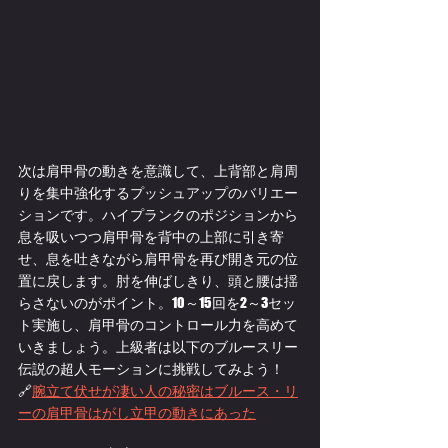
次は肩甲骨の動きを意識して、上背部と肩周
りを集中強化するプッシュアップのバリエー
ションです。ハイプランクのポジションから
息を吸いつつ肩甲骨を背中の上部に引き寄
せ、息を吐きながら肩甲骨を再び開き元の位
置に戻します。肘を伸ばしきり、頭と腰は揺
らさないのがポイント。10～15回を2～3セッ
ト実施し、肩甲骨のコントロール力を高めて
いきましょう。上級者は以下のブルースリー
伝説の超人モーションに挑戦してみよう！
🔗
腕立て伏せが凄い人の秘密はブルース・リ
ーの肩甲骨はがし立甲の動きにあった