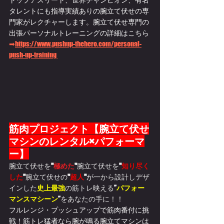
タレントにも指導実績ありの腕立て伏せの専
門家がレクチャーします。腕立て伏せ専門の
出張パーソナルトレーニングの詳細はこちら
➡
https://
www.pushup-thehero.com/personal-
push-up-training
筋肉プロジェクト【腕立て伏せ
マシンのレンタル×パフォーマ
ー】
腕立て伏せを
"
極めた
"
腕立て伏せを
"
知り尽く
した
"
腕立て伏せの
"
超人
"
が
一から設計しデザ
インした
史上最強
の筋トレ映える
”
パフォー
マンスマシーン
”
をあなたの手に！！
フルレンジ・プッシュアップで筋肉番付に挑
戦！筋トレ猛者なら腕が鳴る腕立てマシンは