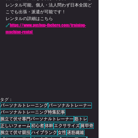
レンタル可能。個人・法人問わず日本全国ど
こでも出張・派遣が可能です！
レンタルの詳細はこちら
🔗
https://www.pushup-thehero.com/training-
machine-rental 
タグ：
パーソナルトレーニング
パーソナルトレーナー
パーソナルトレーニング特集記事
腕立て伏せ専門パーソナルトレーナー
筋トレ
正しいフォーム
初心者
体幹
エクササイズ
肩甲骨
腕立て伏せ競技
ハイプランク
女性
速筋繊維