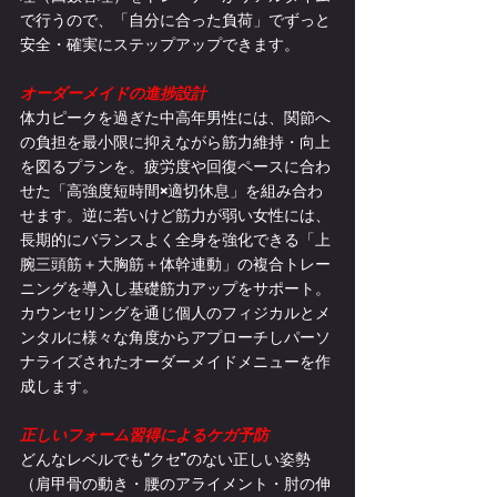
で行うので、「自分に合った負荷」でずっと
安全・確実にステップアップできます。
オーダーメイドの進捗設計
体力ピークを過ぎた中高年男性には、関節へ
の負担を最小限に抑えながら筋力維持・向上
を図るプランを。疲労度や回復ペースに合わ
せた「高強度短時間×適切休息」を組み合わ
せます。逆に若いけど筋力が弱い女性には、
長期的にバランスよく全身を強化できる「上
腕三頭筋＋大胸筋＋体幹連動」の複合トレー
ニングを導入し基礎筋力アップをサポート。
カウンセリングを通じ個人のフィジカルとメ
ンタルに様々な角度からアプローチしパーソ
ナライズされたオーダーメイドメニューを作
成します。
正しいフォーム習得によるケガ予防
どんなレベルでも“クセ”のない正しい姿勢
（肩甲骨の動き・腰のアライメント・肘の伸