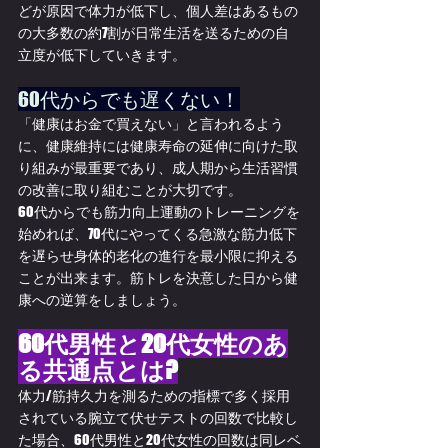
どが原因で体力が低下し、個人差はあるもの
の大多数の約7割が日常生活を送るための自
立度が低下していきます。
60代からでも遅くない！
「健康はお金で買えない」と言われるよう
に、健康維持には健康寿命の延伸に向けた取
り組みが最重要であり、成人期から生活習慣
の改善に取り組むことが大切です。
60代からでも筋力向上運動のトレーニングを
始めれば、70代にやってくる急激な筋力低下
を遅らせ身体的老化の進行を最小限に抑える
ことが出来ます。筋トレを決意した日から健
康への逆算をしましょう。
60代男性と20代女性のあ
る共通点とは?
体力/筋持久力を測るための指標で多く採用
されている腕立て伏せテストの回数で比較し
た場合、60代男性と20代女性の回数は同レベ