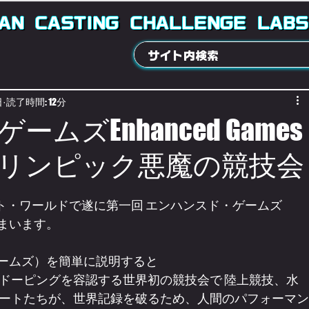
AN
CASTING
CHALLENGE
LABS
日
読了時間: 12分
ムズEnhanced Games
リンピック悪魔の競技会
ート・ワールドで遂に第一回 エンハンスド・ゲームズ
てしまいます。
ド・ゲームズ）を簡単に説明すると
ドーピングを容認する世界初の競技会で 陸上競技、水
ートたちが、世界記録を破るため、人間のパフォーマン