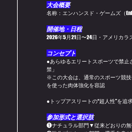
大会概要
名称：エンハンスド・ゲームズ（Enhanc
開催地・日程
2026年5月21日〜24日・アメリ
コンセプト
●あらゆるエリートスポーツで禁止
禁」
※この大会は、通常のスポーツ競技
を使った肉体強化を容認
●トップアスリートの“超人性”を
参加形式と選択肢
❶ナチュラル部門▼従来どおりの無