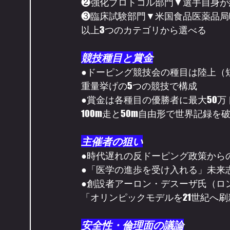
❷強化プロトコル部門▼選手自身が
❸臨床試験部門▼米国食品医薬品局(
以上3つのカテゴリから選べる
競技種目と賞金
●ドーピング競技会の種目は陸上（短
重量挙げの5つの競技で構成
●賞金は各種目の優勝者に最大50万ド
100m走と50m自由形で世界記録を破
主催者の狙い
●時代遅れの反ドーピング政策から
●「医学の進歩を受け入れる」未来
●創設者アーロン・デスーザ氏（ロ
「オリンピックモデルを21世紀へ
安全性・倫理面の議論