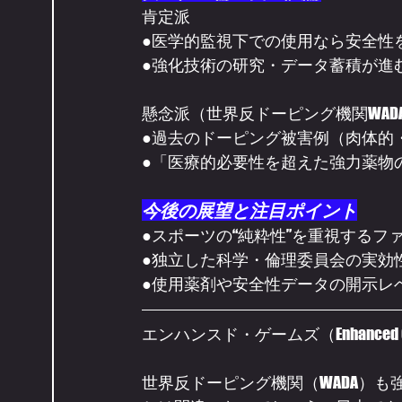
肯定派
●医学的監視下での使用なら安全性
●強化技術の研究・データ蓄積が進
懸念派（世界反ドーピング機関WAD
●過去のドーピング被害例（肉体的
●「医療的必要性を超えた強力薬物
今後の展望と注目ポイント
●スポーツの“純粋性”を重視するフ
●独立した科学・倫理委員会の実効
●使用薬剤や安全性データの開示レ
エンハンスド・ゲームズ（Enhance
世界反ドーピング機関（WADA）