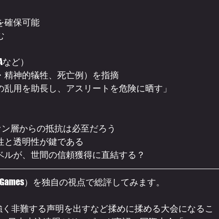
を確保可能
む
Aなど）
・精神的犠牲、死亡例）を指摘
の乱用を助長し、アスリートを危険に晒す」
ァン層からの抵抗は必至だろう
性と透明性が鍵である
ベルが、世間の信頼獲得に直結する？
d Games）を独自の視点で総評してみます。
も強く非難する声明を出すなど揉めに揉める大会になるこ