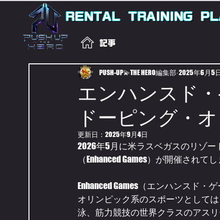
RENTAL
TRAINING
PL
記事
PUSH-UP💫THE HERO編集部
2025年6月5
エンハンスド・ゲー
ドーピング・オ
更新日：
2025年9月4日
2026年5月に米ラスベガスのリゾ
（Enhanced Games）が開催され
Enhanced Games（エンハンス
オリンピック系のスポーツとしては
泳、筋力競技の世界クラスのアスリ