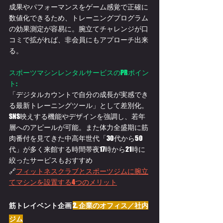
成果やパフォーマンスをゲーム感覚で正確に
数値化できるため、トレーニングプログラム
の効果測定が容易に。腕立てチャレンジが口
コミで拡がれば、非会員にもアプローチ出来
る。
スポーツマシンレンタルサービスのPRポイン
ト:
「デジタルカウントで自分の成長が実感でき
る最新トレーニングツール」として差別化。
SNS映えする機能やデザインを強調し、若年
層へのアピールが可能。また
体力全盛期に筋
肉番付を見てきた中高年世代「30代から50
代」が多く来館する時間帯夜17時から21時に
絞ったサービスもおすすめ
🔗
フィットネスクラブとスポーツジムに腕立
てマシンを設置する4つのメリット
筋トレイベント企画 
2. 企業のオフィス／社内
ジム