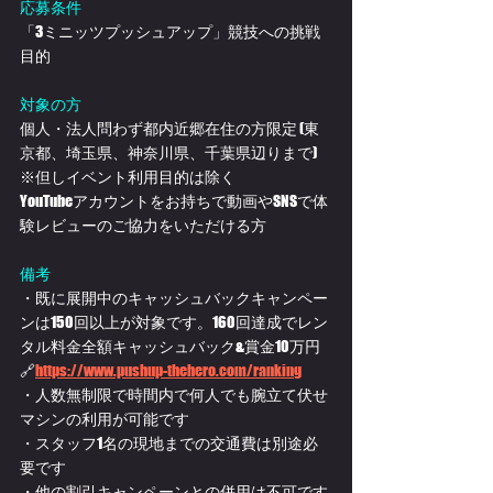
応募条件
「3ミニッツプッシュアップ」競技への挑戦
目的
対象の方
個人・法人問わず都内近郷在住の方限定 (東
京都、埼玉県、神奈川県、千葉県辺りまで)
※但しイベント利用目的は除く
YouTubeアカウントをお持ちで動画やSNSで体
験レビューのご協力をいただける方
備考
・既に展開中のキャッシュバックキャンペー
ンは150回以上が対象です。160回達成でレン
タル料金全額キャッシュバック&賞金10万円
🔗
https://www.pushup-thehero.com/ranking
・人数無制限で時間内で何人でも腕立て伏せ
マシンの利用が可能です
・スタッフ​1名の現地までの交通費は別途必
要です
・他の割引キャンペーンとの併用は不可です