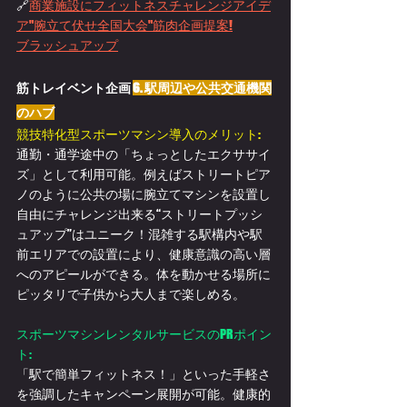
🔗
商業施設にフィットネスチャレンジアイデ
ア"腕立て伏せ全国大会"筋肉企画提案!
ブラッシュアップ
筋トレイベント企画 
6. 駅周辺や公共交通機関
のハブ
競技特化型スポーツマシン導入のメリット:
通勤・通学途中の「ちょっとしたエクササイ
ズ」として利用可能。例えばストリートピア
ノのように公共の場に腕立てマシンを設置し
自由にチャレンジ出来る“ストリートプッシ
ュアップ”はユニーク！混雑する駅構内や駅
前エリアでの設置により、健康意識の高い層
へのアピールができる。体を動かせる場所に
ピッタリで子供から大人まで楽しめる。
スポーツマシンレンタルサービスのPRポイン
ト:
「駅で簡単フィットネス！」といった手軽さ
を強調したキャンペーン展開が可能。健康的