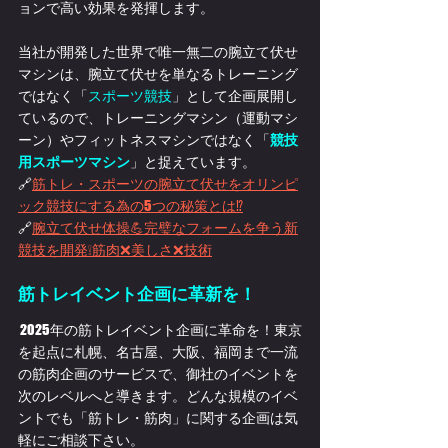
ョンで高い効果を発揮します。
当社が開発した世界で唯一無二の腕立て伏せ
マシンは、腕立て伏せを単なるトレーニング
ではなく「
スポーツ競技
」として企画展開し
ているので、トレーニングマシン（運動マシ
ーン）やフィットネスマシンではなく「
競技
用スポーツマシン
」と捉えています。
🔗
筋トレ・スポーツの腕立て伏せをオリンピ
ック競技にする為の5つの秘策とは⁉
🔗
腕立て伏せ体操💪完璧なフォームを争う新
競技を開発❕筋肉❌美しさ❌技術
筋トレイベント企画に革新を！
 2025年の筋トレイベント企画に革命を！東京
を起点に札幌、名古屋、大阪、福岡まで一流
の筋肉企画のサービスで、御社のイベントを
次のレベルへと導きます。どんな規模のイベ
ントでも「筋トレ・筋肉」に関する企画は気
軽にご相談下さい。