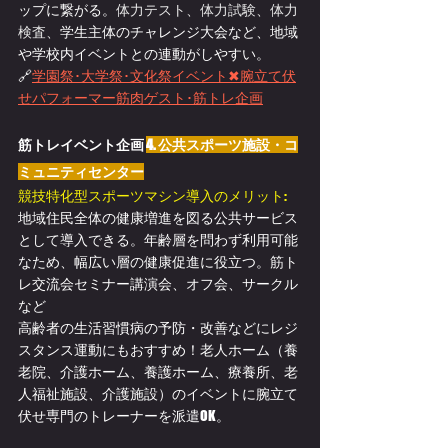
ップに繋がる。
体力テスト、体力試験、体力
検査、
学生主体のチャレンジ大会など、地域
や学校内イベントとの連動がしやすい。
🔗
学園祭･大学祭･文化祭イベント✖腕立て伏
せパフォーマー筋肉ゲスト･筋トレ企画
筋トレイベント企画 
4. 公共スポーツ施設・コ
ミュニティセンター
競技特化型スポーツマシン導入のメリット:
地域住民全体の健康増進を図る公共サービス
として導入できる。年齢層を問わず利用可能
なため、幅広い層の健康促進に役立つ。筋ト
レ交流会セミナー講演会、オフ会、サークル
など
高齢者の生活習慣病の予防・改善などにレジ
スタンス運動にもおすすめ！老人ホーム（養
老院、介護ホーム、養護ホーム、療養所、老
人福祉施設、介護施設）のイベントに腕立て
伏せ専門のトレーナーを派遣OK。