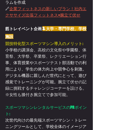
ラムを作成
🔗
企業フィットネスの新しいプラン！
社内エ
クササイズ出張フィットネス×腕立て伏せ
筋トレイベント企画 
3. 大学・専門学校、学校
施設
競技特化型スポーツマシン導入のメリット:
小学校の講演会、
高校の文化祭や
学園祭、
体
育祭、大学祭、卒業祭、レクリエーション行
事、
体育授業や
スポーツテスト
部活動での利
用により、学生の体力向上や競争心を刺激。
デジタル機器に親しんだ世代にとって、遊び
感覚でトレーニングが可能。
腕立て伏せの記
録に挑戦するチャレンジコーナーを設ける。
※女性も膝付き腕立てで参加可能。
スポーツマシンレンタルサービスのPRポイン
ト:
次世代向けの最先端スポーツマシン・トレー
ニングツールとして、学校全体のイメージア