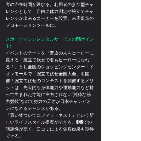
客の滞在時間が延びる。利用者の参加型チャ
レンジとして、
自由に体力測定や腕立てチャ
レンジが出来るコーナーを設置。
来店促進の
プロモーションツールに。
スポーツマシンレンタルサービスのPRポイン
ト:
イベントのテーマを『普通の人をヒーローに
変える！腕立て伏せで君もヒーローになれ
る！』とし全国のショッピングセンター：イ
オンモールで「腕立て伏せ全国大会」を開
催！腕立て伏せのコンテストを開催するメリ
ットは、先天的な身体能力や運動能力など持
って生まれた才能に左右されない”純粋な筋
力競技”なので努力の天才が日本チャンピオ
ンになれるチャンスがある。
「買い物ついでにフィットネス！」という新
しいライフスタイル提案ができる。SNSでの
話題性が高く、口コミによる集客効果も期待
できる。