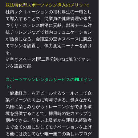
競技特化型スポーツマシン導入のメリット:
社内レクリエーションの福利厚生の一環とし
て導入することで、従業員の健康管理や体力
づくり・ストレス解消に貢献。部署チーム対
抗チャレンジなどで社内コミュニケーション
が活発になる。会議室の空きスペースに腕立
てマシンを設置し、体力測定コーナーを設け
る。
※空きスペース(畳二畳分)あれば腕立てマシ
ンを設置可能
スポーツマシンレンタルサービスのPRポイン
ト:
「健康経営」をアピールするツールとして企
業イメージの向上に寄与できる。働きながら
気軽に楽しみながらトレーニングができる環
境を提供することで、採用時の魅力アップも
期待できる。筋トレ上級者から運動未経験者
まで全ての層に対してモチベーションを上げ
る他には決してない唯一無二の新しいプログ