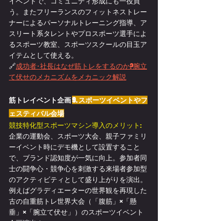
イベントで、コミュニティ形成にも一役買
う。またフリーランスのフィットネストレー
ナーによるパーソナルトレーニング指導、ア
スリート系タレントやプロスポーツ選手によ
るスポーツ教室、スポーツスクールの目玉ア
イテムとして使える。
🔗
成功者･社長はなぜ筋トレをするのか?腕立
て伏せのメカニズムをメカニック解説
筋トレイベント企画 
9. スポーツイベントやフ
ェスティバル会場
競技特化型スポーツマシン導入のメリット:
企業の運動会、スポーツ大会、親子ファミリ
ーイベント時にデモ機として設置すること
で、ブランド認知度が一気に向上。参加者同
士の闘争心・競争心を刺激する来場者参加型
のアクティビティとして盛り上がりを演出。
例えばグラディエーターの世界観を再現した
古の自重筋トレ世界大会（「腹筋」×「懸
垂」×「腕立て伏せ」）のスポーツイベント