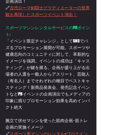
企画演出！
🔗
古代ローマ剣闘士グラディエーターの世界
観を再現したスポーツイベント演出！
スポーツマシンレンタルサービスのPRポイン
ト:
「イベント限定チャレンジ」としてSNSでバ
ズるプロモーション展開が可能。スポーツや
健康志向のコミュニティに対して、革新的な
イメージを強調。イベントの成功は「キャス
ティング」が鍵を握る。企画が盛り上がる出
場者の人選を一般人からアスリート、芸能人
（有名人）までそれぞれの種目でベストキャ
スティング！新商品発表会、発売記念イベン
トなどPRイベントの企画演出でもメディアの
印象に残りプロモーション効果を高めインパ
クト絶大
腕立て伏せマシンを使った筋肉企画･筋トレ
企画の実施イメージ
🔗
スポーツ系マシンのレンタル×プロテイン