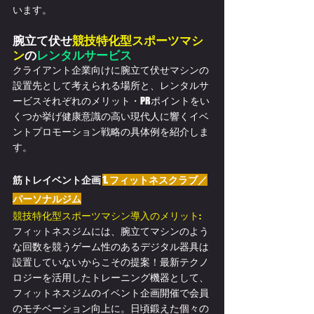
います。
腕立て伏せ
競技特化型スポーツマシ
ン
の
レンタルサービス
クライアント企業向けに腕立て伏せマシンの
設置先として考えられる場所と、レンタルサ
ービスそれぞれのメリット・PRポイントをい
くつか挙げ健康意識の高い現代人に響くイベ
ントプロモーション戦略の具体例を紹介しま
す。
筋トレイベント企画 
1. フィットネスクラブ／
パーソナルジム
競技
特化型
スポーツマシン導入のメリット:
フィットネスジムには、腕立てマシンのよう
な回数を競うゲーム性のあるデジタル器具は
設置していないからこその提案！最新テクノ
ロジーを活用したトレーニング機器として、
フィットネスジムのイベント企画開催で会員
のモチベーション向上に。日頃鍛えた個々の