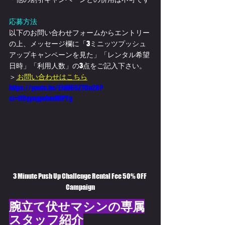
応募方法
以下のお問い合わせフォームからエントリー
の上、メッセージ欄に「
3ミニッツプッシュ
アップ
キャンペーンを見た」「レンタル希望
日時」「利用人数」の3点をご記入下さい。
＞
 お問い合わせはこちら
https://youtu.be/EbW65ZTCn28?
si=fI9yyagpvbmMIPYg
3 Minute Push Up Challenge Rental Fee 50% OFF 
Campaign
腕立て伏せマシンの専属
スタッフ紹介