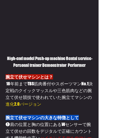
 High-end model Push-up machine Rental service-
Personal trainer Demonstrator  Performer
腕立て伏せマシンとは？
 18年前までTBS筋肉番付やスポーツマンNo.1決
定戦のクイックマッスルや三色筋肉などの腕
立て伏せ競技で使われていた腕立てマシンの
進化2.0バージョン
腕立て伏せマシンの大きな特徴として
❶肩の位置と胸の位置にあるWセンサーで腕
立て伏せの回数をデジタルで正確にカウント
する機能性の高い
ハイエンドモデルのマシー