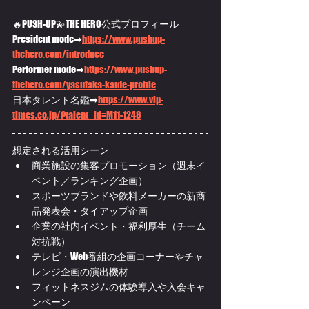
🔥PUSH-UP💫THE HERO
公式プロフィール
President mode➡
https://
www.pushup-
thehero.com/introduce
Performer mode➡
https://
www.pushup-
thehero.com/yasutaka-kaide-profile
日本タレント名鑑➡
https://
www.vip-
times.co.jp/?talent_id=M11-1248
想定される活用シーン
商業施設の集客プロモーション（週末イ
ベント／ランキング企画）
スポーツブランドや飲料メーカーの新商
品発表会・タイアップ企画
企業の社内イベント・福利厚生（チーム
対抗戦）
テレビ・Web番組の企画コーナーやチャ
レンジ企画の演出機材
フィットネスジムの体験導入や入会キャ
ンペーン