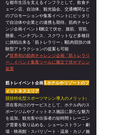
な都市生活を支えるインフラとして、飲食チ
ェーン店、自治体、観光協会、交通機関など
のプロモーションや集客イベントにピッタリ
で自治体や企業との連携も期待。筋肉チャレ
ンジ企画イベント(腕立て伏せ、腹筋、背筋、
懸垂、ベンチプレス、スクワットなど多種目
に挑戦出来る「筋トレラリー」)筋肉競技の
体
験型アトラクションの
提案も可能
🔗
世界初の筋肉チャレンジ企画「筋トレラリ
ー」イベント集客ツールに腕立て伏せマシン
装置
筋トレイベント企画 
7. ホテルやリゾートのフ
ィットネスエリア
競技特化型スポーツマシン導入のメリット:
滞在客向けのサービスとして、ホテル内のス
ポーツジムやフィットネス施設に新たな魅力
を追加。観光客や出張者の短時間トレーニン
グ需要を取り込める。ショーレストラン・劇
場・映画館・スパリゾート・温泉・カジノ施