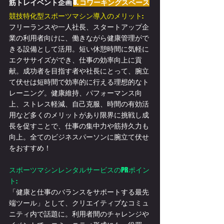
筋トレイベント企画 
8. コワーキングスペース
競技特化型スポーツマシン導入のメリット:
フリーランスや一人社長、スタートアップ企
業の利用者向けに、働きながら健康管理がで
きる設備として活用。短い休憩時間に気軽に
エクササイズができ、仕事の効率向上に貢
献。成功者を目指す者や社長にとって、腕立
て伏せは短時間で効率的に行える理想的なト
レーニング。健康維持、パフォーマンス向
上、ストレス軽減、自己克服、時間の有効活
用など多くのメリットがあり限界に挑戦し成
長を促すことで、仕事の集中力や筋持久力も
向上。全てのビジネスパーソンに腕立て伏せ
をおすすめ！
スポーツマシンレンタルサービスのPRポイン
ト:
「健康と仕事のバランスをサポートする最先
端ツール」として、クリエイティブなコミュ
ニティ内で話題に。利用者間のチャレンジや