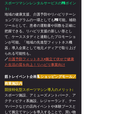
スポーツマシンレンタルサービスのPRポイン
ト:
地域の健康支援、介護予防やリハビリテーシ
ョンプログラムの一環としてもPR可能。補助
ツールとして、患者の運動量や回数を正確に
把握できる。リハビリ支援の新しい形とし
て、ケーススタディと連動したプロモーショ
ンが可能。「地域の先進型フィットネス機
器」導入企業として地元メディアで取り上げ
られる可能性も。
🔗
介護予防フィットネス×腕立て伏せで健康
と生活の質を向上！リハビリ事業向け
筋トレイベント企画 
5. ショッピングモール／
商業施設内
競技特化型スポーツマシン導入のメリット:
スポーツ施設、アミューズメントパーク、
ア
クティビティ系施設、レジャーランド、テー
マパーク
などの
店内イベントや体験ブースと
して
腕立てマシンを
導入することで、買い物