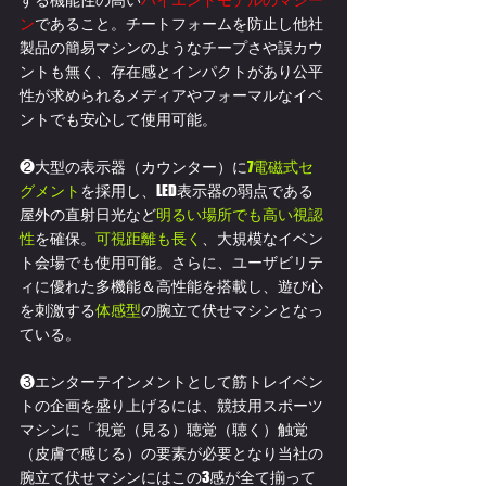
ン
であること。チートフォームを防止し他社
製品の簡易マシンのようなチープさや誤カウ
ントも無く、
存在感とインパクトがあり
公平
性が求められるメディアやフォーマルなイベ
ントでも安心して使用可能。
❷大型の表示器（カウンター）に
7電磁式セ
グメント
を採用し、LED表示器の弱点である
屋外の直射日光など
明るい場所でも高い視認
性
を確保。
可視距離も長く
、大規模なイベン
ト会場でも使用可能。さらに、ユーザビリテ
ィに優れた多機能＆高性能を搭載し、遊び心
を刺激する
体感型
の腕立て伏せマシンとなっ
ている。
❸エンターテインメントとして
筋トレイベン
トの企画
を盛り上げるには、
競技用スポーツ
マシンに
「
視覚（見る）聴覚（聴く）触覚
（皮膚で感じる）の要素が必要となり当社の
腕立て伏せマシンにはこの3感が全て揃って