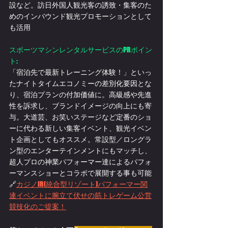
設など。
訪日外国人観光客の誘致・集客のた
めのインバウンド観光プロモーションとして
も活用
スポーツマシンレンタルサービスのPRポイン
ト:
「宿泊先で最新トレーニング体験！」といっ
た
ナイトタイムエコノミーの
差別化要因とな
り、宿泊プランの付加価値に。高級感や先進
性を訴求し、ブランドイメージの向上にも寄
与。大道芸、お笑いステージなど定番のショ
ーに代わる新しい集客イベント、観光イベン
ト企画としてもオススメ。
常設型／ロングラ
ン型のエンターテインメントにもマッチし、
超人プロの神業パフォーマー達によるパフォ
ーマンスショーとコラボで展開する事も可能
🔗
カジノIR(統合型リゾート)パフォーマー関
連イベントに腕立て伏せの筋トレゲーム公営
競技化のご提案！