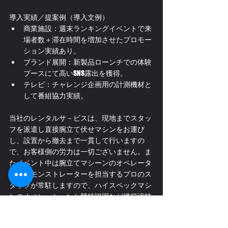
導入実績／提案例（導入文例）
商業施設：週末ランキングイベントで来
場者数＋滞在時間を増加させたプロモー
ション実績あり。
ブランド展開：新製品ローンチでの体験
ブースにて高いSNS露出を獲得。
テレビ：チャレンジ企画用の計測機材と
して番組協力実績。
当社のレンタルサ－ビスは、現地までスタッ
フを派遣し直接腕立て伏せマシンをお運び
し、設置から撤去まで一貫して行いますの
で、お客様側の労力は一切ございません。ま
たイベント中は腕立てマシーンのオペレータ
ー兼デモンストレーターを担当するプロのス
タッフが常駐しますので、ハイスペックマシ
ンのオペレーションと競技説明など
模範演技
もサービスで行います。
フィットネスジム・スポーツクラブの営業や