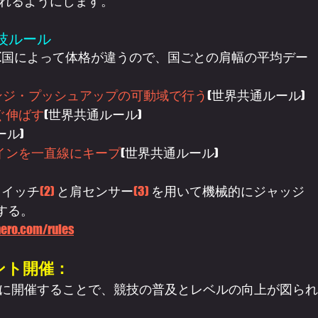
れるようにします。
る競技ルール
 (国によって体格が違うので、国ごとの肩幅の平均デー
ンジ・プッシュアップの可動域で行う
(世界共通ルール)
ぐ伸ばす
(世界共通ルール)
ール)
インを一直線にキープ
(世界共通ルール)
スイッチ
(2) 
と肩センサー
(3) 
を用いて機械的にジャッジ
する。
ero.com/rules
ント開催：
に開催することで、競技の普及とレベルの向上が図られ