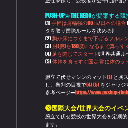
正性を保ち、競技者が公平に評価さ
PUSH-UP💫THE HEROが提案す
(1) 
手幅は肩幅強の60㎝/日本の場合
タを取り国際ルールを決める)
(2) 
胸が床につくまで下げるフルレ
(3) 
肘(腕)を180度になるまで真っす
(4) 
足を閉じてスタート
(世界共通ル
(5) 
体幹を真っすぐ固定 常に体のラ
腕立て伏せマシンのマット
(1) 
と胸
し、審判の目視で
(4) (5) 
をジャッジ
参考ページ➡
https://www.pushup-theh
❸国際大会/世界大会のイベ
腕立て伏せ競技の世界大会を定期的
ます。