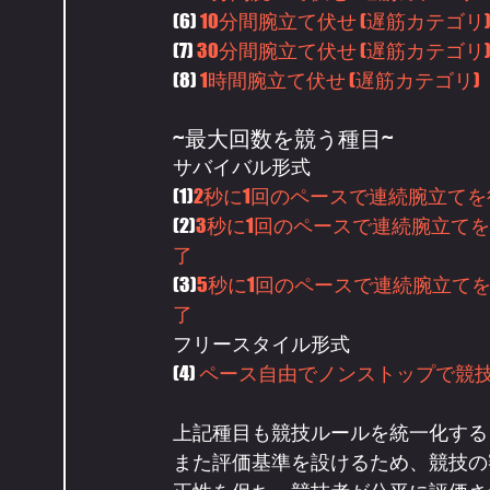
(6) 
10分間腕立て伏せ (遅筋カテゴリ
(7) 
30分間腕立て伏せ (遅筋カテゴリ
(8)
 1時間腕立て伏せ (遅筋カテゴリ)
~最大回数を競う種目~
サバイバル形式
(1)
2秒に1回のペースで連続腕立て
(2)
3秒に1回のペースで連続腕立て
了 
(3)
5秒に1回のペースで連続腕立て
了
フリースタイル形式
(4)
 ペース自由でノンストップで競
上記種目も競技ルールを統一化する
また評価基準を設けるため、競技の