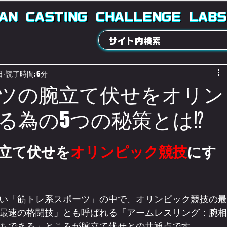
AN
CASTING
CHALLENGE
LABS
日
読了時間: 6分
ツの腕立て伏せをオリン
る為の5つの秘策とは⁉
立て伏せを
オリンピック競技
にす
い「筋トレ系スポーツ」の中で、オリンピック競技の最
最速の格闘技」とも呼ばれる「アームレスリング：腕相
もできる」ところが腕立て伏せとの共通点です。