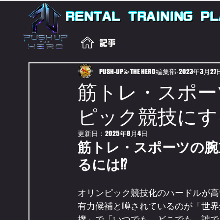
RENTAL
TRAINING
PL
記事
PUSH-UP💫THE HERO編集部
2023年3月27
筋トレ・スポー
ピック競技にす
更新日：
2025年8月4日
筋トレ・スポーツの腕
るには⁉
オリンピック競技化のハードルが高
有力候補と噂されているのが「世界
撲」で「いつでも、どこでも、誰で