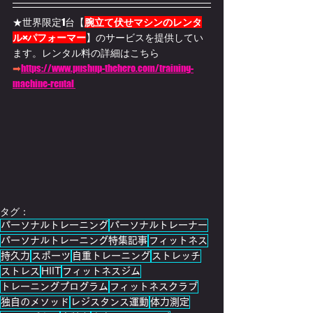
★世界限定1台【
腕立て伏せマシンのレンタ
ル×パフォーマー
】のサービスを提供してい
ます。
レンタル料の詳細はこちら
➡
https://www.pushup-thehero.com/training-
machine-rental 
タグ：
パーソナルトレーニング
パーソナルトレーナー
パーソナルトレーニング特集記事
フィットネス
持久力
スポーツ
自重トレーニング
ストレッチ
ストレス
HIIT
フィットネスジム
トレーニングプログラム
フィットネスクラブ
独自のメソッド
レジスタンス運動
体力測定