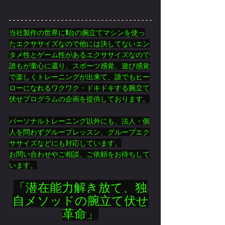
当社製作の世界に1台の腕立てマシンを使っ
たエクササイズなので他には決してないエン
タメ性とゲーム性があるエクササイズなので
誰もが童心に還り、スポーツ感覚、遊び感覚
で楽しくトレーニングが出来て、誰でもヒー
ローになれるワクワク・ドキドキする腕立て
伏せプログラムの企画を提供しております。
パーソナルトレーニング以外にも、法人・個
人を問わずグループレッスン、グループエク
ササイズなどにも対応しています。
お問い合わせやご相談、ご依頼をお待ちして
います。
「潜在能力解き放て、独
自メソッドの腕立て伏せ
革命」