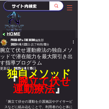
<
HOME
PUSH-UP💫THE HERO編集部
2023年6月22日
読了時間: 12分
腕立て伏せ運動療法の独自メソ
ッドで潜在能力を最大限引き出
す指導プログラム
更新日：
2025年8月15日
独自メソッド
『
腕立て伏せ
運動療法
』
「腕立て伏せの運動を介護施設やデイサービ
スなどに組み込むことで、利用者の心と体に