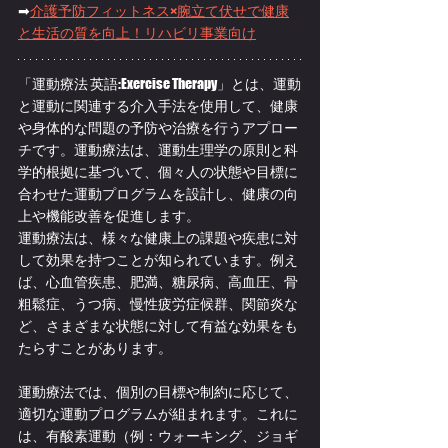
➡
介護予防フィットネス×腕立て伏せで健康
と生活の質を向上！リハビリ事業向け
「運動療法 英語:Exercise Therapy」とは、運動
と運動に関連する介入手法を使用して、健康
や身体的な問題の予防や治療を行うアプロー
チです。運動療法は、運動生理学の原則と科
学的根拠に基づいて、個々人の状態や目標に
合わせた運動プログラムを設計し、健康の向
上や機能改善を促進します。
運動療法は、様々な健康上の課題や疾患に対
して効果を持つことが知られています。例え
ば、心血管疾患、肥満、糖尿病、高血圧、骨
粗鬆症、うつ病、慢性疲労症候群、関節炎な
ど、さまざまな状態に対して有益な効果をも
たらすことがあります。
運動療法では、個別の目標や制約に応じて、
適切な運動プログラムが組まれます。これに
は、有酸素運動（例：ウォーキング、ジョギ