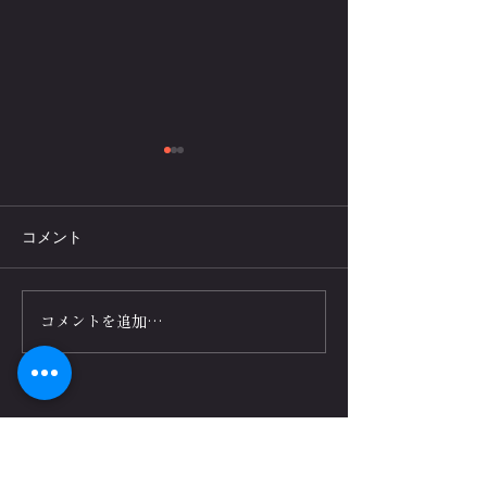
コメント
介護予防フィットネス×腕
フィットネスク
コメントを追加…
立て伏せで健康と生活の
ポーツジムに腕
質を向上！リハビリ事業
ンを設置する4
向け
ト