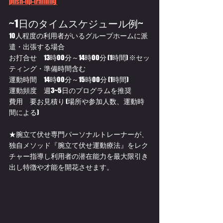
push-up-training 
~1日のタイムスケジュール例~
10人程度の利用者がいるグループホームに派
遣・出張する場合
お打合せ　13時00分～14時00分 (1時間) ※セッ
ティング・準備時間含む　
運動時間　14時00分～15時00分 (1時間)
運動頻度　週3~5日のプログラムを推奨
費用　要お見積り (場所や参加人数、運動時
間による)
★腕立て伏せ専門パーソナルトレーナーが、
独自メソッド『腕立て伏せ運動療法』をレク
チャー指導し利用者の潜在能力を最大限引き
出し特徴や才能を開花させます。