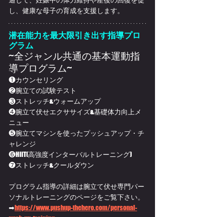
し、健康な母子の育成を支援します。
潜在能力を最大限引き出す指導プロ
グラム
~全ジャンル共通の基本運動指
導プログラム~
❶カウンセリング
❷腕立ての試験テスト
❸ストレッチ&ウォームアップ
❹腕立て伏せエクササイズ&基礎体力向上メ
ニュー
❺腕立てマシンを使ったプッシュアップ・チ
ャレンジ
❻HIIT(高強度インターバルトレーニング)
❼ストレッチ&クールダウン
プログラム指導の詳細は腕立て伏せ専門パー
ソナルトレーニングのページをご覧下さい。
➡
https://www.pushup-thehero.com/personal-