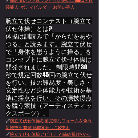
🔗
筋肉タレント💪ブレイクの法則にCM📺男性
芸能人･ボディビルダー･お笑い芸人
腕立て伏せコンテスト（腕立て
伏せ体操）とは?
体操は訓読みで「からだをあや
つる」と読みます。腕立て伏せ
で「身体を思うように操る」を
コンセプトに腕立て伏せ体操は
開発されました。 制限時間30
秒で規定回数45回の腕立て伏せ
を行い、技の難易度・美しさ・
安定性など身体能力や技術を基
準に採点を行い、その演技得点
を競う競技（アーティスティッ
クスポーツ）。
🔗
腕立て伏せ体操💪🏽完璧なフォームを争う
新競技を開発❕筋肉❌美しさ❌技術
🔗
腕立て伏せ体操アビリティ❕筋肉操作×かっ