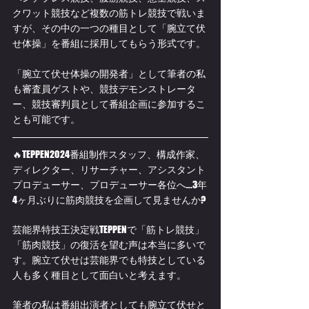
クワット競技など複数の筋トレ競技で戦いま
すが、その中の一つの種目として「腕立て伏
せ体操」を番組に採用してもらう形式です。
「腕立て伏せ体操の開発者」として筆者の私
も審査員ゲストや、競技デモンストレータ
ー、競技審判員として番組企画に参加するこ
とも可能です。
🔥TEPPEN2024番組制作スタッフ、構成作家、
ディレクター、リサーチャー、アシスタント
プロデューサー、プロデューサー各位へ...3年
4ヶ月ぶりに筋肉競技を企画して見ませんか?
芸能界特技王決定戦TEPPENで「筋トレ競技」
「筋肉競技」の復活を望む声は本当に多いで
す。腕立て伏せは芸能界でも特技としている
人も多く種目として面白いと考えます。
筆者の私は番組出演者としても腕立て伏せと