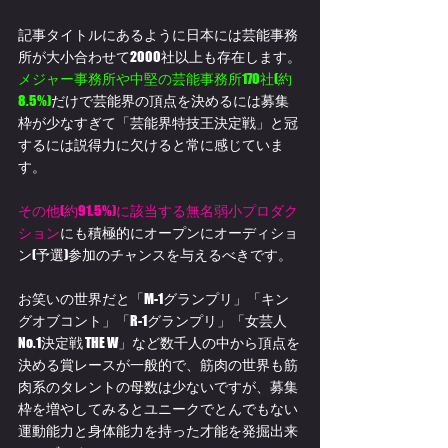
記事タイトルにあるように日本には芸能事務
所が大小合わせて2000社以上も存在します。
メジャー事務所や中堅の芸能事務所170社(約
8.5%)
だけで芸能界の頂点を決めるには募集
枠が少なすぎて「芸能界特技王決定戦」と冠
するには説得力に欠けると常に感じていま
す。
その他(約91.5%)に該当する無名弱小プロダク
ション
にも積極的にオープンにオーディショ
ン(予選)参加のチャンスを与えるべきです。
お笑いの世界だと「M-1グランプリ」「キン
グオブコント」「R-1グランプリ」「女芸人
No.1決定戦 THE W」など数千人の中から頂点を
決める賞レースが一般的で、筋肉の世界も筋
肉系のタレントの母数は少ないですが、募集
枠を増やしてみるとユニークでとんでもない
運動能力と身体能力を持った才能を発掘出来