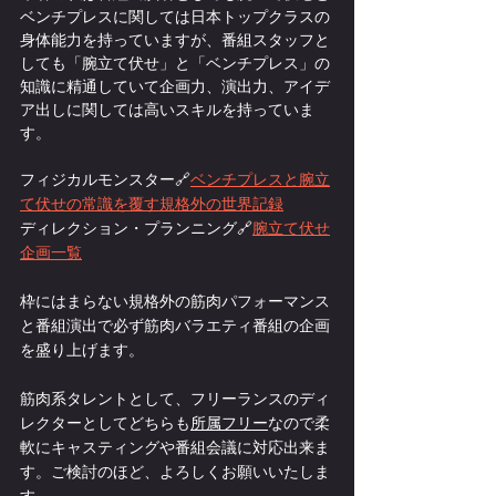
ベンチプレスに関しては日本トップクラスの
身体能力を持っていますが、番組スタッフと
しても「腕立て伏せ」と「ベンチプレス」の
知識に精通していて企画力、演出力、アイデ
ア出しに関しては高いスキルを持っていま
す。
フィジカルモンスター🔗
ベンチプレスと腕立
て伏せの常識を覆す規格外の世界記録
ディレクション・プランニング🔗
腕立て伏せ
企画一覧
枠にはまらない規格外の筋肉パフォーマンス
と番組演出で必ず筋肉バラエティ番組の企画
を盛り上げます。
筋肉系タレントとして、フリーランスのディ
レクターとしてどちらも
所属フリー
なので柔
軟にキャスティングや番組会議に対応出来ま
す。ご検討のほど、よろしくお願いいたしま
す。