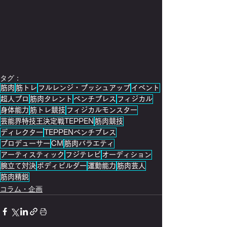
タグ：
筋肉
筋トレ
フルレンジ・プッシュアップ
イベント
超人プロ
筋肉タレント
ベンチプレス
フィジカル
身体能力
筋トレ競技
フィジカルモンスター
芸能界特技王決定戦TEPPEN
筋肉競技
ディレクター
TEPPENベンチプレス
プロデューサー
CM
筋肉バラエティ
アーティスティック
フジテレビ
オーディション
腕立て対決
ボディビルダー
運動能力
筋肉芸人
筋肉精鋭
コラム・企画