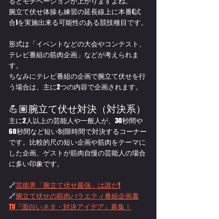
るとモチベーションが上がりますよね。
腕立て伏せ体操も練習の延長線上に本番(試
合)を実施出来る可能性のある競技種目です。
形式は「イベントなどの大会やコンテスト、
テレビ番組の筋肉企画」などが考えられま
す。
ちなみにテレビ番組の企画で腕立て伏せを行
う場合は、主に2つの内容で企画されます。
💪🏽腕立て伏せ対決（対決系）
主に2人以上の芸能人や一般人が、30秒間や
60秒間など短い制限時間で対決するコーナー
です。比較的尺の短い企画や筋肉をテーマに
した企画、ゲストが筋肉自慢の芸能人の場合
に多い印象です。
🔗
芸能界「腕立て伏せ最強」は誰だ!
🔗
腕立て伏せの筋肉バラエティ番組企画書
TV『面白いネタ・対決アイデア』募集！