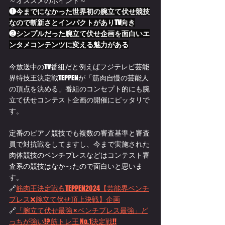
～オススメのポイント～
❶今までになかった世界初の腕立て伏せ競技
なので斬新さとインパクトがありTV向き
❷シンプルだった腕立て伏せ企画を面白いエ
ンタメコンテンツに変える魅力がある
今放送中のTV番組だと例えばフジテレビ芸能
界特技王決定戦TEPPENが「筋肉自慢の芸能人
の頂点を決める」番組のコンセプト的にも腕
立て伏せコンテスト企画の開催にピッタリで
す。
定番のピアノ競技でも複数の審査基準と審査
員で対抗戦をしてますし、今まで実施された
肉体競技のベンチプレスなどはコンテスト審
査系の競技はなかったので面白いと思いま
す。
🔗
筋肉王決定戦💪TEPPEN2024【芸能界ベンチ
プレス❌腕立て伏せ頂上決戦】企画
🔗
「腕立て伏せ最強 × ベンチプレス最強」ど
っちが強い!? 筋トレ王 No.1決定戦!!