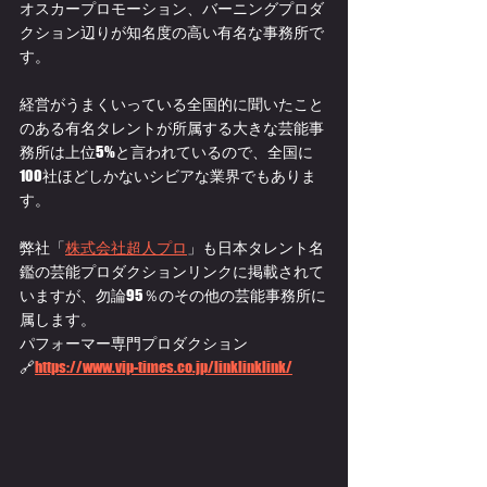
オスカープロモーション、バーニングプロダ
クション辺りが知名度の高い有名な事務所で
す。
経営がうまくいっている全国的に聞いたこと
のある有名タレントが所属する大きな芸能事
務所は上位5%と言われているので、全国に
100社ほどしかないシビアな業界でもありま
す。
弊社「
株式会社超人プロ
」も日本タレント名
鑑の芸能プロダクションリンクに掲載されて
いますが、勿論95％のその他の芸能事務所に
属します。
パフォーマー専門プロダクション
🔗
https://www.vip-times.co.jp/linklinklink/