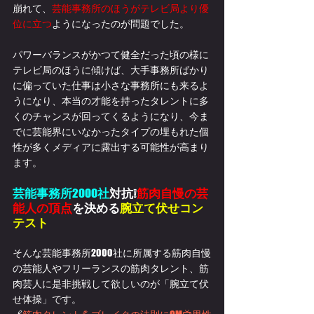
崩れて、
芸能事務所のほうがテレビ局より優
位に立つ
ようになったのが問題でした。
パワーバランスがかつて健全だった頃の様に
テレビ局のほうに傾けば、大手事務所ばかり
に偏っていた仕事は小さな事務所にも来るよ
うになり、本当の才能を持ったタレントに多
くのチャンスが回ってくるようになり、今ま
でに芸能界にいなかったタイプの埋もれた個
性が多くメディアに露出する可能性が高まり
ます。
芸能事務所
2000
社
対抗❕
筋肉自慢の芸
能人の頂点
を決める
腕立て伏せコン
テスト
そんな芸能事務所2000社に所属する筋肉自慢
の芸能人やフリーランスの筋肉タレント、筋
肉芸人に是非挑戦して欲しいのが「腕立て伏
せ体操」です。