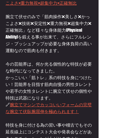
こよさ×重力無視×超集中力×正確無比
腕立て伏せのみで「筋肉操作❌美しさ❌かっ
こよさ❌技術❌安定性❌重力無視❌超集中力❌
正確無比」など様々な身体能力(Physical 
Ability)を鍛える事が出来て、さらにフルレン
ジ・プッシュアップが必要な身体負荷の高い
運動なので筋肉も付きます。
今の芸能界は、何か光る個性的な特技が必要
な時代になってきました。
かっこいい「筋トレ」系の特技を身につけた
い！芸能界を目指す筋肉自慢の男性タレント
や若手の女性タレントに腕立て伏せの個性や
特技は武器になります。
🔗
腕立てマシンでカッコいいフォームの完璧
な腕立て伏臥腕屈伸を極められます！
特技を身に付ける為の習い事や稽古でもその
延長線上にコンテスト大会や発表会などがあ