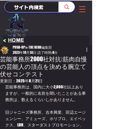
<
HOME
PUSH-UP💫THE HERO編集部
2023年10月14日
読了時間: 8分
芸能事務所2000社対抗❕筋肉自慢
の芸能人の頂点を決める腕立て
伏せコンテスト
更新日：
2025年8月21日
芸能事務所は、国内に大小2,000社以上あり
ますが、一般的に名前を聞いたことがある事
務所は、数えるくらいしかありません。
旧ジャニーズ事務所、吉本興業、田辺エージ
ェンシー、アミューズ、ホリプロ、エイベッ
クス、LDH、スターダストプロモーション、