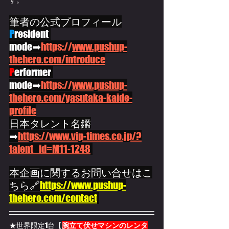
筆者の公式プロフィール
P
resident 
mode➡
https://
www.pushup-
thehero.com/introduce
P
erformer 
mode➡
https://
www.pushup-
thehero.com/yasutaka-kaide-
profile
日本タレント名鑑
➡
https://www.vip-times.co.jp/?
talent_id=M11-1248
本企画に関するお問い合せはこ
ちら🔗
https://www.pushup-
thehero.com/contact
★世界限定1台【
腕立て伏せマシンのレンタ