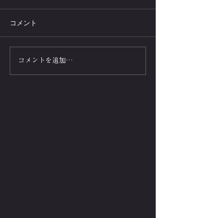
コメント
筋肉王決定戦💪
1分間で腕立て
コメントを追加…
TEPPEN2024【芸能界ベン
きる！芸能人タ
チプレス❌腕立て伏せ頂上
腕立て60秒間の
決戦】企画
は?