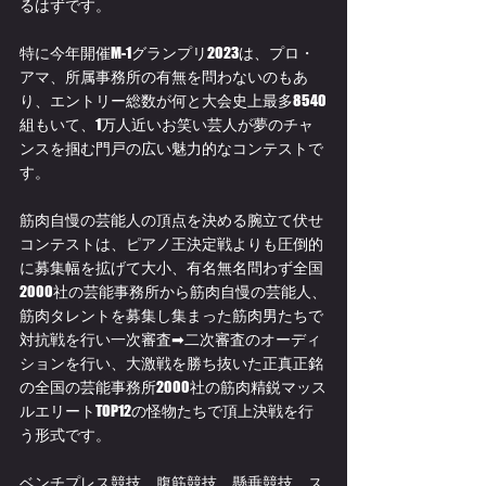
るはずです。
特に今年開催M-1グランプリ2023は、プロ・
アマ、所属事務所の有無を問わないのもあ
り、エントリー総数が何と大会史上最多8540
組もいて、1万人近いお笑い芸人が夢のチャ
ンスを掴む門戸の広い魅力的なコンテストで
す。
筋肉自慢の芸能人の頂点を決める腕立て伏せ
コンテストは、ピアノ王決定戦よりも圧倒的
に募集幅を拡げて大小、有名無名問わず
全国
2000社
の芸能事務所から筋肉自慢の芸能人、
筋肉タレントを募集し集まった筋肉男たちで
対抗戦を行い一次審査➡二次審査のオーディ
ションを行い、大激戦を勝ち抜いた正真正銘
の全国の芸能事務所2000社の筋肉精鋭マッス
ルエリートTOP12の怪物たちで頂上決戦を行
う形式です。
ベンチプレス競技、腹筋競技、懸垂競技、ス