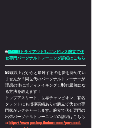
🌐
SASUKEトライアウト🦾エンドレス腕立て伏
せ専門パーソナルトレーニング詳細はこちら
50歳以上だからと鍛錬するのを夢を諦めてい
ませんか？同世代のパーソナルトレーナーが
理想の体にボディメイキングし50代最強にな
る方法を教えます！
トップアスリート、世界チャンピオン、有名
タレントにも指導実績ありの腕立て伏せの専
門家がレクチャーします。腕立て伏せ専門の
出張パーソナルトレーニングの詳細はこちら
➡
https://
www.pushup-thehero.com/personal-