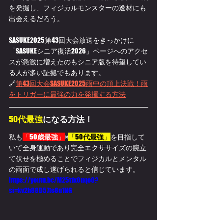
を発掘し、フィジカルモンスターの逸材にも
出会えるだろう。
SASUKE2025第43回大会放送をきっかけに
「SASUKEシニア復活2026」ページへのアクセ
スが急激に増えたのもシニア版を待望してい
る人が多い証拠でもあります。
🔗
第43回大会SASUKE2025雨中の頂上決戦！雨
をトリガーに最強の力を発揮する方法
50
代最強
になる方法！
私も
「50
歳最強
」
×
「50
代最強
」
を目指して
いて全身運動であり完全エクササイズの腕立
て伏せを極めることでフィジカルとメンタル
の両面で成し遂げられると信じています。
https://youtu.be/M25t1x0uqoQ?
si=kv2h88D57te8u1NG