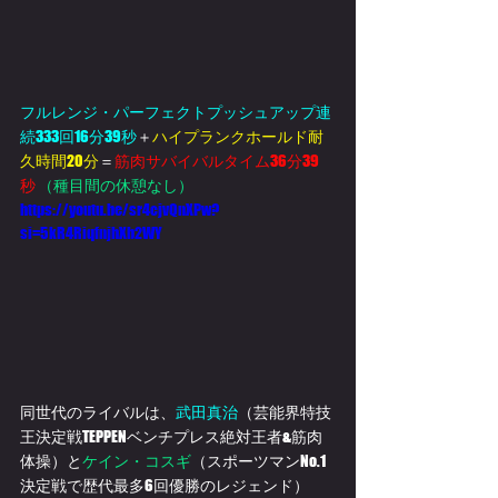
フルレンジ・パーフェクトプッシュアップ連
続333回16分39秒
＋
ハイプランクホールド耐
久時間20分
＝
筋肉サバイバルタイム36分39
秒 
（種目間の休憩なし）
https://youtu.be/sr4cjvQnXPw?
si=5kR4RiqfnjhXb2WY
同世代のライバルは、
武田真治
（芸能界特技
王決定戦TEPPENベンチプレス絶対王者&筋肉
体操）と
ケイン・コスギ
（
スポーツマンNo.1
決定戦で歴代最多6回優勝のレジェンド
）