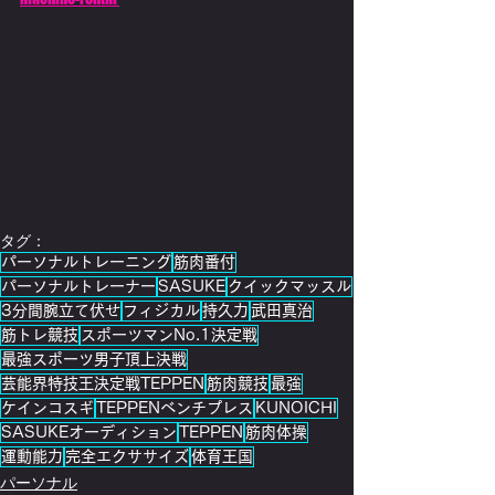
タグ：
パーソナルトレーニング
筋肉番付
パーソナルトレーナー
SASUKE
クイックマッスル
3分間腕立て伏せ
フィジカル
持久力
武田真治
筋トレ競技
スポーツマンNo.1決定戦
最強スポーツ男子頂上決戦
芸能界特技王決定戦TEPPEN
筋肉競技
最強
ケインコスギ
TEPPENベンチプレス
KUNOICHI
SASUKEオーディション
TEPPEN
筋肉体操
運動能力
完全エクササイズ
体育王国
パーソナル