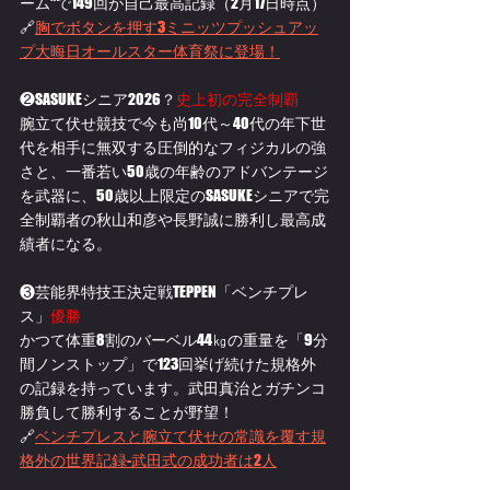
ーム"で149回が自己最高記録（2月17日時点）
🔗
胸でボタンを押す3ミニッツプッシュアッ
プ大晦日オールスター体育祭に登場！
❷SASUKEシニア2026？
史上初の完全制覇
腕立て伏せ競技で今も尚10代～40代の年下世
代を相手に無双する圧倒的なフィジカルの強
さと、一番若い50歳の年齢のアドバンテージ
を武器に、50歳以上限定のSASUKEシニアで完
全制覇者の秋山和彦や長野誠に勝利し最高成
績者になる。
❸芸能界特技王決定戦TEPPEN「ベンチプレ
ス」
優勝
かつて体重8割のバーベル44㎏の重量を「9分
間ノンストップ」で123回挙げ続けた規格外
の記録を持っています。
武田真治とガチンコ
勝負して勝利することが野望！
🔗
ベンチプレスと腕立て伏せの常識を覆す規
格外の世界記録-武田式の成功者は2人