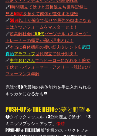
若返り・アンチエイジング効果を解説
🔗
1時間腕立て伏せと最長逆立ち世界記録に
見る
50歳
を超えて肉体が進化する秘密
🔗
50歳
以上が腕立て伏せで最強の肉体になる
にはきついフォームをマスターせよ！
🔗
超高齢社会に
50代
パーソナル（スポーツ）
トレーナーの需要が高い理由とは！
🔗
本当に身体機能の凄い筋肉タレント💪
武田
真治
アラフィフ
世代腕立て伏せ対決！
🔗
中年おじさん
でもヒーローになれる！腕立
て伏せ・パフォーマー・アスリート競技のパ
フォーマンス年齢
完読で50代最強の身体能力を手に入れられる
キッカケになるかも!?
PUSH-UP💫THE HEROの夢と野望🔥
❶クイックマッスル（3分間腕立て伏せ）「3
ミニッツプッシュアップ」
優勝
PUSH-UP💫THE HERO版"究極のストリクトフォ