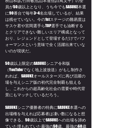
秋山和彦, 竹田敏浩,山本進悟,白鳥文平）の全
員が50歳以上となり、うち今でもSASUKE本選
に90番台で毎年3~4名出場しているが、結果
は残せていない。今の1stステージの難易度は
サスケ君や宮岡選手らTOP選手でも油断する
とクリアできない難しいエリア構成となって
おり、レジェンドとして登場するだけでパフ
ォーマンスという意味で全く活躍出来ていな
いのが現状だ。
50歳以上限定のSASUKEシニア令和版
（YouTubeでなく地上波放送）がもし制作さ
れれば、SASUKEオールスターズに再び活躍の
場を与えシニア版の初代完全制覇も狙える
し、これからの超高齢化社会の需要や時代背
景にもマッチしているだろう。
SASUKEシニア優勝者の特典にSASUKE本選への
出場権を与えれば応募者は凄い数になると想
像できる。50歳以上でSASUKEへの出場を諦め
ていた埋もれていた最強の50歳、最強の60歳