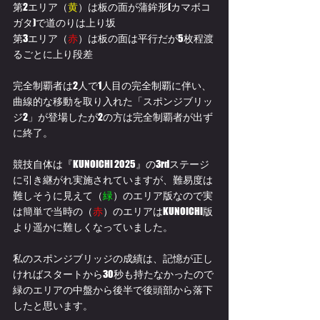
第2エリア（
黄
）は板の面が蒲鉾形(カマボコ
ガタ)で道のりは上り坂
第3エリア（
赤
）は板の面は平行だが5枚程渡
るごとに上り段差
完全制覇者は2人で1人目の完全制覇に伴い、
曲線的な移動を取り入れた「スポンジブリッ
ジ2」が登場したが2の方は完全制覇者が出ず
に終了。
競技自体は『KUNOICHI 2025』の3rdステージ
に引き継がれ実施されていますが、難易度は
難しそうに見えて（
緑
）のエリア版なので実
は簡単で当時の（
赤
）のエリアはKUNOICHI版
より遥かに難しくなっていました。
私のスポンジブリッジの成績は、記憶が正し
ければスタートから30秒も持たなかったので
緑のエリアの中盤から後半で後頭部から落下
したと思います。