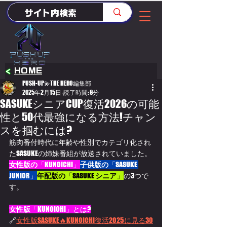
<
HOME
PUSH-UP💫THE HERO編集部
2025年2月15日
読了時間: 8分
SASUKEシニアCUP復活2026の可能
性と50代最強になる方法!チャン
スを掴むには?
筋肉番付時代に年齢や性別でカテゴリ化され
たSASUKEの姉妹番組が放送されていました。
女性版の
「KUNOICHI」
子供版の
「SASUKE 
JUNIOR」
年配版の
「SASUKE 
シニア
」
の3つで
す。
女性版
「KUNOICHI」とは?
🔗
女性版SASUKE🔥KUNOICHI復活2025に見る30