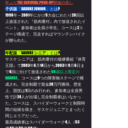
年ぶりTHE SURVIVAL PUSH-UP開催の兆し
子供版
「SASUKE JUNIOR」とは?
1998年～2001年にかけ5大会にわたり20回以
上放送された 『筋肉番付』内で放送されたイ
ベント。参加者は全員小学生。コースは2ス
テージ構成で、完走すればマウンテンバイク
が贈られた。
年配版
「SASUKE 
シニア
」とは?
サスケ シニアは、筋肉番付の後継番組『体育
王国』で2003年6月14日から2003年9月6日ま
で4回に分けて放送された
50歳以上限定の
SASUKE
。コースは9つの障害物ステージで構
成され、完全制覇で賞金20万円獲得。歴史
上、競技は1回のみ行われ、参加者は全員男
性で計24人が出場し完全制覇者はいなかっ
た。コースは、スパイダーウォークと制限時
間の短縮を除き、サスケジュニアとまったく
同じエリアだった。
最高成績者はスパイダーウォーク4人（53