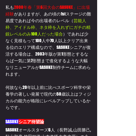
私も
2000年春「第6回大会のSASUKE」に出場
経験
がありますが、あの頃の1stステージの難
易度であれば今の出場者のレベル（
芸能人
枠、アイドル枠、ネタ枠を入れずにガチの精
鋭レベルのみ100人だった場合
）であれば少
なく見積もって100人中70人以上クリア出来
る位のエリア構成なので、SASUKEシニアが復
活する場合は、2003年版が第1形態とするな
らば一気に第7形態まで進化するような大幅
なリニューアルがSASUKE制作チームに求めら
れます。
何故なら20年以上前に比べスポーツ科学や栄
養学の著しい発展で現代の50歳以上はフィジ
カルの能力が格段にレベルアップしているか
らです。
SASUKE
シニア待望論
SASUKEオールスターズ6人（長野誠, 山田勝己, 