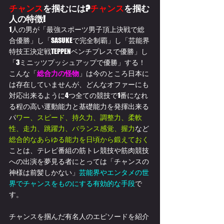
チャンス
を掴むには?
チャンス
を掴む
人の特徴!
1人の男が「最強スポーツ男子頂上決戦で総
合優勝」し「SASUKEで完全制覇」し「芸能界
特技王決定戦TEPPENベンチプレスで優勝」し
「
3ミニッツプッシュアップで優勝」する！
こんな「
総合力の怪物
」
は今のところ日本に
は存在していませんが、どんなオファーにも
対応出来るように4つ
全ての競技で1番になれ
る程の高い運動能力と基礎能力を発揮出来る
パ
ワー、スピード、持久力、調整力、柔軟
性、走力、跳躍力、バランス感覚、握力
など
総合的なあらゆる能力
を日頃から鍛えておく
ことは、テレビ番組の筋トレ競技や筋肉競技
への出演を夢見る者にとっては
「チャンスの
神様は前髪しかない」
芸能界やエンタメの世
界でチャンスをものにする有効的な手段
で
す。
チャンスを掴んだ有名人のエピソードを紹介