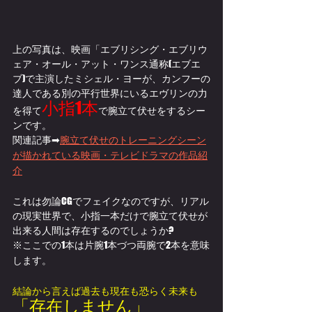
上の写真は、映画「エブリシング・エブリウ
ェア・オール・アット・ワンス通称(エブエ
ブ)で主演したミシェル・ヨーが、カンフーの
達人である別の平行世界にいるエヴリンの力
小指1本
を得て
で腕立て伏せをするシー
ンです。
関連記事➡
腕立て伏せのトレーニングシーン
が描かれている映画・テレビドラマの作品紹
介
これは勿論CGでフェイクなのですが、リアル
の現実世界で、小指一本だけで腕立て伏せが
出来る人間は存在するのでしょうか?
※ここでの1本は片腕1本づつ両腕で2本を意味
します。
結論から言えば過去も現在も恐らく未来も
「存在しません」