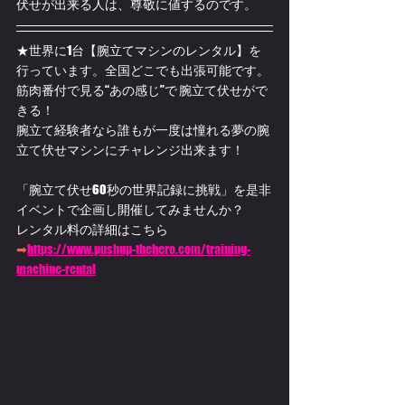
伏せが出来る人は、尊敬に値するのです。
★世界に1台【腕立てマシンのレンタル】を
行っています。全国どこでも出張可能です。
筋肉番付で見る“あの感じ”で 腕立て伏せがで
きる！ 
腕立て経験者なら誰もが一度は憧れる夢の腕
立て伏せマシンにチャレンジ出来ます！
「腕立て伏せ60秒の世界記録に挑戦」を是非
イベントで企画し開催してみませんか？
レンタル料の詳細はこちら
➡
https://www.pushup-thehero.com/training-
machine-rental