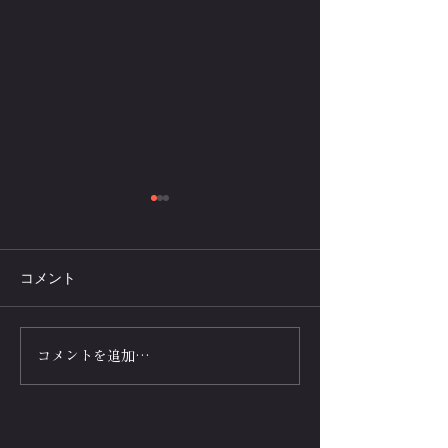
コメント
腕立て伏せのトレーニン
腕立て伏せのト
コメントを追加…
グシーンが描かれている
グシーンが描か
映画・テレビドラマの作
漫画・テレビア
品紹介
品紹介