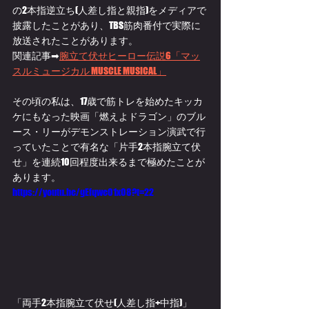
の2本指逆立ち(人差し指と親指)をメディアで
披露したことがあり、TBS筋肉番付で実際に
放送されたことがあります。
関連記事➡
腕立て伏せヒーロー伝説6「マッ
スルミュージカル MUSCLE MUSICAL」
その頃の私は、17歳で筋トレを始めたキッカ
ケにもなった映画「燃えよドラゴン」のブル
ース・リーがデモンストレーション演武で行
っていたことで有名な「片手2本指腕立て伏
せ」を連続10回程度出来るまで極めたことが
あります。
https://youtu.be/gEfqwe01x08?t=22
「両手2本指腕立て伏せ(人差し指+中指)」