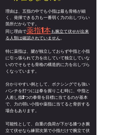
理由は、五指の中でも小指は最も骨格が細
く、発揮できる力も一番弱く力の出しづらい
箇所だからです。
薬指1本
同じ理由で
も腕立て伏せが出来
る人類は確認されていません
。
特に薬指は、腱が独立しておらず中指と小指
に引っ張られて力を出していて独立していな
いのでそもそも骨格の構造的に力を出しづら
くなっています。
分かりやすい例として、ボクシングでも強い
パンチを打つには拳を握りこむ時に、中指と
人差し指2つの拳骨を目標に当てるのが基本
で、力の弱い小指や薬指に当てると骨折する
場合もあります。
可能性として、自重の負荷が下がる膝つき腕
立て伏せなら練習次第で小指だけで腕立て伏