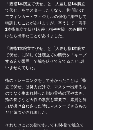
「親指1本腕立て伏せ」と「人差し指1本腕立
て伏せ」をマスターしたくなり、1年間かけ
てフィンガー・フィジカルの強化に集中して
特訓したことがありますが、辛うじて「両手
2本指腕立て伏せ(人差し指+中指)」のみ1回だ
けなら出来たことがありました。
「親指1本腕立て伏せ」と「人差し指1本腕立
て伏せ」に関しては腕立ての態勢を「キープ
する迄が限界」で腕を伏せて立てることは叶
いませんでした。
指のトレーニングをして分かったことは「指
立て伏せ」は努力だけで、マスター出来るも
のでなく生まれ持った指の骨格の形や太さ、
指の長さなど天性の素質も重要で、素質と努
力が掛け合わさった時にマスターできるもの
だと気づかされました。
それだけにどの指であっても1本指で腕立て