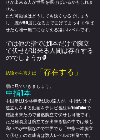
せが出来る人が世界を探せばいるかもしれま
せん。
ただ可動域はどうしても浅くなるでしょう
し、腕が90度になるまで曲げてまっすぐ伸ば
せたら唯一無二になりえる凄いレベルです。
では他の指では1本だけで腕立
て伏せが出来る人間は存在する
のでしょうか?
「存在する」
結論から言えば
順に見ていきましょう。
中指1本
中国拳法(少林寺拳法)の達人が、中指だけで
逆立ちをする動画をテレビ番組やYouTubeで
確認出来たので当然腕立て伏せも可能です。
ただ難易度は腕立てが出来る指の中では最も
高いのが中指なので世界でも「中指一本腕立
て伏せ」の達成者は数人レベルの神業です。