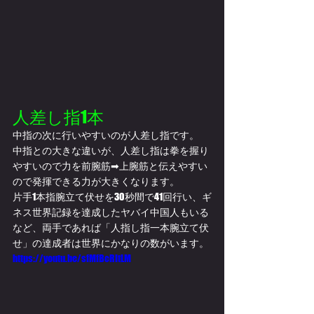
人差し指1本
中指の次に行いやすいのが人差し指です。
中指との大きな違いが、人差し指は拳を握り
やすいので力を前腕筋➡上腕筋と伝えやすい
ので発揮できる力が大きくなります。
片手1本指腕立て伏せを30秒間で41回行い、ギ
ネス世界記録を達成したヤバイ中国人もいる
など、両手であれば「人指し指一本腕立て伏
せ」の達成者は世界にかなりの数がいます。
https://youtu.be/sfMfBcRItLM