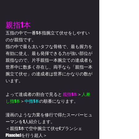
親指1本
五指の中で一番1本指腕立て伏せをしやすい
のが親指です。
指の中で最も太いタフな骨格で、最も握力を
有効に使え、最も発揮できる力が強い部位が
親指なので、片手親指一本腕立ての達成者も
世界中に数多く存在し、両手なら「親指一本
腕立て伏せ」の達成者は世界にかなりの数が
います。
よって達成者の割合で見ると 
親指1本
＞
人差
し指1本
＞
中指1本
の順番になります。
漫画のような力業を修行で得たスーパーヒュ
ーマンを1人紹介します。
＜親指1本で空中腕立て伏せ(プランシェ
Planche)を行う超人＞