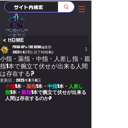
<
HOME
PUSH-UP💫THE HERO編集部
2023年4月7日
読了時間: 5分
小指・薬指・中指・人差し指・親
指1本で腕立て伏せが出来る人間
は存在する?
更新日：
2025年8月4日
小指
1本・
薬指
1本・
中指
1本・
人差し
指
1本・
親指
1本で腕立て伏せが出来る
人間は存在するのか?