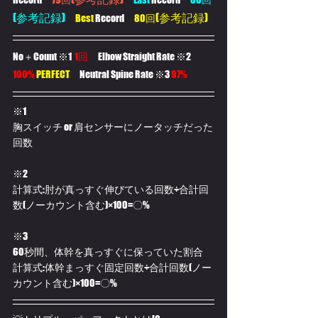
(参考記録)
(参考記録)
Best
 Record　
80回
No＋Count 
※1  
1回　
Elbow Straight Rate 
※2  
100%
PERFECT　
Neutral Spine Rate 
※3 
97%
※1
胸スイッチ or 肩センサーにノータッチだった
回数
※2
計算式:肘が真っすぐ伸びている回数÷合計回
数(ノーカウント含む)×100=〇%
※3
60秒間、体幹を真っすぐに保っていた割合
計算式:体幹まっすぐ固定回数÷合計回数(ノー
カウント含む)×100=〇%