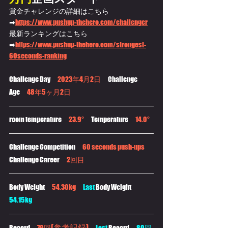
賞金チャレンジの詳細はこちら
➡
https://www.pushup-thehero.com/challenger
​最新ランキングはこちら
➡
https://www.pushup-thehero.com/strongest-
60seconds-ranking
Challenge Day　
2023年4月2日　
Challenge 
Age　
48年5ヶ月2日
room temperature　
23.9°
　Temperature　
14.0°
Challenge Competition　
60 seconds push-ups
Challenge Career　
2回目
Body Weight　
54.30kg
Last 
Body Weight　
54.15kg
(参考記録)
Record　
79回
Last
 Record　
80回