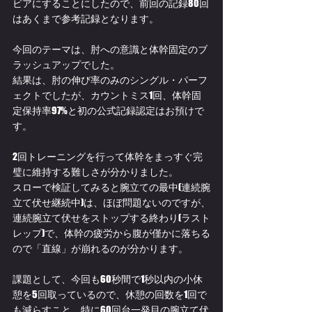
ビアにすることにしたので、前回の記録80回
はあくまで参考記録となります。
今回のテーマは、肘への意識と体幹固定のブ
ラッシュアップでした。
結果は、肘の伸び率のみのシングル・パーフ
ェクトでしたが、カウントミス1回、体幹固
定保持率97%と初の公式記録認定はお預けで
す。
2回トレーニングを行って体幹をまっすぐ完
璧に維持する難しさが分かりました。
スローで検証してみると腕立ての最中(連続腕
立て伏せ継続中)は、ほぼ問題ないのですが、
連続腕立て伏せをストップする終わり(ラスト
レップ)で、体幹の疲労から腹が僅かに落ちる
ので「直線」が崩れるのが分かります。
課題として、今回も60秒間で1秒以内の小休
憩を5回取っているので、休憩の回数を1回で
も減らすこと、特に60回台一発目の腕立て伏