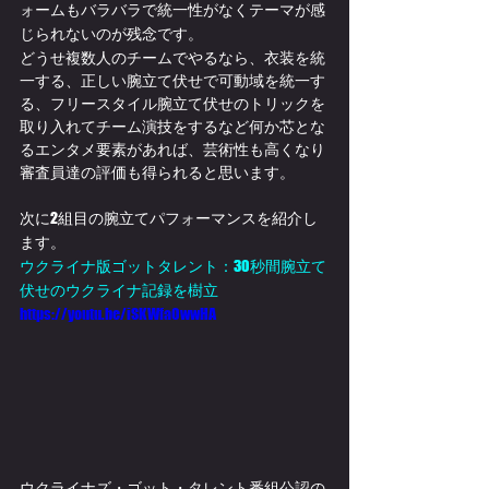
ォームもバラバラで統一性がなくテーマが感
じられないのが残念です。
どうせ複数人のチームでやるなら、衣装を統
一する、正しい腕立て伏せで可動域を統一す
る、フリースタイル腕立て伏せのトリックを
取り入れてチーム演技をするなど何か芯とな
るエンタメ要素があれば、芸術性も高くなり
審査員達の評価も得られると思います。
次に2組目の腕立てパフォーマンスを紹介し
ます。
ウクライナ版ゴットタレント：30秒間腕立て
伏せのウクライナ記録を樹立
https://youtu.be/iSKWfa0wwHA
ウクライナズ・ゴット・タレント番組公認の