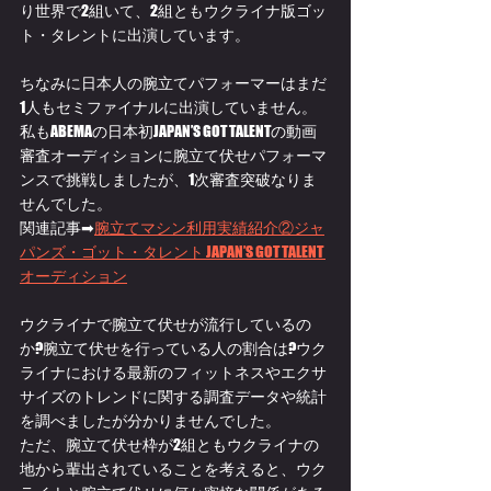
り世界で2組いて、2組ともウクライナ版ゴッ
ト・タレントに出演しています。
ちなみに日本人の腕立てパフォーマーはまだ
1人もセミファイナルに出演していません。
私もABEMAの日本初JAPAN’S GOT TALENTの動画
審査オーディションに腕立て伏せパフォーマ
ンスで挑戦しましたが、1次審査突破なりま
せんでした。
関連記事➡
腕立てマシン利用実績紹介②ジャ
パンズ・ゴット・タレント JAPAN’S GOT TALENT 
オーディション
ウクライナで腕立て伏せが流行しているの
か?腕立て伏せを行っている人の割合は?ウク
ライナにおける最新のフィットネスやエクサ
サイズのトレンドに関する調査データや統計
を調べましたが分かりませんでした。
ただ、腕立て伏せ枠が2組ともウクライナの
地から輩出されていることを考えると、ウク