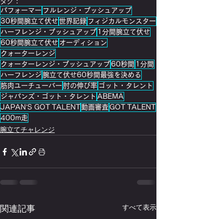
タグ：
パフォーマー
フルレンジ・プッシュアップ
30秒間腕立て伏せ
世界記録
フィジカルモンスター
ハーフレンジ・プッシュアップ
1分間腕立て伏せ
60秒間腕立て伏せ
オーディション
クォーターレンジ
クォーターレンジ・プッシュアップ
60秒間
1分間
ハーフレンジ
腕立て伏せ​60秒間最強を決める
筋肉ユーチューバー
肘の伸び率
ゴット・タレント
ジャパンズ・ゴット・タレント
ABEMA
JAPAN’S GOT TALENT
動画審査
GOT TALENT
400m走
腕立てチャレンジ
関連記事
すべて表示