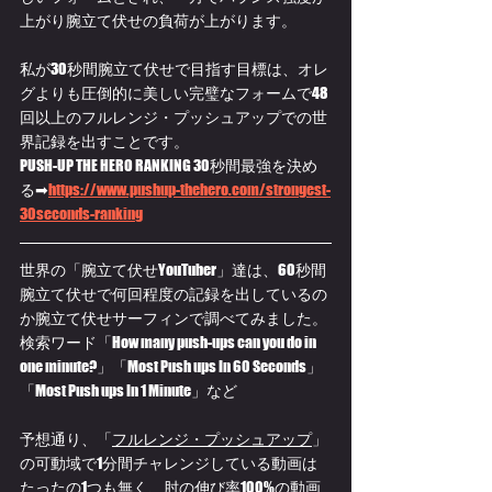
上がり腕立て伏せの負荷が上がります。
私が30秒間腕立て伏せで目指す目標は、オレ
グよりも圧倒的に美しい完璧なフォームで48
回以上のフルレンジ・プッシュアップでの世
界記録を出すことです。
PUSH-UP THE HERO RANKING ​30秒間最強を決め
る➡
https://www.pushup-thehero.com/strongest-
30seconds-ranking
世界の「腕立て伏せYouTuber」達は、60秒間
腕立て伏せで何回程度の記録を出しているの
か腕立て伏せサーフィンで調べてみました。
検索ワード「How many push-ups can you do in 
one minute?」「Most Push ups In 60 Seconds」
「Most Push ups In 1 Minute」など
予想通り、「
フルレンジ・プッシュアップ
」
の可動域で1分間チャレンジしている動画は
たったの1つも無く、肘の伸び率100%の動画