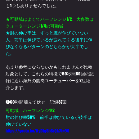
も1つもありませんでした。
★可動域はよくてハーフレンジ1/2、大多数は
クォーターレンジ1/4の可動域
★肘の伸び率は、ずっと腕が伸びていない
人、前半は伸びているが疲れてくる後半に伸
びなくなるパターンのどちらかが大半でし
た。
あまり参考にならないかもしれませんが比較
対象として、これらの特徴で60秒間80回の記
録に近い海外の筋肉ユーチューバーを2組紹
介します。
❶60秒間腕立て伏せ　記録87回
可動域　ハーフレンジ1/2
肘の伸び率50%　前半は伸びているが後半は
伸びていない
https://youtu.be/KyDhjSbBiQk?t=90