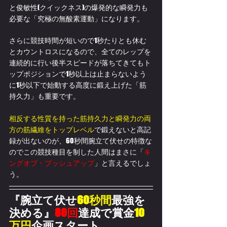
と俊敏性(クイックネス)の爆発的な瞬発力も
必要な「究極の無酸素運動」になります。
さらに競技時間が短いので1秒たりとも休む
とカウントロスになるので、全てのレップを
連続的に行い後半スピードが落ちてきてもト
ップポジションで1秒以上は止まらないよう
に1秒以下で始動する高度に鍛え上げた「筋
持久力」も重要です。
相反する性質を持った筋持久力と瞬発力の両
方の筋繊維をトップレベル
で鍛えないと高記
録が出ないのが、60秒間腕立て伏せの特徴な
のでこの競技種目を制した人間はまさに「
キ
ングオブ・プッシュアップ
」と言えるでしょ
う。
『腕立て伏せ​
60秒間
最強を
決める』
80回
達成で賞金
10
万円
企画スタート