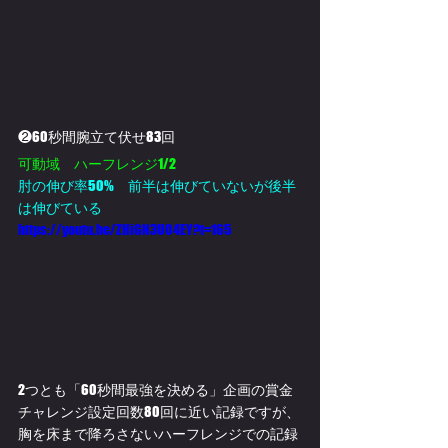
❷60秒間腕立て伏せ83回
可動域　ハーフレンジ1/2
肘の伸び率50%　前半は伸びていないが後半
は伸びている
https://youtu.be/ZHiGN3U04EY?t=165
2つとも「​60秒間最強を決める」企画の賞金
チャレンジ設定回数80回に近い記録ですが、
胸を床まで降ろさないハーフレンジでの記録