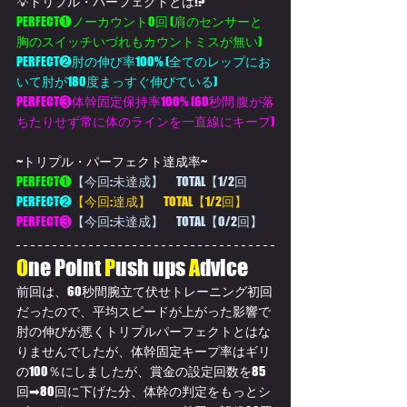
💡トリプル・パーフェクトとは!?
PERFECT❶ノーカウント0回 (肩のセンサーと
胸のスイッチいづれもカウントミスが無い)
PERFECT❷肘の伸び率100% (全てのレップにお
いて肘が180度まっすぐ伸びている)
PERFECT❸体幹固定保持率100% (60秒間 腹が落
ちたりせず常に体のラインを一直線にキープ)
~トリプル・パーフェクト達成率~
PERFECT❶
【今回:未達成】　TOTAL【1/2回
PERFECT❷
【今回:達成】　TOTAL【1/2回】
PERFECT❸
【今回:未達成】　TOTAL【0/2回】
O
ne Point
 P
ush ups 
A
dvice
前回は、60秒間腕立て伏せトレーニング初回
だったので、平均スピードが上がった影響で
肘の伸びが悪くトリプルパーフェクトとはな
りませんでしたが、体幹固定キープ率はギリ
の100％にしましたが、賞金の設定回数を85
回➡80回に下げた分、体幹の判定をもっとシ