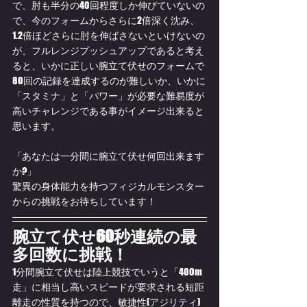
で、肘も半分の40回程度しか伸びていないの
で、今のフォームからさらに2倍深く沈み、
1.2倍ほどさらに肘を伸ばさないといけないの
が、フルレンジプッシュアップであると考え
ると、いかに正しい腕立て伏せのフォームで
80回の記録を達成するのが難しいか、いかに
「スタミナ」と「パワー」が必要な難易度が
高いチャレンジである事がイメージ出来ると
思います。
「あなたは一分間に腕立て伏せ何回出来ます
か?」
驚異の身体能力を持つフィジカルモンスター
からの挑戦をお待ちしています！
腕立て伏せ60秒連続の最
多回数に挑戦！
1分間腕立て伏せは陸上競技でいうと「400m
走」に相当し高いスピードが要求される短距
離走の性質を持つので、敏捷性(アジリティ)