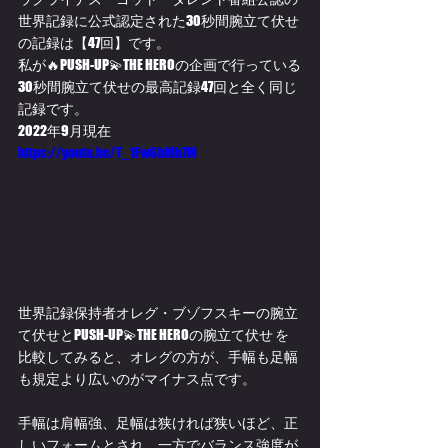
世界記録に公式認定された30秒間腕立て伏せ
の記録は【47回】です。
私が🔥PUSH-UP💫THE HEROの企画で行っている
30秒間腕立て伏せの最高記録47回と全く同じ
記録です。
2022年9月現在
https://youtu.be/T_1Fw6bMh7M
世界記録保持者オレグ・ブゾフスキーの腕立
て伏せとPUSH-UP💫THE HEROの腕立て伏せ を
比較してみると、オレグの方が、手幅も足幅
も規定より広いのがマイナス点です。
手幅は肩幅強、足幅は狭ければ狭いほど、正
しいフォームとされ、一方でバランス強度が