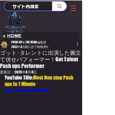
<
HOME
PUSH-UP💫THE HERO編集部
2023年4月2日
読了時間: 7分
ゴット･タレントに出演した腕立
て伏せパフォーマー！Got Talent
Push ups Performer
更新日：
2025年8月4日
YouTube Title:
Most Non stop Push 
ups In 1 Minute
https://youtu.be/qODe9iSNmtI