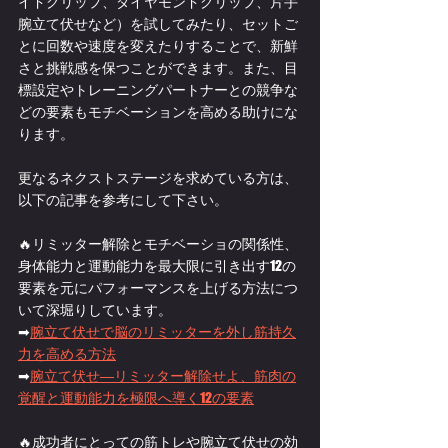
イドグリップ、ダイヤモンドグリップ、片手
腕立て伏せなど）を試してみたり、セットご
とに回数や速度を変えたりすることで、新鮮
さと挑戦感を保つことができます。また、目
標設定やトレーニングパートナーとの競争な
どの要素もモチベーションを高める助けにな
ります。
更なるネクストステージを求めている方は、
以下の記事を参考にして下さい。
🔥リミッター解除とモチベーショの関係性、
身体能力と運動能力を最大限に引き出す12の
要素を元にパフォーマンスを上げる方法につ
いて深堀りしています。
➡
腕立て伏せで脳のリミッターを外し筋持久
力を高める方法
➡
腕立て伏せ―リミッター解除せよ、筋肉の
覚醒と運動能力を極限へ導く12の要素
🔥成功者にとっての筋トレや腕立て伏せの効