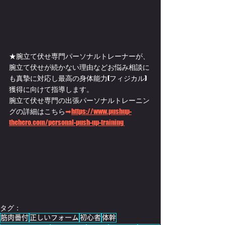
★腕立て伏せ専門パーソナルトレーナーが、
腕立て伏せが続かない理由などお悩み相談に
も真摯に対応し最高の身体能力(フィジカル)
獲得に向けて指導します。
腕立て伏せ専門の出張パーソナルトレーニン
グの詳細はこちら
➡
https://www.pushup-
thehero.com/personal-push-up-training 
タグ：
筋肉番付
正しいフォーム
初心者
体幹