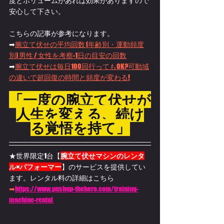
度とボリュームがあれば効果がありますので
安心して下さい。
こちらの記事が参考になります。
➡
腕立て伏せの平均回数 (年齢別・運動頻度
別) 男性 / 女性を考察-1日の目安の回数
➡
腕立て伏せは毎日100回行ってもOK?可動域
の違いで超回復の時間と頻度が変わる!
「一度の腕立て伏せが
人生を変える、続け
る覚悟を持て」
★世界限定1台【
腕立て伏せマシンのレンタ
ル×パフォーマー
】のサービスを提供してい
ます。
レンタル料の詳細はこちら
➡
https://www.pushup-thehero.com/training-
machine-rental 