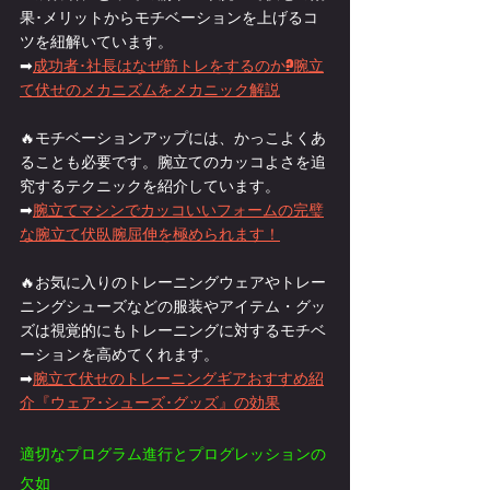
果･メリットからモチベーションを上げるコ
ツを紐解いています。
➡
成功者･社長はなぜ筋トレをするのか?腕立
て伏せのメカニズムをメカニック解説
🔥モチベーションアップには、かっこよくあ
ることも必要です。腕立てのカッコよさを追
究するテクニックを紹介しています。
➡
腕立てマシンでカッコいいフォームの完璧
な腕立て伏臥腕屈伸を極められます！
🔥お気に入りのトレーニングウェアやトレー
ニングシューズなどの服装やアイテム・グッ
ズは視覚的にもトレーニングに対するモチベ
ーションを高めてくれます。
➡
腕立て伏せのトレーニングギアおすすめ紹
介『ウェア･シューズ･グッズ』の効果
適切なプログラム進行とプログレッションの
欠如