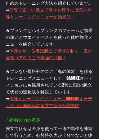
ためのトレーニング方法を紹介しています。
➡
完璧で正しい腕立て伏せを行うには鬼の体
幹トレーニングメニューが効果的！
🔥プランクとハイプランクのフォームと効果
の違いとウエイトベストを使った体幹強化メ
ニューを紹介しています。
➡
体幹を制する者は腕立て伏せを制す！鬼が
宿るコアの力こそ最強の武器！
🔥ブレない規格外のコア「鬼の体幹」を作る
トレーニングメニューとして、SASUKEオーデ
ィションにも採用されている2秒に1回の腕立
て伏せの進化版を解説しています。
➡
体幹トレーニングメニューにSASUKEオーデ
ィション新時代の腕立て伏せが効果的
心肺持久力の不足
腕立て伏せは全身を使って一連の動作を連続
して行うため、心肺持久力が十分でないと疲