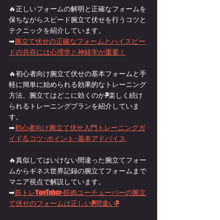
🔥正しいフォームの解明と正確なフォームを
保ちながらスピード腕立て伏せを行うコツと
テクニックを紹介しています。
➡
腕立て伏せの正確なフォームとハイスピー
ドの共存には心理学と神経学が重要！
🔥初心者向け腕立て伏せの基本フォームと手
軽に簡単に始められる効果的なトレーニング
方法、腕立てはどこに効くのか?楽しく続け
られるトレーニングプランを紹介していま
す。
➡
初心者向け腕立て伏せ入門トレーニングガ
イド💪コツ･ポイント･基本アドバイス
🔥真似してはいけない間違った腕立てフォー
ムからギネス世界記録の腕立てフォームまで
マニア視点で解説しています。
➡
筋トレYouTuber-筋肉ユーチューバーの腕立
て伏せのフォームは正しい?間違い?