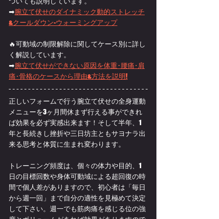
ついても説明しています。
➡
腕立て伏せのダイナミック動的ストレッチ
&クールダウン-ウォーミングアップ
🔥可動域の制限解除に関してケース別に詳し
く解説しています。
➡
腕立て伏せができない原因を体重･腰痛･肩
痛･骨格のケースから理由&方法を説明!
正しいフォームで行う腕立て伏せの全身運動
メニューを3ヶ月間休まず行える事ができれ
ば効果を必ず実感出来ます！そして半年、1
年と長続きし挫折や三日坊主ともサヨナラ出
来る思考と体質に生まれ変わります。
トレーニング頻度は、個々の体力や目的、1
日の目標回数や身体可動域による超回復の時
間で個人差がありますので、初心者は「毎日
から週一回」まで自分の適性を見極めて決定
して下さい。週一でも筋肉痛を感じる位の強