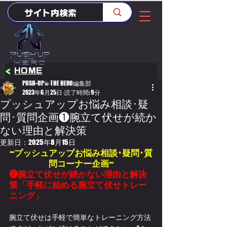
<
HOME
PUSH-UP💫THE HERO編集部
2023年6月25日
読了時間: 9分
プッシュアップお悩み相談･疑
問･質問企画❶腕立て伏せが続か
ない理由と解決策
更新日：
2025年8月15日
~プッシュアップお悩み相談･疑問･質
問コーナー企画~
❶腕立て伏せが続かない理由と解決
策「手軽に始める腕立て伏せトレー
ニング」
腕立て伏せは手軽で簡単なトレーニング方法