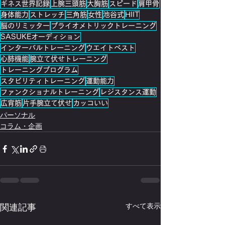
ギネス世界記録
上腕三頭筋
大胸筋
スピード
肩甲骨
身体能力
ストレッチ
三角筋
女性
池谷式
HIIT
脳のリミッター
プライオメトリックトレーニング
SASUKEオーディション
インターバルトレーニング
ウエイトベスト
心肺機能
腕立て伏せトレーニング
トレーニングプログラム
スタビリティトレーニング
運動能力
ファンクショナルトレーニング
レジスタンス運動
広背筋
片手腕立て伏せ
カッコいい
パーソナル
コラム・企画
関連記事
すべて表示