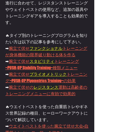
進行に合わせて、レジスタンストレーニング
やウェイトベストの使用など、追加の器具や
トレーニングギアを導入することも効果的で
す。
🔥タイプ別のトレーニングプログラムを知り
たい方は以下の記事を参考にして下さい。
➡
腕立て伏せ
ファンクショナル
トレーニング
が身体機能の限界破り動ける体を作る
➡
腕立て伏せ
スタビリティ
トレーニング
~PUSH-UP Stability Training~種類メニュー
➡
腕立て伏せ
プライオメトリック
トレーニン
グ~PUSH-UP Plyometrics Training~の効果
➡
腕立て伏せの
レジスタンス
運動は高齢者の
トレーニングメニューに有効で効果的
🔥ウエイトベストを使った自重筋トレやギネ
ス世界記録の種目、ヒーローワークアウトに
ついて解説しています。
➡
ウエイトベストを使った腕立て伏せ大会-自