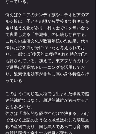
なっている。
例えばケニアのナンディ族やエチオピアのア
ルシ族は、子どもの頃から学校まで数キロを
走り通う文化があり、村同士で牛を奪い合っ
て夜通し走る「牛泥棒」の伝統も存在する。
これらの生活文化が数百年続いた結果、代々
優れた持久力が身についたと考えられてお
り、一部では“後天的に獲得された持久力”と
も評されている。加えて、東アフリカのトッ
プ選手は皆高地トレーニングを活用してお
り、酸素使用効率が非常に高い身体特性を持
っている。
このように同じ黒人種でも生まれた環境で超
速筋繊維ではなく、超遅筋繊維が独占するこ
ともあるのだ。
強さは「遺伝的な優位性だけで決まる」わけ
ではなく上記のような地域差はむしろ環境文
化の産物であり、同じ黒人であっても育つ国
や競技環境で突出する種目が変わる。