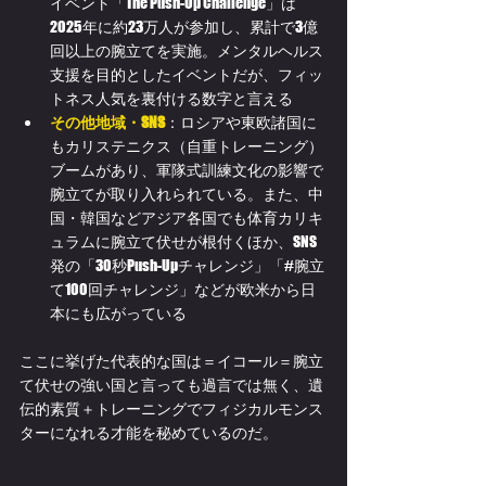
イベント「The Push-Up Challenge」は
2025年に約23万人が参加し、累計で3億
回以上の腕立てを実施。メンタルヘルス
支援を目的としたイベントだが、フィッ
トネス人気を裏付ける数字と言える
その他地域・SNS
：ロシアや東欧諸国に
もカリステニクス（自重トレーニング）
ブームがあり、軍隊式訓練文化の影響で
腕立てが取り入れられている。また、中
国・韓国などアジア各国でも体育カリキ
ュラムに腕立て伏せが根付くほか、SNS
発の「30秒Push-Upチャレンジ」「#腕立
て100回チャレンジ」などが欧米から日
本にも広がっている
ここに挙げた代表的な国は＝イコール＝腕立
て伏せの強い国と言っても過言では無く、遺
伝的素質＋トレーニングでフィジカルモンス
ターになれる才能を秘めているのだ。