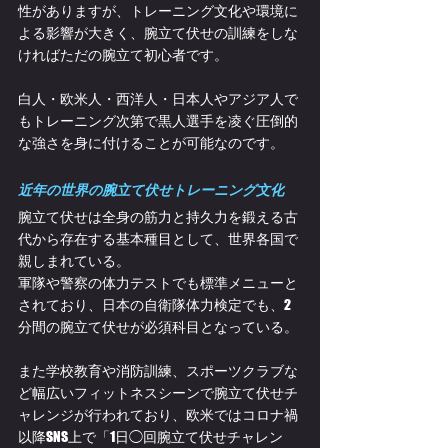
性がありますが、トレーニング文化や環境に
よる影響が大きく、腕立て伏せの訓練をしな
ければただの腕立て初心者です。
白人・欧米人・西洋人・日本人やアジア人で
もトレーニング次第で黒人選手を凌ぐ圧倒的
な強さを身に付けることが可能なのです。
近年の世界の腕立て伏せトレーニング文化
腕立て伏せは全身の筋力と持久力を鍛える古
代から存在する基本種目として、世界各国で
親しまれている。
軍隊や警察の体力テストでも標準メニューと
されており、日本の自衛隊体力検定でも、2
分間の腕立て伏せが必須科目となっている。
また学校教育や消防訓練、スポーツクラブな
ど幅広いフィットネスシーンで腕立て伏せチ
ャレンジが行われており、欧米ではコロナ禍
以降SNS上で「1日◯回腕立て伏せチャレン