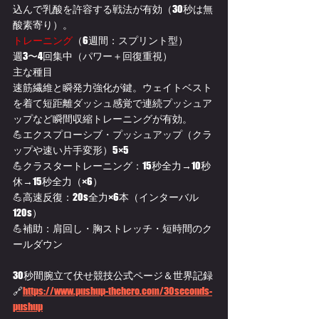
込んで乳酸を許容する戦法が有効（30秒は無
酸素寄り）。
トレーニング
（6週間：スプリント型）
週3〜4回集中（パワー＋回復重視）
主な種目
速筋繊維と瞬発力強化が鍵。ウェイトベスト
を着て短距離ダッシュ感覚で連続プッシュア
ップなど瞬間収縮トレーニングが有効。
💪エクスプローシブ・プッシュアップ（クラ
ップや速い片手変形）5×5
💪クラスタートレーニング：15秒全力→10秒
休→15秒全力（×6）
💪高速反復：20s全力×6本（インターバル
120s）
💪補助：肩回し・胸ストレッチ・短時間のク
ールダウン
30秒間腕立て伏せ競技公式ページ＆世界記録
🔗
https://
www.pushup-thehero.com/30seconds-
pushup