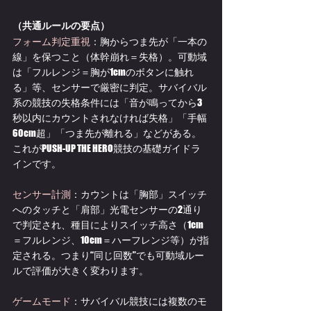
（共通ルールの要点）
フォーム判定重視
：胸からつま先が「一本の
線」を保つこと（体幹崩れ＝失格）。可動域
は「フルレンジ＝胸が1cmのボタンに触れ
る」等、センサーで厳密に判定。サバイバル
系の競技の失格条件には「音が鳴ってから3
秒以内にカウントされなければ失格」「手幅
60cm超」「つま先が離れる」などがある。
これがPUSH-UP THE HERO競技の基礎ガイドラ
インです。 
センサー計測
：カウントは「胸部」スイッチ
へのタッチと「肩部」光電センサーの2通り
で判定され、種目によりスイッチ高さ（1cm
＝フルレンジ、10cm＝ハーフレンジ等）が指
定される。つまり“同じ回数”でも可動域ルー
ルで評価が大きく変わります。 
ゲームモード
：サバイバル競技には複数のモ