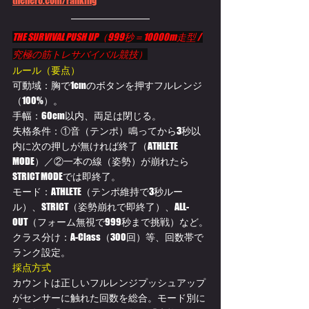
thehero.com/ranking
THE SURVIVAL PUSH UP（999秒＝10000m走型 / 
究極の筋トレサバイバル競技）
ルール（要点）
可動域：胸で1cmのボタンを押すフルレンジ
（100%）。
手幅：60cm以内、両足は閉じる。
失格条件：①音（テンポ）鳴ってから3秒以
内に次の押しが無ければ終了（ATHLETE 
MODE）／②一本の線（姿勢）が崩れたら
STRICT MODEでは即終了。
モード：ATHLETE（テンポ維持で3秒ルー
ル）、STRICT（姿勢崩れで即終了）、ALL-
OUT（フォーム無視で999秒まで挑戦）など。
クラス分け：A-Class（300回）等、回数帯で
ランク設定。 
採点方式
カウントは正しいフルレンジプッシュアップ
がセンサーに触れた回数を総合。モード別に