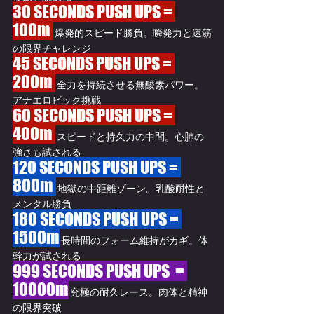
30 SECONDS PUSH UPS = 
100m 
 爆発的スピード勝負。瞬発力と速筋
の限界チャレンジ
45 SECONDS
 PUSH UPS
 = 
200m 
 全力を持続させる無酸素パワー。
アナエロビック挑戦
60 SECONDS
 PUSH UPS
 = 
400m 
 スピードと持久力の中間。心肺の
強さも試される
120 SECONDS PUSH UPS = 
800m 
 地獄の中距離ゾーン。乳酸耐性と
メンタル勝負
180 SECONDS
 PUSH UPS 
= 
1500m
 長時間のフォーム維持がカギ。体
幹力が試される
999 SECONDS PUSH UPS  = 
10000m
 究極の耐久レース。肉体と精神
の限界突破