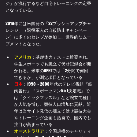
ジ」が流行するなど自宅トレーニングの定番
となっている。
2016年には米国発の「22プッシュアップチャ
レンジ」（退役軍人の自殺防止キャンペー
ン）に多くのセレブが参加し、世界的なムー
ブメントとなった。
アメリカ
：基礎体力テストに推奨され、
学生スポーツでも腕立て伏せ記録会が開
かれる。米軍のAPFTでは「2分間で何回
できるか」が測定項目となっている
日本
：1990～2000年代のテレビ番組『筋
肉番付』『スポーツマンNo.1決定戦』で
は「クイックマッスル」など腕立て種目
が人気を博し、競技人口増加に貢献。近
年は当サイト発信の腕立て伏せ競技大会
やトレーニング企画も活発で、国内でも
注目が高まっている
オーストラリア
：全国規模のチャリティ