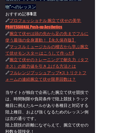
物”へのレッスン
おすすめ記事5選
🔗
プロフェッショナル 腕立て伏せの美学 
PROFESSIONAL Push-up Aesthetics
🔗
腕立て伏せは頭の先から足の先までフルに
使う最強の全身運動！【永久保存版】
🔗
マッスルミュージカルの稽古から学ぶ腕立
て伏せモンスター はこうして作った!
🔗
腕立て伏せのトレーニングで耐久力（タフ
ネス）の能力値を引き上げる方法とは
🔗
フルレンジプッシュアップ×ストリクトフ
ォームの連続腕立て伏せ限界回数は？
当サイトが独自で企画した腕立て伏せ競技で
は、時間制限や負荷条件で陸上競技トラック
種目に例えたルールがあり各種目と対応する
陸上種目、および強くなるためのレッスン例
は次の通りです。
陸上競技の距離になぞらえて、腕立て伏せの
秒数を競技化！