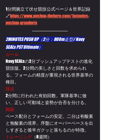
1分間腕立て伏せ競技公式ページ＆世界記録
🔗
https://www.pushup-thehero.com/1minutes-
pushup-grandprix
2MINUTES PUSH UP（
2分：800m走型/ 
Navy 
SEALs PST Ultimate）
ルール
Navy SEALsの2分プッシュアップテストの進化
競技版。2分間の美しさと回数を求められ
る。フォームの精度が重視される世界基準の
種目。
採点
2分間に行われた有効回数。軍隊基準に倣
い、正しい可動域と姿勢が合否を分ける。
戦術
ペース配分とフォームの安定。二分は有酸素
と無酸素の境界。序盤にオーバーペースを出
しすぎると後半ガクッと落ちるのが特徴。
トレーニング
（8週間）