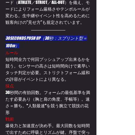
ード（ATHLETE／STRICT／ALL-OUT）を備え、モ
ードによりフォーム厳格さやテンポルールが
変わる。生中継やイベント性を高めるために
観客向けの“見せ方”も規定されています。
30SECONDS PUSH UP（30秒：スプリント型＝
100m）
ルール
短時間全力で何回プッシュアップ出来るかを
競う。センサーの高さは短時間向けで素早い
タッチ判定が必要。ストリクトフォーム緩和
の許容がイベントにより異なる。 
採点
30秒間の有効回数。フォームの最低基準を満
たす必要あり（胸と肩の角度、手幅等）。速
さ＝勝ち。"人類最速"を競う腕立て競技の花
形
戦術
爆発力と加速度が決め手。最大回数を短時間
で出すために呼吸とリズムが鍵。序盤で突っ