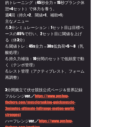
的トレーニング（45秒全力＋15秒プランク休
憩×4セット）で体力を養う。
週4回（持久×2、閾値×1、補助×1）
主なメニュー
💪3分シミュレーション：1セット目は目標ペ
ースの85%で行い、2セット目に閾値を上げ
る（休3分）
💪閾値トレ：45s全力→30s低負荷×5〜8（乳
酸処理）
💪持久力補強：10分間のセットで低頻度で動
く（テンポ管理）
💪レスト管理（アクティブレスト、フォーム
再調整）
3分間腕立て伏せ競技公式ページ＆世界記録
フルレンジver.🔗
https://www.pushup-
thehero.com/muscleranking-quickmuscle-
3minutes-ultimate-fullrange-motion-world-
strongest
ハーフレンジver.🔗
https://
www.pushup-