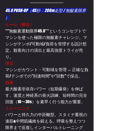
45.0 PUSH-UP（
45秒：200m走型 / 
無酸素限界 
）
ルール（概念）
**“無酸素運動限界45.0”**というコンセプトで
マシンを使った極限の無酸素チャレンジ。マ
シンがテンポ/可動域/負荷を管理する設計想
定。観客向けの演出と最高強度トライが売
り。 
採点
マシンがカウント・可動域を管理 → 正確な負
荷/テンポでの“到達時間”や“回数”で採点。
戦術
最大酸素非依存パワー（短期爆発）を伸ば
す。速度と神経系の発火訓練、短時間の完全
回復（10〜30s）を素早く行う能力が重要。
トレーニング
パワーと持久力の中距離型。スタミナ重視の
速筋&中間筋繊維を鍛える。呼吸を整えつつ
限界まで反復しインターバルトレーニング