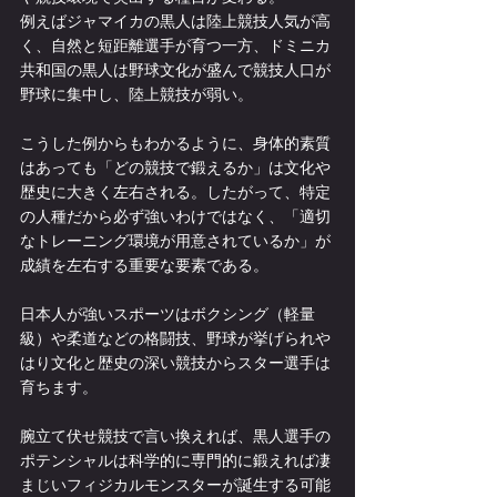
例えばジャマイカの黒人は陸上競技人気が高
く、自然と短距離選手が育つ一方、ドミニカ
共和国の黒人は野球文化が盛んで競技人口が
野球に集中し、陸上競技が弱い。
こうした例からもわかるように、身体的素質
はあっても「どの競技で鍛えるか」は文化や
歴史に大きく左右される。したがって、特定
の人種だから必ず強いわけではなく、「適切
なトレーニング環境が用意されているか」が
成績を左右する重要な要素である。
日本人が強いスポーツはボクシング（軽量
級）や柔道などの格闘技、野球が挙げられや
はり文化と歴史の深い競技からスター選手は
育ちます。
腕立て伏せ競技で言い換えれば、黒人選手の
ポテンシャルは科学的に専門的に鍛えれば凄
まじいフィジカルモンスターが誕生する可能