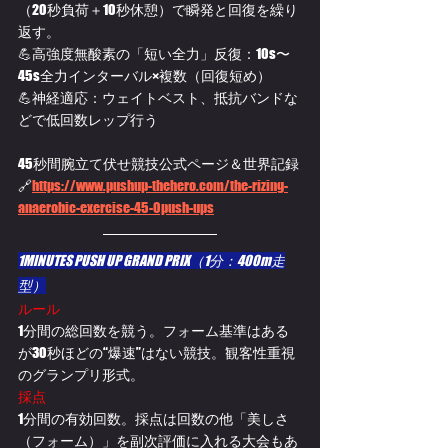
（20秒負荷＋10秒休憩）で瞬発と回復を繰り
返す。
💪高強度無酸素の「短い全力」反復：10s〜
45s全力インターバル×複数（回復短め）
💪神経適応：ウェイトベスト、抵抗バンドな
どで低回数レップ行う
45秒間腕立て伏せ競技公式ページ＆世界記録
🔗
https://www.pushup-thehero.com/the-rizing-
anaerobic-exercise-45-0push-ups
1MINUTES PUSH UP GRAND PRIX（1分：400m走
型）
ルール
1分間の総回数を競う。フォーム基準はある
が30秒ほどの“爆速”はない競技。観客性重視
のグランプリ形式。 
採点
1分間の有効回数。採点は回数の他「美しさ
（フォーム）」を副次評価に入れる大会もあ