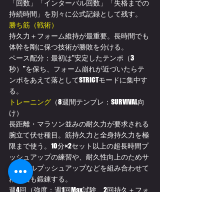
「回数」「インターバル回数」「失格までの
持続時間」を別々に公式記録として残す。
勝ち筋（戦術）
持久力＋フォーム維持が最重要。長時間でも
体幹を剛に保つ技術が勝敗を分ける。
ペース配分：最初は“安定したテンポ（3
秒）”を保ち、フォーム崩れが近づいたらテ
ンポをあえて落としてSTRICTモードに集中す
る。 
トレーニング
（8週間テンプレ：SURVIVAL向
け）
長距離・マラソン並みの耐久力が要求される
腕立て伏せ種目。筋持久力と全身持久力を極
限まで使う。10分×2セット以上の超長時間プ
ッシュアップの練習や、耐久性向上のためサ
バイバルプッシュアップなどを組み合わせて
精神面も鍛錬する。
週4回（強度：週1回Max試験、2回持久＋フォ
ーム、1回補助）
主なセッション
💪Long Intervals：5〜8分 ×（30秒プッシュア