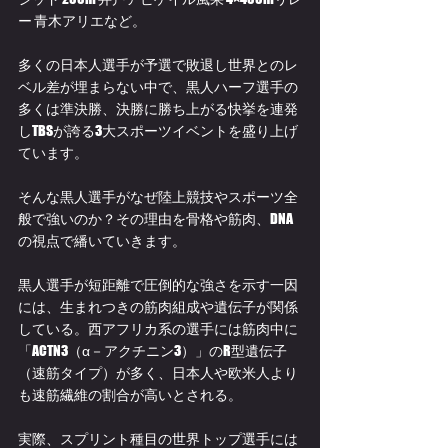
ー 青木アリエなど。
多くの日本人選手が予選で敗退し世界とのレ
ベル差が埋まらない中で、黒人ハーフ選手の
多くは準決勝、決勝に勝ち上がる快挙を連発
しTBSが誇る3大スポーツイベントを盛り上げ
ています。
そんな黒人選手がなぜ陸上競技やスポーツ全
般で強いのか？その理由を骨格や筋肉、DNA
の視点で繙いていきます。
黒人選手が短距離で圧倒的な強さを示す一因
には、生まれつきの筋肉組成や遺伝子が関係
している。西アフリカ系の選手には筋肉中に
「ACTN3（α－アクチニン3）」のR型遺伝子
（速筋タイプ）が多く、日本人や欧米人より
も速筋繊維の割合が高いとされる。
実際、スプリント種目の世界トップ選手には