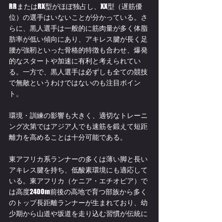
RRまたはRX型がほぼ独占し、XX型（遅筋優
位）の選手はいないことが分かっている。さ
らに、黒人選手は一般的に筋肉量が多く体脂
肪率が低い傾向にあり、アキレス腱が長く足
腰が強靭といった骨格的特徴も合わせ、爆発
的なスタートや加速に有利と考えられてい
る。一方で、黒人選手は必ずしも全ての競技
で無敵というわけではないのも注目ポイン
ト。
環境・訓練の影響も大きく、適切なトレーニ
ング次第ではアジア人でも速筋を鍛えて短距
離力を高めることは十分可能である。
東アフリカ系ランナーの多くは薄い脚と長い
アキレス腱を持ち、低酸素環境にも適応して
いる。東アフリカ（ケニア・エチオピア）で
は高度2400m前後の高地で育つ部族から多く
のトップ長距離ランナーが生まれており、幼
少期から山道や坂道を走り込む習慣が伝統に