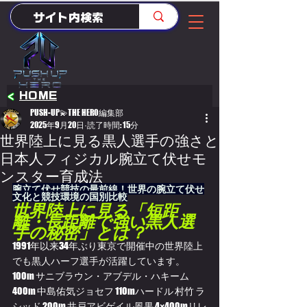
<
HOME
PUSH-UP💫THE HERO編集部
2025年9月20日
読了時間: 15分
世界陸上に見る黒人選手の強さと
日本人フィジカル腕立て伏せモ
ンスター育成法
腕立て伏せ競技の最前線！世界の腕立て伏せ
文化と競技環境の国別比較
世界陸上に見る「短距
離・長距離で強い黒人選
手の秘密」とは？
1991年以来34年ぶり東京で開催中の世界陸上
でも黒人ハーフ選手が活躍しています。
100m サニブラウン・アブデル・ハキーム 
400m 中島佑気ジョセフ 110mハードル 村竹 ラ
シッド 200m 井戸アビゲイル風果 4×400mリレ