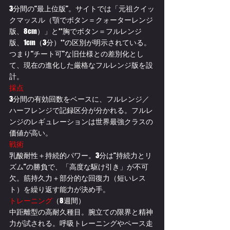
3分間の“最上位版”。サイトでは「元祖クイッ
クマッスル（顎でボタン＝クォーターレンジ
版、8cm）」と**胸でボタン＝フルレンジ
版、1cm（3分）**の区別が明示されている。
つまり“チート可”な旧仕様との差別化とし
て、現在の進化した厳格なフルレンジ版を設
計。 
採点
3分間の有効回数をベースに、フルレンジ／
ハーフレンジで記録区分が分かれる。フルレ
ンジのレギュレーションは世界最強クラスの
価値が高い。
戦術
乳酸耐性＋持続的パワー。3分は“持続力とリ
ズム”の勝負で、「高度な駆け引き」が不可
欠。筋持久力＋部分的な回復力（短いレス
ト）を繰り返す能力が決め手。
トレーニング
（8週間）
中距離型の高耐久種目。腕立ての限界と精神
力が試される。呼吸トレーニングやペース走