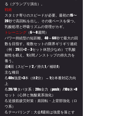
る（グランプリ演出）。 
戦術
スタミナ寄りのスピードが必要。最初の15〜
20秒で高回転を出し、その後ペースを保つ。
乳酸処理と呼吸リズムの管理がカギ。
トレーニング
（6〜8週間）
パワー持続型の短距離。40～60秒で最大の回
数を目指す。複数セットの限界ギリギリ連続
（例：25回×2～3セット休憩少なめ）で乳酸
耐性を鍛え、1分間ノンストップの持久力を
養う。
週4回（スピード2／持久1／補助1）
主な種目
💪40s強度×3本（休2分） → 1分本番対応力向
上
💪20/10タバタ系：20s全力（push）/10s休 ×8
セット（心肺と無酸素系強化）
💪近接筋疲労対策：肩回転・上背部強化（ロ
ウ系）
💪テーパリング：大会1週前は強度を落とす