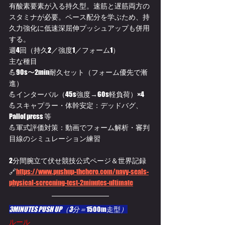
有酸素要素が入る持久型。速筋と遅筋両方の
スタミナが必要。ペース配分を学ぶため、持
久力強化に低速深屈伸プッシュアップも併用
する。
週4回（持久2／強度1／フォーム1）
主な種目
💪90s〜2min耐久セット（フォーム優先で漸
進）
💪インターバル（45s強度→60s軽負荷）×4
💪スキャプラー・体幹安定：デッドバグ、
Pallof press 等
💪軍式評価対策：動画でフォーム解析・審判
目線のシミュレーション練習
2分間腕立て伏せ競技公式ページ＆世界記録
🔗
https://www.pushup-thehero.com/navy-seals-
physical-screening-test-2minutes-ultimate
3MINUTES PUSH UP（3分＝
1500m走型
）
ルール